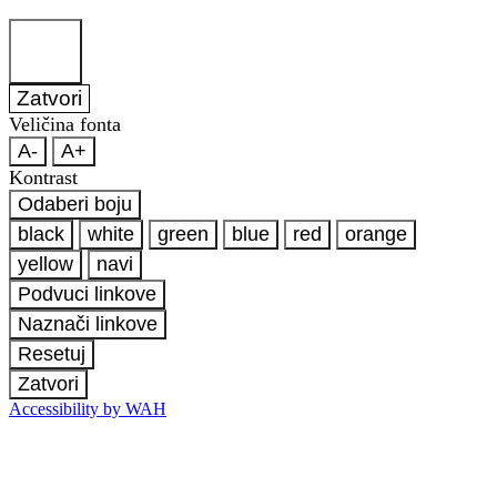
Zatvori
Veličina fonta
A-
A+
Kontrast
Odaberi boju
black
white
green
blue
red
orange
yellow
navi
Podvuci linkove
Naznači linkove
Resetuj
Zatvori
Accessibility by WAH