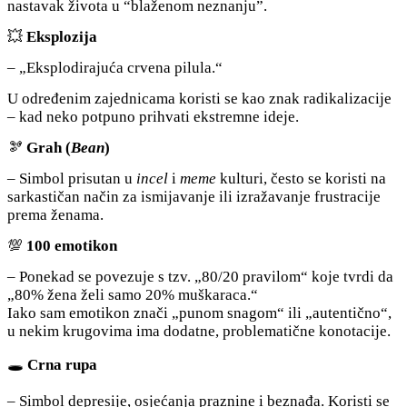
nastavak života u “blaženom neznanju”.
💥
Eksplozija
– „Eksplodirajuća crvena pilula.“
U određenim zajednicama koristi se kao znak radikalizacije
– kad neko potpuno prihvati ekstremne ideje.
🫘
Grah (
Bean
)
– Simbol prisutan u
incel
i
meme
kulturi, često se koristi na
sarkastičan način za ismijavanje ili izražavanje frustracije
prema ženama.
💯
100 emotikon
– Ponekad se povezuje s tzv. „80/20 pravilom“ koje tvrdi da
„80% žena želi samo 20% muškaraca.“
Iako sam emotikon znači „punom snagom“ ili „autentično“,
u nekim krugovima ima dodatne, problematične konotacije.
🕳️
Crna rupa
– Simbol depresije, osjećanja praznine i beznađa. Koristi se