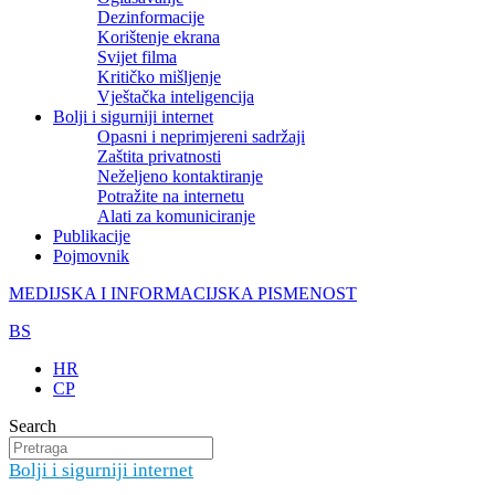
Dezinformacije
Korištenje ekrana
Svijet filma
Kritičko mišljenje
Vještačka inteligencija
Bolji i sigurniji internet
Opasni i neprimjereni sadržaji
Zaštita privatnosti
Neželjeno kontaktiranje
Potražite na internetu
Alati za komuniciranje
Publikacije
Pojmovnik
MEDIJSKA I INFORMACIJSKA PISMENOST
BS
HR
CP
Search
Bolji i sigurniji internet