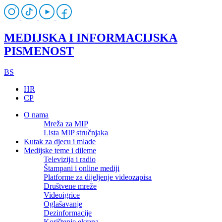
MEDIJSKA I INFORMACIJSKA
PISMENOST
BS
HR
CP
O nama
Mreža za MIP
Lista MIP stručnjaka
Kutak za djecu i mlade
Medijske teme i dileme
Televizija i radio
Štampani i online mediji
Platforme za dijeljenje videozapisa
Društvene mreže
Videoigrice
Oglašavanje
Dezinformacije
Korištenje ekrana