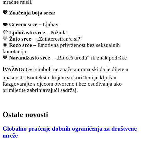
mračne misli.
💖
Značenja boja srca:
❤️
Crveno srce
– Ljubav
💜
Ljubičasto srce
– Požuda
💛
Žuto srce
– „Zainteresiran/a si?“
💗
Rozo srce
– Emotivna privrženost bez seksualnih
konotacija
🧡
Narandžasto srce
– „Bit ćeš uredu“ ili znak podrške
❗
VAŽNO:
Ovi simboli ne znače automatski da je dijete u
opasnosti. Kontekst u kojem su korišteni je ključan.
Razgovarajte s djecom otvoreno i bez osuđivanja ako
primijetite zabrinjavajući sadržaj.
Ostale novosti
Globalno praćenje dobnih ograničenja za društvene
mreže