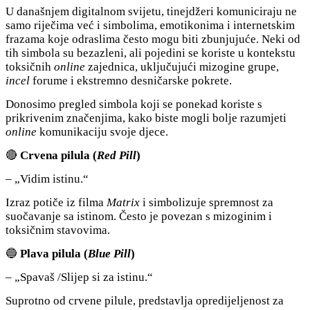
U današnjem digitalnom svijetu, tinejdžeri komuniciraju ne
samo riječima već i simbolima, emotikonima i internetskim
frazama koje odraslima često mogu biti zbunjujuće. Neki od
tih simbola su bezazleni, ali pojedini se koriste u kontekstu
toksičnih
online
zajednica, uključujući mizogine grupe,
incel
forume i ekstremno desničarske pokrete.
Donosimo pregled simbola koji se ponekad koriste s
prikrivenim značenjima, kako biste mogli bolje razumjeti
online
komunikaciju svoje djece.
🔴
Crvena pilula (
Red Pill
)
– „Vidim istinu.“
Izraz potiče iz filma
Matrix
i simbolizuje spremnost za
suočavanje sa istinom. Često je povezan s mizoginim i
toksičnim stavovima.
🔵
Plava pilula (
Blue Pill
)
– „Spavaš /Slijep si za istinu.“
Suprotno od crvene pilule, predstavlja opredijeljenost za