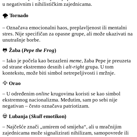
u negativnim i nihilističkim zajednicama.
🌪️
Tornado
– Označava emocionalni haos, preplavljenost ili mentalni
stres. Nije specifičan za opasne grupe, ali može ukazivati na
unutrašnje borbe.
🐸
Žaba (
Pepe the Frog
)
– Iako je počela kao bezazleni
meme
, žaba Pepe je preuzeta
od strane ekstremno desnih i
alt-right
grupa. U tom
kontekstu, može biti simbol netrepeljivosti i mržnje.
🦅
Orao
– U određenim
online
krugovima koristi se kao simbol
ekstremnog nacionalizma. Međutim, sam po sebi nije
negativan – često označava patriotizam.
💀
Lubanja (
Skull
emotikon)
– Najčešće znači „umirem od smijeha“, ali u mračnijim
zajednicama može signalizirati nihilizam, samopovrede ili