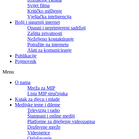
Svijet filma
Kritičko mišljenje
Vještačka inteligencija
Bolji i sigurniji internet
Opasni i neprimjereni sadržaji
Zaštita privatnosti
Neželjeno kontaktiranje
Potražite na internetu
Alati za komuniciranje
Publikacije
Pojmovnik
Menu
O nama
Mreža za MIP
Lista MIP stručnjaka
Kutak za djecu i mlade
Medijske teme i dileme
Televizija i radio
Štampani i online mediji
Platforme za dijeljenje videozapisa
Društvene mreže
Videoigrice
Oglašavanje