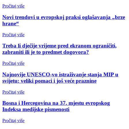
Pročitaj više
Novi trendovi u evropskoj praksi oglašavanja „brze
hrane“
Pročitaj više
Treba li dječije vrijeme pred ekranom ograničiti,
zabraniti ili je to predmet dogovora?
Pročitaj više
Najnovije UNESCO-vo istraživanje stanja MIP u
svijetu: veliki pomaci i još veće praznine
Pročitaj više
Bosna i Hercegovina na 37. mjestu evropskog
Indeksa medijske pismenosti
Pročitaj više