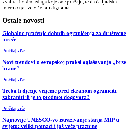
kvalitet i obim usluga koje one pružaju, te da će ljudska
interakcija sve više biti digitalna.
Ostale novosti
Globalno praćenje dobnih ograničenja za društvene
mreže
Pročitaj više
Novi trendovi u evropskoj praksi oglašavanja „brze
hrane“
Pročitaj više
Treba li dječije vrijeme pred ekranom ograničiti,
zabraniti ili je to predmet dogovora?
Pročitaj više
Najnovije UNESCO-vo istraživanje stanja MIP u
svijetu: veliki pomaci i još veće praznine