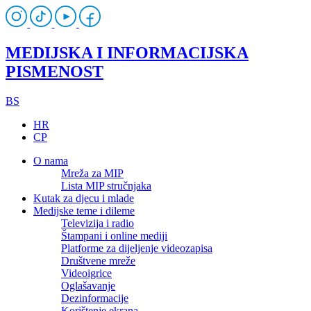
MEDIJSKA I INFORMACIJSKA
PISMENOST
BS
HR
CP
O nama
Mreža za MIP
Lista MIP stručnjaka
Kutak za djecu i mlade
Medijske teme i dileme
Televizija i radio
Štampani i online mediji
Platforme za dijeljenje videozapisa
Društvene mreže
Videoigrice
Oglašavanje
Dezinformacije
Korištenje ekrana