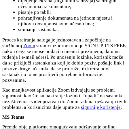
dijeljenje ekrana (digitalnih sadržaja) sa drugim
učesnicima uz komentare;
pisanje po tabli;
pohranjivanje dokumenata na jednom mjestu i
njihovu dostupnost svim učesnicima;
snimanje sastanaka.
Proces kreiranja naloga je jednostavan i započinje na
službenoj
Zoom
stranici izborom opcije SIGN UP, I'TS FREE,
nakon čega se unose podaci o imenu i prezimenu, datumu
rođenja i e-mail adresi. Po unošenju lozinke, korisnik može
da se priključi sastanku za koji je dobio poziv, pošalje link i
pozove druge učesnike da se pridruže, ili kreira novi
sastanak i o tome proslijedi potrebne informacije
pozvanima.
Kao manjkavost aplikacije Zoom izdvajaju se problemi
sigurnosti kao što su hakiranje lozinki, “upadi” na sastanke,
nezaštićenost videopoziva i dr. Zoom radi na rješavanju ovih
problema, a korisnicima daje upute za
sigurnije korištenje
.
MS Teams
Premda obje platforme omogućavaju održavanje online