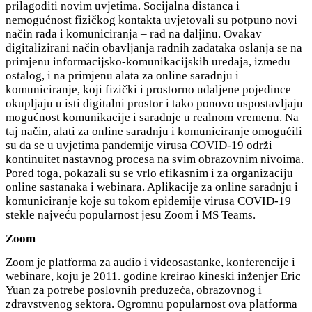
prilagoditi novim uvjetima. Socijalna distanca i
nemogućnost fizičkog kontakta uvjetovali su potpuno novi
način rada i komuniciranja – rad na daljinu. Ovakav
digitalizirani način obavljanja radnih zadataka oslanja se na
primjenu informacijsko-komunikacijskih uređaja, između
ostalog, i na primjenu alata za online saradnju i
komuniciranje, koji fizički i prostorno udaljene pojedince
okupljaju u isti digitalni prostor i tako ponovo uspostavljaju
mogućnost komunikacije i saradnje u realnom vremenu. Na
taj način, alati za online saradnju i komuniciranje omogućili
su da se u uvjetima pandemije virusa COVID-19 održi
kontinuitet nastavnog procesa na svim obrazovnim nivoima.
Pored toga, pokazali su se vrlo efikasnim i za organizaciju
online sastanaka i webinara. Aplikacije za online saradnju i
komuniciranje koje su tokom epidemije virusa COVID-19
stekle najveću popularnost jesu Zoom i MS Teams.
Zoo
m
Zoom je platforma za audio i videosastanke, konferencije i
webinare, koju je 2011. godine kreirao kineski inženjer Eric
Yuan za potrebe poslovnih preduzeća, obrazovnog i
zdravstvenog sektora. Ogromnu popularnost ova platforma