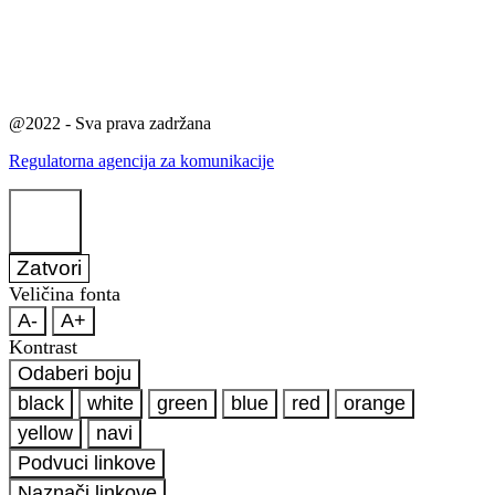
@2022 - Sva prava zadržana
Regulatorna agencija za komunikacije
Zatvori
Veličina fonta
A-
A+
Kontrast
Odaberi boju
black
white
green
blue
red
orange
yellow
navi
Podvuci linkove
Naznači linkove