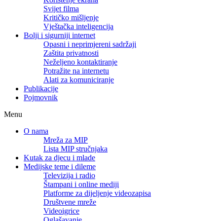
Svijet filma
Kritičko mišljenje
Vještačka inteligencija
Bolji i sigurniji internet
Opasni i neprimjereni sadržaji
Zaštita privatnosti
Neželjeno kontaktiranje
Potražite na internetu
Alati za komuniciranje
Publikacije
Pojmovnik
Menu
O nama
Mreža za MIP
Lista MIP stručnjaka
Kutak za djecu i mlade
Medijske teme i dileme
Televizija i radio
Štampani i online mediji
Platforme za dijeljenje videozapisa
Društvene mreže
Videoigrice
Oglašavanje