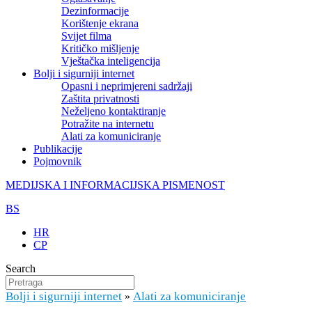
Dezinformacije
Korištenje ekrana
Svijet filma
Kritičko mišljenje
Vještačka inteligencija
Bolji i sigurniji internet
Opasni i neprimjereni sadržaji
Zaštita privatnosti
Neželjeno kontaktiranje
Potražite na internetu
Alati za komuniciranje
Publikacije
Pojmovnik
MEDIJSKA I INFORMACIJSKA PISMENOST
BS
HR
CP
Search
Bolji i sigurniji internet
Alati za komuniciranje
»