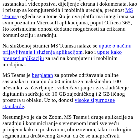
sastanaka i videopoziva, dijeljenje ekrana i dokumenata, kao
i pristup sa kompjuterskih i mobilnih uređaja, prednost
MS
Teams
a ogleda se u tome što je ova platforma integrirana sa
svim poznatim Microsoft aplikacijama, poput Officea 365,
što korisnicima donosi dodatne mogućnosti za efikasnu
komunikaciju i saradnju.
Na službenoj stranici MS Teamsa nalaze se
upute o načinu
prijavljivanja i služenja aplikacijom
, kao i
upute kako
preuzeti aplikaciju
za rad na kompjuteru i mobilnim
uređajima.
MS Teams je
besplatan
za potrebe održavanja online
sastanaka u trajanju do 60 minuta za maksimalno 100
učesnika, za čavrljanje i videočavrljanje i za skladištenje
digitalnih sadržaja do 10 GB zajedničkog i 2 GB ličnog
prostora u oblaku. Uz to, donosi
visoke sigurnosne
standarde
.
Nesumnjivo je da će Zoom, MS Teams i druge aplikacije za
saradnju i komuniciranje s vremenom imati sve veću
primjenu kako u poslovnom, obrazovnom, tako i u drugim
segmentima društvenog života, da će se unapređivati