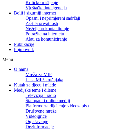
Kritičko mišljenje
Vještačka inteligencija
Bolji i sigurniji internet
Opasni i neprimjereni sadržaji
Zaštita privatnosti
Neželjeno kontaktiranje
Potražite na internetu
Alati za komuniciranje
Publikacije
Pojmovnik
Menu
O nama
Mreža za MIP
Lista MIP stručnjaka
Kutak za djecu i mlade
Medijske teme i dileme
Televizija i radio
Štampani i online mediji
Platforme za dijeljenje videozapisa
Društvene mreže
Videoigrice
Oglašavanje
Dezinformacije