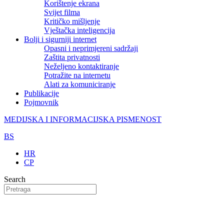
Korištenje ekrana
Svijet filma
Kritičko mišljenje
Vještačka inteligencija
Bolji i sigurniji internet
Opasni i neprimjereni sadržaji
Zaštita privatnosti
Neželjeno kontaktiranje
Potražite na internetu
Alati za komuniciranje
Publikacije
Pojmovnik
MEDIJSKA I INFORMACIJSKA PISMENOST
BS
HR
CP
Search