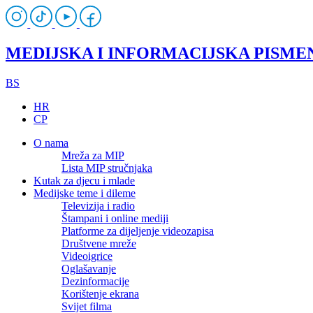
MEDIJSKA I INFORMACIJSKA PISME
BS
HR
CP
O nama
Mreža za MIP
Lista MIP stručnjaka
Kutak za djecu i mlade
Medijske teme i dileme
Televizija i radio
Štampani i online mediji
Platforme za dijeljenje videozapisa
Društvene mreže
Videoigrice
Oglašavanje
Dezinformacije
Korištenje ekrana
Svijet filma