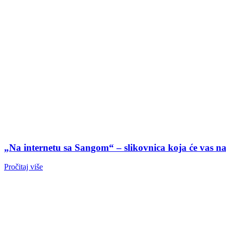
„Na internetu sa Sangom“ – slikovnica koja će vas nau
Pročitaj više