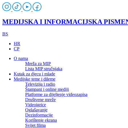
MEDIJSKA I INFORMACIJSKA PISME
BS
HR
CP
O nama
Mreža za MIP
Lista MIP stručnjaka
Kutak za djecu i mlade
Medijske teme i dileme
Televizija i radio
Štampani i online mediji
Platforme za dijeljenje videozapisa
Društvene mreže
Videoigrice
Oglašavanje
Dezinformacije
Korištenje ekrana
Svijet filma