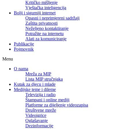
Kritičko mišljenje
Vještačka inteligencija
Bolji i sigurniji internet
Opasni i neprimjereni sadržaji
Zaštita privatnosti
Neželjeno kontaktiranje
Potražite na internetu
Alati za komuniciranje
Publikacije
Pojmovnik
Menu
O nama
Mreža za MIP
Lista MIP stručnjaka
Kutak za djecu i mlade
Medijske teme i dileme
Televizija i radio
Štampani i online mediji
Platforme za dijeljenje videozapisa
Društvene mreže
Videoigrice
Oglašavanje
Dezinformacije