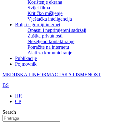
Korištenje ekrana
Svijet filma
Kritičko mišljenje
Vještačka inteligencija
Bolji i sigurniji internet
Opasni i neprimjereni sadržaji
Zaštita privatnosti
Neželjeno kontaktiranje
Potražite na internetu
Alati za komuniciranje
Publikacije
Pojmovnik
MEDIJSKA I INFORMACIJSKA PISMENOST
BS
HR
CP
Search