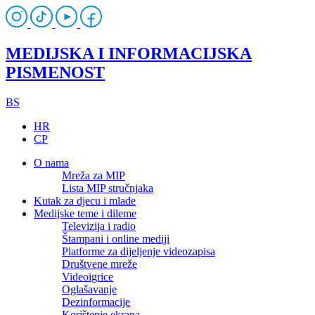
MEDIJSKA I INFORMACIJSKA
PISMENOST
BS
HR
CP
O nama
Mreža za MIP
Lista MIP stručnjaka
Kutak za djecu i mlade
Medijske teme i dileme
Televizija i radio
Štampani i online mediji
Platforme za dijeljenje videozapisa
Društvene mreže
Videoigrice
Oglašavanje
Dezinformacije
Korištenje ekrana