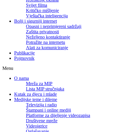
Svijet filma
Kritičko mišljenje
Vještačka inteligencija
Bolji i sigurniji internet
Opasni i neprimjereni sadržaji
Zaštita privatnosti
Neželjeno kontaktiranje
Potražite na internetu
Alati za komuniciranje
Publikacije
Pojmovnik
Menu
O nama
Mreža za MIP
Lista MIP stručnjaka
Kutak za djecu i mlade
Medijske teme i dileme
Televizija i radio
Štampani i online mediji
Platforme za dijeljenje videozapisa
Društvene mreže
Videoigrice
Oglašavanje