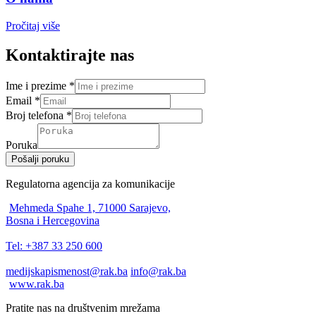
Pročitaj više
Kontaktirajte nas
Ime i prezime
*
Email
*
Broj telefona
*
Poruka
Pošalji poruku
Regulatorna agencija za komunikacije
Mehmeda Spahe 1, 71000 Sarajevo,
Bosna i Hercegovina
Tel: +387 33 250 600
medijskapismenost@rak.ba
info@rak.ba
www.rak.ba
Pratite nas na društvenim mrežama