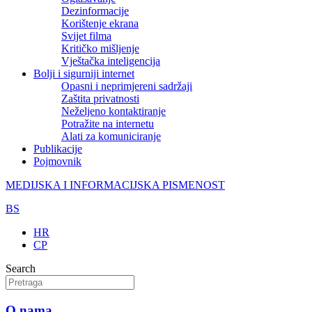
Dezinformacije
Korištenje ekrana
Svijet filma
Kritičko mišljenje
Vještačka inteligencija
Bolji i sigurniji internet
Opasni i neprimjereni sadržaji
Zaštita privatnosti
Neželjeno kontaktiranje
Potražite na internetu
Alati za komuniciranje
Publikacije
Pojmovnik
MEDIJSKA I INFORMACIJSKA PISMENOST
BS
HR
CP
Search
O nama