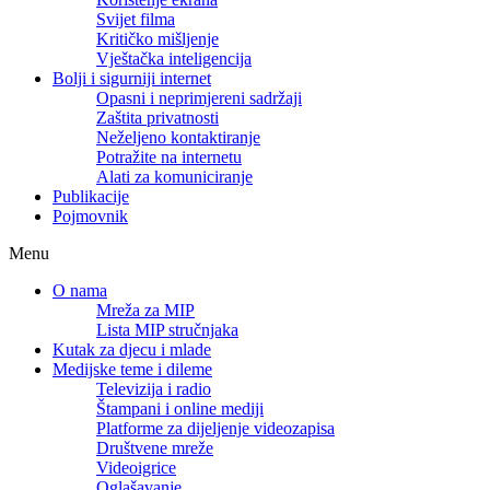
Svijet filma
Kritičko mišljenje
Vještačka inteligencija
Bolji i sigurniji internet
Opasni i neprimjereni sadržaji
Zaštita privatnosti
Neželjeno kontaktiranje
Potražite na internetu
Alati za komuniciranje
Publikacije
Pojmovnik
Menu
O nama
Mreža za MIP
Lista MIP stručnjaka
Kutak za djecu i mlade
Medijske teme i dileme
Televizija i radio
Štampani i online mediji
Platforme za dijeljenje videozapisa
Društvene mreže
Videoigrice
Oglašavanje