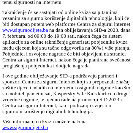
temu sigurnosti na internetu.
Takmičenje će se sastojati od online kviza sa pitanjima
vezanim za sigurno korištenje digitalnih tehnologija, koji će
biti dostupan putem web platforme Centra za sigurni internet
www.sigurnodijete.ba
na dan obilježavanja SID-a 2023, dana
7. februara, od 09:00 do 19:00 sati, nakon čega će sistem
aplikacije za online takmičenje generisati pobjednike kviza
među djecom koja su tačno odgovorila na 80% i više pitanja.
Pobjednici i osvojene nagrade će biti objavljeni na stranici
Centra za sigurni Internet, nakon čega je planirana svečanost
proglašenja pobjednika i dodjele nagrada.
I ove godine obilježavanje SID-a podržavaju partneri i
sponzori Centra za sigurni Internet koji su prepoznali značaj
zaštite djece i mladih na internetu i osigurali nagrade kao što
su mobitel, pametni sat, Kaspersky Safe Kids kartice i druge
vrijedne nagrade, te ujedno rade na promociji SID 2023 i
Centra za sigurni Internet, kao i podizanju svijesti o
sigurnom korištenju digitalnih tehnologija.
Više informacija o kvizu možete naći na
www.sigurnodijete.ba