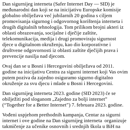
Dan sigurnijeg interneta (Safer Internet Day — SID) je
međunarodni dan koji se na inicijativu Europske komisije
globalno obilježava već jubilarnih 20 godina s ciljem
promovisanja sigurnog i odgovornog korištenja interneta i
drugih digitalnih tehnologija. Tom prilikom brojni akteri iz
oblasti obrazovanja, socijalne i dječije zaštite,
telekomunikacija, medija i drugi promoviraju sigurnost
djece u digitalnom okruženju, kao dio korporativne i
društvene odgovornosti iz oblasti zaštite dječijih prava i
prevencije nasilja nad djecom.
Ovaj dan se u Bosni i Hercegovini obilježava od 2011.
godine na inicijativu Centra za sigurni internet koji Vas ovim
putem poziva da zajedno osiguramo sigurno digitalno
okruženje za svu djecu i mlade u Bosni i Hercegovini.
Dan sigurnijeg interneta 2023. godine (SID 2023) će se
obilježiti pod sloganom „Zajedno za bolji internet”
(“Together for a Better Internet”) 7. februara 2023. godine.
Vođeni uspjehom prethodnih kampanja, Centar za sigurni
internet i ove godine na Dan sigurnijeg interneta organizuje
takmičenje za učenike osnovnih i srednjih škola u BiH na