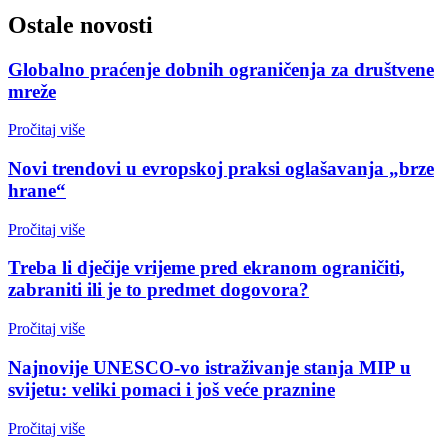
Ostale novosti
Globalno praćenje dobnih ograničenja za društvene
mreže
Pročitaj više
Novi trendovi u evropskoj praksi oglašavanja „brze
hrane“
Pročitaj više
Treba li dječije vrijeme pred ekranom ograničiti,
zabraniti ili je to predmet dogovora?
Pročitaj više
Najnovije UNESCO-vo istraživanje stanja MIP u
svijetu: veliki pomaci i još veće praznine
Pročitaj više