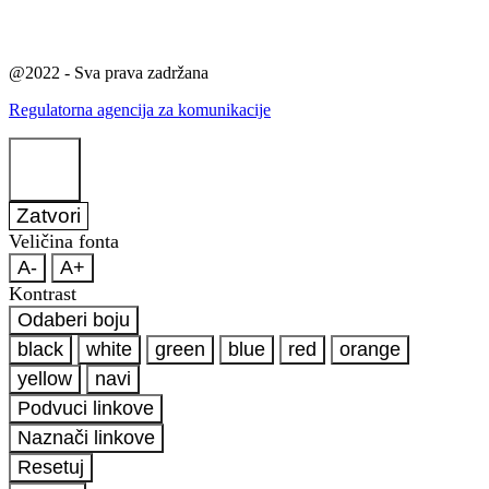
@2022 - Sva prava zadržana
Regulatorna agencija za komunikacije
Zatvori
Veličina fonta
A-
A+
Kontrast
Odaberi boju
black
white
green
blue
red
orange
yellow
navi
Podvuci linkove
Naznači linkove
Resetuj