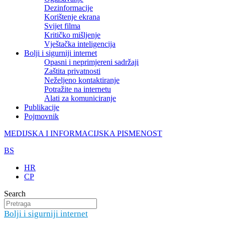
Dezinformacije
Korištenje ekrana
Svijet filma
Kritičko mišljenje
Vještačka inteligencija
Bolji i sigurniji internet
Opasni i neprimjereni sadržaji
Zaštita privatnosti
Neželjeno kontaktiranje
Potražite na internetu
Alati za komuniciranje
Publikacije
Pojmovnik
MEDIJSKA I INFORMACIJSKA PISMENOST
BS
HR
CP
Search
Bolji i sigurniji internet