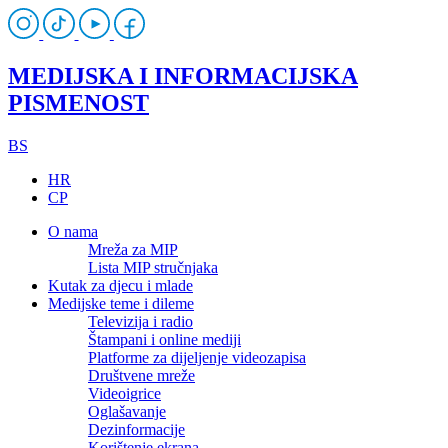
MEDIJSKA I INFORMACIJSKA
PISMENOST
BS
HR
CP
O nama
Mreža za MIP
Lista MIP stručnjaka
Kutak za djecu i mlade
Medijske teme i dileme
Televizija i radio
Štampani i online mediji
Platforme za dijeljenje videozapisa
Društvene mreže
Videoigrice
Oglašavanje
Dezinformacije
Korištenje ekrana