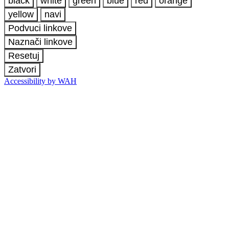
black
white
green
blue
red
orange
yellow
navi
Podvuci linkove
Naznači linkove
Resetuj
Zatvori
Accessibility by WAH