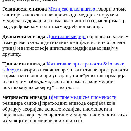
Једанаеста епизода
Медијско власништво
говори о томе
зашто је важно знати ко производи медијске поруке и
медијске садржаје и ко има власништво над медијима, тј.
над уређивачком политиком одређеног медија.
Дванаеста епизода
Дигитални медији
појашњава разлику
између масовних и дигиталних медија, и истиче огроман
утицај и важност које дигитални медији данас имају у
друштву.
Тринаеста епизода
Когнитивне пристраности & lогичке
заблуде
говори о неколико врста когнитивне пристраности
којима смо склони при усвајању одређених информација
и логичким заблудама, као начинима на које медији
покушавају да „изврну“ стварност.
Четрнаеста епизода
Вјештине медијске писмености
резимира садржај претходних епизода серијала које
обрађују теоријске аспекте медијске писмености и
појашњава које су то вјештине медијске писмености, како
их усвојити, примијенити и креирати.