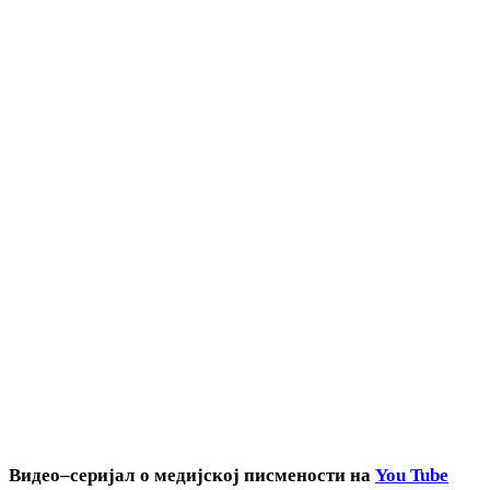
Видео
–
серијал о медијској писмености на
You Tube