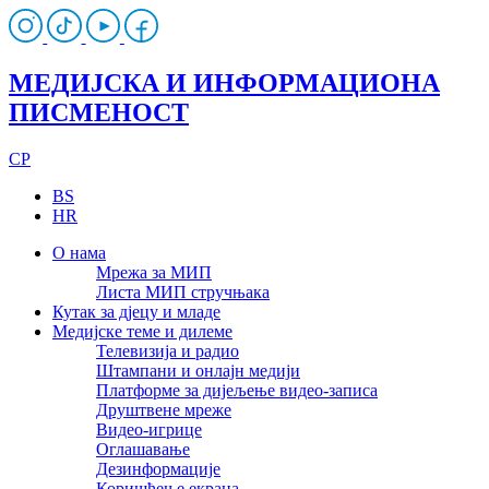
МЕДИЈСКА И ИНФОРМАЦИОНА
ПИСМЕНОСТ
CP
BS
HR
О нама
Мрежа за МИП
Листа МИП стручњака
Кутак за дјецу и младе
Медијске теме и дилеме
Телевизија и радио
Штампани и онлајн медији
Платформе за дијељење видео-записа
Друштвене мреже
Видео-игрице
Оглашавање
Дезинформације
Коришћење екрана