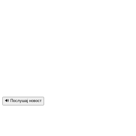
🔊 Послушај новост