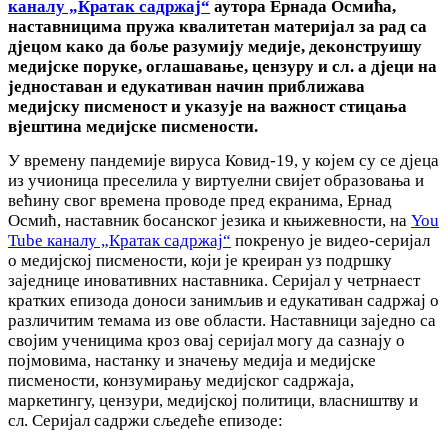
каналу „Кратак садржај“
аутора Ернада Осмића,
наставницима пружа квалитетан материјал за рад са
дјецом како да боље разумију медије, деконструишу
медијске поруке, оглашавање, цензуру и сл. а дјеци на
једноставан и едукативан начин приближава
медијску писменост и указује на важност стицања
вјештина медијске писмености.
У времену пандемије вируса Ковид-19, у којем су се дјеца
из учионица преселила у виртуелни свијет образовања и
већину свог времена проводе пред екранима, Ернад
Осмић, наставник босанског језика и књижевности, на
You
Tube каналу „Кратак садржај“
покренуо је видео-серијал
о медијској писмености, који је креиран уз подршку
заједнице иновативних наставника. Серијал у четрнаест
кратких епизода доноси занимљив и едукативан садржај о
различитим темама из ове области. Наставници заједно са
својим ученицима кроз овај серијал могу да сазнају о
појмовима, настанку и значењу медија и медијске
писмености, конзумирању медијског садржаја,
маркетингу, цензури, медијској политици, власништву и
сл. Серијал садржи сљедеће епизоде: