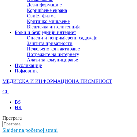
Дезинформације
Коришћење екрана
Свијет филма
Критичко мишљење
Вјештачка интелигенција
Бољи и безбједнији интернет
Опасни и непримјерени садржаји
Заштита приватности
Нежељено контактирање
Потражите на интернету
Алати за комуницирање
Публикације
Појмовник
МЕДИЈСКА И ИНФОРМАЦИОНА ПИСМЕНОСТ
CP
BS
HR
Претрага
Slajder na početnoj strani