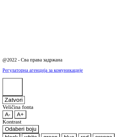
@2022 - Сва права задржана
Регулаторна агенција за комуникације
Zatvori
Veličina fonta
A-
A+
Kontrast
Odaberi boju