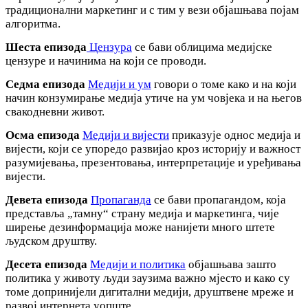
традиционални маркетинг и с тим у вези објашњава појам
алгоритма.
Шеста епизода
Цензура
се бави облицима медијске
цензуре и начинима на који се проводи.
Седма епизода
Медији и ум
говори о томе како и на који
начин конзумирање медија утиче на ум човјека и на његов
свакодневни живот.
Осма епизода
Медији и вијести
приказује однос медија и
вијести, који се упоредо развијао кроз историју и важност
разумијевања, презентовања, интерпретације и уређивања
вијести.
Девета епизода
Пропаганда
се бави пропагандом, која
представља „тамну“ страну медија и маркетинга, чије
ширење дезинформација може нанијети много штете
људском друштву.
Десета епизода
Медији и политика
објашњава зашто
политика у животу људи заузима важно мјесто и како су
томе допринијели дигитални медији, друштвене мреже и
развој интернета уопште.