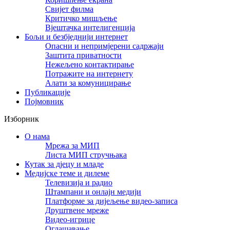
Свијет филма
Критичко мишљење
Вјештачка интелигенција
Бољи и безбједнији интернет
Опасни и непримјерени садржаји
Заштита приватности
Нежељено контактирање
Потражите на интернету
Алати за комуницирање
Публикације
Појмовник
Изборник
О нама
Мрежа за МИП
Листа МИП стручњака
Кутак за дјецу и младе
Медијске теме и дилеме
Телевизија и радио
Штампани и онлајн медији
Платформе за дијељење видео-записа
Друштвене мреже
Видео-игрице
Оглашавање