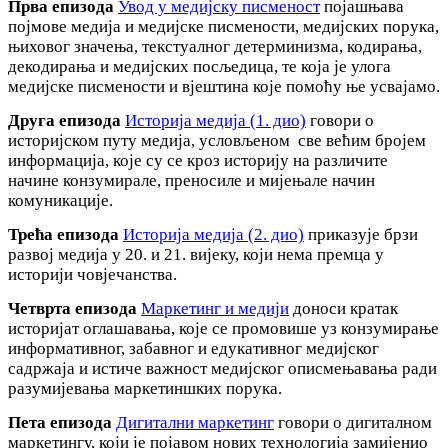
Прва епизода
Увод у медијску писменост
појашњава
појмове медија и медијске писмености, медијских порука,
њиховог значења, текстуалног детерминизма, кодирања,
декодирања и медијских посљедица, те која је улога
медијске писмености и вјештина које помоћу ње усвајамо.
Друга епизода
Историја медија (1. дио)
говори о
историјском путу медија, условљеном све већим бројем
информација, које су се кроз историју на различите
начине конзумирале, преносиле и мијењале начин
комуникације.
Трећа епизода
Историја медија (2. дио)
приказује брзи
развој медија у 20. и 21. вијеку, који нема премца у
историји човјечанства.
Четврта епизода
Маркетинг и медији
доноси кратак
историјат оглашавања, које се промовише уз конзумирање
информативног, забавног и едукативног медијског
садржаја и истиче важност медијског описмењавања ради
разумијевања маркетиншких порука.
Пета епизода
Дигитални маркетинг
говори о дигиталном
маркетингу, који је појавом нових технологија замијенио