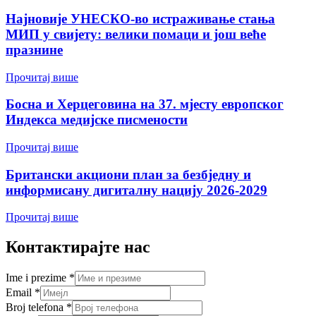
Најновије УНЕСКО-во истраживање стања
МИП у свијету: велики помаци и још веће
празнине
Прочитај више
Босна и Херцеговина на 37. мјесту европског
Индекса медијске писмености
Прочитај више
Британски акциони план за безбједну и
информисану дигиталну нацију 2026-2029
Прочитај више
Контактирајте нас
Ime i prezime
*
Email
*
Broj telefona
*