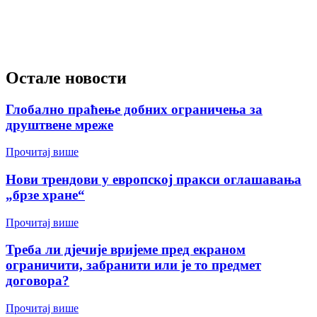
Остале новости
Глобално праћење добних ограничења за
друштвене мреже
Прочитај више
Нови трендови у европској пракси оглашавања
„брзе хране“
Прочитај више
Треба ли дјечије вријеме пред екраном
ограничити, забранити или је то предмет
договора?
Прочитај више