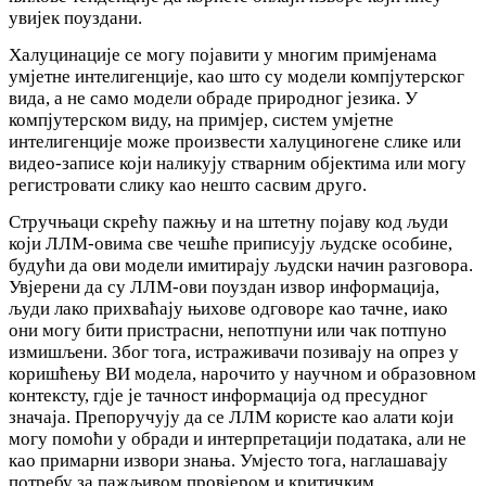
увијек поуздани.
Халуцинације се могу појавити у многим примјенама
умјетне интелигенције, као што су модели компјутерског
вида, а не само модели обраде природног језика. У
компјутерском виду, на примјер, систем умјетне
интелигенције може произвести халуциногене слике или
видео-записе који наликују стварним објектима или могу
регистровати слику као нешто сасвим друго.
Стручњаци скрећу пажњу и на штетну појаву код људи
који ЛЛМ-овима све чешће приписују људске особине,
будући да ови модели имитирају људски начин разговора.
Увјерени да су ЛЛМ-ови поуздан извор информација,
људи лако прихваћају њихове одговоре као тачне, иако
они могу бити пристрасни, непотпуни или чак потпуно
измишљени. Због тога, истраживачи позивају на опрез у
коришћењу ВИ модела, нарочито у научном и образовном
контексту, гдје је тачност информација од пресудног
значаја. Препоручују да се ЛЛМ користе као алати који
могу помоћи у обради и интерпретацији података, али не
као примарни извори знања. Умјесто тога, наглашавају
потребу за пажљивом провјером и критичким