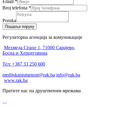
Email
*
Broj telefona
*
Poruka
Пошаљи поруку
Регулаторна агенција за комуникације
Мехмеда Спахе 1, 71000 Сарајево,
Босна и Херцеговина
Тел: +387 33 250 600
medijskapismenost@rak.ba
info@rak.ba
www.rak.ba
Пратите нас на друштвеним мрежама