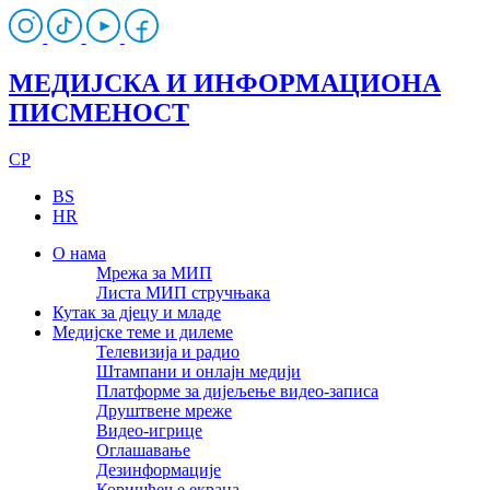
МЕДИЈСКА И ИНФОРМАЦИОНА
ПИСМЕНОСТ
CP
BS
HR
О нама
Мрежа за МИП
Листа МИП стручњака
Кутак за дјецу и младе
Медијске теме и дилеме
Телевизија и радио
Штампани и онлајн медији
Платформе за дијељење видео-записа
Друштвене мреже
Видео-игрице
Оглашавање
Дезинформације
Коришћење екрана