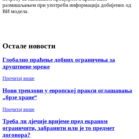
размишљањем при употреби информација добијених од
ВИ модела.
Остале новости
Глобално праћење добних ограничења за
друштвене мреже
Прочитај више
Нови трендови у европској пракси оглашавања
„брзе хране“
Прочитај више
Треба ли дјечије вријеме пред екраном
ограничити, забранити или је то предмет
договора?