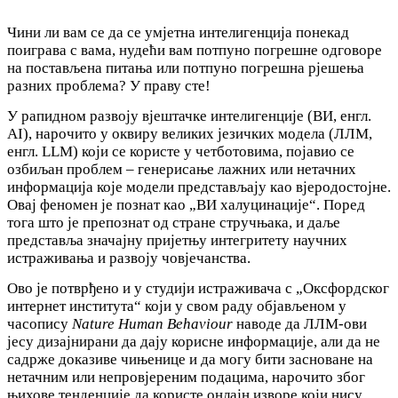
Чини ли вам се да се умјетна интелигенција понекад
поиграва с вама, нудећи вам потпуно погрешне одговоре
на постављена питања или потпуно погрешна рјешења
разних проблема? У праву сте!
У рапидном развоју вјештачке интелигенције (ВИ, енгл.
AI), нарочито у оквиру великих језичких модела (ЛЛМ,
енгл. LLM) који се користе у четботовима, појавио се
озбиљан проблем – генерисање лажних или нетачних
информација које модели представљају као вјеродостојне.
Овај феномен је познат као „ВИ халуцинације“. Поред
тога што је препознат од стране стручњака, и даље
представља значајну пријетњу интегритету научних
истраживања и развоју човјечанства.
Ово је потврђено и у студији истраживача с „Оксфордског
интернет института“ који у свом раду објављеном у
часопису
Nature Human Behaviour
наводе да ЛЛМ-ови
јесу дизајнирани да дају корисне информације, али да не
садрже доказиве чињенице и да могу бити засноване на
нетачним или непровјереним подацима, нарочито због
њихове тенденције да користе онлајн изворе који нису