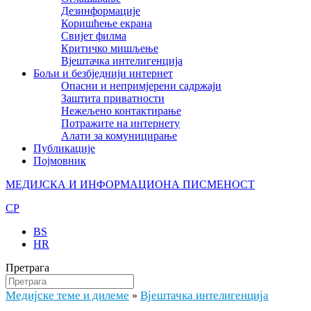
Дезинформације
Коришћење екрана
Свијет филма
Критичко мишљење
Вјештачка интелигенција
Бољи и безбједнији интернет
Опасни и непримјерени садржаји
Заштита приватности
Нежељено контактирање
Потражите на интернету
Алати за комуницирање
Публикације
Појмовник
МЕДИЈСКА И ИНФОРМАЦИОНА ПИСМЕНОСТ
CP
BS
HR
Претрага
Медијске теме и дилеме
Вјештачка интелигенција
»