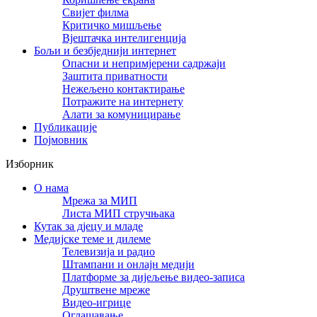
Свијет филма
Критичко мишљење
Вјештачка интелигенција
Бољи и безбједнији интернет
Опасни и непримјерени садржаји
Заштита приватности
Нежељено контактирање
Потражите на интернету
Алати за комуницирање
Публикације
Појмовник
Изборник
О нама
Мрежа за МИП
Листа МИП стручњака
Кутак за дјецу и младе
Медијске теме и дилеме
Телевизија и радио
Штампани и онлајн медији
Платформе за дијељење видео-записа
Друштвене мреже
Видео-игрице
Оглашавање