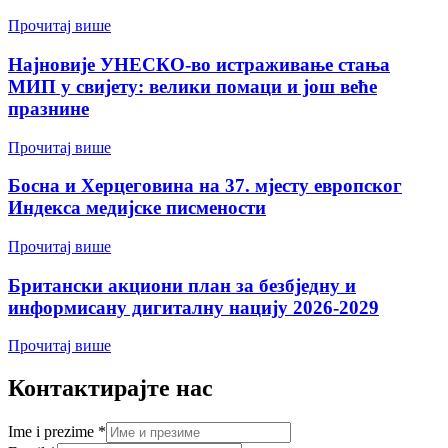
Прочитај више
Најновије УНЕСКО-во истраживање стања
МИП у свијету: велики помаци и још веће
празнине
Прочитај више
Босна и Херцеговина на 37. мјесту европског
Индекса медијске писмености
Прочитај више
Британски акциони план за безбједну и
информисану дигиталну нацију 2026-2029
Прочитај више
Контактирајте нас
Ime i prezime
*