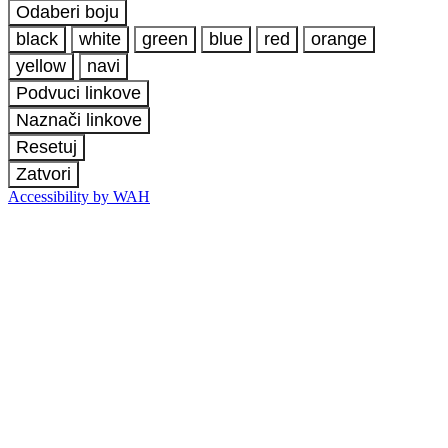
Odaberi boju
black
white
green
blue
red
orange
yellow
navi
Podvuci linkove
Naznači linkove
Resetuj
Zatvori
Accessibility by WAH