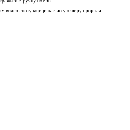
отражити стручну помоћ.
м видео споту који је настао у оквиру пројекта