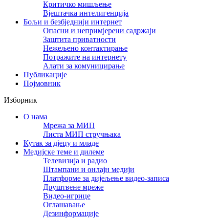
Критичко мишљење
Вјештачка интелигенција
Бољи и безбједнији интернет
Опасни и непримјерени садржаји
Заштита приватности
Нежељено контактирање
Потражите на интернету
Алати за комуницирање
Публикације
Појмовник
Изборник
О нама
Мрежа за МИП
Листа МИП стручњака
Кутак за дјецу и младе
Медијске теме и дилеме
Телевизија и радио
Штампани и онлајн медији
Платформе за дијељење видео-записа
Друштвене мреже
Видео-игрице
Оглашавање
Дезинформације