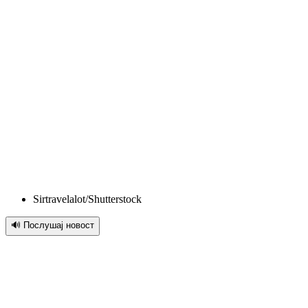
Sirtravelalot/Shutterstock
🔊 Послушај новост