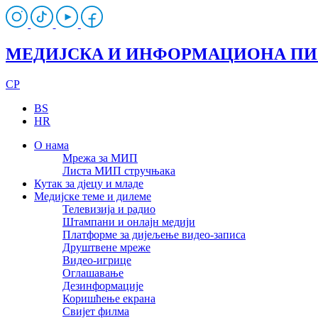
МЕДИЈСКА И ИНФОРМАЦИОНА П
CP
BS
HR
О нама
Мрежа за МИП
Листа МИП стручњака
Кутак за дјецу и младе
Медијске теме и дилеме
Телевизија и радио
Штампани и онлајн медији
Платформе за дијељење видео-записа
Друштвене мреже
Видео-игрице
Оглашавање
Дезинформације
Коришћење екрана
Свијет филма