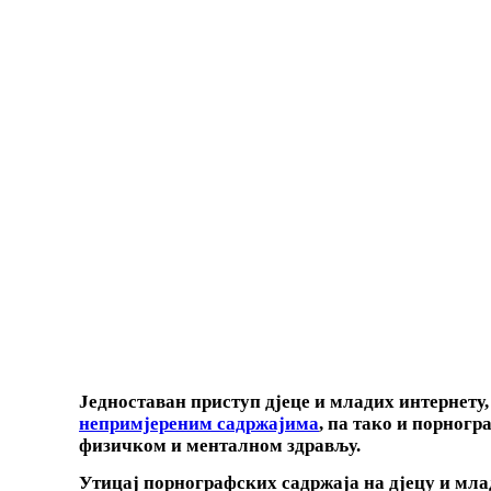
Једноставан приступ дјеце и младих интернету,
непримјереним садржајима
, па тако и порног
физичком и менталном здрављу.
Утицај порнографских садржаја на дјецу и мла