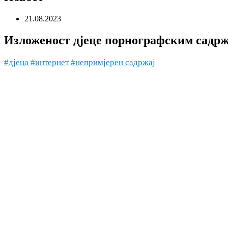
21.08.2023
Изложеност дјеце порнографским садр
#дјеца
#интернет
#непримјерен садржај