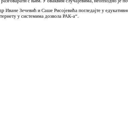
о разговарати с њим. У оваквим случајевима, неопходно је п
др Иване Зечевић и Саше Рисојевића погледајте у едукативно
нтернету у системима дозвола РАК-а“.