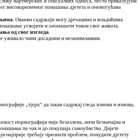
слику партнерских и сексуалних односа, често приказујући
ућег високоризичног понашања дјетета и онемогућава
 њима
. Овакви садржаји могу дјечацима и младићима
 понашање усвојити и опонашати током свог живота.
ања од свог изгледа
.
 је уживало чини досадним и незанимљивим.
нографије „тјера“ да такав садржај гледа изнова и изнова,
еност порнографији није безазлена, нити безначајна и
понашања па чак и до покушаја самоубиства. Дијете
ји најприје требају признати проблем, понудити дјетету