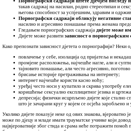
Порнографски садржаји штете дјечјем погледу н
такав садржај на насилан, родно стереотипан и се
његова способност за успјешним, здравим и одржи
Порнографски садржаји обликују негативне ст
насилно и агресивно понашање према женама предст
Гледањем порнографских садржаја
дијете може им
Дијете може развити
зависност о порнографским
Како препознати зависност дјетета о порнографији? Неки о
повлачење у себе, изолација од пријатеља и некада
промјене расположења, најчешће нагле, али и супти
тајновито понашање, али често агресивно, поготово
брисање историје претраживања на интернету;
интернет најчешће користи касно ноћу;
уређај често носи у купатило и скрива употребу еле
коришћење сексуално експлицитног језика и цртежа
депресија; физички исцрпљено дијете које стално сп
што је зачарани круг у којем се осјећа заробљено 
Уколико дијете показује неке од ових знакова, вјероватно 
може по дјецу и младе имати трауматске учинке који довод
највјероватније због стида и срама неће потражити помоћ п