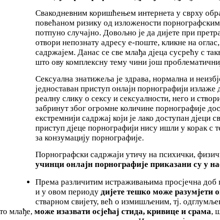
Свакодневним коришћењем интернета у сврху образ
повећаном ризику од изложености порнографским с
потпуно случајно. Довољно је да дијете при прет
отвори непознату адресу е-поште, кликне на оглас,
садржајем. Данас се све млађа дјеца сусрећу с так
што ову комплексну тему чини још проблематични
Сексуална знатижеља је здрава, нормална и неизбј
једноставан приступ онлајн порнографији излаже д
реалну слику о сексу и сексуалности, него и ство
забринут због огромне количине порнографије дос
екстремнији садржај који је лако доступан дјеци 
приступ дјеце порнографији нису ишли у корак с 
за конзумацију порнографије.
Порнографски садржаји утичу на психички, физичк
учинци онлајн порнографије приказани су у н
Према различитим истраживањима просјечна доб 
и у овом периоду
дијете тешко може разумјети 
стварном свијету, већ о измишљеним, тј. одглумље
то млађе,
може изазвати осјећај стида, кривице и срама
, 