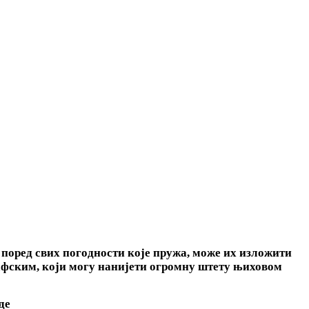
 поред свих погодности које пружа, може их изложити
рафским, који могу нанијети огромну штету њиховом
де