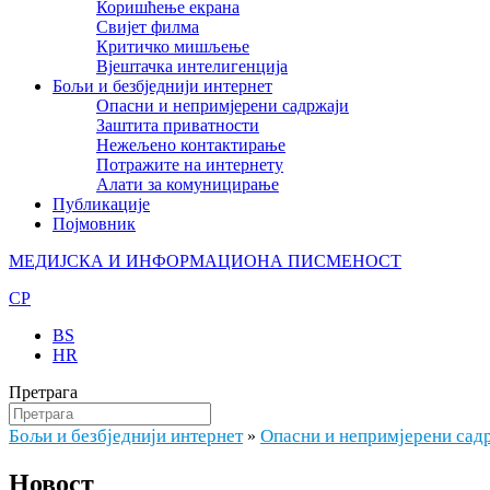
Коришћење екрана
Свијет филма
Критичко мишљење
Вјештачка интелигенција
Бољи и безбједнији интернет
Опасни и непримјерени садржаји
Заштита приватности
Нежељено контактирање
Потражите на интернету
Алати за комуницирање
Публикације
Појмовник
МЕДИЈСКА И ИНФОРМАЦИОНА ПИСМЕНОСТ
CP
BS
HR
Претрага
Бољи и безбједнији интернет
Опасни и непримјерени сад
»
Новост