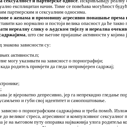
а сексуалност и партнерске односе
. Искривљавају реалну 
ксуално експлицитан начин. Тиме се повећава могућност буд
вим партнерским и сексуалним односима.
авове о женама и промовишу агресивно понашање према
авити као нормално и постоји велика опасност да ће такво
ати нереалну слику о људском тијелу и нереална очекив
 садржајима
, што све његове пријашње активности у којима
д знакова зависности су:
шњих активности.п;
лне могу указивати на зависност о порнографији;
 када родитељ примјети да гледа непримјерен садржај;
ктронике;
;
ава је вјероватно депресивно, јер га непрекидно гледање пор
и усамљено и губи свој идентитет и самопоштовање.
је зависно о порнографским садржајима и треба помоћ. Излож
е до великог стреса, агресивног и компулсивног сексуалног 
а је на његовом путу опоравка најважнија улога родитеља ко