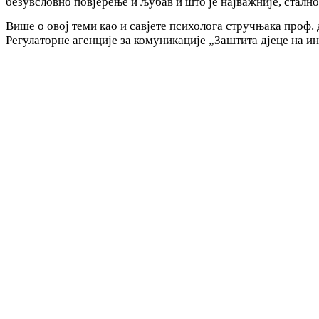
безувсловно повјерење и љубав и што је најважније, сталн
Више о овој теми као и савјете психолога стручњака проф. 
Регулаторне агенције за комуникације „Заштита дјеце на и