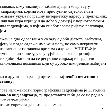
овања, комуникације и забаве дјеца и млади су у
адржајима, којима могу приступити свјесно, али и
раживању укуца погрешну интернетску адресу у прегледник,
 или чак игра игрицу и да дође у дотицај с порнографским
вим садржајима, о којима се због срама ријетко разговара,
јом.
ежан је дио одрастања у складу с доби дјетета. Међутим,
јецу и младе садржајима који могу, не само искривити
рити зависност о таквим врстама садржаја. УНИЦЕФ је
тупне на интернету, укључујући све експлицитнији и
свих доби. Напори да се регулише садржај и ограничи
технолошким помацима који су дубоко измијенили амбијент
и и друштвени развој дјетета, а
најчешћи негативни
аставку
:
прве изложености порнографским садржајима је 11 година
овакав вид садржаја
, тј. представити себи да се не ради о
ним ситуацијама.
што их спречава да потраже помоћ.