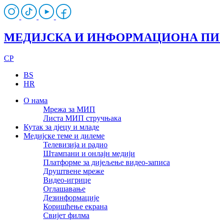
МЕДИЈСКА И ИНФОРМАЦИОНА П
CP
BS
HR
О нама
Мрежа за МИП
Листа МИП стручњака
Кутак за дјецу и младе
Медијске теме и дилеме
Телевизија и радио
Штампани и онлајн медији
Платформе за дијељење видео-записа
Друштвене мреже
Видео-игрице
Оглашавање
Дезинформације
Коришћење екрана
Свијет филма