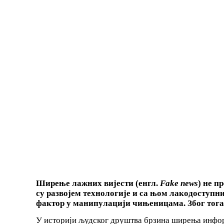
Ширење лажних вијести (енгл.
Fake news
) не п
су развојем технологије и са њом лакодоступн
фактор у манипулацији чињеницама. Због тога 
У историји људског друштва брзина ширења информа