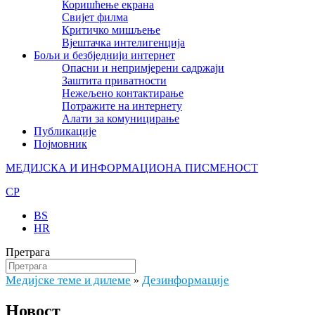
Коришћење екрана
Свијет филма
Критичко мишљење
Вјештачка интелигенција
Бољи и безбједнији интернет
Опасни и непримјерени садржаји
Заштита приватности
Нежељено контактирање
Потражите на интернету
Алати за комуницирање
Публикације
Појмовник
МЕДИЈСКА И ИНФОРМАЦИОНА ПИСМЕНОСТ
CP
BS
HR
Претрага
Медијске теме и дилеме
Дезинформације
»
Новост