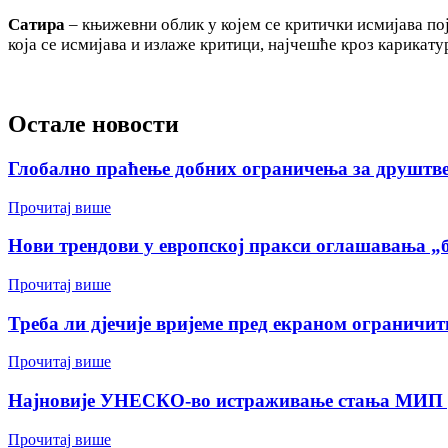
Сатира
– књижевни облик у којем се критички исмијава пој
која се исмијава и излаже критици, најчешће кроз карикату
Остале новости
Глобално праћење добних ограничења за друштв
Прочитај више
Нови трендови у европској пракси оглашавања „б
Прочитај више
Треба ли дјечије вријеме пред екраном ограничит
Прочитај више
Најновије УНЕСКО-во истраживање стања МИП у 
Прочитај више