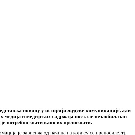
редставља новину у историји људске комуникације, али
их медија и медијских садржаја постале незаобилазан
је потребно знати како их препознати.
ција је зависила од начина на који су се преносиле, тј.