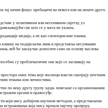
 тај начин фокус пребацити на некога или на нешто друго.
дставе у позитивном или негативном свјетлу, уз
ривљавајући све што се у њега не уклапа.
 редакције медија, а не као спонзорисани чланак.
а кликну на подијељени линк и представља несумњиво
анак, већ ће закључке доносити само на основу наслова
посебно су проблематичне оне које се заснивају на
 простора оних тема које носиоци власти сматрају штетним
ђеним темама или личностима.
етно по неку другу групу људи. повезане са организованим
истражни органи и правосуђе.
сти који нису добијени научном методом, а представљени
 на истраживања која нису прошла научну провјеру.