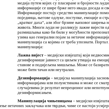
медија путем којих су пласиране и бројности људи 
информације се шире брже него икада досада и све
Информације постају средство манипулације помоћ
појединца, његове одлуке, поступке, емоције и стр
„кратког даха“, али због брзине њиховог ширења 
живота. Многи људи не разликују лажне вијести од
размишљања како би били у могућности препозна
узима као генерални појам за нетачне информације
манипулација са којима се треба упознати. Портал
манипулација:
Лажна вијест
– медијски извјештај који недвос
дезинформише јавност са циљем утицаја на емоциј
ставове и подијељена мишљења. Може се базирати 
може бити тачан или неутралан.
Дезинформација
– медијска манипулација засно
информацијама или полуистинама и може се сматр
случајевима је резултат непрецизног или непотпу
дезинформисањем.
Манипулација чињеницама
– медијски извјешт
ење нетачних закључака или тврдњи, чиме се настоји усмје