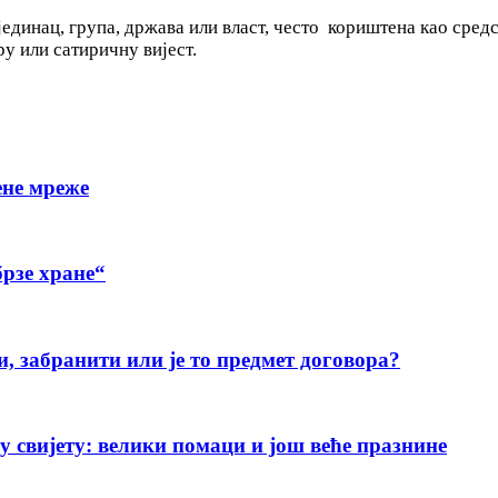
единац, група, држава или власт, често кориштена као сред
ру или сатиричну вијест.
ене мреже
рзе хране“
и, забранити или је то предмет договора?
свијету: велики помаци и још веће празнине