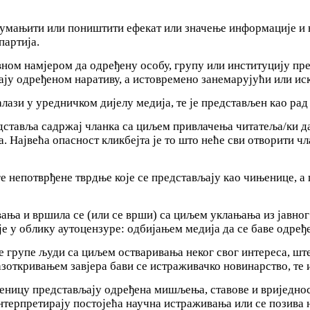
умањити или поништити ефекат или значење информације и на
партија.
вном намјером да одређену особу, групу или институцију пре
ју одређеном наративу, а истовремено занемарујући или иск
лази у уредничком дијелу медија, те је представљен као рад
дставља садржај чланка са циљем привлачења читатеља/ки д
. Највећа опасност кликбејта је то што неће сви отворити чл
ге непотврђене тврдње које се представљају као чињенице, а 
ња и вршила се (или се врши) са циљем уклањања из јавног
је у облику аутоцензуре: одбијањем медија да се баве одре
е групе људи са циљем остваривања неког свог интереса, шт
зоткривањем завјера бави се истраживачко новинарство, те 
њеницу представљају одређена мишљења, ставове и вриједно
интерпретирају постојећа научна истраживања или се позива