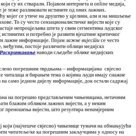
који су их стварали. Појавом интернета и online медија,
 је теже разликовати истините од оних лажних.
у којег се утиче на друштво у цјелини, али и на мишљење
ахове. То су често сензационалистичке вијести које су
настаје непроцјељива штета у свим сегментима људског
 истинитих и потребно је развити вјештине критичког
ти лажне информације. Појам
лажне вијести
се често
, међутим, постоје различити облици медијскх
Раскринкавање
наводи сљедеће облике медијских
мислено погрешним тврдњама – информацијама свјесно
е читалаца и бирањем тема о којима људи имају снажне
на само једном дијелу информације, док остали садржај
вана на погрешно представљеним чињеницама, нетачним
ати блажим обликом лажних вијести, а у неким
ног преношења вијести, што резултира ненамјерним
ај који (најчешче свјесно) чињенице тумачи на обмањујући
рити читатеље/ке ка погрешним закључцима у односу на