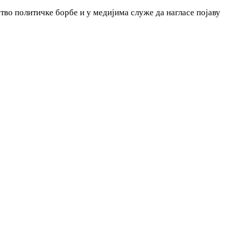
ство политичке борбе и у медијима служе да нагласе појаву