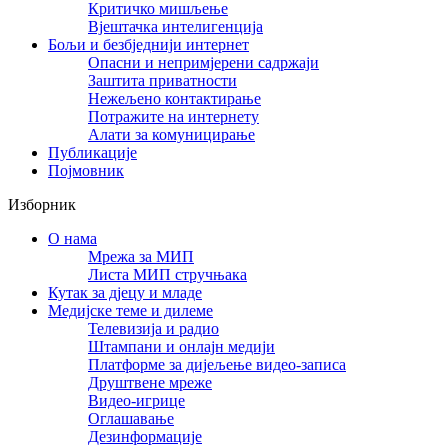
Критичко мишљење
Вјештачка интелигенција
Бољи и безбједнији интернет
Опасни и непримјерени садржаји
Заштита приватности
Нежељено контактирање
Потражите на интернету
Алати за комуницирање
Публикације
Појмовник
Изборник
О нама
Мрежа за МИП
Листа МИП стручњака
Кутак за дјецу и младе
Медијске теме и дилеме
Телевизија и радио
Штампани и онлајн медији
Платформе за дијељење видео-записа
Друштвене мреже
Видео-игрице
Оглашавање
Дезинформације