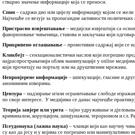
стварно значење информације која се преноси.
Спин
– садржи дио или цијелу информацију којом се жели 
Најчешће се везује за пропагандне активности политичких 
Пристрасно извјештавање
– медијски извјештаји са осно
фаворизовање чињеница, ставова и закључака који одговара
Прикривено оглашавање
– промотивни садржај који се на
Кликбејт
– сензационалистички наслов који погрешно пре
најраспрострањенији облик манипулације у online медијима
који прочитају на порталу или на друштвеним мрежама.
Непровјерене информације
– шпекулације, гласине и дру
анонимним изворима.
Цензура
– надзирање и/или ограничавање слободе изражава
по своје интересе. У медијима се данас најчешће практику
Теорија завјере или урота
– тајно удруживање и дјеловањ
криминалом, корупцијом, шпијунажом, тероризмом и сл. Ра
Псеудонаука (лажна наука)
– чланци који као научну чи
су као да јесу и у којима се погрешно или манипулативно 