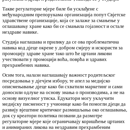
Такве регулаторне мјере биле би усклађене с
међународним препорукама организација попут Свјетске
здравствене организације, која се залаже за смањење у
оглашавању хране како би се смањила гојазност и остале
нездраве навике.
Студија наглашава и прилику да се ова проблематична
навика код дјеце окрене у добром смјеру и искористи за
промоцију здраве хране тако што ће цртани ликови
учествовати у промоцији воћа, поврћа и здравих
прехрамбених навика.
Осим тога, налази наглашавају важност родитељског
посредовања у дјечјем избору, те апел за медијско
описмењавање дјеце како би схватили маркетинг и сами
доносили одлуке на основу знања о производима, а не на
основу визуелног утиска. Едукатори могу укључити
медијску писменост у учионице како би помогли дјеци да
развију вјештине критичког размишљања око оглашавања,
док су креатори политика позвани да размотре
регулаторне мјере које ограничавају коришћење цртаних
и анимираних ликова на нездравим прехрамбеним