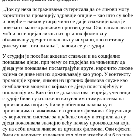
„Док су нека истраживања сугерисала да се ликови могу
користити за промоцију здравије опције ‒ као што су воће
и поврће ‒ њихов утицај чини се да је снажнији када је
повезан с мање храњивим производима. Ово наглашава и
моћ и потенцијал ликова из цртаних филмова у
обликовању дјечјег понашања у исхрани, као и етичку
дилему око тога питања“, наводи се у студији.
У студији је посебан акценат стављен и на социјално
понашање дјеце, при чему се подсјећа на чињеницу да
дјеца уче понашање посматрајући друге, нарочито ликове
којима се диве или их доживљавају као узор. У контексту
промоције хране, ликови из цртаних филмова служе као
симболички модели с којима се дјеца поистовјећују и
опонашају их. Како би се доказала ова теорија, учесници
студије били су изложени визуелним стимулансима на
производима који су били у обичном паковању и
производима с ликовима из цртаних филмова. Стручњаци
су користили системе за праћење очију и открили да су
дјеца показивала значајно већу пажњу производима који
су на себи имали ликове из цртаних филмова. Ови ефекти
били су нарочито изражени код дјеце између 4 и 6 година,