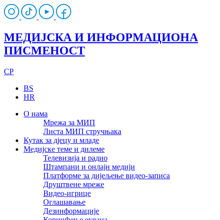
МЕДИЈСКА И ИНФОРМАЦИОНА
ПИСМЕНОСТ
CP
BS
HR
О нама
Мрежа за МИП
Листа МИП стручњака
Кутак за дјецу и младе
Медијске теме и дилеме
Телевизија и радио
Штампани и онлајн медији
Платформе за дијељење видео-записа
Друштвене мреже
Видео-игрице
Оглашавање
Дезинформације
Коришћење екрана