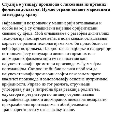
Студија о утицају производа с ликовима из цртаних
филмова доказала: Нужно ограничавање маркетинга
за нездраву храну
Најрањивији потрошачи у машинерији оглашавања и
особе на које су оглашивачи највише оријентисани
свакако су дјеца. Моћ оглашавања с развојем дигиталних
технологија постаје све већа, а нови канали оглашавања
користе се разним технологијама како би придобили све
већи број потрошача. Плодно тло за најбоље и највјерније
потрошаче јесу популарни ликови из цртаних или
анимираних филмова који су се показали као
најупечатљивији промотери производа међу млађом
популацијом. Све ово не би био велики проблем да
најупечатљивији производи својим паковањем прате
квалитет производа и задовољавају основне нутритивне
вриједности. Управо из тог разлога, стручњаци
упозоравају да је потребна брза реакција родитеља,
едукатора и регулатора по питању ограничавања
коришћења цртаних и анимираних ликова на нездравим
прехрамбеним производима и обезбјеживања
транспарентности у означавању хране.