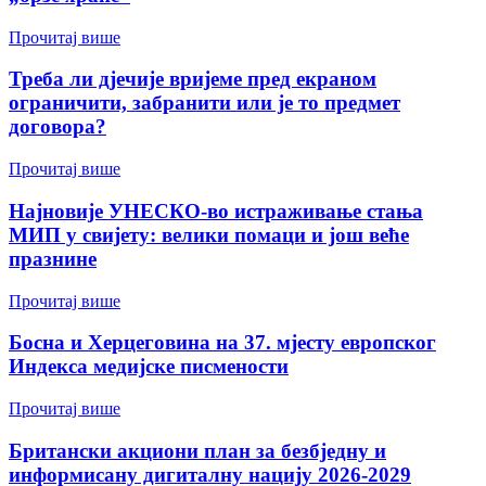
Прочитај више
Треба ли дјечије вријеме пред екраном
ограничити, забранити или је то предмет
договора?
Прочитај више
Најновије УНЕСКО-во истраживање стања
МИП у свијету: велики помаци и још веће
празнине
Прочитај више
Босна и Херцеговина на 37. мјесту европског
Индекса медијске писмености
Прочитај више
Британски акциони план за безбједну и
информисану дигиталну нацију 2026-2029