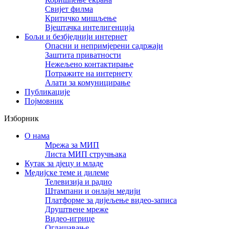
Свијет филма
Критичко мишљење
Вјештачка интелигенција
Бољи и безбједнији интернет
Опасни и непримјерени садржаји
Заштита приватности
Нежељено контактирање
Потражите на интернету
Алати за комуницирање
Публикације
Појмовник
Изборник
О нама
Мрежа за МИП
Листа МИП стручњака
Кутак за дјецу и младе
Медијске теме и дилеме
Телевизија и радио
Штампани и онлајн медији
Платформе за дијељење видео-записа
Друштвене мреже
Видео-игрице
Оглашавање