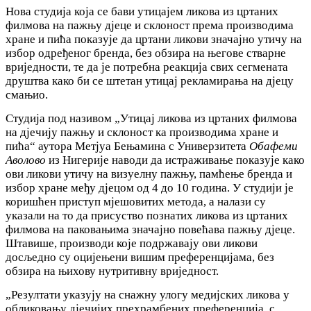
Нова студија која се бави утицајем ликова из цртаних
филмова на пажњу дјеце и склоност према производима
хране и пића показује да цртани ликови значајно утичу на
избор одређеног бренда, без обзира на његове стварне
вриједности, те да је потребна реакција свих сегмената
друштва како би се штетан утицај рекламирања на дјецу
смањио.
Студија под називом „Утицај ликова из цртаних филмова
на дјечију пажњу и склоност ка производима хране и
пића“ аутора Метјуа Бењамина с Универзитета
Обафеми
Аволово
из Нигерије наводи да истраживање показује како
ови ликови утичу на визуелну пажњу, памћење бренда и
избор хране међу дјецом од 4 до 10 година. У студији је
коришћен приступ мјешовитих метода, а налази су
указали на то да присуство познатих ликова из цртаних
филмова на паковањима значајно повећава пажњу дјеце.
Штавише, производи које подржавају ови ликови
досљедно су оцијењени вишим преференцијама, без
обзира на њихову нутритивну вриједност.
„Резултати указују на снажну улогу медијских ликова у
обликовању дјечијих прехрамбених преференција, с