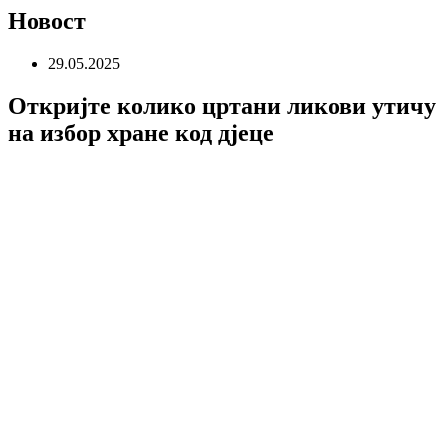
Новост
29.05.2025
Откријте колико цртани ликови утичу
на избор хране код дјеце