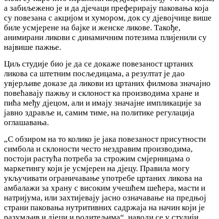
а забиљежено је и да дјечаци преферирају паковања која
су повезана с акцијом и хумором, док су дјевојчице више
биле усмјерене на бајке и женске ликове. Такође,
анимирани ликови с динамичним потезима плијенили су
највише пажње.
Циљ студије био је да се докаже повезаност цртаних
ликова са штетним посљедицама, а резултат је дао
увјерљиве доказе да ликови из цртаних филмова значајно
повећавају пажњу и склоност ка производима хране и
пића међу дјецом, али и имају значајне импликације за
јавно здравље и, самим тиме, на политике регулација
оглашавања.
„С обзиром на то колико је јака повезаност присутности
симбола и склоности често нездравим производима,
постоји растућа потреба за строжим смјерницама о
маркетингу који је усмјерен на дјецу. Правила могу
укључивати ограничавање употребе цртаних ликова на
амбалажи за храну с високим учешћем шећера, масти и
натријума, или захтијевају јасно означавање на предњој
страни паковања нутритивних садржаја на начин који је
разумљив и дјеци и родитељима“, наводи се у студији.