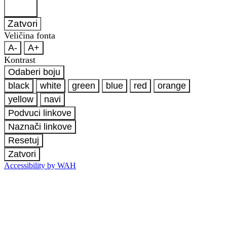
Zatvori
Veličina fonta
A-
A+
Kontrast
Odaberi boju
black
white
green
blue
red
orange
yellow
navi
Podvuci linkove
Naznači linkove
Resetuj
Zatvori
Accessibility by WAH