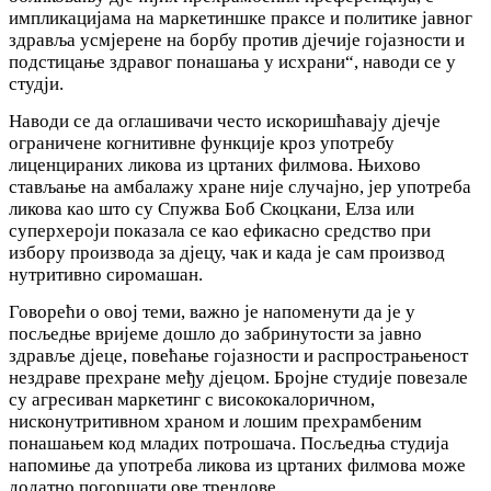
импликацијама на маркетиншке праксе и политике јавног
здравља усмјерене на борбу против дјечије гојазности и
подстицање здравог понашања у исхрани“, наводи се у
студји.
Наводи се да оглашивачи често искоришћавају дјечје
ограничене когнитивне функције кроз употребу
лиценцираних ликова из цртаних филмова. Њихово
стављање на амбалажу хране није случајно, јер употреба
ликова као што су Спужва Боб Скоцкани, Елза или
суперхероји показала се као ефикасно средство при
избору производа за дјецу, чак и када је сам производ
нутритивно сиромашан.
Говорећи о овој теми, важно је напоменути да је у
посљедње вријеме дошло до забринутости за јавно
здравље дјеце, повећање гојазности и распрострањеност
нездраве прехране међу дјецом. Бројне студије повезале
су агресиван маркетинг с висококалоричном,
нисконутритивном храном и лошим прехрамбеним
понашањем код младих потрошача. Посљедња студија
напомиње да употреба ликова из цртаних филмова може
додатно погоршати ове трендове.