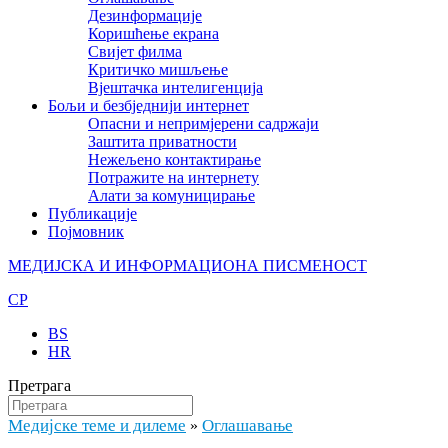
Дезинформације
Коришћење екрана
Свијет филма
Критичко мишљење
Вјештачка интелигенција
Бољи и безбједнији интернет
Опасни и непримјерени садржаји
Заштита приватности
Нежељено контактирање
Потражите на интернету
Алати за комуницирање
Публикације
Појмовник
МЕДИЈСКА И ИНФОРМАЦИОНА ПИСМЕНОСТ
CP
BS
HR
Претрага
Медијске теме и дилеме
Оглашавање
»