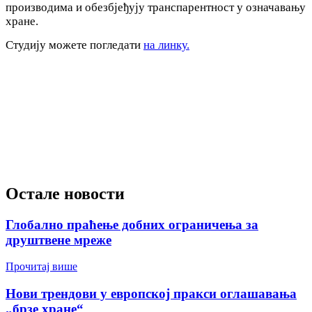
производима и обезбјеђују транспарентност у означавању
хране.
Студију можете погледати
на линку.
Остале новости
Глобално праћење добних ограничења за
друштвене мреже
Прочитај више
Нови трендови у европској пракси оглашавања
„брзе хране“