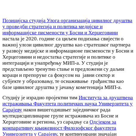
Позицијска студија Улога организација цивилног друштва
у проведби стратегија и политика медијске и
информацијске писмености у Босни и Херцеговини
настала је 2020. године са циљем подизања свијести о
важној улози цивилног друштва као стратешког партнера
у развоју медијске и информационе писмености у Босни и
Херцеговини и недостатка стратегије и политике о
интеграцији и унапређењу МИП-а. У студији је
представљено тренутно стање и предложени су даљни
кораци и препоруке са фокусом на јавни сектор и
субјекте у образовању, те оснаживање грађанства као
базе цивилног друштва у јачању кометенција МИП-а.
Студију је израдио пројектни тим
Института за друштвена
истраживања Факултета политичких наука Универзитета у
Сарајеву
након вишегодишњег заједничког рада
мултидисциплинарне групе истраживача из Босне и
Херцеговине и региона, уз сарадњу са
Одсјеком за
компаративну књижевност Филозофског факултета
Универзитета у Сарајеву
, те континуирани значајан