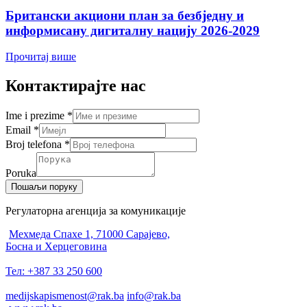
Британски акциони план за безбједну и
информисану дигиталну нацију 2026-2029
Прочитај више
Контактирајте нас
Ime i prezime
*
Email
*
Broj telefona
*
Poruka
Пошаљи поруку
Регулаторна агенција за комуникације
Мехмеда Спахе 1, 71000 Сарајево,
Босна и Херцеговина
Тел: +387 33 250 600
medijskapismenost@rak.ba
info@rak.ba