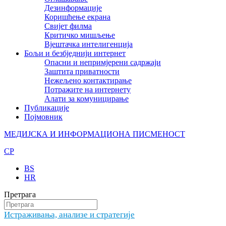
Дезинформације
Коришћење екрана
Свијет филма
Критичко мишљење
Вјештачка интелигенција
Бољи и безбједнији интернет
Опасни и непримјерени садржаји
Заштита приватности
Нежељено контактирање
Потражите на интернету
Алати за комуницирање
Публикације
Појмовник
МЕДИЈСКА И ИНФОРМАЦИОНА ПИСМЕНОСТ
CP
BS
HR
Претрага
Истраживања, анализе и стратегије