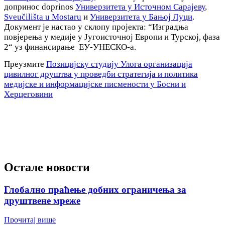
допринос doprinos
Универзитета у Источном Сарајеву
,
Sveučilišta u Mostaru
и
Универзитета у Бањој Луци
.
Документ је настао у склопу пројекта: “Изградња
повјерења у медије у Југоисточној Европи и Турској, фаза
2“ уз финансирање ЕУ-УНЕСКО-а.
Преузмите
Позицијску студију Улога организација
цивилног друштва у проведби стратегија и политика
медијске и информацијске писмености у Босни и
Херцеговини
Остале новости
Глобално праћење добних ограничења за
друштвене мреже
Прочитај више