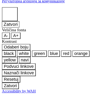
Регулаторна агенција за комуникације
Zatvori
Veličina fonta
A-
A+
Kontrast
Odaberi boju
black
white
green
blue
red
orange
yellow
navi
Podvuci linkove
Naznači linkove
Resetuj
Zatvori
Accessibility by WAH