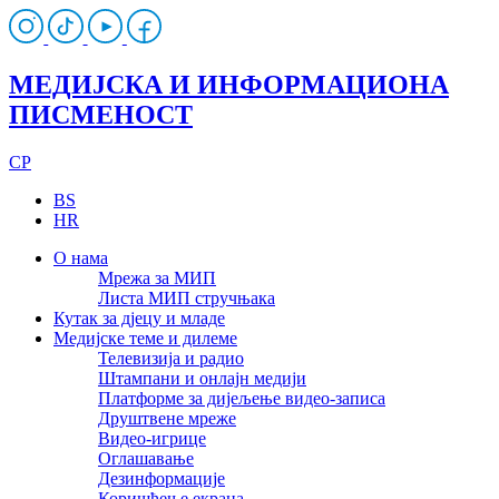
МЕДИЈСКА И ИНФОРМАЦИОНА
ПИСМЕНОСТ
CP
BS
HR
О нама
Мрежа за МИП
Листа МИП стручњака
Кутак за дјецу и младе
Медијске теме и дилеме
Телевизија и радио
Штампани и онлајн медији
Платформе за дијељење видео-записа
Друштвене мреже
Видео-игрице
Оглашавање
Дезинформације
Коришћење екрана