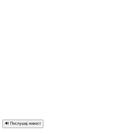
🔊 Послушај новост