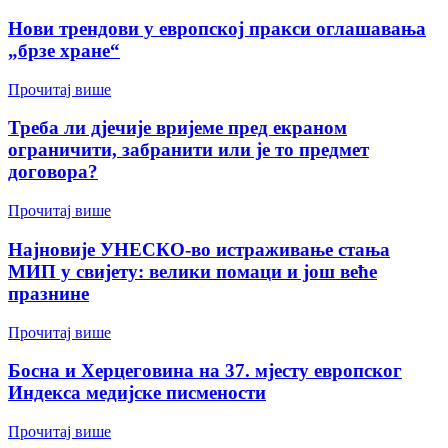
Нови трендови у европској пракси оглашавања
„брзе хране“
Прочитај више
Треба ли дјечије вријеме пред екраном
ограничити, забранити или је то предмет
договора?
Прочитај више
Најновије УНЕСКО-во истраживање стања
МИП у свијету: велики помаци и још веће
празнине
Прочитај више
Босна и Херцеговина на 37. мјесту европског
Индекса медијске писмености
Прочитај више