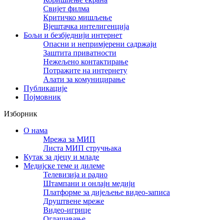
Свијет филма
Критичко мишљење
Вјештачка интелигенција
Бољи и безбједнији интернет
Опасни и непримјерени садржаји
Заштита приватности
Нежељено контактирање
Потражите на интернету
Алати за комуницирање
Публикације
Појмовник
Изборник
О нама
Мрежа за МИП
Листа МИП стручњака
Кутак за дјецу и младе
Медијске теме и дилеме
Телевизија и радио
Штампани и онлајн медији
Платформе за дијељење видео-записа
Друштвене мреже
Видео-игрице
Оглашавање