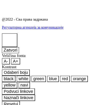
@2022 - Сва права задржана
Регулаторна агенција за комуникације
Zatvori
Veličina fonta
A-
A+
Kontrast
Odaberi boju
black
white
green
blue
red
orange
yellow
navi
Podvuci linkove
Naznači linkove
Resetuj