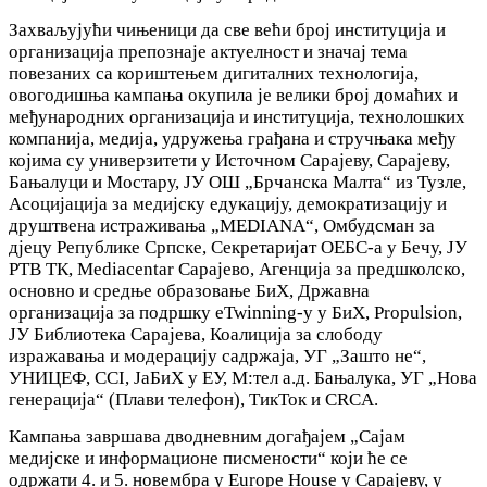
Захваљујући чињеници да све већи број институција и
организација препознаје актуелност и значај тема
повезаних са кориштењем дигиталних технологија,
овогодишња кампања окупила је велики број домаћих и
међународних организација и институција, технолошких
компанија, медија, удружења грађана и стручњака међу
којима су универзитети у Источном Сарајеву, Сарајеву,
Бањалуци и Мостару, ЈУ ОШ „Брчанска Малта“ из Тузле,
Асоцијација за медијску едукацију, демократизацију и
друштвена истраживања „MEDIANA“, Омбудсман за
дјецу Републике Српске, Секретаријат ОЕБС-а у Бечу, ЈУ
РТВ ТК, Mediacentar Сарајево, Агенција за предшколско,
основно и средње образовање БиХ, Државна
организација за подршку eTwinning-у у БиХ, Propulsion,
ЈУ Библиотека Сарајева, Коалиција за слободу
изражавања и модерацију садржаја, УГ „Зашто не“,
УНИЦЕФ, CCI, ЈаБиХ у ЕУ, М:тел а.д. Бањалука, УГ „Нова
генерација“ (Плави телефон), ТикТок и CRCA.
Кампања завршава дводневним догађајем „Сајам
медијске и информационе писмености“ који ће се
одржати 4. и 5. новембра у Europe House у Сарајеву, у