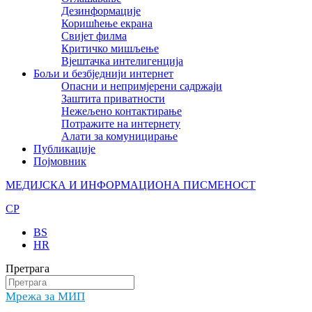
Дезинформације
Коришћење екрана
Свијет филма
Критичко мишљење
Вјештачка интелигенција
Бољи и безбједнији интернет
Опасни и непримјерени садржаји
Заштита приватности
Нежељено контактирање
Потражите на интернету
Алати за комуницирање
Публикације
Појмовник
МЕДИЈСКА И ИНФОРМАЦИОНА ПИСМЕНОСТ
CP
BS
HR
Претрага
Мрежа за МИП