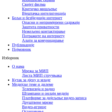
Свијет филма
Критичко мишљење
Вјештачка интелигенција
Бољи и безбједнији интернет
Опасни и непримјерени садржаји
Заштита приватности
Нежељено контактирање
Потражите на интернету
Алати за комуницирање
Публикације
Појмовник
Изборник
О нама
Мрежа за МИП
Листа МИП стручњака
Кутак за дјецу и младе
Медијске теме и дилеме
Телевизија и радио
Штампани и онлајн медији
Платформе за дијељење видео-записа
Друштвене мреже
Видео-игрице
Оглашавање