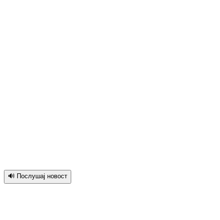
🔊 Послушај новост