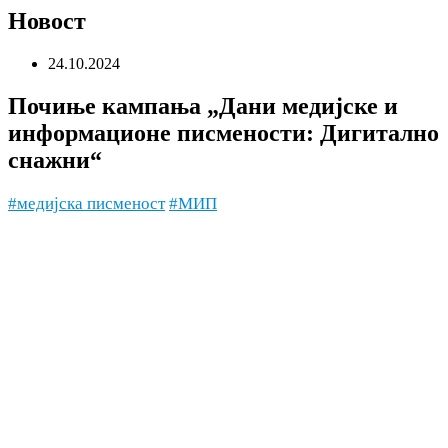
Новост
24.10.2024
Почиње кампања „Дани медијске и
информационе писмености: Дигитално
снажни“
#медијска писменост
#МИП