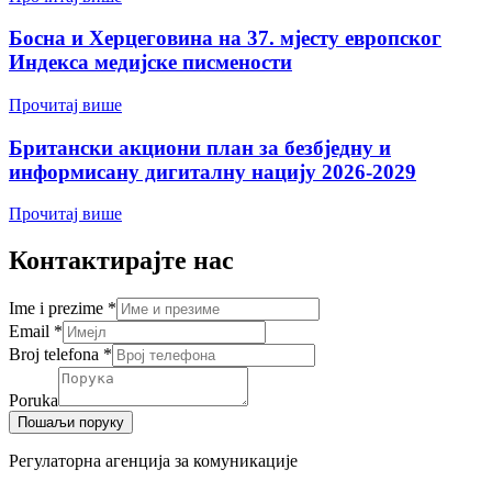
Босна и Херцеговина на 37. мјесту европског
Индекса медијске писмености
Прочитај више
Британски акциони план за безбједну и
информисану дигиталну нацију 2026-2029
Прочитај више
Контактирајте нас
Ime i prezime
*
Email
*
Broj telefona
*
Poruka
Пошаљи поруку
Регулаторна агенција за комуникације