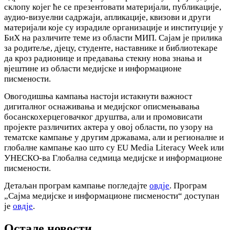
склопу којег ће се презентовати материјали, публикације,
аудио-визуелни садржаји, апликације, квизови и други
материјали које су израдиле организације и институције у
БиХ на различите теме из области МИП. Сајам је прилика
за родитеље, дјецу, студенте, наставнике и библиотекаре
да кроз радионице и предавања стекну нова знања и
вјештине из области медијске и информационе
писмености.
Овогодишња кампања настоји истакнути важност
дигиталног оснаживања и медијског описмењавања
босанскохерцеговачког друштва, али и промовисати
пројекте различитих актера у овој области, по узору на
тематске кампање у другим државама, али и регионалне и
глобалне кампање као што су EU Media Literacy Week или
УНЕСКО-ва Глобална седмица медијске и информационе
писмености.
Детаљан програм кампање погледајте
овдје
. Програм
„Сајма медијске и информационе писмености“ доступан
је
овдје
.
Остале новости