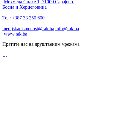
Мехмеда Спахе 1, 71000 Сарајево,
Босна и Херцеговина
Тел: +387 33 250 600
medijskapismenost@rak.ba
info@rak.ba
www.rak.ba
Пратите нас на друштвеним мрежама