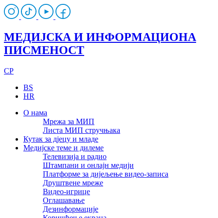
МЕДИЈСКА И ИНФОРМАЦИОНА
ПИСМЕНОСТ
CP
BS
HR
О нама
Мрежа за МИП
Листа МИП стручњака
Кутак за дјецу и младе
Медијске теме и дилеме
Телевизија и радио
Штампани и онлајн медији
Платформе за дијељење видео-записа
Друштвене мреже
Видео-игрице
Оглашавање
Дезинформације
Коришћење екрана