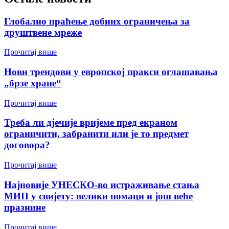
Глобално праћење добних ограничења за
друштвене мреже
Прочитај више
Нови трендови у европској пракси оглашавања
„брзе хране“
Прочитај више
Треба ли дјечије вријеме пред екраном
ограничити, забранити или је то предмет
договора?
Прочитај више
Најновије УНЕСКО-во истраживање стања
МИП у свијету: велики помаци и још веће
празнине
Прочитај више