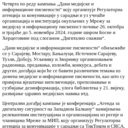
Четврта по реду кампања „Дани медијске и
информационе писмености“ коју организује Регулаторна
агенција за комуникације у сарадњи и уз учешће
организација и институција окупљених у Мрежу за
медијску и информациону писменост почиње 26. октобра
и трајаће до 5. новембра 2024. године широм Босне и
Херцеговине под слоганом „Дигитално снажни“.
„Дани медијске и информационе писмености“ обиљежиће
се у Сарајеву, Мостару, Бањалуци, Источном Сарајеву,
Тузли, Добоју, Угљевику и Зворнику организовањем
радионица, предавања, изложби, конкурса, дебата и
других догађаја који ће се бавити различитим темама из
домена медијске и информационе писмености, као што су
примјена вјештачке интелигенције, препознавање и
сузбијање дезинформација, улога библиотека у 21. вијеку,
развијање здравих медијских навика итд.
Централни догађај кампање је конференција „Агенда за
дигиталну сигурност на Западном Балкану“ намијењена
релевантним институцијама и организацијама из регије и
чланицама Мреже за МИП, коју организују Регулаторна
агенција за комуникације у сарадњи са ТикТоком и CRCA.