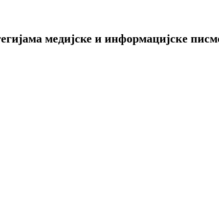
тегијама медијске и информацијскe писм