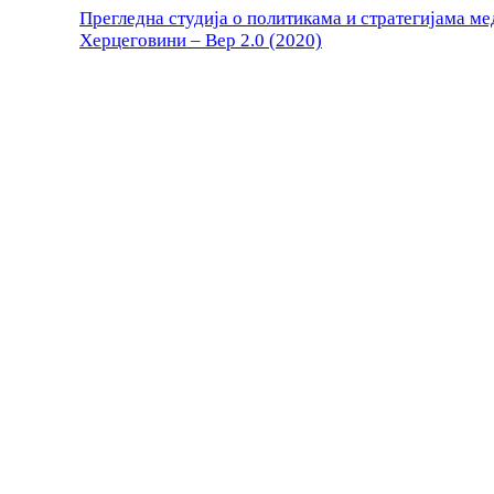
Прегледна студија о политикама и стратегијама м
Херцеговини – Вер 2.0 (2020)