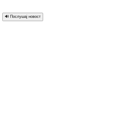
🔊 Послушај новост