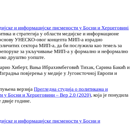
едијске и информацијске писмености у Босни и Херцеговинi
итика и стратегија у области медијске и информационе
а основу УНЕСКО-овог концепта МИП-а израдио
зличитих сектора МИП-а, да би послужила као темељ за
а препоруке за укључивање МИП-а у формално и неформално
ачко друштво уопште.
Марио Хиберт, Вања Ибрахимбеговић Тихак, Сарина Бакић и
“Изградња повјерења у медије у Југоисточној Европи и
опуњена верзија
Прегледна студија о политикама и
и у Босни и Херцеговини – Вер 2.0 (2020)
, која је понудила
 двије године.
едијске и информацијске писмености у Босни и