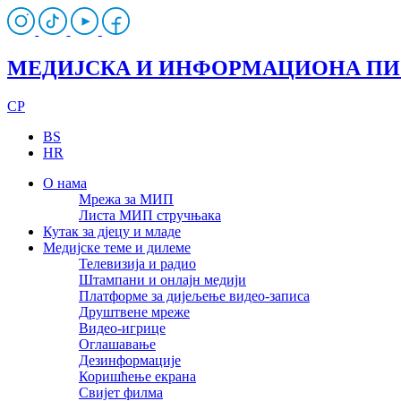
МЕДИЈСКА И ИНФОРМАЦИОНА П
CP
BS
HR
О нама
Мрежа за МИП
Листа МИП стручњака
Кутак за дјецу и младе
Медијске теме и дилеме
Телевизија и радио
Штампани и онлајн медији
Платформе за дијељење видео-записа
Друштвене мреже
Видео-игрице
Оглашавање
Дезинформације
Коришћење екрана
Свијет филма