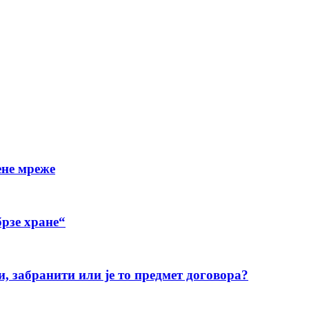
ене мреже
рзе хране“
и, забранити или је то предмет договора?