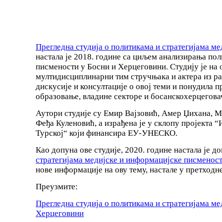
Прегледна студија о политикама и стратегијама м
настала је 2018. године са циљем анализирања пол
писмености у Босни и Херцеговини. Студију је н
мултидисциплинарни тим стручњака и актера из ра
дискусије и консултације о овој теми и понудил
образовање, владине секторе и босанскохерцегов
Аутори студије су Емир Вајзовић, Амер Џихана, 
Феђа Куленовић, а израђена је у склопу пројекта 
Турској“ који финансира ЕУ-УНЕСКО.
Као допуна ове студије, 2020. године настала је д
стратегијама медијске и информацијске писменост
нове информације на ову тему, настале у претходне
Преузмите:
Прегледна студија о политикама и стратегијама м
Херцеговини