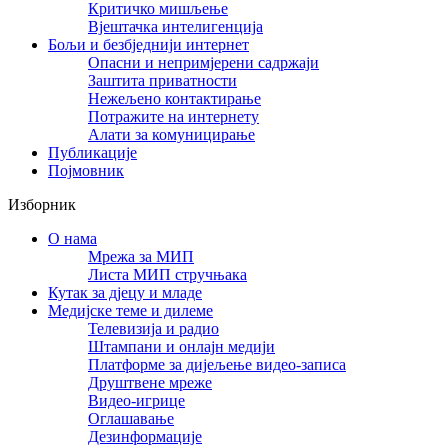
Критичко мишљење
Вјештачка интелигенција
Бољи и безбједнији интернет
Опасни и непримјерени садржаји
Заштита приватности
Нежељено контактирање
Потражите на интернету
Алати за комуницирање
Публикације
Појмовник
Изборник
О нама
Мрежа за МИП
Листа МИП стручњака
Кутак за дјецу и младе
Медијске теме и дилеме
Телевизија и радио
Штампани и онлајн медији
Платформе за дијељење видео-записа
Друштвене мреже
Видео-игрице
Оглашавање
Дезинформације