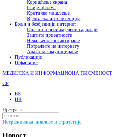
Коришћење екрана
Свијет филма
Критичко мишљење
Вјештачка интелигенција
Бољи и безбједнији интернет
Опасни и непримјерени садржаји
Заштита приватности
Нежељено контактирање
Потражите на интернету
Алати за комуницирање
Публикације
Појмовник
МЕДИЈСКА И ИНФОРМАЦИОНА ПИСМЕНОСТ
CP
BS
HR
Претрага
Истраживања, анализе и стратегије
Новост