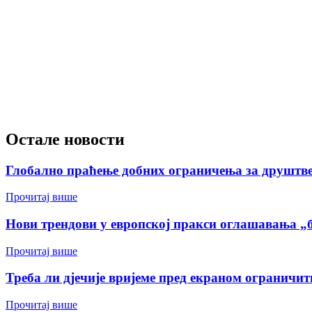
Остале новости
Глобално праћење добних ограничења за друштв
Прочитај више
Нови трендови у европској пракси оглашавања „б
Прочитај више
Треба ли дјечије вријеме пред екраном ограничит
Прочитај више