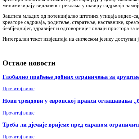
минимизирају видљивост реклама у оквиру садржаја намиј
Заштита младих од потенцијално штетних утицаја видео-сад
креаторе садржаја, родитеље, старатеље, наставнике, кре
безбједнијег, здравијег и одговорнијег онлајн простора за 
Интегрални текст извјештаја на енглеском језику доступан 
Остале новости
Глобално праћење добних ограничења за друштв
Прочитај више
Нови трендови у европској пракси оглашавања „б
Прочитај више
Треба ли дјечије вријеме пред екраном ограничит
Прочитај више