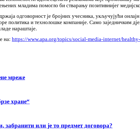
ењених младима помогло би стварању позитивнијег медијско
ржаја одговорност је бројних учесника, укључујући онлајн 
аторе политика и технолошке компаније. Само заједничким д
младе нараштаје.
је на:
https://www.apa.org/topics/social-media-internet/health
ене мреже
рзе хране“
и, забранити или је то предмет договора?