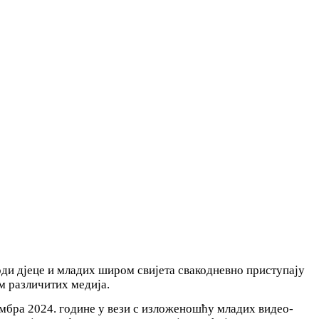
ди дјеце и младих широм свијета свакодневно приступају
м различитих медија.
мбра 2024. године у вези с изложеношћу младих видео-