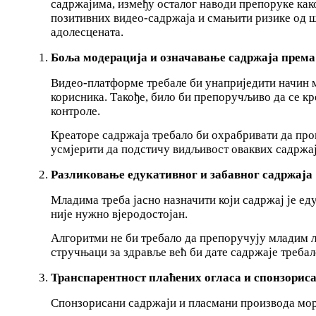
садржајима, између осталог наводи препоруке как
позитивних видео-садржаја и смањити ризике од ш
адолесцената.
Боља модерација и означавање садржаја према
Видео-платформе требале би унаприједити начин 
корисника. Такође, било би препоручљиво да се к
контроле.
Креаторе садржаја требало би охрабривати да про
усмјерити да подстичу видљивост оваквих садржај
Разликовање едукативног и забавног садржаја
Младима треба јасно назначити који садржај је еду
није нужно вјеродостојан.
Алгоритми не би требало да препоручују младим љ
стручњаци за здравље већ би дате садржаје требало
Транспарентност плаћених
огласа
и спонзориса
Спонзорисани садржаји и пласмани производа мора