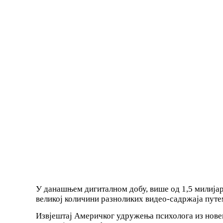
У данашњем дигиталном добу, више од 1,5 милијар
великој количини разноликих видео-садржаја путе
Извјештај Америчког удружења психолога из нове