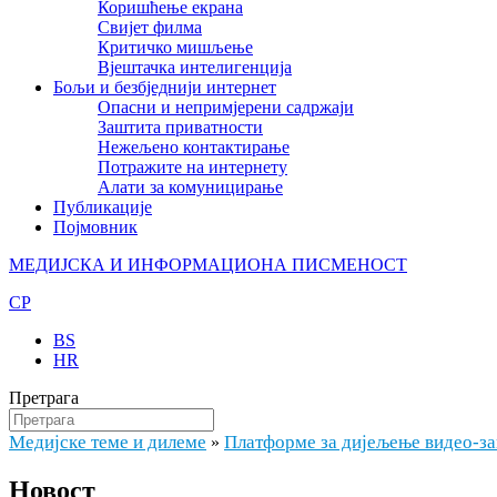
Коришћење екрана
Свијет филма
Критичко мишљење
Вјештачка интелигенција
Бољи и безбједнији интернет
Опасни и непримјерени садржаји
Заштита приватности
Нежељено контактирање
Потражите на интернету
Алати за комуницирање
Публикације
Појмовник
МЕДИЈСКА И ИНФОРМАЦИОНА ПИСМЕНОСТ
CP
BS
HR
Претрага
Медијске теме и дилеме
Платформе за дијељење видео-з
»
Новост