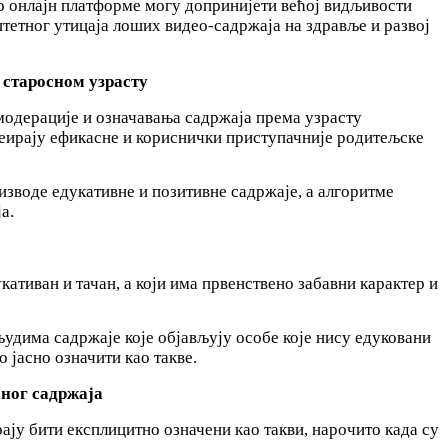
о онлајн платформе могу допринијети већој видљивости
тетног утицаја лоших видео-садржаја на здравље и развој
 старосном узрасту
модерације и означавања садржаја према узрасту
реирају ефикасне и кориснички приступачније родитељске
изводе едукативне и позитивне садржаје, а алгоритме
а.
кативан и тачан, а који има првенствено забавни карактер и
удима садржаје које објављују особе које нису едуковани
 јасно означити као такве.
ног садржаја
ју бити експлицитно означени као такви, нарочито када су