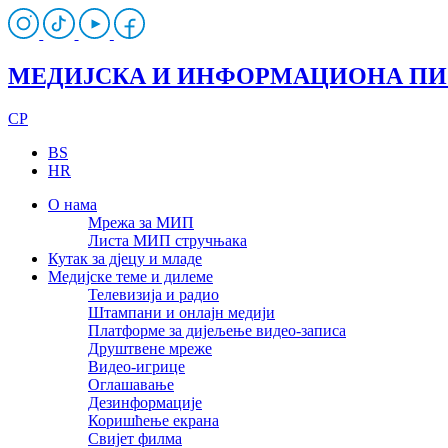
МЕДИЈСКА И ИНФОРМАЦИОНА П
CP
BS
HR
О нама
Мрежа за МИП
Листа МИП стручњака
Кутак за дјецу и младе
Медијске теме и дилеме
Телевизија и радио
Штампани и онлајн медији
Платформе за дијељење видео-записа
Друштвене мреже
Видео-игрице
Оглашавање
Дезинформације
Коришћење екрана
Свијет филма