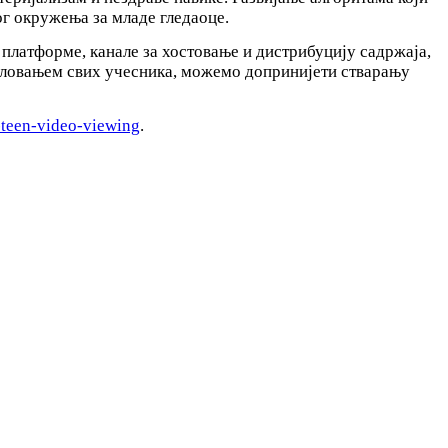
г окружења за младе гледаоце.
платформе, канале за хостовање и дистрибуцију садржаја,
јеловањем свих учесника, можемо допринијети стварању
y-teen-video-viewing
.