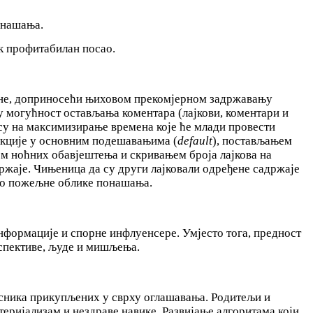
онашања.
ек профитабилан посао.
гоне, доприносећи њиховом прекомјерном задржавању
у могућност остављања коментара (лајкови, коментари и
носу на максимизирање времена које ће млади провести
кције у основним подешавањима (
default
), постављањем
ем ноћних обавјештења и скривањем броја лајкова на
држаје. Чињеница да су други лајковали одређене садржаје
но пожељне облике понашања.
нформације и спорне инфлуенсере. Умјесто тога, предност
рспективе, људе и мишљења.
сника прикупљених у сврху оглашавања. Родитељи и
ријализам и нездраве навике. Развијање алгоритама који