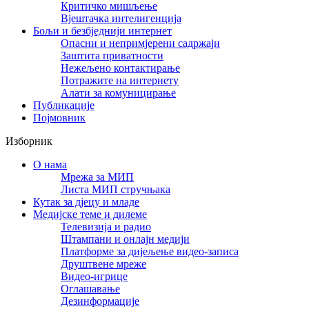
Критичко мишљење
Вјештачка интелигенција
Бољи и безбједнији интернет
Опасни и непримјерени садржаји
Заштита приватности
Нежељено контактирање
Потражите на интернету
Алати за комуницирање
Публикације
Појмовник
Изборник
О нама
Мрежа за МИП
Листа МИП стручњака
Кутак за дјецу и младе
Медијске теме и дилеме
Телевизија и радио
Штампани и онлајн медији
Платформе за дијељење видео-записа
Друштвене мреже
Видео-игрице
Оглашавање
Дезинформације