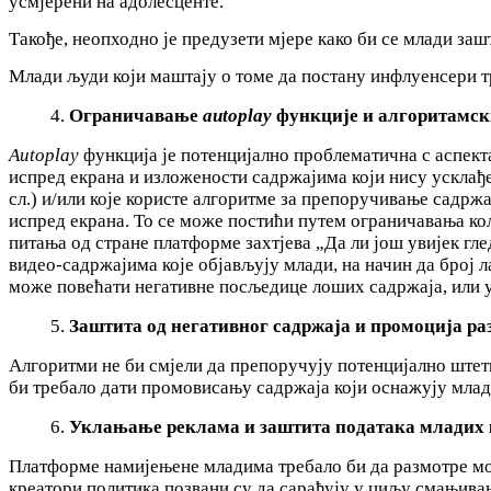
усмјерени на адолесценте.
Такође, неопходно је предузети мјере како би се млади з
Млади људи који маштају о томе да постану инфлуенсери тре
Ограничавање
autoplay
функције и алгоритамск
Autoplay
функција је потенцијално проблематична с аспект
испред екрана и изложености садржајима који нису усклађ
сл.) и/или које користе алгоритме за препоручивање садрж
испред екрана. То се може постићи путем ограничавања 
питања од стране платформе захтјева „Да ли још увијек г
видео-садржајима које објављују млади, на начин да број 
може повећати негативне посљедице лоших садржаја, или
Заштита од негативног садржаја и промоција р
Алгоритми не би смјели да препоручују потенцијално штет
би требало дати промовисању садржаја који оснажују младе
Уклањање реклама и заштита података младих
Платформе намијењене младима требало би да размотре мо
креатори политика позвани су да сарађују у циљу смањива