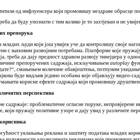
аштитили од инфлуенсера који промовишу нездраве обрасце п
ба да буду упознати с тим колико је то захтјеван и не увиј
их препорука
а младих људи који још увијек уче да контролишу своје на
ени с њиховим развојним потребама. Платформе које пружај
аја, треба да дају предност здравом развоју тинејџера у од
количине препоручених садржаја, искључивањем
autoplay
фун
ледате?“, смањењем количине обавјештења, потпуним укидањ
лајкова буде видљив једино особама које објављују видео-са
 умањити корисне ефекте садржаја који промовишу друштве
азличитих перспектива
не садржаје: проблематичне огласне поруке, непровјерене и
, који пружају позитивне узоре и дају увид у различите пе
 корисника
гућност уклањања реклама и заштиту података младих кори
ња изложености адолесцената рекламама које промовишу мате