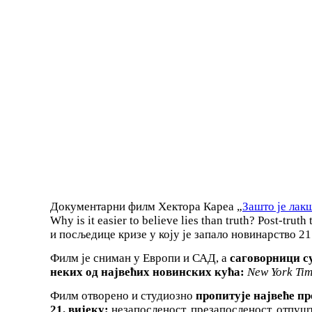
Документарни филм Хектора Кареа „
Зашто је лак
Why is it easier to believe lies than truth? Post-tr
и посљедице кризе у коју је запало новинарство 21.
Филм је сниман у Европи и САД, а
саговорници с
неких од највећих новинских кућа
:
New York Tim
Филм отворено и студиозно
пропитује највеће пр
21. вијеку
:
незапосленост, презапосленост, отпушт