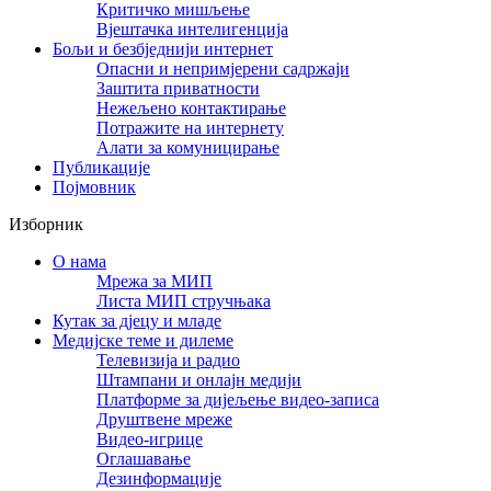
Критичко мишљење
Вјештачка интелигенција
Бољи и безбједнији интернет
Опасни и непримјерени садржаји
Заштита приватности
Нежељено контактирање
Потражите на интернету
Алати за комуницирање
Публикације
Појмовник
Изборник
О нама
Мрежа за МИП
Листа МИП стручњака
Кутак за дјецу и младе
Медијске теме и дилеме
Телевизија и радио
Штампани и онлајн медији
Платформе за дијељење видео-записа
Друштвене мреже
Видео-игрице
Оглашавање
Дезинформације