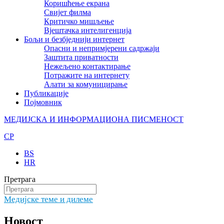
Коришћење екрана
Свијет филма
Критичко мишљење
Вјештачка интелигенција
Бољи и безбједнији интернет
Опасни и непримјерени садржаји
Заштита приватности
Нежељено контактирање
Потражите на интернету
Алати за комуницирање
Публикације
Појмовник
МЕДИЈСКА И ИНФОРМАЦИОНА ПИСМЕНОСТ
CP
BS
HR
Претрага
Медијске теме и дилеме
Новост