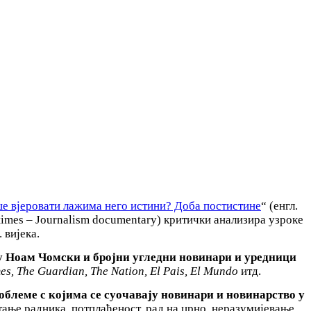
ше вјеровати лажима него истини? Доба постистине
“ (енгл.
uth times – Journalism documentary) критички анализира узроке
 вијека.
у Ноам Чомски и бројни угледни новинари и уредници
es, The Guardian, The Nation, El Pais, El Mundo
итд.
облеме с којима се суочавају новинари и новинарство у
ање радника, потплаћеност, рад на црно, неразумијевање