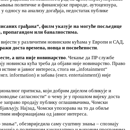
авања политичке и финансијске природе, аутоцензура,
у односу на анализу догађаја, недостатак публике
исаних грађана“, филм указује на могуће посљедице
, пропагандом или баналностима.
 вијести у различитим новинским кућама у Европи и САД,
ражи доста времена, новца и посвећености
.
есте, а шта није новинарство
. Чекање да ПР службе
ју новинска кућа треба да објави није новинарство. Право
 истине и јавног интереса, стога ни „infotainment“
л. information) и забава (енгл. entertainment)) није
оналног притиска, који добрим дијелом обликује и
зоводње сагласности“ о чему је у прошлом вијеку доста
ће заправо продају публику оглашивачима, Чомски
бјављују. Најзад, Чомски упозорава на то да обиље
нтним информацијама од јавног интереса.
 знања“, обезвриједила саму суштину знања – спознају
формација о политичким кандидатима и њиховим програмима,