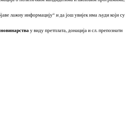
објаве лажну информацију“ и да још увијек има људи који су
 новинарства
у виду претплата, донација и сл. препознати