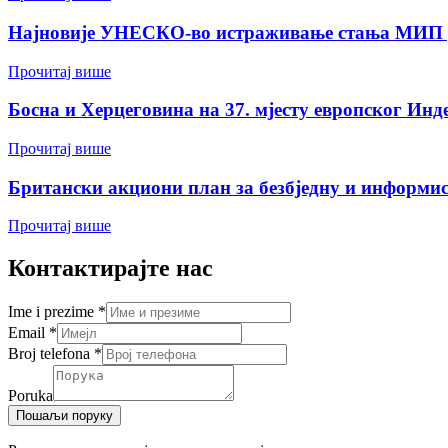
Најновије УНЕСКО-во истраживање стања МИП у 
Прочитај више
Босна и Херцеговина на 37. мјесту европског Инд
Прочитај више
Британски акциони план за безбједну и информис
Прочитај више
Контактирајте нас
Ime i prezime
*
Email
*
Broj telefona
*
Poruka
Пошаљи поруку