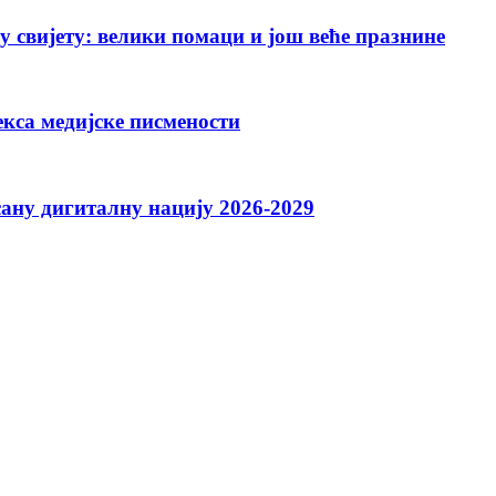
свијету: велики помаци и још веће празнине
екса медијске писмености
ану дигиталну нацију 2026-2029