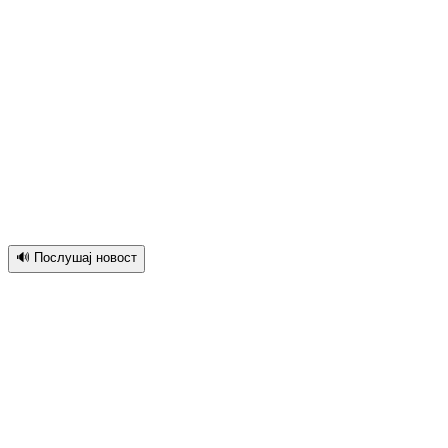
🔊 Послушај новост