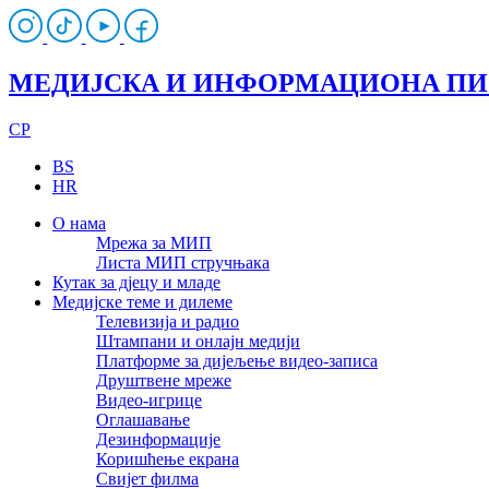
МЕДИЈСКА И ИНФОРМАЦИОНА П
CP
BS
HR
О нама
Мрежа за МИП
Листа МИП стручњака
Кутак за дјецу и младе
Медијске теме и дилеме
Телевизија и радио
Штампани и онлајн медији
Платформе за дијељење видео-записа
Друштвене мреже
Видео-игрице
Оглашавање
Дезинформације
Коришћење екрана
Свијет филма