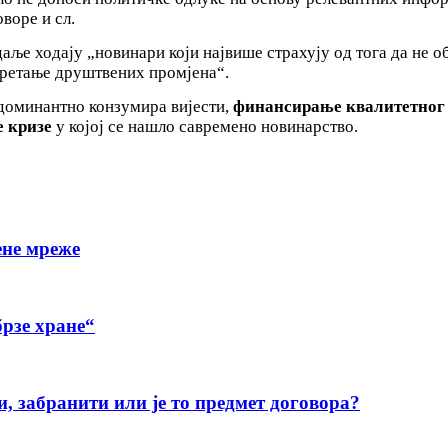
воре и сл.
 даље ходају „новинари који највише страхују од тога да не 
окретање друштвених промјена“.
 доминантно конзумира вијести,
финансирање квалитетног
 кризе
у којој се нашло савремено новинарство.
ене мреже
рзе хране“
и, забранити или је то предмет договора?