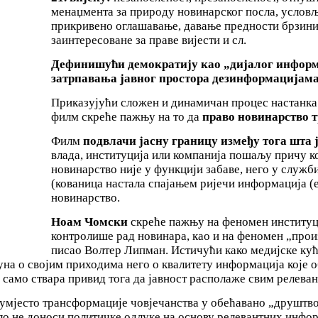
менаџмента за природу новинарског посла, условљ
прикривено оглашавање, давање предности брзини 
заинтересоване за праве вијести и сл.
Дефинишући демократију као „дијалог информ
затрпавања јавног простора дезинформацијама
Приказујући сложен и динамичан процес настанка
филм скреће пажњу на то да
право новинарство т
Филм
подвлачи јасну границу између тога шта ј
влада, институција или компанија пошаљу причу ко
новинарство није у функцији забаве, него у служби
(кованица настала спајањем ријечи информација (енг
новинарство.
Ноам Чомски
скреће пажњу на феномен институци
контролише рад новинара, као и на феномен „прои
писао Волтер Липман. Истичући како медијске ку
на о својим приходима него о квалитету информација које о
 само ствара привид тога да јавност располаже свим релева
 умјесто трансформације човјечанства у обећавано „друштво
јело не доноси политичке одлуке на основу релевантних ин