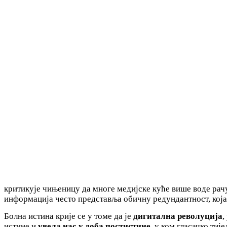
критикује чињеницу да многе медијске куће више воде рачу
информација често представља обичну редундантност, која
Болна истина крије се у томе да је
дигитална револуција
,
истине и
увела нас у доба постистине
, у ком гласачко ти