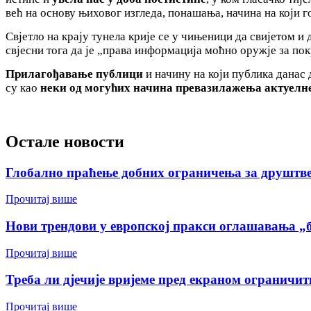
већ на основу њиховог изгледа, понашања, начина на који го
Свјетло на крају тунела крије се у чињеници да свијетом и
свјесни тога да је „права информација моћно оружје за п
Прилагођавање публици
и начину на који публика данас
су као
неки од могућих начина превазилажења актуелне
Остале новости
Глобално праћење добних ограничења за друштв
Прочитај више
Нови трендови у европској пракси оглашавања „б
Прочитај више
Треба ли дјечије вријеме пред екраном ограничит
Прочитај више