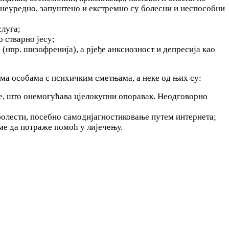
 неуредно, запуштено и екстремно су болесни и неспособни
слуга;
 стварно јесу;
 (нпр. шизофренија), а рјеђе анксиозност и депресија као
ма особама с психичким сметњама, а неке од њих су:
е, што онемогућава цјелокупни опоравак. Неодговорно
болести, посебно самодијагностиковање путем интернета;
ме да потраже помоћ у лијечењу.