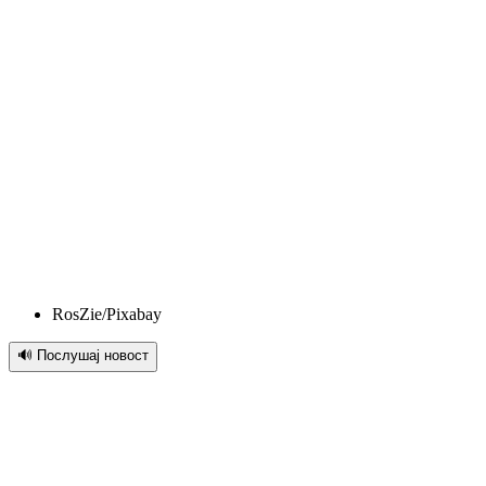
RosZie/Pixabay
🔊 Послушај новост