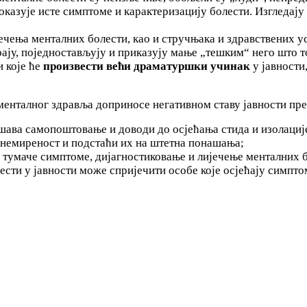
оказује исте симптоме и карактеризацију болести. Изгледају
ечења менталних болести, као и стручњака и здравствених у
ју, поједностављују и приказују мање „тешким“ него што то
и које ће
произвести већи драматуршки учинак
у јавности,
менталног здравља доприносе негативном ставу јавности пре
шава самопоштовање и доводи до осјећања стида и изолациј
знемиреност и подстаћи их на штетна понашања;
 тумаче симптоме, дијагностиковање и лијечење менталних 
сти у јавности може спријечити особе које осјећају симпто