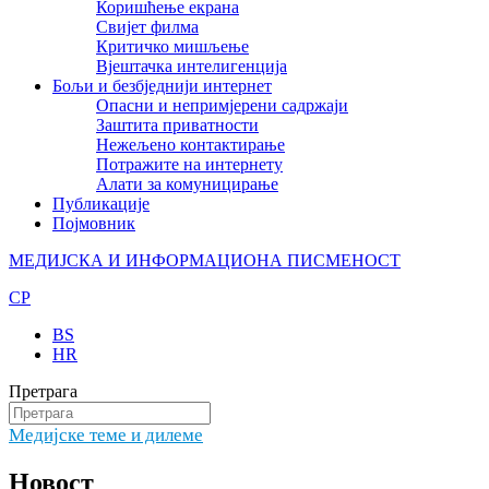
Коришћење екрана
Свијет филма
Критичко мишљење
Вјештачка интелигенција
Бољи и безбједнији интернет
Опасни и непримјерени садржаји
Заштита приватности
Нежељено контактирање
Потражите на интернету
Алати за комуницирање
Публикације
Појмовник
МЕДИЈСКА И ИНФОРМАЦИОНА ПИСМЕНОСТ
CP
BS
HR
Претрага
Медијске теме и дилеме
Новост