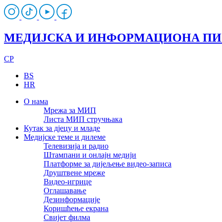
МЕДИЈСКА И ИНФОРМАЦИОНА П
CP
BS
HR
О нама
Мрежа за МИП
Листа МИП стручњака
Кутак за дјецу и младе
Медијске теме и дилеме
Телевизија и радио
Штампани и онлајн медији
Платформе за дијељење видео-записа
Друштвене мреже
Видео-игрице
Оглашавање
Дезинформације
Коришћење екрана
Свијет филма