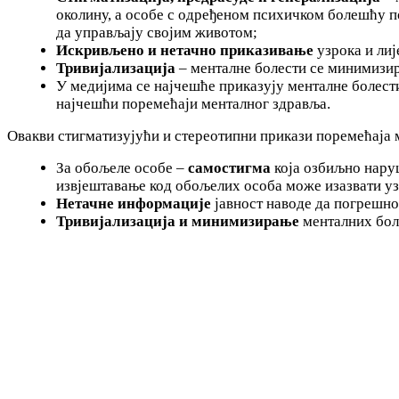
околину, а особе с одређеном психичком болешћу п
да управљају својим животом;
Искривљено и нетачно приказивање
узрока и лиј
Тривијализација
– менталне болести се минимизира
У медијима се најчешће приказују менталне болест
најчешћи поремећаји менталног здравља.
Овакви стигматизујући и стереотипни прикази поремећаја 
За обољеле особе –
самостигма
која озбиљно нару
извјештавање код обољелих особа може изазвати у
Нетачне информације
јавност наводе да погрешно
Тривијализација и минимизирање
менталних боле