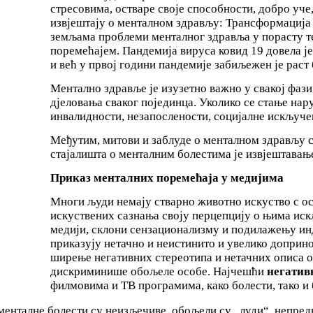
стресовима, остваре своје способности, добро уче,
извјештају о менталном здрављу: Трансформација 
земљама проблеми менталног здравља у порасту те
поремећајем. Пандемија вируса ковид 19 довела ј
и већ у првој години пандемије забиљежен је раст
Ментално здравље је изузетно важно у свакој фаз
дјеловања сваког појединца. Уколико се стање нар
инвалидности, незапослености, социјалне искључе
Међутим, митови и заблуде о менталном здрављу с
стајалишта о менталним болестима је извјештавање
Приказ менталних поремећаја у медијима
Многи људи немају стварно животно искуство с о
искуствених сазнања своју перцепцију о њима иск
медији, склони сензационализму и подилажењу инд
приказују нетачно и неистинито и увелико доприно
ширење негативних стереотипа и нетачних описа о
дискриминише обољеле особе. Најчешћи
негатив
филмовима и ТВ програмима, како болести, тако и 
менталне болести су неизљечиве, обољели су „луди“, непред