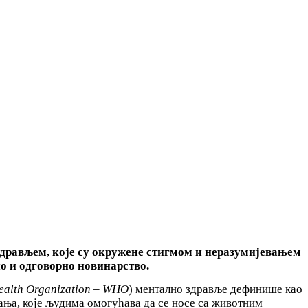
дравље
м
, које су окружене стигмом и неразумијевањем
но и одговорно новинарство.
ealth Organization – WHO
) ментално здравље дефинише као
ања, које људима омогућава да се носе са животним