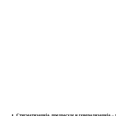
Стигматизација, предрасуде и генерализација
– 