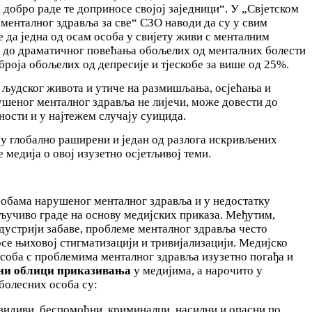
 добро раде те доприносе својој заједници“. У „Свјетском
менталног здравља за све“ СЗО наводи да су у свим
 да једна од осам особа у свијету живи с менталним
е до драматичног повећања обољелих од менталних болести
 броја обољелих од депресије и тјескобе за више од 25%.
и људског живота и утиче на размишљања, осјећања и
ушеног менталног здравља не лијечи, може довести до
ности и у најтежем случају суицида.
у глобално раширени и један од разлога искривљених
 медија о овој изузетно осјетљивој теми.
собама нарушеног менталног здравља и у недостатку
ључиво граде на основу медијских приказа. Међутим,
устрији забаве, проблеме менталног здравља често
се њиховој стигматизацији и тривијализацији. Медијско
соба с проблемима менталног здравља изузетно погађа и
ни облици приказивања
у медијима, а нарочито у
болесних особа су:
видиви, беспомоћни, криминалци, насилни и опасни по