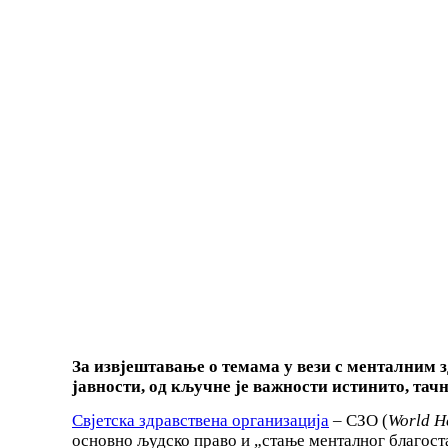
За извјештавање о темама
у вези с
менталн
им
з
јавности, од кључне је важности истинито, тач
Свјетска здравствена организација
– СЗО (
World H
основно људско право и „стање менталног благост