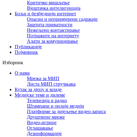
Критичко мишљење
Вјештачка интелигенција
Бољи и безбједнији интернет
Опасни и непримјерени садржаји
Заштита приватности
Нежељено контактирање
Потражите на интернету
Алати за комуницирање
Публикације
Појмовник
Изборник
О нама
Мрежа за МИП
Листа МИП стручњака
Кутак за дјецу и младе
Медијске теме и дилеме
Телевизија и радио
Штампани и онлајн медији
Платформе за дијељење видео-записа
Друштвене мреже
Видео-игрице
Оглашавање
Дезинформације