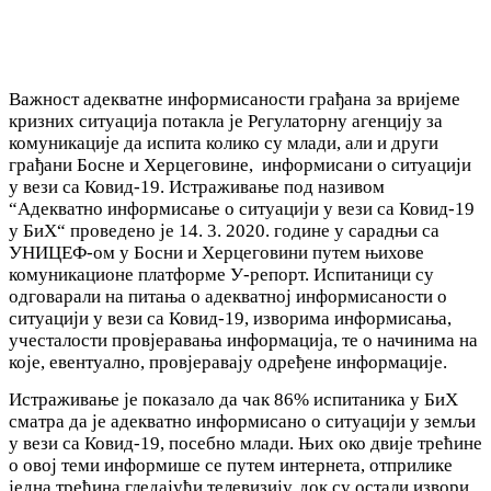
Важност адекватне информисаности грађана за вријеме
кризних ситуација потакла је Регулаторну агенцију за
комуникације да испита колико су млади, али и други
грађани Босне и Херцеговине, информисани о ситуацији
у вези са Ковид-19. Истраживање под називом
“Адекватно информисање о ситуацији у вези са Ковид-19
у БиХ“ проведено је 14. 3. 2020. године у сарадњи са
УНИЦЕФ-ом у Босни и Херцеговини путем њихове
комуникационе платформе У-репорт. Испитаници су
одговарали на питања о адекватној информисаности о
ситуацији у вези са Ковид-19, изворима информисања,
учесталости провјеравања информација, те о начинима на
које, евентуално, провјеравају одређене информације.
Истраживање је показало да чак 86% испитаника у БиХ
сматра да је адекватно информисано о ситуацији у земљи
у вези са Ковид-19, посебно млади. Њих око двије трећине
о овој теми информише се путем интернета, отприлике
једна трећина гледајући телевизију, док су остали извори