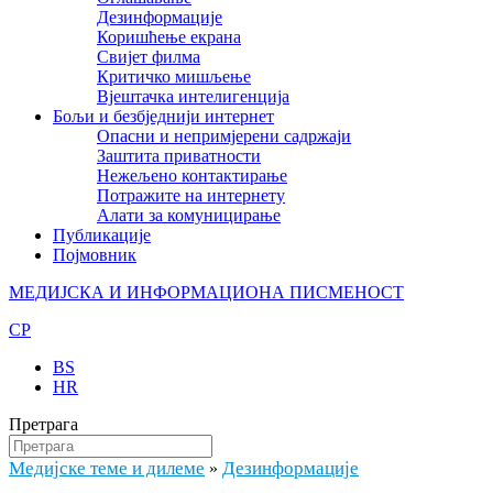
Дезинформације
Коришћење екрана
Свијет филма
Критичко мишљење
Вјештачка интелигенција
Бољи и безбједнији интернет
Опасни и непримјерени садржаји
Заштита приватности
Нежељено контактирање
Потражите на интернету
Алати за комуницирање
Публикације
Појмовник
МЕДИЈСКА И ИНФОРМАЦИОНА ПИСМЕНОСТ
CP
BS
HR
Претрага
Медијске теме и дилеме
Дезинформације
»