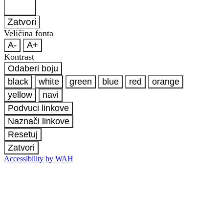
Zatvori
Veličina fonta
A-
A+
Kontrast
Odaberi boju
black
white
green
blue
red
orange
yellow
navi
Podvuci linkove
Naznači linkove
Resetuj
Zatvori
Accessibility by WAH