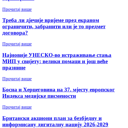
Прочитај више
Треба ли дјечије вријеме пред екраном
ограничити, забранити или је то предмет
договора?
Прочитај више
Најновије УНЕСКО-во истраживање стања
МИП у свијету: велики помаци и још веће
празнине
Прочитај више
Босна и Херцеговина на 37. мјесту европског
Индекса медијске писмености
Прочитај више
Британски акциони план за безбједну и
информисану дигиталну нацију 2026-2029