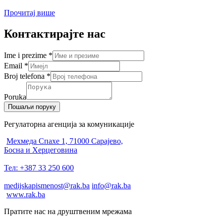
Прочитај више
Контактирајте нас
Ime i prezime
*
Email
*
Broj telefona
*
Poruka
Пошаљи поруку
Регулаторна агенција за комуникације
Мехмеда Спахе 1, 71000 Сарајево,
Босна и Херцеговина
Тел: +387 33 250 600
medijskapismenost@rak.ba
info@rak.ba
www.rak.ba
Пратите нас на друштвеним мрежама