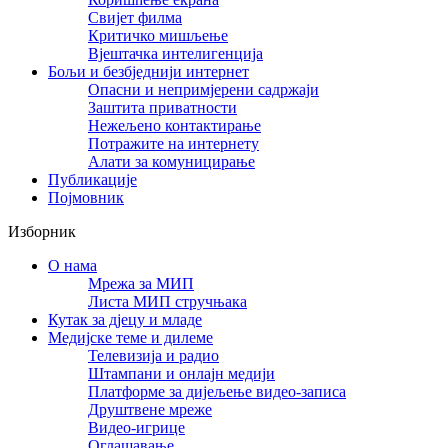
Свијет филма
Критичко мишљење
Вјештачка интелигенција
Бољи и безбједнији интернет
Опасни и непримјерени садржаји
Заштита приватности
Нежељено контактирање
Потражите на интернету
Алати за комуницирање
Публикације
Појмовник
Изборник
О нама
Мрежа за МИП
Листа МИП стручњака
Кутак за дјецу и младе
Медијске теме и дилеме
Телевизија и радио
Штампани и онлајн медији
Платформе за дијељење видео-записа
Друштвене мреже
Видео-игрице
Оглашавање