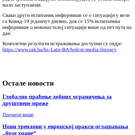
мало заступљени.
Сваки други испитаник информише се о ситуацији у вези
са Ковид-19 једанпут дневно, док се 15% испитаника
информише о новонасталој ситуацији више од пет пута на
дан.
Комплетни резултати истраживања доступни су овдје:
https://www.rak.ba/bs-Latn-BA/brdcst-media-literacy
Остале новости
Глобално праћење добних ограничења за
друштвене мреже
Прочитај више
Нови трендови у европској пракси оглашавања
„брзе хране“