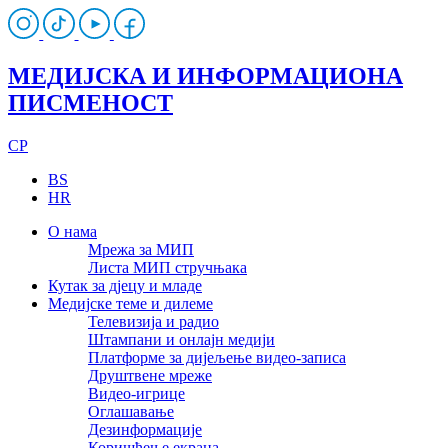
МЕДИЈСКА И ИНФОРМАЦИОНА
ПИСМЕНОСТ
CP
BS
HR
О нама
Мрежа за МИП
Листа МИП стручњака
Кутак за дјецу и младе
Медијске теме и дилеме
Телевизија и радио
Штампани и онлајн медији
Платформе за дијељење видео-записа
Друштвене мреже
Видео-игрице
Оглашавање
Дезинформације
Коришћење екрана