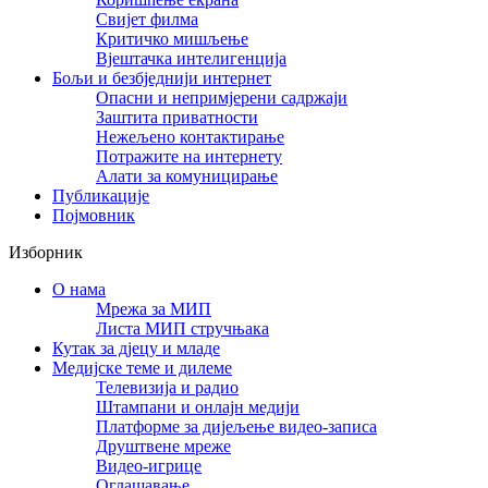
Свијет филма
Критичко мишљење
Вјештачка интелигенција
Бољи и безбједнији интернет
Опасни и непримјерени садржаји
Заштита приватности
Нежељено контактирање
Потражите на интернету
Алати за комуницирање
Публикације
Појмовник
Изборник
О нама
Мрежа за МИП
Листа МИП стручњака
Кутак за дјецу и младе
Медијске теме и дилеме
Телевизија и радио
Штампани и онлајн медији
Платформе за дијељење видео-записа
Друштвене мреже
Видео-игрице
Оглашавање