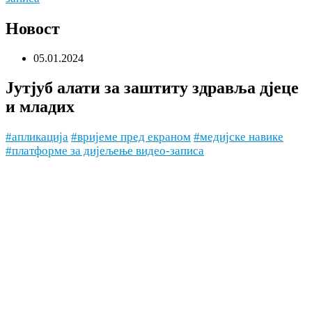
Новост
05.01.2024
Јутјуб алати за заштиту здравља дјеце
и младих
#апликација
#вријеме пред екраном
#медијске навике
#платформе за дијељење видео-записа