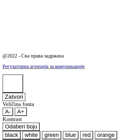
@2022 - Сва права задржана
Регулаторна агенција за комуникације
Zatvori
Veličina fonta
A-
A+
Kontrast
Odaberi boju
black
white
green
blue
red
orange