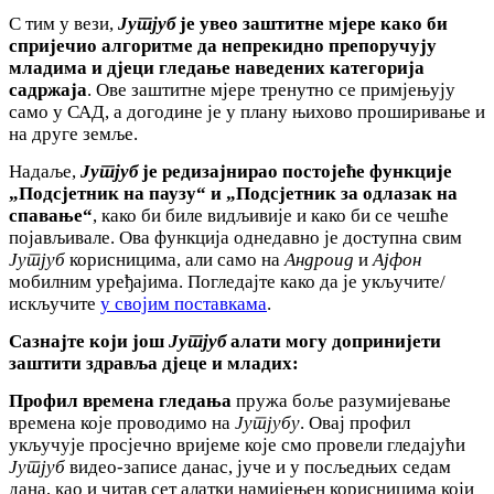
С тим у вези,
Јутјуб
је увео заштитне мјере како би
спријечио алгоритме да
непрекидно препоручују
младима и дјеци гледање наведених категорија
садржаја
. Ове заштитне мјере тренутно се примјењују
само у САД, а догодине је у плану њихово проширивање и
на друге земље.
Надаље,
Јутјуб
је редизајнирао постојеће функције
„Подсјетник на паузу
“ и
„Подсјетник за одлазак на
спавање
“
, како би биле видљивије и како би се чешће
појављивале. Ова функција однедавно је доступна свим
Јутјуб
корисницима, али само на
Андроид
и
Ајфон
мобилним уређајима. Погледајте како да је укључите/
искључите
у својим поставкама
.
Сазнајте који још
Јутјуб
алати могу
допринијети
заштити здравља дјеце и младих:
Профил времена гледања
пружа боље разумијевање
времена које проводимо на
Јутјубу
. Овај профил
укључује просјечно вријеме које смо провели гледајући
Јутјуб
видео-записе данас, јуче и у посљедњих седам
дана, као и читав сет алатки намијењен корисницима који