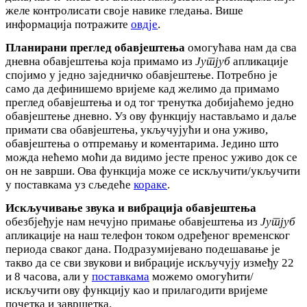
желе контролисати своје навике гледања. Више
информација потражите
овдје
.
Планирани преглед обавјештења
омогућава нам да сва
дневна обавјештења која примамо из
Јутјуб
апликације
спојимо у једно заједничко обавјештење. Потребно је
само да дефинишемо вријеме кад желимо да примамо
преглед обавјештења и од тог тренутка добијаћемо једно
обавјештење дневно. Уз ову функцију настављамо и даље
примати сва обавјештења, укључујући и она уживо,
обавјештења о отпремању и коментарима. Једино што
можда нећемо моћи да видимо јесте пренос уживо док се
он не заврши. Ова функција може се искључити/укључити
у поставкама уз сљедеће
кораке
.
Искључивање звука и вибрација обавјештења
обезбјеђује нам нечујно примање обавјештења из
Јутјуб
апликације на наш телефон током одређеног временског
периода сваког дана. Подразумијевано подешавање је
такво да се сви звукови и вибрације искључују између 22
и 8 часова, али у
поставкама
можемо омогућити/
искључити ову функцију као и прилагодити вријеме
почетка и завршетка.