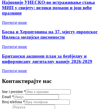
Најновије УНЕСКО-во истраживање стања
МИП у свијету: велики помаци и још веће
празнине
Прочитај више
Босна и Херцеговина на 37. мјесту европског
Индекса медијске писмености
Прочитај више
Британски акциони план за безбједну и
информисану дигиталну нацију 2026-2029
Прочитај више
Контактирајте нас
Ime i prezime
*
Email
*
Broj telefona
*