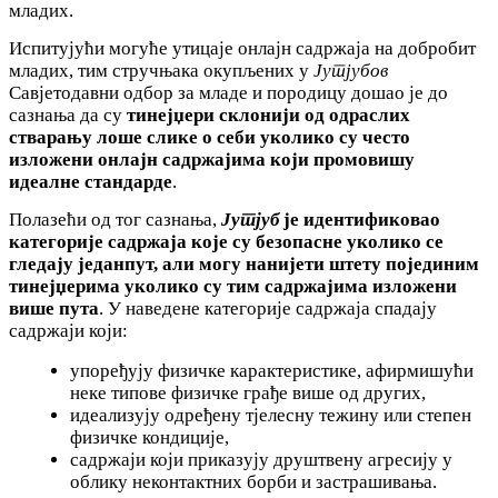
младих.
Испитујући могуће утицаје онлајн садржаја на добробит
младих, тим стручњака окупљених у
Јутјубов
Савјетодавни одбор за младе и породицу дошао је до
сазнања да су
тинејџери склонији од одраслих
стварању лоше слике о себи уколико су често
изложени онлајн садржајима који промовишу
идеалне стандарде
.
Полазећи од тог сазнања,
Јутјуб
је идентификовао
категорије садржаја које су безопасне уколико се
гледају једанпут, али могу нанијети штету појединим
тинејџерима уколико су тим садржајима изложени
више пута
. У наведене категорије садржаја спадају
садржаји који:
упоређују физичке карактеристике, афирмишући
неке типове физичке грађе више од других,
идеализују одређену тјелесну тежину или степен
физичке кондиције,
садржаји који приказују друштвену агресију у
облику неконтактних борби и застрашивања.