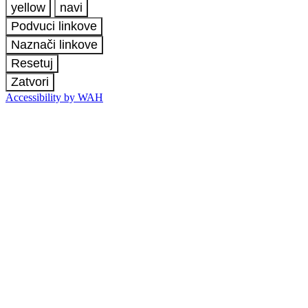
yellow
navi
Podvuci linkove
Naznači linkove
Resetuj
Zatvori
Accessibility by WAH