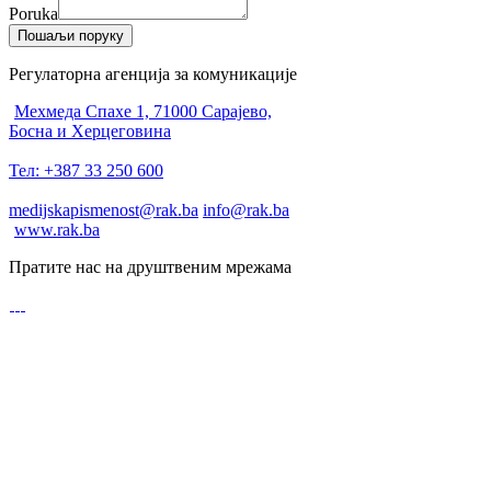
Poruka
Пошаљи поруку
Регулаторна агенција за комуникације
Мехмеда Спахе 1, 71000 Сарајево,
Босна и Херцеговина
Тел: +387 33 250 600
medijskapismenost@rak.ba
info@rak.ba
www.rak.ba
Пратите нас на друштвеним мрежама