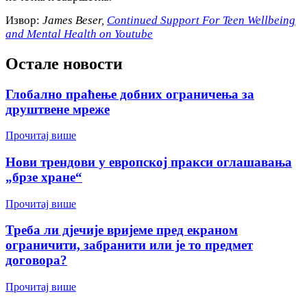
Извор:
James Beser,
Continued Support For Teen Wellbeing
and Mental Health on Youtube
Остале новости
Глобално праћење добних ограничења за
друштвене мреже
Прочитај више
Нови трендови у европској пракси оглашавања
„брзе хране“
Прочитај више
Треба ли дјечије вријеме пред екраном
ограничити, забранити или је то предмет
договора?
Прочитај више