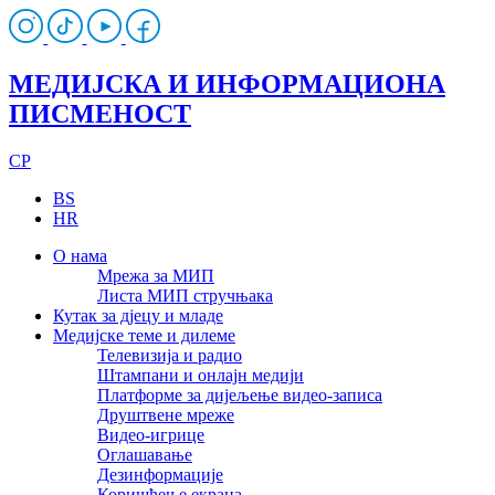
МЕДИЈСКА И ИНФОРМАЦИОНА
ПИСМЕНОСТ
CP
BS
HR
О нама
Мрежа за МИП
Листа МИП стручњака
Кутак за дјецу и младе
Медијске теме и дилеме
Телевизија и радио
Штампани и онлајн медији
Платформе за дијељење видео-записа
Друштвене мреже
Видео-игрице
Оглашавање
Дезинформације
Коришћење екрана