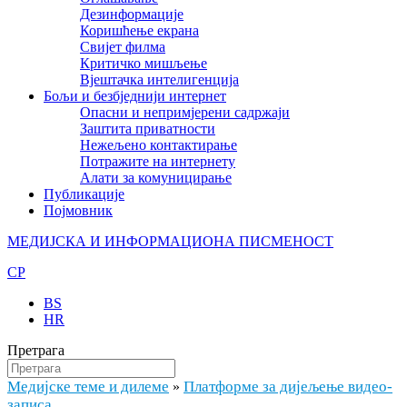
Дезинформације
Коришћење екрана
Свијет филма
Критичко мишљење
Вјештачка интелигенција
Бољи и безбједнији интернет
Опасни и непримјерени садржаји
Заштита приватности
Нежељено контактирање
Потражите на интернету
Алати за комуницирање
Публикације
Појмовник
МЕДИЈСКА И ИНФОРМАЦИОНА ПИСМЕНОСТ
CP
BS
HR
Претрага
Медијске теме и дилеме
Платформе за дијељење видео-
»
записа