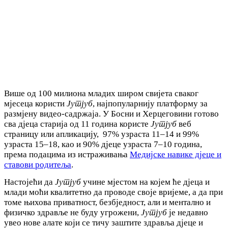
Више од 100 милиона младих широм свијета сваког
мјесеца користи
Јутјуб
, најпопуларнију платформу за
размјену видео-садржаја. У Босни и Херцеговини готово
сва дјеца старија од 11 година користе
Јутјуб
веб
страницу или апликацију, 97% узраста 11‒14 и 99%
узраста 15‒18, као и 90% дјеце узраста 7‒10 година,
према подацима из истраживања
Медијске навике дјеце и
ставови родитеља
.
Настојећи да
Јутјуб
учине мјестом на којем ће дјеца и
млади моћи квалитетно да проводе своје вријеме, а да при
томе њихова приватност, безбједност, али и ментално и
физичко здравље не буду угрожени,
Јутјуб
је недавно
увео нове алате који се тичу заштите здравља дјеце и