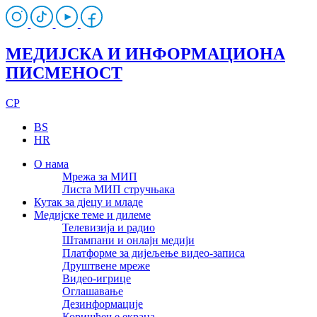
МЕДИЈСКА И ИНФОРМАЦИОНА
ПИСМЕНОСТ
CP
BS
HR
О нама
Мрежа за МИП
Листа МИП стручњака
Кутак за дјецу и младе
Медијске теме и дилеме
Телевизија и радио
Штампани и онлајн медији
Платформе за дијељење видео-записа
Друштвене мреже
Видео-игрице
Оглашавање
Дезинформације
Коришћење екрана