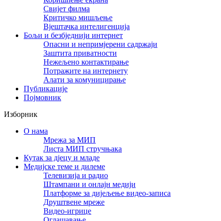
Свијет филма
Критичко мишљење
Вјештачка интелигенција
Бољи и безбједнији интернет
Опасни и непримјерени садржаји
Заштита приватности
Нежељено контактирање
Потражите на интернету
Алати за комуницирање
Публикације
Појмовник
Изборник
О нама
Мрежа за МИП
Листа МИП стручњака
Кутак за дјецу и младе
Медијске теме и дилеме
Телевизија и радио
Штампани и онлајн медији
Платформе за дијељење видео-записа
Друштвене мреже
Видео-игрице
Оглашавање