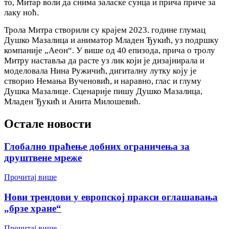
то, Митар воли да снима заласке сунца и прича приче за
лаку ноћ.
Трола Митра створили су крајем 2023. године глумац
Душко Мазалица и аниматор Младен Ђукић, уз подршку
компаније „Аеон“. У више од 40 епизода, прича о тролу
Митру наставља да расте уз лик који је дизајнирала и
моделовала Нина Ружичић, дигиталну лутку коју је
створио Немања Вученовић, и наравно, глас и глуму
Душка Мазалице. Сценарије пишу Душко Мазалица,
Младен Ђукић и Анита Милошевић.
Остале новости
Глобално праћење добних ограничења за
друштвене мреже
Прочитај више
Нови трендови у европској пракси оглашавања
„брзе хране“
Прочитај више