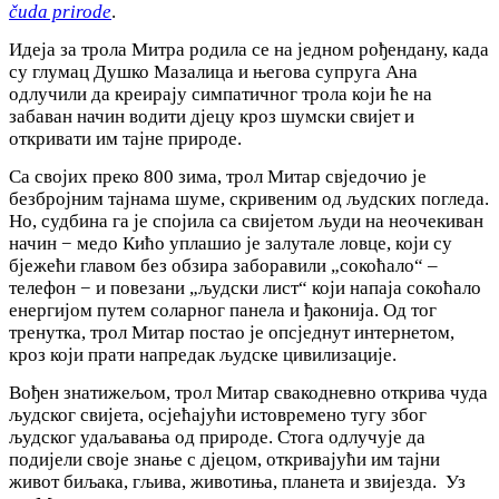
čuda prirode
.
Идеја за трола Митра родила се на једном рођендану, када
су глумац Душко Мазалица и његова супруга Ана
одлучили да креирају симпатичног трола који ће на
забаван начин водити дјецу кроз шумски свијет и
откривати им тајне природе.
Са својих преко 800 зима, трол Митар свједочио је
безбројним тајнама шуме, скривеним од људских погледа.
Но, судбина га је спојила са свијетом људи на неочекиван
начин − медо Кићо уплашио је залутале ловце, који су
бјежећи главом без обзира заборавили „сокоћало“ –
телефон − и повезани „људски лист“ који напаја сокоћало
енергијом путем соларног панела и ђаконија. Од тог
тренутка, трол Митар постао је опсједнут интернетом,
кроз који прати напредак људске цивилизације.
Вођен знатижељом, трол Митар свакодневно открива чуда
људског свијета, осјећајући истовремено тугу због
људског удаљавања од природе. Стога одлучује да
подијели своје знање с дјецом, откривајући им тајни
живот биљака, гљива, животиња, планета и звијезда. Уз