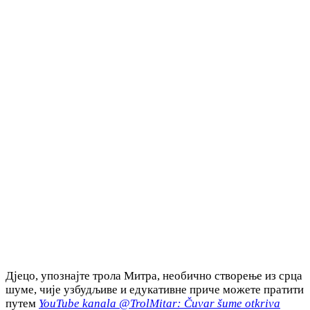
Дјецо, упознајте трола Митра, необично створење из срца
шуме, чије узбудљиве и едукативне приче можете пратити
путем
YouTube kanala @TrolMitar: Čuvar šume otkriva