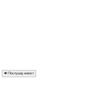
🔊 Послушај новост