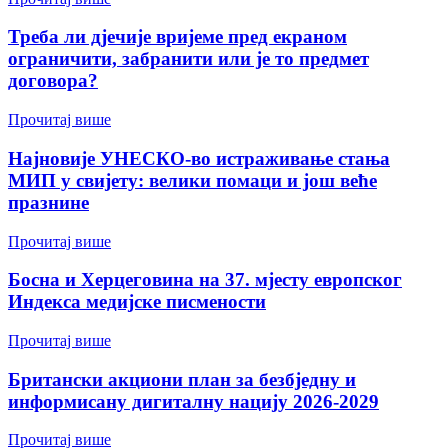
Треба ли дјечије вријеме пред екраном
ограничити, забранити или је то предмет
договора?
Прочитај више
Најновије УНЕСКО-во истраживање стања
МИП у свијету: велики помаци и још веће
празнине
Прочитај више
Босна и Херцеговина на 37. мјесту европског
Индекса медијске писмености
Прочитај више
Британски акциони план за безбједну и
информисану дигиталну нацију 2026-2029
Прочитај више