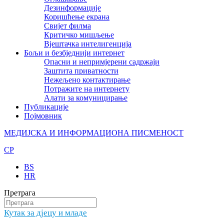
Дезинформације
Коришћење екрана
Свијет филма
Критичко мишљење
Вјештачка интелигенција
Бољи и безбједнији интернет
Опасни и непримјерени садржаји
Заштита приватности
Нежељено контактирање
Потражите на интернету
Алати за комуницирање
Публикације
Појмовник
МЕДИЈСКА И ИНФОРМАЦИОНА ПИСМЕНОСТ
CP
BS
HR
Претрага
Кутак за дјецу и младе