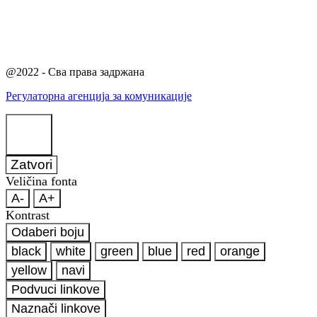
@2022 - Сва права задржана
Регулаторна агенција за комуникације
Zatvori
Veličina fonta
A-
A+
Kontrast
Odaberi boju
black
white
green
blue
red
orange
yellow
navi
Podvuci linkove
Naznači linkove