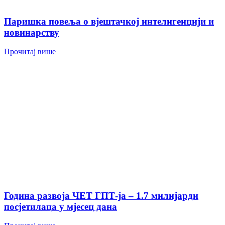
Паришка повеља о вјештачкој интелигенцији и
новинарству
Прочитај више
Година развоја ЧЕТ ГПТ-ја – 1.7 милијарди
посјетилаца у мјесец дана