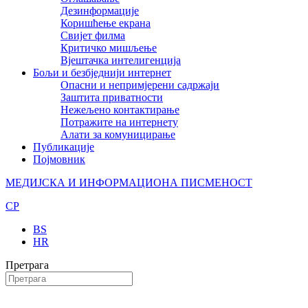
Дезинформације
Коришћење екрана
Свијет филма
Критичко мишљење
Вјештачка интелигенција
Бољи и безбједнији интернет
Опасни и непримјерени садржаји
Заштита приватности
Нежељено контактирање
Потражите на интернету
Алати за комуницирање
Публикације
Појмовник
МЕДИЈСКА И ИНФОРМАЦИОНА ПИСМЕНОСТ
CP
BS
HR
Претрага