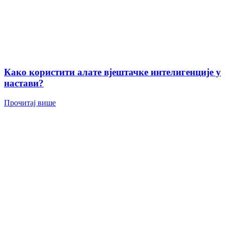
Како користити алате вјештачке интелигенције у
настави?
Прочитај више