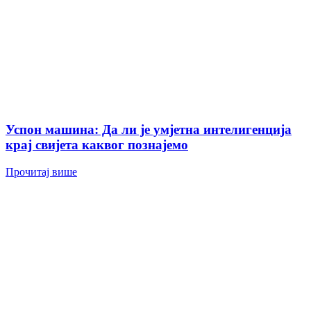
Успон машина: Да ли је умјетна интелигенција
крај свијета каквог познајемо
Прочитај више