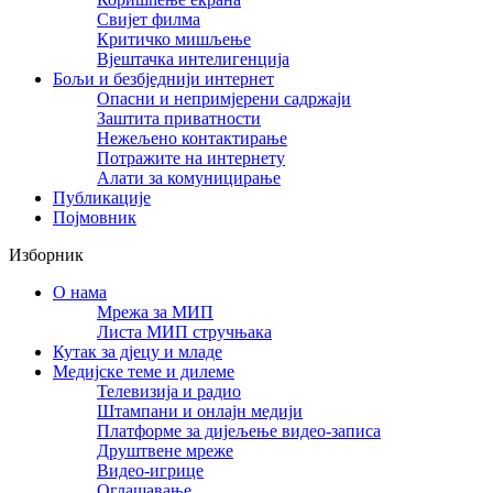
Свијет филма
Критичко мишљење
Вјештачка интелигенција
Бољи и безбједнији интернет
Опасни и непримјерени садржаји
Заштита приватности
Нежељено контактирање
Потражите на интернету
Алати за комуницирање
Публикације
Појмовник
Изборник
О нама
Мрежа за МИП
Листа МИП стручњака
Кутак за дјецу и младе
Медијске теме и дилеме
Телевизија и радио
Штампани и онлајн медији
Платформе за дијељење видео-записа
Друштвене мреже
Видео-игрице
Оглашавање