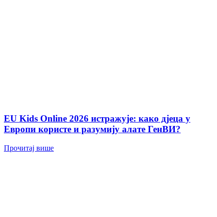
EU Kids Online 2026 истражује: како дјеца у
Европи користе и разумију алате ГенВИ?
Прочитај више