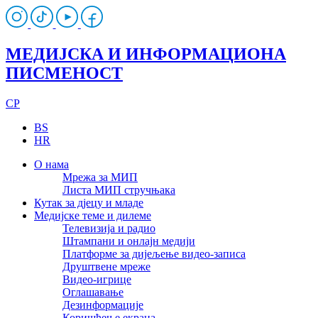
МЕДИЈСКА И ИНФОРМАЦИОНА
ПИСМЕНОСТ
CP
BS
HR
О нама
Мрежа за МИП
Листа МИП стручњака
Кутак за дјецу и младе
Медијске теме и дилеме
Телевизија и радио
Штампани и онлајн медији
Платформе за дијељење видео-записа
Друштвене мреже
Видео-игрице
Оглашавање
Дезинформације
Коришћење екрана