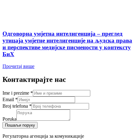
Одговорна умјетна интелигенција – преглед
утицаја умјетне интелигенције на људска права
и перспективе медијске писмености у контексту
БиХ
Прочитај више
Контактирајте нас
Ime i prezime
*
Email
*
Broj telefona
*
Poruka
Пошаљи поруку
Регулаторна агенција за комуникације