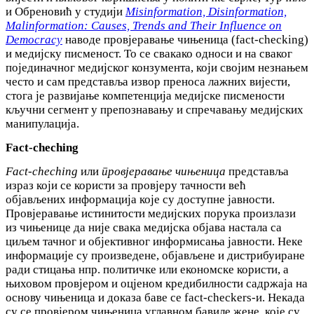
и Обреновић у студији
Misinformation, Disinformation,
Malinformation: Causes, Trends and Their Influence on
Democracy
наводе провјеравање чињеница (fact-checking)
и медијску писменост. То се свакако односи и на сваког
појединачног медијског конзумента, који својим незнањем
често и сам представља извор преноса лажних вијести,
стога је развијање компетенција медијске писмености
кључни сегмент у препознавању и спречавању медијских
манипулација.
Fact-cheching
Fact-cheching
или
провјеравање чињеница
представља
израз који се користи за провјеру тачности већ
објављених информација које су доступне јавности.
Провјеравање истинитости медијских порука произлази
из чињенице да није свака медијска објава настала са
циљем тачног и објективног информисања јавности. Неке
информације су произведене, објављене и дистрибуиране
ради стицања нпр. политичке или економске користи, а
њиховом провјером и оцјеном кредибилности садржаја на
основу чињеница и доказа баве се fact-checkers-и. Некада
су се провјером чињеница углавном бавиле жене, које су