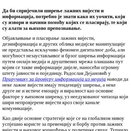
Да би спријечили ширење лажних вијести и
информација, потребно је знати како их уочити, који
су извори и начини помоћу којих се пласирају, те који
су алати за њихово препознавање.
Објављивање и пласирање лажних вијести,
дезинформација и других облика медијске манипулације
не представља искључиво феномен дигиталног доба, али
могућност незаустављивог и брзог ширења информација
путем онлајн медија и друштвених мрежа олакшава пут
којим се такве информације дијеле, наносећи огромну
штету јавности и појединцу. Радослав Дејановић у
Приручнику за провјеру информација из медија
наводи да
неке лажне вијести имају тенденцију ширења, а неке
друге не и истиче емоцију и виралност као основне
факторе у њиховом ширењу, уз неедукованог читаоца који
шири непровјерене вијести кроз своје канале
комуникације.
Као двије основне стратегије које се на глобалном нивоу
успјешно користе за превенцију и борбу против лажних
вијести и њиховог коришћења у политичке сврхе, Турчило