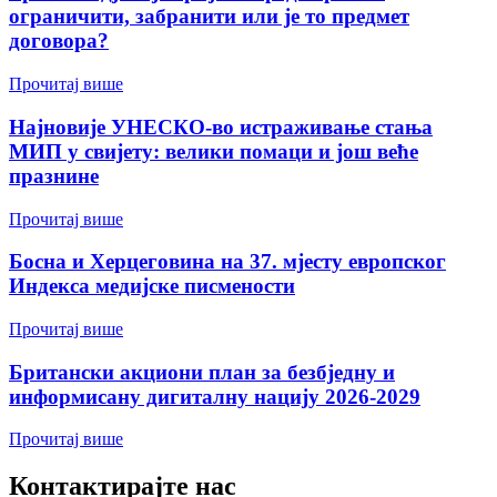
ограничити, забранити или је то предмет
договора?
Прочитај више
Најновије УНЕСКО-во истраживање стања
МИП у свијету: велики помаци и још веће
празнине
Прочитај више
Босна и Херцеговина на 37. мјесту европског
Индекса медијске писмености
Прочитај више
Британски акциони план за безбједну и
информисану дигиталну нацију 2026-2029
Прочитај више
Контактирајте нас