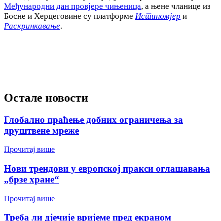
Међународни дан провјере чињеница
, а њене чланице из
Босне и Херцеговине су платформе
Истиномјер
и
Раскринкавање
.
Остале новости
Глобално праћење добних ограничења за
друштвене мреже
Прочитај више
Нови трендови у европској пракси оглашавања
„брзе хране“
Прочитај више
Треба ли дјечије вријеме пред екраном