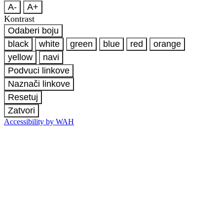
A-
A+
Kontrast
Odaberi boju
black
white
green
blue
red
orange
yellow
navi
Podvuci linkove
Naznači linkove
Resetuj
Zatvori
Accessibility by WAH