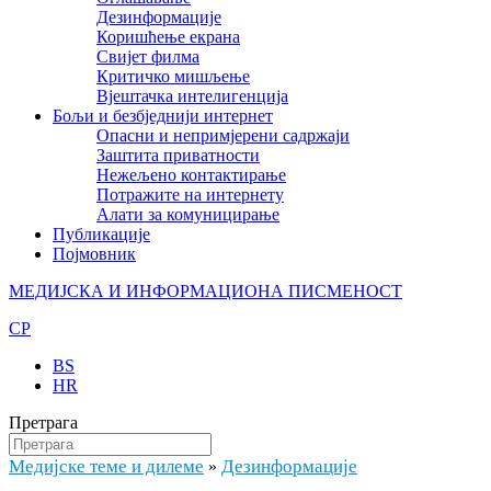
Дезинформације
Коришћење екрана
Свијет филма
Критичко мишљење
Вјештачка интелигенција
Бољи и безбједнији интернет
Опасни и непримјерени садржаји
Заштита приватности
Нежељено контактирање
Потражите на интернету
Алати за комуницирање
Публикације
Појмовник
МЕДИЈСКА И ИНФОРМАЦИОНА ПИСМЕНОСТ
CP
BS
HR
Претрага
Медијске теме и дилеме
Дезинформације
»