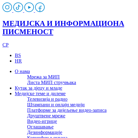
МЕДИЈСКА И ИНФОРМАЦИОНА
ПИСМЕНОСТ
CP
BS
HR
О нама
Мрежа за МИП
Листа МИП стручњака
Кутак за дјецу и младе
Медијске теме и дилеме
Телевизија и радио
Штампани и онлајн медији
Платформе за дијељење видео-записа
Друштвене мреже
Видео-игрице
Оглашавање
Дезинформације
Коришћење екрана