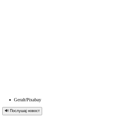
Geralt/Pixabay
🔊 Послушај новост