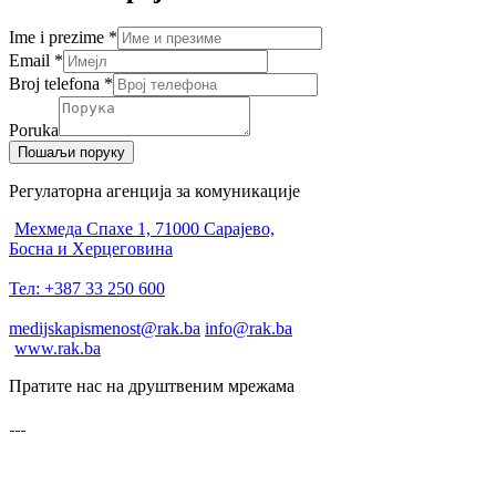
Ime i prezime
*
Email
*
Broj telefona
*
Poruka
Пошаљи поруку
Регулаторна агенција за комуникације
Мехмеда Спахе 1, 71000 Сарајево,
Босна и Херцеговина
Тел: +387 33 250 600
medijskapismenost@rak.ba
info@rak.ba
www.rak.ba
Пратите нас на друштвеним мрежама