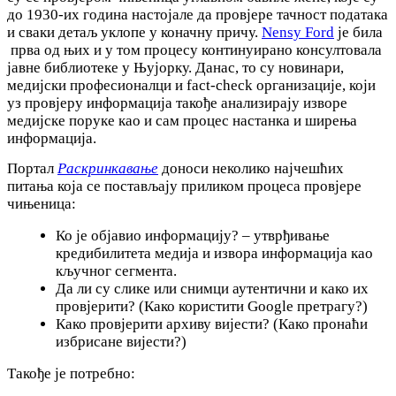
до 1930-их година настојале да провјере тачност података
и сваки детаљ уклопе у коначну причу.
Nensy Ford
је била
прва од њих и у том процесу континуирано консултовала
јавне библиотеке у Њујорку. Данас, то су новинари,
медијски професионалци и fact-check организације, који
уз провјеру информација такође анализирају изворе
медијске поруке као и сам процес настанка и ширења
информација.
Портал
Раскринкавање
доноси неколико најчешћих
питања која се постављају приликом процеса провјере
чињеница:
Ко је објавио информацију? – утврђивање
кредибилитета медија и извора информација као
кључног сегмента.
Да ли су слике или снимци аутентични и како их
провјерити? (Како користити Google претрагу?)
Како провјерити архиву вијести? (Како пронаћи
избрисане вијести?)
Такође је потребно: