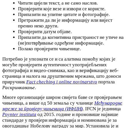
Читати цијели текст, а не само наслов.
Провјерити које везе и извори се користе.
Припазити на упитне цитате и фотографије.
Претражити да ли је информацију или вијест
пренио неко други.
Провјерити датум објаве.
Припазити да когнитивна пристраност не утиче на
(не)потврђивање одређене информације.
Полако провјерити чињенице.
Потребно је упознати се и са алатима помоћу којих је
могуће провјерити аутентичност употријебљених
фотографија и видео-снимака, као и верификацију веб-
страница и налога на друштвеним мрежама, што доноси
приручник
Fact cheching i online novinarstvo
портала
Раскринкавање
.
Многе организације широм свијета баве се провјерањем
чињеница, а више од 50 земаља су чланице
Међународне
мреже за провјеру чињеница (ИФЦН
)
.
IFCN је јединица
Poynter instituta
од 2015. године и промовише највише
стандарде у провјери информација и номинована је за
овогодишњу Нобелову награду за мир. Установила је и