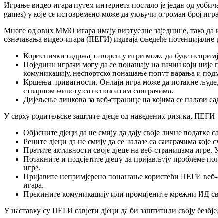
Играње видео-игара путем интернета постало је један од уобичај
games) у које се истовремено може дa укључи огроман број игра
Многе од ових ММО игара имају виртуелне заједнице, тако да 
означавања видео-игара (ПЕГИ) издваја сљедеће потенцијалне 
Кориснички садржај створен у игри може да буде непримј
Поједини играчи могу да се понашају на начин који није 
комуникацију, неспортско понашање попут варања и под
Кршења приватности. Онлајн игра може да потакне људе, 
стварном животу са непознатим саиграчима.
Дијељење линкова за веб-странице на којима се налази са
У сврху родитељске заштите дјеце од наведених ризика, ПЕГИ д
Објасните дјеци да не смију да дају своје личне податке 
Реците дјеци да не смију да се налазе са саиграчима које
Пратите активности своје дјеце на веб-страницама игре. 
Потакните и подсјетите дјецу да пријављују проблеме по
игре.
Пријавите непримјерено понашање користећи ПЕГИ веб-с
игара.
Прекините комуникацију или промијените мрежни ИД свог д
У наставку су ПЕГИ савјети дјеци да би заштитили своју безбј