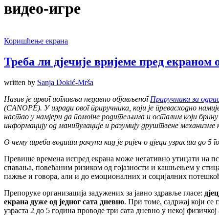
видео-игре
Коришћење екрана
Треба ли дјечије вријеме пред екраном 
written by
Sanja Dokić-Mrša
Назив је првог поглавља недавно објављеног
Приручника за одра
(
CANOPÉ
)
. У изради овог приручника, који је превасходно на
настао у намјери да помогне родитељима и осталим који брину о
информацију од манипулације и разумију друштвене механизме 
О чему треба водити рачуна кад је ријеч о дјеци узраста до 5 г
Превише времена испред екрана може негативно утицати на пс
спавања, повећаним ризиком од гојазности и кашњењем у стиц
пажње и говора, али и до емоционалних и социјалних потешко
Препоруке организација задужених за јавно здравље гласе:
дјец
екрана дуже од једног сата дневно
. При томе, садржај који се 
узраста 2 до 5 година проводе три сата дневно у некој физичкој 