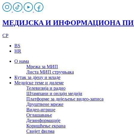
МЕДИЈСКА И ИНФОРМАЦИОНА П
CP
BS
HR
О нама
Мрежа за МИП
Листа МИП стручњака
Кутак за дјецу и младе
Медијске теме и дилеме
Телевизија и радио
Штампани и онлајн медији
Платформе за дијељење видео-записа
Друштвене мреже
Видео-игрице
Оглашавање
Дезинформације
Коришћење екрана
Свијет филма