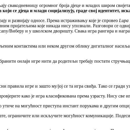
ају свакодневницу огромног броја дјеце и младих широм свијет
 који се дјеца и млади социјализују, граде свој идентитет, ис
рају и развијају односе. Према истраживању које је спровео
Lupa 
им пријатељима које никада нису упознали. Разговори се одвија
апу/Виберу и у школском дворишту. Свака игра рангира и награђ
ељеним контактима или неком другом облику дигиталног насиља, к
забранити онлајн игре нити да родитељи требају постати стручња
асни правила игре и зашто му/јој се та игра свиђа. Тако се гради 
ровјерите како је игра класификована према узрасту. Нису све иг
То утиче на могућност приступа инстант порукама и другим опци
ате, ограничите или искључите могућност комуникације. Подесит