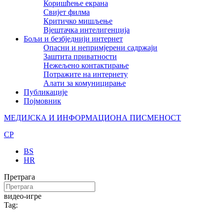
Коришћење екрана
Свијет филма
Критичко мишљење
Вјештачка интелигенција
Бољи и безбједнији интернет
Опасни и непримјерени садржаји
Заштита приватности
Нежељено контактирање
Потражите на интернету
Алати за комуницирање
Публикације
Појмовник
МЕДИЈСКА И ИНФОРМАЦИОНА ПИСМЕНОСТ
CP
BS
HR
Претрага
видео-игре
Tag: