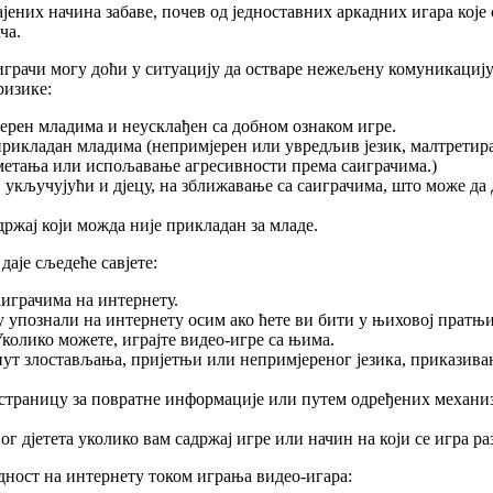
ених начина забаве, почев од једноставних аркадних игара које с
ча.
играчи могу доћи у ситуацију да остваре нежељену комуникацију
ризике:
ерен младима и неусклађен са добном ознаком игре.
прикладан младима (непримјерен или увредљив језик, малтретира
метања или испољавање агресивности према саиграчима.)
укључујући и дјецу, на зближавање са саиграчима, што може да 
држај који можда није прикладан за младе.
аје сљедеће савјете:
саиграчима на интернету.
 су упознали на интернету осим ако ћете ви бити у њиховој пратњи
Уколико можете, играјте видео-игре са њима.
пут злостављања, пријетњи или непримјереног језика, приказива
траницу за повратне информације или путем одређених механиза
јетета уколико вам садржај игре или начин на који се игра разв
едност на интернету током играња видео-игара: