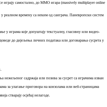
е играју самостално, до ММО игара (massively multiplayer online
 у реалном времену са неким од саиграча. Паневропски систем
ње у играма које допуштају текстуалну, гласовну или видео-
доведе до дијељења личних података или договарања сусрета у
.
ња нежељеног садржаја или позива за сусрет са играчима изван
ма за улагање приговора на конзолама или веб-страницама
ија стварају осјећај нелагоде.