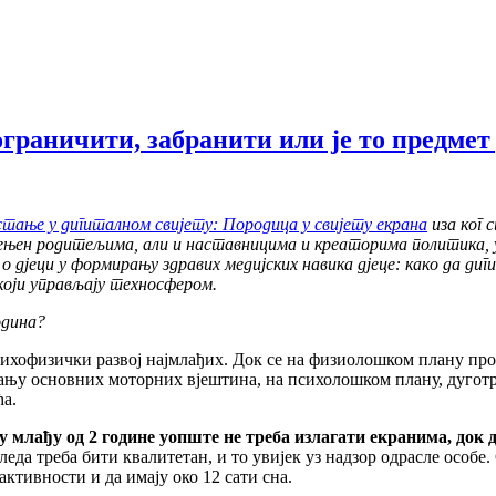
ограничити, забранити или је то предмет
стање у дигиталном свијету: Породица у свијету екрана
иза ког
мијењен родитељима, али и наставницима и креаторима политика, у
 дјеци у формирању здравих медијских навика дјеце: како да диги
који управљају техносфером.
одина?
ихофизички развој најмлађих. Док се на физиолошком плану про
ању основних моторних вјештина, на психолошком плану, дуготр
ћа.
у млађу од 2 године уопште не треба излагати екранима, док дј
гледа треба бити квалитетан, и то увијек уз надзор одрасле особе.
активности и да имају око 12 сати сна.