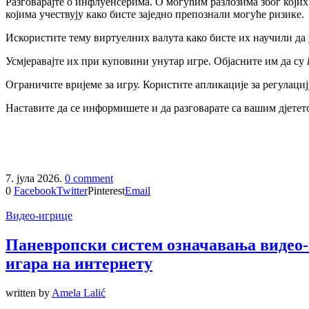
Разговарајте о инфлуенсерима. О могућим разлозима због којих
којима учествују како бисте заједно препознали могуће ризике.
Искористите тему виртуелних валута како бисте их научили да 
Усмјеравајте их при куповини унутар игре. Објасните им да су
Ограничите вријеме за игру. Користите апликације за регулациј
Наставите да се информишете и да разговарате са вашим дјетет
7. јула 2026.
0 comment
0
Facebook
Twitter
Pinterest
Email
Видео-игрице
Паневропски систем означавања видео-и
игара на интернету
written by
Amela Lalić