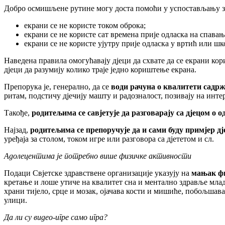
Добро осмишљене рутине могу доста помоћи у успостављању здр
екрани се не користе током оброка;
екрани се не користе сат времена прије одласка на спавањ
екрани се не користе ујутру прије одласка у вртић или шк
Наведена правила омогућавају дјеци да схвате да се екрани ко
дјеци да разумију колико траје једно кориштење екрана.
Препорука је, генерално, да се
води рачуна о квалитети садржа
ритам, подстичу дјечију машту и радозналост, позивају на инте
Такође,
родитељима се савјетује да разговарају са дјецом о 
Најзад,
родитељима се препоручује да и сами буду примјер дј
уређаја за столом, током игре или разговора са дјететом и сл.
Адолецентима је потребно више физичке активности
Подаци Свјетске здравствене организације указују на
мањак фи
кретање и лоше утиче на квалитет сна и ментално здравље млад
храни тијело, срце и мозак, ојачава кости и мишиће, побољшава
улици.
Да ли су видео-игре само игра?