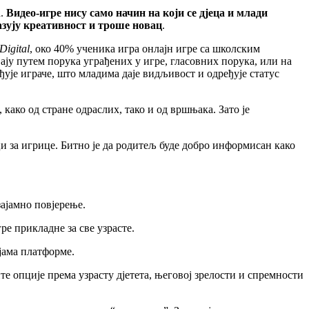
а.
Видео-игре нису само начин на који се дјеца и млади
казују креативност и троше новац
.
Digital
, око 40% ученика игра онлајн игре са школским
ју путем порука уграђених у игре, гласовних порука, или на
ује играче, што младима даје видљивост и одређује статус
ако од стране одраслих, тако и од вршњака. Зато је
ци за игрице. Битно је да родитељ буде добро информисан како
узајамно повјерење.
ре прикладне за све узрасте.
јама платформе.
е опције према узрасту дјетета, његовој зрелости и спремности