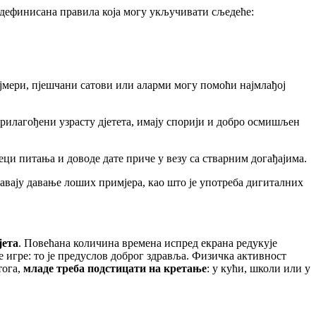
 дефинисана правила која могу укључивати сљедеће:
Тајмери, пјешчани сатови или аларми могу помоћи најмлађој
 прилагођени узрасту дјетета, имају спорији и добро осмишљен
јеци питања и доводе дате приче у везу са стварним догађајима.
гавају давање лоших примјера, као што је употреба дигиталних
јета
. Повећана количина времена испред екрана редукује
 игре: то је предуслов доброг здравља. Физичка активност
тога,
младе треба подстицати на кретање
: у кући, школи или у