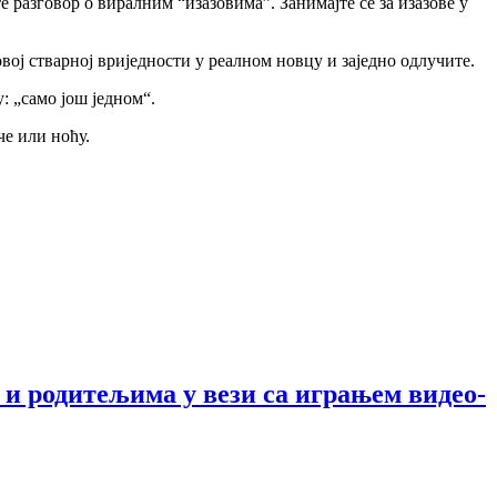
разговор о виралним “изазовима”. Занимајте се за изазове у
вој стварној вриједности у реалном новцу и заједно одлучите.
: „само још једном“.
че или ноћу.
и родитељима у вези са играњем видео-