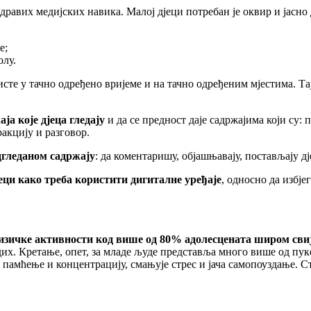
авих медијских навика. Малој дјеци потребан је оквир и јасно
е;
олу.
ристе у тачно одређено вријеме и на тачно одређеним мјестима. 
ја које дјеца гледају
и да се предност даје садржајима који су:
ракцију и разговор.
одгледаном садржају
: да коментаришу, објашњавају, постављају д
еци како треба користити дигиталне уређаје
, односно да избје
зичке активности код више од 80% адолесцената широм сви
их. Кретање, опет, за младе људе представља много више од пуке
 памћење и концентрацију, смањује стрес и јача самопоуздање. С