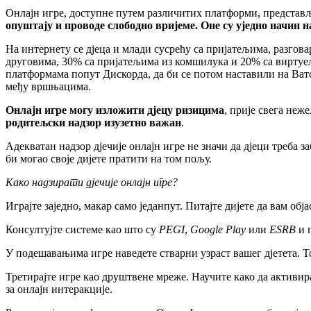
Онлајн игре, доступне путем различитих платформи, представљ
опуштају и проводе слободно вријеме. Оне су уједно начин на
На интернету се дјеца и млади сусрећу са пријатељима, разгова
друговима, 30% са пријатељима из комшилука и 20% са виртуелн
платформама попут Дискорда, да би се потом наставили на Ватс
међу вршњацима.
Онлајн игре могу изложити дјецу ризицима
, прије свега неж
родитељски надзор изузетно важан
.
Адекватан надзор дјечије онлајн игре не значи да дјеци треба 
би могао своје дијете пратити на том пољу.
Како надзирати дјечије онл
ајн игре?
Играјте заједно, макар само једанпут. Питајте дијете да вам обј
Консултујте системе као што су
PEGI
,
Google Play
или
ESRB
и п
У подешавањима игре наведете стварни узраст вашег дјетета. 
Третирајте игре као друштвене мреже. Научите како да активир
за онлајн интеракције.