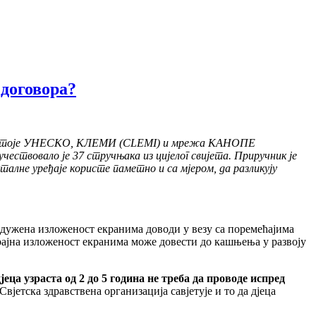
 договора?
 стоје УНЕСKО,
К
ЛЕМИ
(
CLEMI) и мрежа
КАНОПЕ
чествовало је 37 стручњака из цијелог свијета. Приручник је
талне уређаје користе паметно и са мјером, да разликују
дужена изложеност екранима доводи у везу са поремећајима
ајна изложеност екранима може довести до кашњења у развоју
еца узраста од 2 до 5 година не треба да проводе испред
 Свјетска здравствена организација савјетује и то да дјеца