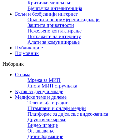
Критичко мишљење
Вјештачка интелигенција
Бољи и безбједнији интернет
Опасни и непримјерени садржаји
Заштита приватности
Нежељено контактирање
Потражите на интернету
Алати за комуницирање
Публикације
Појмовник
Изборник
О нама
Мрежа за МИП
Листа МИП стручњака
Кутак за дјецу и младе
Медијске теме и дилеме
Телевизија и радио
Штампани и онлајн медији
Платформе за дијељење видео-записа
Друштвене мреже
Видео-игрице
Оглашавање
Дезинформације