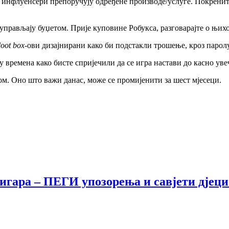
 инфлуенсери препоручују одређене производе/услуге. Покрените 
управљају буџетом. Прије куповине Робукса, разговарајте о њихо
loot box
-ови дизајнирани како би подстакли трошење, кроз паролу
у времена како бисте спријечили да се игра настави до касно уве
ом. Оно што важи данас, може се промијенити за шест мјесеци.
гара – ПЕГИ упозорења и савјети дјеци 