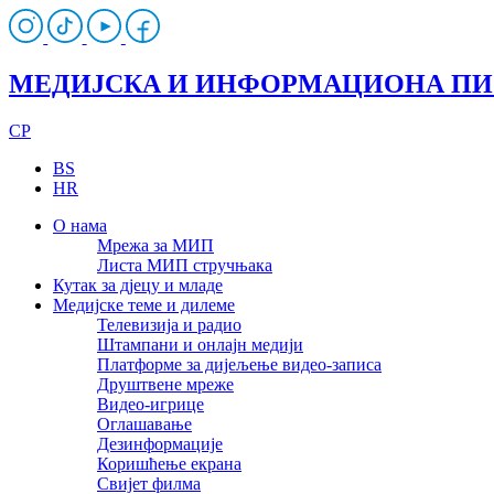
МЕДИЈСКА И ИНФОРМАЦИОНА П
CP
BS
HR
О нама
Мрежа за МИП
Листа МИП стручњака
Кутак за дјецу и младе
Медијске теме и дилеме
Телевизија и радио
Штампани и онлајн медији
Платформе за дијељење видео-записа
Друштвене мреже
Видео-игрице
Оглашавање
Дезинформације
Коришћење екрана
Свијет филма