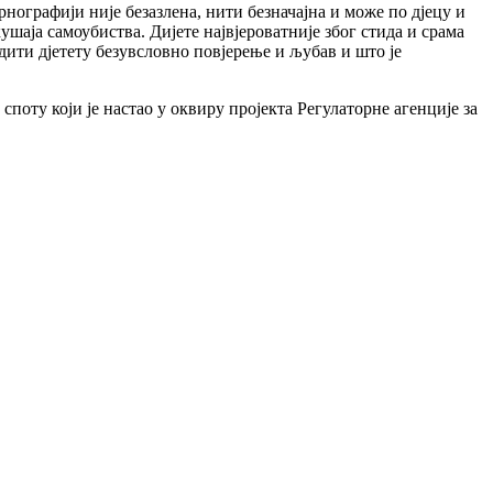
рнографији није безазлена, нити безначајна и може по дјецу и
шаја самоубиства. Дијете највјероватније због стида и срама
дити дјетету безувсловно повјерење и љубав и што је
поту који је настао у оквиру пројекта Регулаторне агенције за