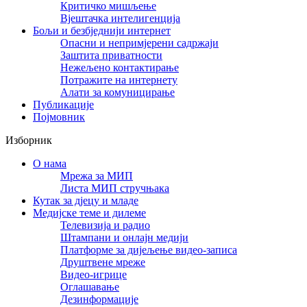
Критичко мишљење
Вјештачка интелигенција
Бољи и безбједнији интернет
Опасни и непримјерени садржаји
Заштита приватности
Нежељено контактирање
Потражите на интернету
Алати за комуницирање
Публикације
Појмовник
Изборник
О нама
Мрежа за МИП
Листа МИП стручњака
Кутак за дјецу и младе
Медијске теме и дилеме
Телевизија и радио
Штампани и онлајн медији
Платформе за дијељење видео-записа
Друштвене мреже
Видео-игрице
Оглашавање
Дезинформације