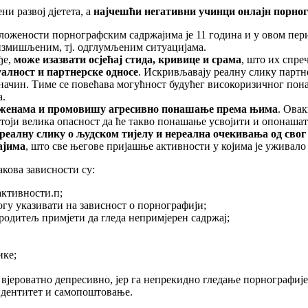
и развој дјетета, а
најчешћи негативни учинци онлајн порног
ложености порнографским садржајима је 11 година и у овом пе
о измишљеним, тј. одглумљеним ситуацијама.
ђе,
може изазвати осјећај стида, кривице и срама
, што их спре
уалност и партнерске односе
. Искривљавају реалну слику партне
начин. Тиме се повећава могућност будућег високоризичног пон
а.
о женама и промовишу агресивно понашање према њима
. Ова
оји велика опасност да ће такво понашање усвојити и опонашат
реалну слику о људском тијелу и нереална очекивања од свог
ајима
, што све његове пријашње активности у којима је ужива
акова зависности су:
активности.п;
огу указивати на зависност о порнографији;
родитељ примјети да гледа непримјерен садржај;
ике;
 вјероватно депресивно, јер га непрекидно гледање порнографије „
 идентитет и самопоштовање.