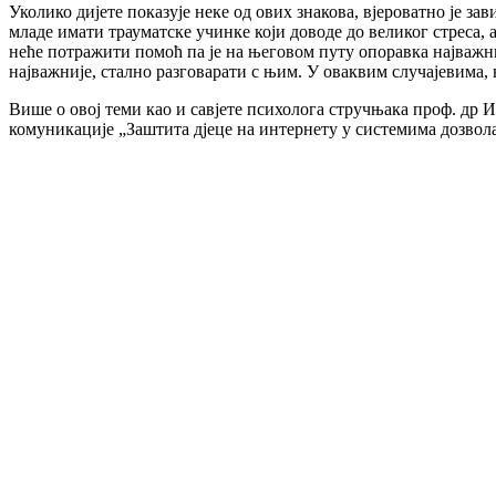
Уколико дијете показује неке од ових знакова, вјероватно је з
младе имати трауматске учинке који доводе до великог стреса, 
неће потражити помоћ па је на његовом путу опоравка најважни
најважније, стално разговарати с њим. У оваквим случајевима,
Више о овој теми као и савјете психолога стручњака проф. др И
комуникације „Заштита дјеце на интернету у системима дозвол