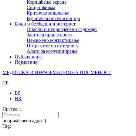
Коришћење екрана
Свијет филма
Критичко мишљење
Вјештачка интелигенција
Бољи и безбједнији интернет
Опасни и непримјерени садржаји
Заштита приватности
Нежељено контактирање
Потражите на интернету
Алати за комуницирање
Публикације
Појмовник
МЕДИЈСКА И ИНФОРМАЦИОНА ПИСМЕНОСТ
CP
BS
HR
Претрага
непримјерен садржај
Tag: