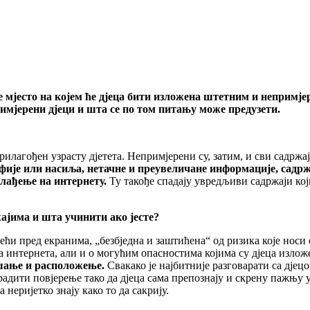
е мјесто на којем ће дјеца бити изложена штетним и непримј
римјерени дјеци и шта се по том питању може предузети.
рилагођен узрасту дјетета. Непримјерени су, затим, и сви садржај
фије или насиља, нетачне и преувеличане информације, садрж
клађење на интернету.
Ту такође спадају увредљиви садржаји кој
ајима и шта учинити ако јесте?
ећи пред екранима, „безбједна и заштићена“ од ризика које носи
интернета, али и о могућим опасностима којима су дјеца излож
шање и расположење.
Свакако је најбитније разговарати са дјец
градити повјерење тако да дјеца сама препознају и скрену пажњу 
 неријетко знају како то да сакрију.