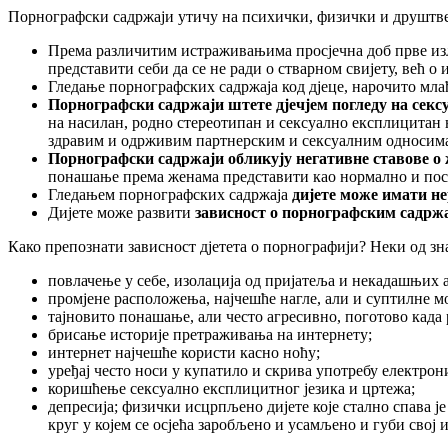
Порнографски садржаји утичу на психички, физички и друштвен
Према различитим истраживањима просјечна доб прве из
представити себи да се не ради о стварном свијету, већ 
Гледање порнографских садржаја код дјеце, нарочито мла
Порнографски садржаји штете дјечјем погледу на секс
на насилан, родно стереотипан и сексуално експлицитан 
здравим и одрживим партнерским и сексуалним односим
Порнографски садржаји обликују негативне ставове 
понашање према женама представити као нормално и пост
Гледањем порнографских садржаја
дијете може имати не
Дијете може развити
зависност о порнографским садрж
Како препознати зависност дјетета о порнографији? Неки од зн
повлачење у себе, изолација од пријатеља и некадашњих 
промјене расположења, најчешће нагле, али и суптилне м
тајновито понашање, али често агресивно, поготово када 
брисање историје претраживања на интернету;
интернет најчешће користи касно ноћу;
уређај често носи у купатило и скрива употребу електрон
коришћење сексуално експлицитног језика и цртежа;
депресија; физички исцрпљено дијете које стално спава је
круг у којем се осјећа заробљено и усамљено и губи свој