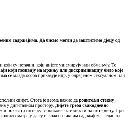
ереним садржајима. Да бисмо могли да заштитимо дјецу од
и који су нетачни, који дијете узнемирују или обмањују. То
аји који позивају на мржњу или дискриминацију било које
има се млада особа приказује нпр. у одређеном сексуалном или
 спољни свијет. Стога је веома важно да
родитељи стекну
ена у дигиталном простору.
Дијете треба свакодневно
ом и показати интерес за њихове активности на интернету. При
уколико сматрају да су изложена таквим садржајима. Један од