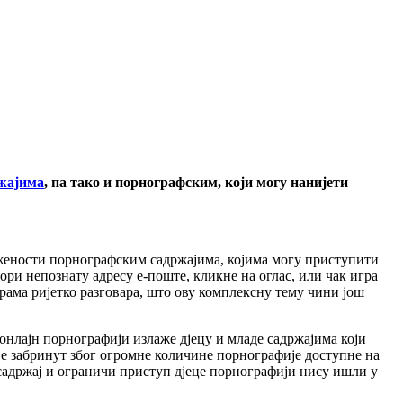
жајима
, па тако и порнографским, који могу нанијети
ожености порнографским садржајима, којима могу приступити
ори непознату адресу е-поште, кликне на оглас, или чак игра
 срама ријетко разговара, што ову комплексну тему чини још
 онлајн порнографији излаже дјецу и младе садржајима који
је забринут због огромне количине порнографије доступне на
 садржај и ограничи приступ дјеце порнографији нису ишли у