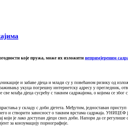
жајима
погодности које пружа, може их изложити
непримјереним садр
никације и забаве дјеца и млади су у повећаном ризику од изл
етраживању укуца погрешну интернетску адресу у прегледник, отв
е све млађа дјеца сусрећу с таквим садржајима, о којима се због
драстања у складу с доби дјетета. Међутим, једноставан приступ
 него и створити зависност о таквим врстама садржаја. УНИЦЕФ 
ј који је лако доступан дјеци свих доби. Напори да се регулише
јент за конзумацију порнографије.