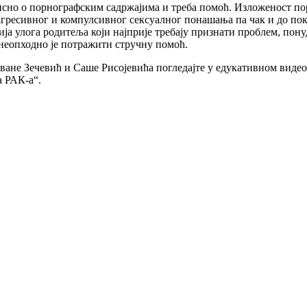
ависно о порнографским садржајима и треба помоћ. Изложеност по
агресивног и компулсивног сексуалног понашања па чак и до поку
ја улога родитеља који најприје требају признати проблем, пону
 неопходно је потражити стручну помоћ.
ване Зечевић и Саше Рисојевића погледајте у едукативном видео с
а РАК-а“.