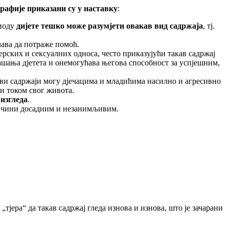
рафије приказани су у наставку
:
риоду
дијете тешко може разумјети овакав вид садржаја
, тј.
чава да потраже помоћ.
рских и сексуалних односа, често приказујући такав садржај
ашања дјетета и онемогућава његова способност за успјешним,
кви садржаји могу дјечацима и младићима насилно и агресивно
и током свог живота.
 изгледа
.
ло чини досадним и незанимљивим.
тјера“ да такав садржај гледа изнова и изнова, што је зачарани