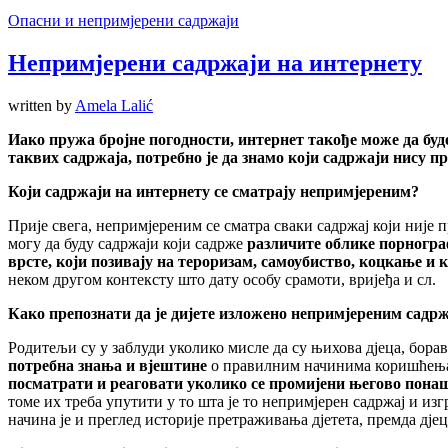
Опасни и непримјерени садржаји
Непримјерени садржаји на интернету
written by
Amela Lalić
Иако пружа бројне погодности, интернет такође може да буд
таквих садржаја, потребно је да знамо који садржаји нису п
Који садржаји на интернету се сматрају непримјереним?
Прије свега, непримјереним се сматра сваки садржај који није п
могу да буду садржаји који садрже
различите облике порногра
врсте, који позивају на тероризам, самоубиство, коцкање и 
неком другом контексту што дату особу срамоти, вријеђа и сл.
Како препознати да је дијете изложено непримјереним садрж
Родитељи су у заблуди уколико мисле да су њихова дјеца, борав
потребна знања и вјештине
о правилним начинима коришћења 
посматрати и реаговати уколико се промијени његово пона
томе их треба упутити у то шта је то непримјерен садржај и из
начина је и преглед историје претраживања дјетета, премда дјеца