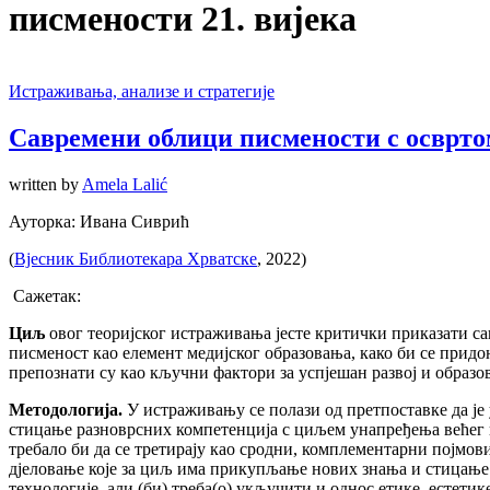
писмености 21. вијека
Истраживања, анализе и стратегије
Савремени облици писмености с осврто
written by
Amela Lalić
Ауторка: Ивана Сиврић
(
Вјесник Библиотекара Хрватске
, 2022)
Сажетак:
Циљ
овог теоријског истраживања јесте критички приказати са
писменост као елемент медијског образовања, како би се прид
препознати су као кључни фактори за успјешан развој и образо
Методологија.
У истраживању се полази од претпоставке да је
стицање разноврсних компетенција с циљем унапређења већег 
требало би да се третирају као сродни, комплементарни појмови
дјеловање које за циљ има прикупљање нових знања и стицање 
технологије, али (би) треба(о) укључити и однос етике, естети