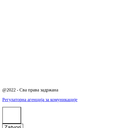
@2022 - Сва права задржана
Регулаторна агенција за комуникације
Zatvori