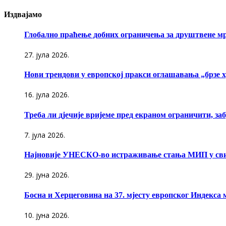
Издвајамо
Глобално праћење добних ограничења за друштвене м
27. јула 2026.
Нови трендови у европској пракси оглашавања „брзе 
16. јула 2026.
Треба ли дјечије вријеме пред екраном ограничити, за
7. јула 2026.
Најновије УНЕСКО-во истраживање стања МИП у свије
29. јуна 2026.
Босна и Херцеговина на 37. мјесту европског Индекса 
10. јуна 2026.