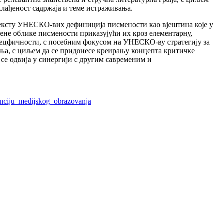
клађеност садржаја и теме истраживања.
тексту УНЕСКО-вих дефиниција писмености као вјештина које у
мене облике писмености приказујући их кроз елементарну,
пецфичности, с посебним фокусом на УНЕСКО-ву стратегију за
ања, с циљем да се придонесе креирању концепта критичке
 се одвија у синергији с другим савременим и
enciju_medijskog_obrazovanja