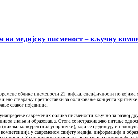
м на медијску писменост – кључну компе
времене облике писмености 21. вијека, спецфичности по којима с
онијело стварању претпоставки за обликовање концепта критичке
вање сваког појединца.
 унапређење савремених облика писмености кључно за развој дру
нивоа знања и образовања. Стога се истраживачко питање однос
 (никако конкурентни/супарнички), који се сједињују и надопуњу
компетенција у савременом свијету медија, информација и образ
ке и емоције. За припрему и теоријску анализу у раду коришћена 