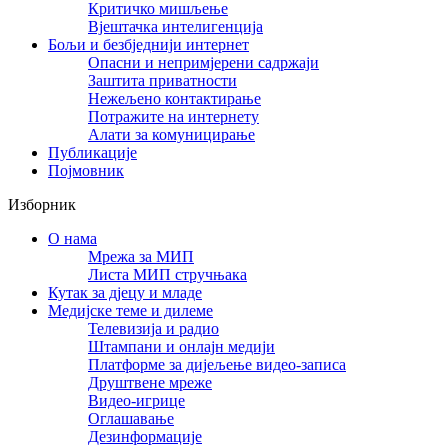
Критичко мишљење
Вјештачка интелигенција
Бољи и безбједнији интернет
Опасни и непримјерени садржаји
Заштита приватности
Нежељено контактирање
Потражите на интернету
Алати за комуницирање
Публикације
Појмовник
Изборник
О нама
Мрежа за МИП
Листа МИП стручњака
Кутак за дјецу и младе
Медијске теме и дилеме
Телевизија и радио
Штампани и онлајн медији
Платформе за дијељење видео-записа
Друштвене мреже
Видео-игрице
Оглашавање
Дезинформације