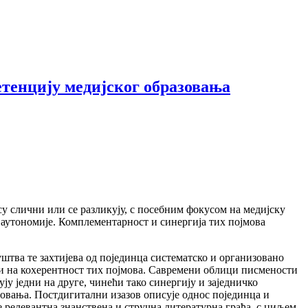
тенцију медијског образовања
у слични или се разликују, с посебним фокусом на медијску
 аутономије. Комплементарност и синергија тих појмова
штва те захтијева од појединца систематско и организовано
и на кохерентност тих појмова. Савремени облици писмености
ју једни на друге, чинећи тако синергију и заједничко
овања. Постдигитални изазов описује однос појединца и
је релевантна знанствена и стручна литературна грађа, с циљем