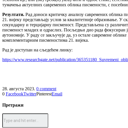
тумачења актуелних савремених облика писмености, с посебним
Резултати.
Рад доноси критичку анализу савремених облика п
21. вијеку представљају услов за квалитетније образовање. У 
секундарну и терцијарну писменост. Представљена су различи
писменост младих и одраслих. Посљедњи дио рада фокусиран је
аутономије. У раду се закључује да, уз остале савремене облик
комплементарним писменостима 21. вијека.
Рад је доступан на сљедећем линку:
https://www.researchgate.net/publication/365351180_Suvremeni_ob
28. августа 2023.
0 comment
0
Facebook
Twitter
Pinterest
Email
Претражи