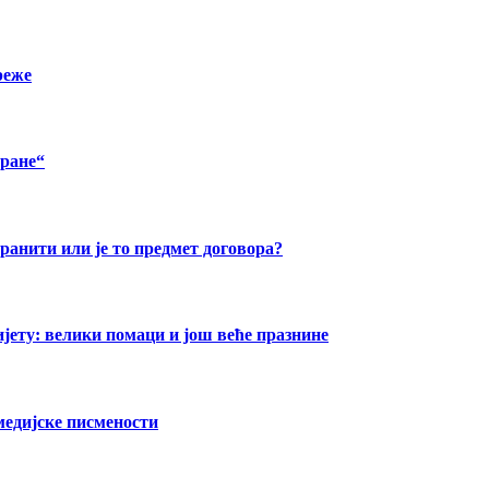
реже
хране“
бранити или је то предмет договора?
ту: велики помаци и још веће празнине
медијске писмености