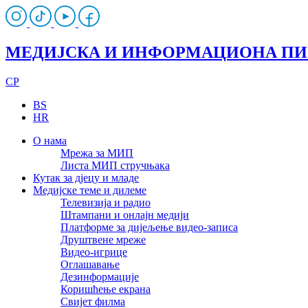
МЕДИЈСКА И ИНФОРМАЦИОНА П
CP
BS
HR
О нама
Мрежа за МИП
Листа МИП стручњака
Кутак за дјецу и младе
Медијске теме и дилеме
Телевизија и радио
Штампани и онлајн медији
Платформе за дијељење видео-записа
Друштвене мреже
Видео-игрице
Оглашавање
Дезинформације
Коришћење екрана
Свијет филма