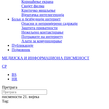
Коришћење екрана
Свијет филма
Критичко мишљење
Вјештачка интелигенција
Бољи и безбједнији интернет
Опасни и непримјерени садржаји
Заштита приватности
Нежељено контактирање
Потражите на интернету
Алати за комуницирање
Публикације
Појмовник
МЕДИЈСКА И ИНФОРМАЦИОНА ПИСМЕНОСТ
CP
BS
HR
Претрага
писмености 21. вијека
Tag: