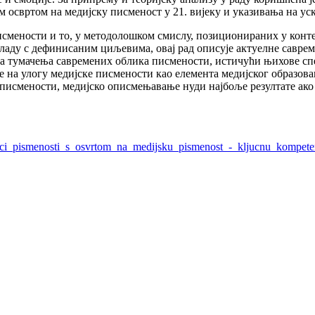
 освртом на медијску писменост у 21. вијеку и указивања на ус
исмености и то, у методолошком смислу, позиционираних у кон
складу с дефинисаним циљевима, овај рад описује актуелне савре
та тумачења савремених облика писмености, истичући њихове с
 на улогу медијске писмености као елемента медијског образов
е писмености, медијско описмењавање нуди најбоље резултате ако
lici_pismenosti_s_osvrtom_na_medijsku_pismenost_-_kljucnu_kompet