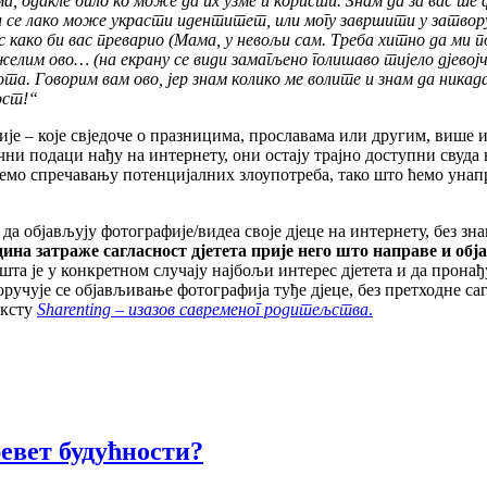
ма
,
одакле
било
ко
може
да
их
узме
и
користи
.
Знам
да
за
вас
те
и
се
лако
може
украсти
идентитет
,
или
могу
завршити
у
затвор
с
како
би
вас
преварио
(
Мама
,
у
невољи
сам
.
Треба
хитно
да
ми
п
желим
ово
… (
на
екрану
се
види
замагљено
голишаво
тијело
дјевој
ота
.
Говорим
вам
ово
,
јер
знам
колико
ме
волите
и
знам
да
никад
ост
!
“
ије – које свједоче о празницима, прославама или другим, више
ни подаци нађу на интернету, они остају трајно доступни свуда 
емо спречавању потенцијалних злоупотреба, тако што ћемо унап
 објављују фотографије/видеа своје дјеце на интернету, без зна
дина затраже сагласност дјетета прије него што направе и об
 шта је у конкретном случају најбољи интерес дјетета и да прона
епоручује се објављивање фотографија туђе дјеце, без претходне
ексту
Sharenting – изазов савременог родитељства
.
евет будућности?