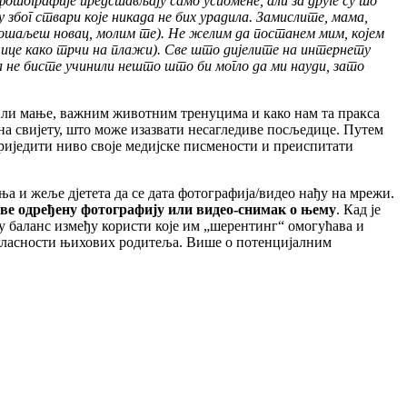
фотографије
представљају
само
успомене
,
али
за
друге
су
то
у
због
ствари
које
никада
не
бих
урадила
.
Замислите
,
мама
,
ошаљеш
новац
,
молим
те
).
Не
желим
да
постанем
мим
,
којем
чице
како
трчи
на
плажи
).
Све
што
дијелите
на
интернету
а
не
бисте
учинили
нешто
што
би
могло
да
ми
науди
,
зато
 или мање, важним животним тренуцима и како нам та пракса
на свијету, што може изазвати несагледиве посљедице. Путем
риједити ниво своје медијске писмености и преиспитати
ња и жеље дјетета да се дата фотографија/видео нађу на мрежи.
јаве одређену фотографију или видео-снимак о њему
. Кад је
ђу баланс између користи које им „шерентинг“ омогућава и
 сагласности њихових родитеља. Више о потенцијалним