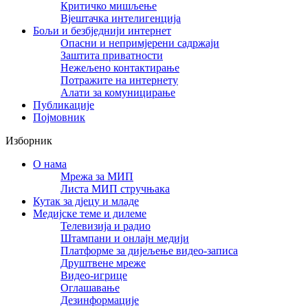
Критичко мишљење
Вјештачка интелигенција
Бољи и безбједнији интернет
Опасни и непримјерени садржаји
Заштита приватности
Нежељено контактирање
Потражите на интернету
Алати за комуницирање
Публикације
Појмовник
Изборник
О нама
Мрежа за МИП
Листа МИП стручњака
Кутак за дјецу и младе
Медијске теме и дилеме
Телевизија и радио
Штампани и онлајн медији
Платформе за дијељење видео-записа
Друштвене мреже
Видео-игрице
Оглашавање
Дезинформације