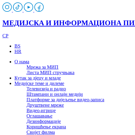
МЕДИЈСКА И ИНФОРМАЦИОНА П
CP
BS
HR
О нама
Мрежа за МИП
Листа МИП стручњака
Кутак за дјецу и младе
Медијске теме и дилеме
Телевизија и радио
Штампани и онлајн медији
Платформе за дијељење видео-записа
Друштвене мреже
Видео-игрице
Оглашавање
Дезинформације
Коришћење екрана
Свијет филма