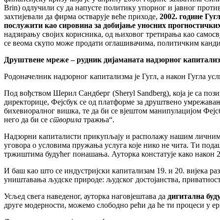
Brin) одлучили су да напусте политику упорног и јавног проти
захтијевали да фирма остварује веће приходе,
2002. године Гуг
послужити као сировина за добијање уносних прогностичких
надзирању својих корисника, од њиховог третирања као самосв
се веома скупо може продати оглашивачима, политичким канди
Друштвене мреже – рудник дијаманата надзорног капитали
Родоначелник надзорног капитализма је Гугл, а након Гугла усл
Под вођством Шерил Сандберг (Sheryl Sandberg), која је са по
директорице, Фејсбук се од платформе за друштвено умрежавањ
бихевиоралног вишка, те да би се вјештом манипулацијом Фејс
него да би се
створила
тражња“.
Надзорни капиталисти прикупљају и располажу нашим личним п
уговора о условима пружања услуга које нико не чита. Ти подац
тржиштима будућег понашања. Ауторка констатује како након 20
И баш као што се индустријски капитализам 19. и 20. вијека ра
уништавања људске природе: људског достојанства, приватност
Усљед свега наведеног, ауторка наговјештава да
дигитална буду
друге модерности, можемо слободно рећи да ће ти процеси у ери