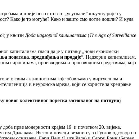
требама и прије него што сте „угуглали“ кључну ријеч у
ост? Како је то могуће? Како и зашто смо дотле дошли? И куда
ool) у књизи
Доба надзорног капитализма
(
The Age of Surveillance
рног капитализма гласи да је у питању „нови економски
ања података, предвиђања и продаје
“. Надзорни капитализам,
чним сировинама, производима и производним средствима, која
рагови о свим активностима које обављамо у виртуелном и
телигенција и неуронска мрежа, који се користе за креирање
у новог колективног поретка заснованог на потпуној
доба прве модерности крајем 19. и почетком 20. вијека,
ричким Државама. Његови почеци везани су за Гуглов одговор на
углови оснивачи, Лари Пејџ (Larry Page) и Сергеј Брин (Sergey