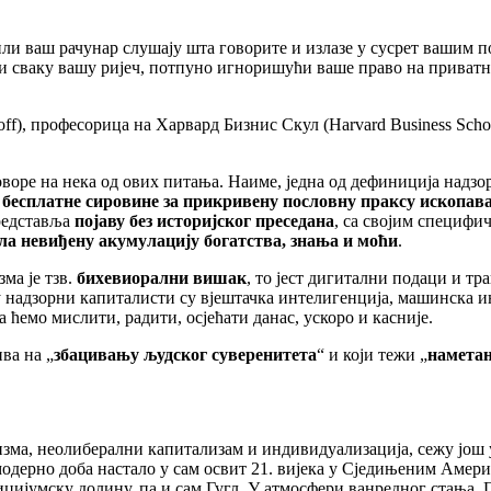
ли ваш рачунар слушају шта говорите и излазе у сусрет вашим по
 и сваку вашу ријеч, потпуно игноришући ваше право на приватн
ff), професорица на Харвард Бизнис Скул (Harvard Business Sch
воре на нека од ових питања. Наиме, једна од дефиниција надзо
 бесплатне сировине за прикривену пословну праксу ископав
редставља
појаву без историјског преседана
, са својим специфи
ла невиђену акумулацију богатства, знања и моћи
.
ма је тзв.
бихевиорални вишак
, то јест дигитални подаци и т
у надзорни капиталисти су вјештачка интелигенција, машинска ин
ћемо мислити, радити, осјећати данас, ускоро и касније.
ва на „
збацивању људског суверенитета
“ и који тежи „
наметањ
зма, неолиберални капитализам и индивидуализација, сежу још у 
 модерно доба настало у сам освит 21. вијека у Сједињеним Аме
ицијумску долину, па и сам Гугл. У атмосфери ванредног стања, Г