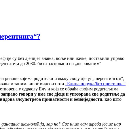
шерентинга“?
афије су без дјечијег знања, воље или жеље, поставили управо
 идентитета до 2030. бити засновано на „шерованим“
 на ризике којима родитељи излажу своју дјецу „шерентингом“,
товањем занимљивог видео-спота
„Елина порука/Без пристанка“
ретворена у одраслу Елу и која се обраћа својим родитељима,
 заправо говори у име све дјеце и упозорава све родитеље да
 видова злоупотреба приватности и безбиједности, као што
е
данашња
технологија
,
зар
не
?
Све
што
вам
треба
јесте
пар