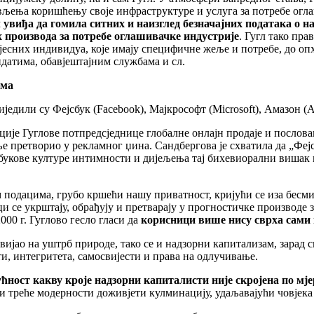
вљења коришћењу своје инфраструктуре и услуга за потребе огла
л увиђа да гомила ситних и наизглед безначајних података о
 производа за потребе оглашивачке индустрије
. Гугл тако пра
јесних индивидуа, које имају специфичне жеље и потребе, до оп
датима, обавјештајним службама и сл.
зма
иједили су Фејсбук (Facebook), Мајкрософт (Microsoft), Амазон (
зиције Гуглове потпредсједнице глобалне онлајн продаје и послов
е претворио у рекламног џина. Сандбергова је схватила да „Фе
букове културе интимности и дијељења тај бихевиорални вишак м
одацима, грубо кршећи нашу приватност, кријући се иза бесмис
и се укрштају, обрађују и претварају у прогностичке производе з
00 г. Гуглово гесло гласи да
корисници више нису сврха сами п
звијао на уштрб природе, тако се и надзорни капитализам, зарад
и, интегритета, самосвијести и права на одлучивање.
ћност какву кроје надзорни капиталисти није скројена по мје
 треће модерности доживјети кулминацију, удаљавајући човјека н