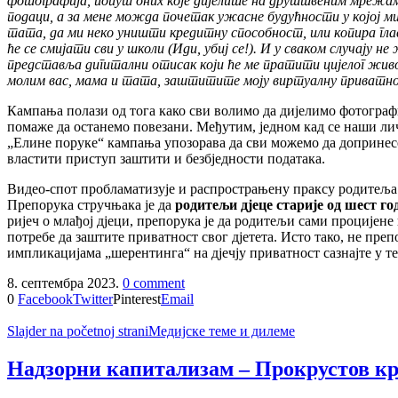
фотографија
,
попут
оних
које
дијелите
на
друштвеним
мрежа
подаци
,
а
за
мене
можда
почетак
ужасне
будућности
у
којој
м
тата
,
да
ми
неко
уништи
кредитну
способност
,
или
копира
гла
ће
се
смијати
сви
у
школи
(
Иди
,
убиј
се
!).
И
у
сваком
случају
не
представља
дигитални
отисак
који
ће
ме
пратити
цијелог
жив
молим
вас
,
мама
и
тата
,
заштитите
моју
виртуалну
приватн
Кампања полази од тога како сви волимо да дијелимо фотограф
помаже да останемо повезани. Међутим, једном кад се наши лич
„Елине поруке“ кампања упозорава да сви можемо да допринес
властити приступ заштити и безбједности података.
Видео-спот пробламатизује и распрострањену праксу родитеља да
Препорука стручњака је да
родитељи дјеце старије од шест го
ријеч о млађој дјеци, препорука је да родитељи сами процијене
потребе да заштите приватност свог дјетета. Исто тако, не пр
импликацијама „шерентинга“ на дјечју приватност сазнајте у т
8. септембра 2023.
0 comment
0
Facebook
Twitter
Pinterest
Email
Slajder na početnoj strani
Медијске теме и дилеме
Надзорни капитализам – Прокрустов кр