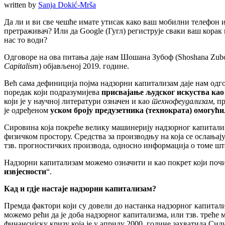
written by
Sanja Dokić-Mrša
Да ли и ви све чешће имате утисак како ваш мобилни телефон и
претраживач? Или да Google (Гугл) региструје сваки ваш корак
нас то води?
Одговоре на ова питања даје нам Шошана Зубоф (Shoshana Zubo
Capitalism
) објављеној 2019. године.
Већ сама дефиниција појма надзорни капитализам даје нам одго
поредак који подразумијева
присвајање људског искуства као
који је у научној литератури означен и као
технофеудализам
, п
је одређеном
уском броју предузетника (технократа) омогући
Сировина која покреће велику машинерију надзорног капитализ
физичком простору. Средства за производњу на која се ослањај
тзв. прогностичких производа, односно информација о томе шта 
Надзорни капитализам можемо означити и као покрет који почи
извјесности
“.
Кад и гдје настаје надзорни капитализам?
Премда фактори који су довели до настанка надзорног капитали
можемо рећи да је доба надзорног капитализма, или тзв. треће
финансијску кризу која је у априлу 2000. године захватила Сил