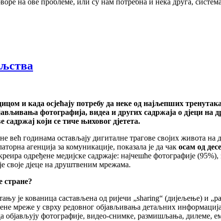
оре на ове проблеме, или су нам потребна и нека друга, систем
ељства
родицом и када осјећају потребу да неке од најљепших тренут
објављивања фотографија, видеа и других садржаја о дјеци на
е садржај који се тиче њиховог дјетета.
ине већ годинама остављају дигиталне трагове својих живота н
латорна агенција за комуникације, показала је да чак
осам од де
ира одређене медијске садржаје: најчешће фотографије (95%), зн
је своје дјеце на друштвеним мрежама.
не стране?
ању је кованица састављена од ријечи „sharing“ (дијељење) и „par
ене мреже у сврху редовног објављивања детаљних информација о 
 објављују фотографије, видео-снимке, размишљања, дилеме, емо