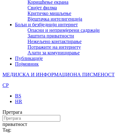
Коришћење екрана
Свијет филма
Критичко мишљење
Вјештачка интелигенција
Бољи и безбједнији интернет
Опасни и непримјерени садржаји
Заштита приватности
Нежељено контактирање
Потражите на интернету
Алати за комуницирање
Публикације
Појмовник
МЕДИЈСКА И ИНФОРМАЦИОНА ПИСМЕНОСТ
CP
BS
HR
Претрага
приватност
Tag: