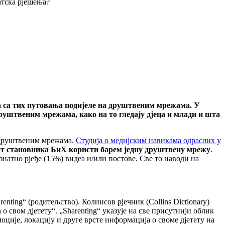
атска рјешења?
ака са тих путовања подијеле на друштвеним мрежама. У
 друштвеним мрежама, како на то гледају дјеца и млади и шта
а друштвеним мрежама.
Студија о медијским навикама одраслих у
сет становника БиХ користи барем једну друштвену мрежу
.
атно рјеђе (15%) видеа и/или постове. Све то наводи на
enting“ (родитељство). Колинсов рјечник (Collins Dictionary)
свом дјетету“. „Sharenting“ указује на све присутнији облик
ције, локацију и друге врсте информација о своме дјетету на