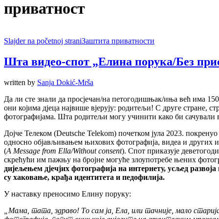
приватност
Slajder na početnoj strani
Заштита приватности
Шта видео-спот „Елина порука/Без при
written by
Sanja Dokić-Mrša
Да ли сте знали да просјечан/на петогодишњак/иња већ има 150
они којима дјеца највише вјерују: родитељи! С друге стране, с
фотографијама. Шта родитељи могу учинити како би сачували в
Дојче Телеком (Deutsche Telekom) почетком јула 2023. покренуо
односно објављивањем њихових фотографија, видеа и других 
(
A Message from Ella/Without consent
). Спот приказује деветогод
скрећући им пажњу на бројне могуће злоупотребе њених фотогр
дијељењем дјечјих фотографија на интернету, усљед развоја
су хаковање, крађа идентитета и педофилија.
У наставку преносимо Елину поруку:
„
Мама
,
тата
,
здраво
!
То
сам
ја
,
Ела
,
или
тачније
,
мало
стариј