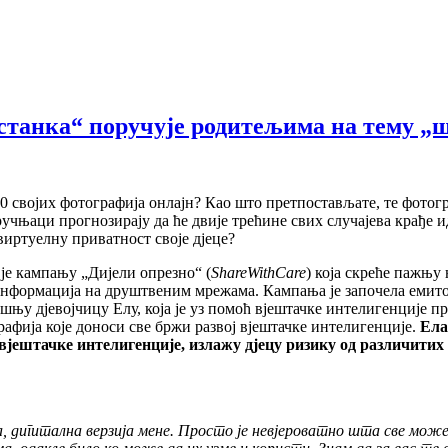
станка“ поручује родитељима на тему „
0 својих фотографија онлајн? Као што претпостављате, те фотогр
тручњаци прогнозирају да ће двије трећине свих случајева крађе
иртуелну приватност своје дјеце?
 је кампању „Дијели опрезно“ (
ShareWithCare
) која скреће пажњу
информација на друштвеним мрежама. Кампања је започела еми
ишњу дјевојчицу Елу, која је уз помоћ вјештачке интелигенције п
афија које доноси све бржи развој вјештачке интелигенције.
Ела
 вјештачке интелигенције, излажу дјецу ризику од различитих
а
,
дигитална
верзија
мене
.
Просто
је
невјероватно
шта
све
мож