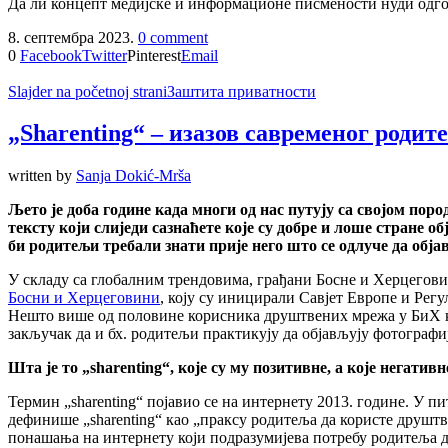
Да ли концепт медијске и информационе писмености нуди одгов
8. септембра 2023.
0 comment
0
Facebook
Twitter
Pinterest
Email
Slajder na početnoj strani
Заштита приватности
„Sharenting“ – изазов савременог родит
written by
Sanja Dokić-Mrša
Љето је доба године када многи од нас путују са својом по
тексту који слиједи сазнаћете које су добре и лоше стране 
би родитељи требали знати прије него што се одлуче да објав
У складу са глобалним трендовима, грађани Босне и Херцегов
Босни и Херцеговини
, коју су иницирали Савјет Европе и Регу
Нешто више од половине корисника друштвених мрежа у БиХ кре
закључак да и бх. родитељи практикују да објављују фотографи
Шта је то „sharenting“, које су му позитивне, а које негатив
Термин „sharenting“ појавио се на интернету 2013. године. У пит
дефинише „sharenting“ као „праксу родитеља да користе друштв
понашања на интернету који подразумијева потребу родитеља да