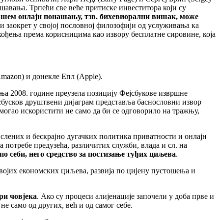
шавања. Трпећи све веће притиске инвеститора који су
 нашем онлајн понашању, тзв. бихевиорални вишак, може
ви заокрет у својој пословној филозофији од услуживања ка
хођења према корисницима као извору бесплатне сировине, која
Amazon) и донекле Епл (Apple).
ања 2008. године преузела позицију Фејсбукове извршне
јсбусков друштвени дијаграм представља баснословни извор
огао искористити не само да би се одговорило на тражњу,
лених и бескрајно дугачких политика приватности и онлајн
а потребе предузећа, различитих служби, влада и сл. на
о себи, него средство за постизање туђих циљева
.
 својих економских циљева, развија по цијену пустошења и
ри човјека
. Ако су процеси алијенације започели у доба прве и
е само од других, већ и од самог себе.