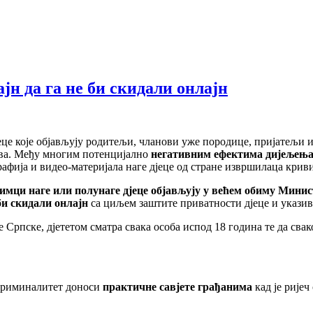
н да га не би скидали онлајн
 које објављују родитељи, чланови уже породице, пријатељи и д
ва. Међу многим потенцијално
негативним ефектима дијељења 
рафија и видео-материјала наге дјеце од стране извршилаца крив
нимци наге или полунаге дјеце објављују у већем обиму
Минис
би скидали онлајн
са циљем заштите приватности дјеце и указив
пске, дјететом сматра свака особа испод 18 година те да свак
криминалитет доноси
практичне савјете грађанима
кад је рије