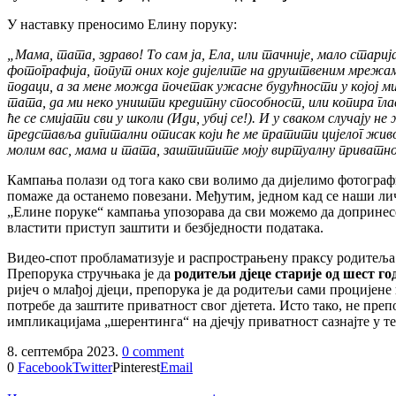
У наставку преносимо Елину поруку:
„
Мама
,
тата
,
здраво
!
То
сам
ја
,
Ела
,
или
тачније
,
мало
стариј
фотографија
,
попут
оних
које
дијелите
на
друштвеним
мрежа
подаци
,
а
за
мене
можда
почетак
ужасне
будућности
у
којој
м
тата
,
да
ми
неко
уништи
кредитну
способност
,
или
копира
гла
ће
се
смијати
сви
у
школи
(
Иди
,
убиј
се
!).
И
у
сваком
случају
не
представља
дигитални
отисак
који
ће
ме
пратити
цијелог
жив
молим
вас
,
мама
и
тата
,
заштитите
моју
виртуалну
приватн
Кампања полази од тога како сви волимо да дијелимо фотограф
помаже да останемо повезани. Међутим, једном кад се наши лич
„Елине поруке“ кампања упозорава да сви можемо да допринес
властити приступ заштити и безбједности података.
Видео-спот пробламатизује и распрострањену праксу родитеља да
Препорука стручњака је да
родитељи дјеце старије од шест го
ријеч о млађој дјеци, препорука је да родитељи сами процијене
потребе да заштите приватност свог дјетета. Исто тако, не пр
импликацијама „шерентинга“ на дјечју приватност сазнајте у т
8. септембра 2023.
0 comment
0
Facebook
Twitter
Pinterest
Email