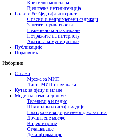
Критичко мишљење
Вјештачка интелигенција
Бољи и безбједнији интернет
Опасни и непримјерени садржаји
Заштита приватности
Нежељено контактирање
Потражите на интернету
Алати за комуницирање
Публикације
Појмовник
Изборник
О нама
Мрежа за МИП
Листа МИП стручњака
Кутак за дјецу и младе
Медијске теме и дилеме
Телевизија и радио
Штампани и онлајн медији
Платформе за дијељење видео-записа
Друштвене мреже
Видео-игрице
Оглашавање
Дезинформације