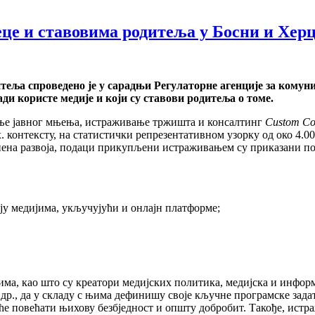
це и ставовима родитеља у Босни и Хер
итеља
спроведено је у сарадњи Регулаторне агенције за комун
ди користе медије и који су ставови родитеља о томе
.
ање јавног мњења, истраживање тржишта и консалтинг
Custom Co
контексту, на статистички репрезентативном узорку од око 4.000
пена развоја, подаци прикупљени истраживањем су приказани по сљ
ају медијима, укључујући и онлајн платформе;
има, као што су креатори медијских политика, медијска и инфор
 др., да у складу с њима дефинишу своје кључне програмске задат
 ће повећати њихову безбједност и општу добробит. Такође, истр