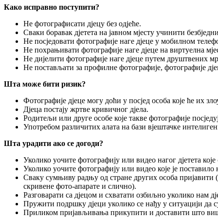
Како исправно поступити?
Не фотографисати дјецу без одјеће.
Сваки боравак дјетета на јавном мјесту учинити безбједн
Не посједовати фотографије наге дјеце у мобилном телефо
Не похрањивати фотографије наге дјеце на виртуелна мјес
Не дијелити фотографије наге дјеце путем друштвених мр
Не постављати за профилне фотографије, фотографије дјец
Шта може бити ризик?
Фотографије дјеце могу доћи у посјед особа које ће их з
Дјеца постају жртве кривичног дјела.
Родитељи или друге особе које такве фотографије посједу
Употребом различитих алата на бази вјештачке интелигенц
Шта урадити ако се догоди?
Уколико уочите фотографију или видео нагог дјетета које
Уколико уочите фотографију или видео које је поставило
Сваку сумњиву радњу од стране других особа пријавити (
скривене фото-апарате и слично).
Разговарати са дјецом и схватати озбиљно уколико нам д
Пружити подршку дјеци уколико се нађу у ситуацији да 
Приликом пријављивања прикупити и доставити што више