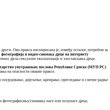
руги. Ова пракса инспирисана је, између осталог, потребом за
фотографија и видео-снимака дјеце на интернету
ичних дјела сексуалне екплоатације и злостављања дјеце.
тарство унутрашњих послова Републике Српске (МУП РС)
ања на опасности овакве праксе.
о посједовање, дијељење, креирање, прегледање и сличне радње
ч о фотографисању/снимању наге или полунаге дјеце,