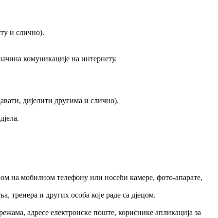
ту и слично).
начина комуникације на интернету.
авати, дијелити другима и слично).
дјела.
ром на мобилном телефону или носећи камере, фото-апарате,
 тренера и других особа које раде са дјецом.
жама, адресе електронске поште, кориснике апликација за