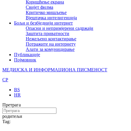
Коришћење екрана
Свијет филма
Критичко мишљење
Вјештачка интелигенција
Бољи и безбједнији интернет
Опасни и непримјерени садржаји
Заштита приватности
Нежељено контактирање
Потражите на интернету
Алати за комуницирање
Публикације
Појмовник
МЕДИЈСКА И ИНФОРМАЦИОНА ПИСМЕНОСТ
CP
BS
HR
Претрага
родитељи
Tag: