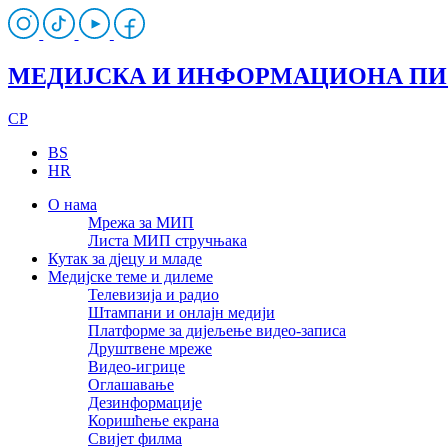
МЕДИЈСКА И ИНФОРМАЦИОНА П
CP
BS
HR
О нама
Мрежа за МИП
Листа МИП стручњака
Кутак за дјецу и младе
Медијске теме и дилеме
Телевизија и радио
Штампани и онлајн медији
Платформе за дијељење видео-записа
Друштвене мреже
Видео-игрице
Оглашавање
Дезинформације
Коришћење екрана
Свијет филма