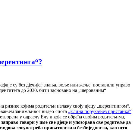
шерентинга“?
афије су без дјечијег знања, воље или жеље, поставили управо
 идентитета до 2030. бити засновано на „шерованим“
 на ризике којима родитељи излажу своју дјецу „шерентингом“,
товањем занимљивог видео-спота
„Елина порука/Без пристанка“
ретворена у одраслу Елу и која се обраћа својим родитељима,
 заправо говори у име све дјеце и упозорава све родитеље да
 видова злоупотреба приватности и безбиједности, као што