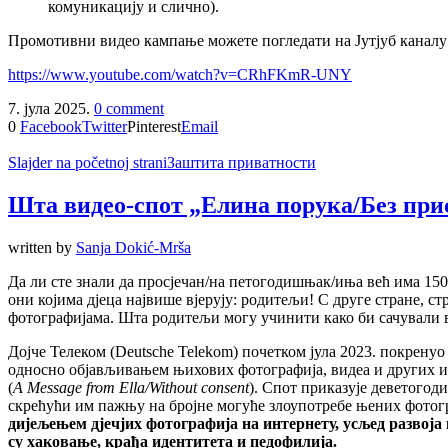
комуникацију и слично).
Промотивни видео кампање можете погледати на Јутјуб канал
https://www.youtube.com/watch?v=CRhFKmR-UNY
7. јула 2025.
0 comment
0
Facebook
Twitter
Pinterest
Email
Slajder na početnoj strani
Заштита приватности
Шта видео-спот „Елина порука/Без при
written by
Sanja Dokić-Mrša
Да ли сте знали да просјечан/на петогодишњак/иња већ има 150
они којима дјеца највише вјерују: родитељи! С друге стране, с
фотографијама. Шта родитељи могу учинити како би сачували в
Дојче Телеком (Deutsche Telekom) почетком јула 2023. покренуо
односно објављивањем њихових фотографија, видеа и других 
(
A Message from Ella/Without consent
). Спот приказује деветогод
скрећући им пажњу на бројне могуће злоупотребе њених фотогр
дијељењем дјечјих фотографија на интернету, усљед развоја
су хаковање, крађа идентитета и педофилија.