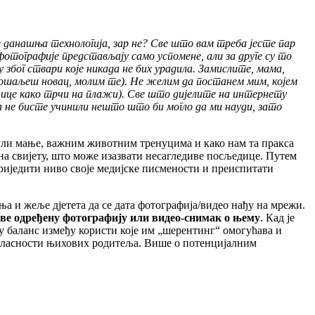
е
данашња
технологија
,
зар
не
?
Све
што
вам
треба
јесте
пар
фотографије
представљају
само
успомене
,
али
за
друге
су
то
у
због
ствари
које
никада
не
бих
урадила
.
Замислите
,
мама
,
ошаљеш
новац
,
молим
те
).
Не
желим
да
постанем
мим
,
којем
чице
како
трчи
на
плажи
).
Све
што
дијелите
на
интернету
а
не
бисте
учинили
нешто
што
би
могло
да
ми
науди
,
зато
 или мање, важним животним тренуцима и како нам та пракса
на свијету, што може изазвати несагледиве посљедице. Путем
риједити ниво своје медијске писмености и преиспитати
ња и жеље дјетета да се дата фотографија/видео нађу на мрежи.
јаве одређену фотографију или видео-снимак о њему
. Кад је
ђу баланс између користи које им „шерентинг“ омогућава и
 сагласности њихових родитеља. Више о потенцијалним