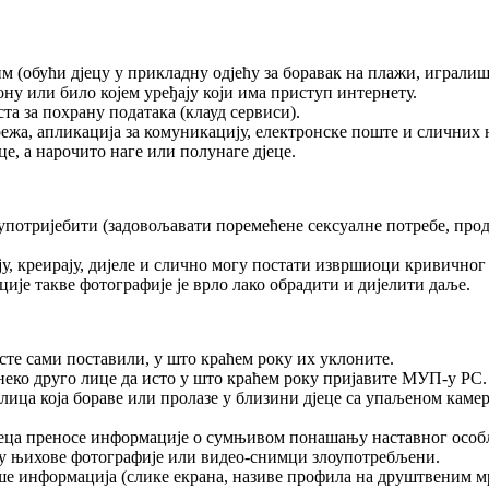
им (обући дјецу у прикладну одјећу за боравак на плажи, игралиш
ну или било којем уређају који има приступ интернету.
та за похрану података (клауд сервиси).
ежа, апликација за комуникацију, електронске поште и сличних 
е, а нарочито наге или полунаге дјеце.
лоупотријебити (задовољавати поремећене сексуалне потребе, прод
ју, креирају, дијеле и слично могу постати извршиоци кривичног 
ије такве фотографије је врло лако обрадити и дијелити даље.
 сте сами поставили, у што краћем року их уклоните.
 неко друго лице да исто у што краћем року пријавите МУП-у РС.
лица која бораве или пролазе у близини дјеце са упаљеном каме
јеца преносе информације о сумњивом понашању наставног особља,
су њихове фотографије или видео-снимци злоупотребљени.
 информација (слике екрана, називе профила на друштвеним мре