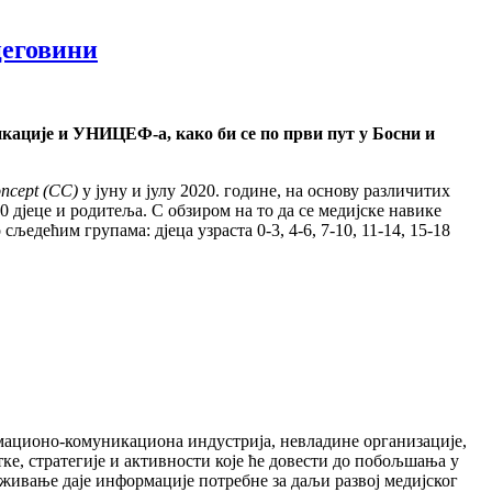
цеговини
икације и УНИЦЕФ-а, како би се по први пут у Босни и
ncept (CC)
у јуну и јулу 2020. године, на основу различитих
 дјеце и родитеља. С обзиром на то да се медијске навике
едећим групама: дјеца узраста 0-3, 4-6, 7-10, 11-14, 15-18
мационо-комуникациона индустрија, невладине организације,
ке, стратегије и активности које ће довести до побољшања у
аживање даје информације потребне за даљи развој медијског