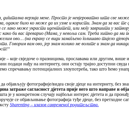
а
,
дигитална
верзија
мене
.
Просто
је
невјероватно
шта
све
мож
ма
,
одакле
било
ко
може
да
их
узме
и
користи
.
Знам
да
за
вас
те
и
се
лако
може
украсти
идентитет
,
или
могу
завршити
у
затвор
с
како
би
вас
преварио
(
Мама
,
у
невољи
сам
.
Треба
хитно
да
ми
п
желим
ово
… (
на
екрану
се
види
замагљено
голишаво
тијело
дјевој
ота
.
Говорим
вам
ово
,
јер
знам
колико
ме
волите
и
знам
да
никад
ост
!
“
ије – које свједоче о празницима, прославама или другим, више
ни подаци нађу на интернету, они остају трајно доступни свуда 
емо спречавању потенцијалних злоупотреба, тако што ћемо унап
 објављују фотографије/видеа своје дјеце на интернету, без зна
дина затраже сагласност дјетета прије него што направе и об
 шта је у конкретном случају најбољи интерес дјетета и да прона
епоручује се објављивање фотографија туђе дјеце, без претходне
ексту
Sharenting – изазов савременог родитељства
.