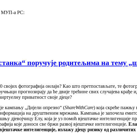
у МУП-а РС:
станка“ поручује родитељима на тему „
0 својих фотографија онлајн? Као што претпостављате, те фотогр
тручњаци прогнозирају да ће двије трећине свих случајева крађе
иртуелну приватност своје дјеце?
 је кампању „Дијели опрезно“ (
ShareWithCare
) која скреће пажњу
информација на друштвеним мрежама. Кампања је започела еми
ишњу дјевојчицу Елу, која је уз помоћ вјештачке интелигенције п
афија које доноси све бржи развој вјештачке интелигенције.
Ела
 вјештачке интелигенције, излажу дјецу ризику од различитих