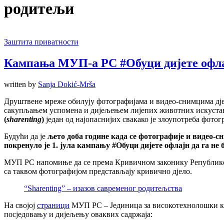
родитељи
Заштита приватности
Кампања МУП-а РС #Обуци дијете офлај
written by
Sanja Dokić-Mrša
Друштвене мреже обилују фотографијама и видео-снимцима дјеце
сакупљањем успомена и дијељењем лијепих животних искуста
(
sharenting
)
један од најопаснијих свакако је злоупотреба фотог
Будући да је
љето доба године када се фотографије и видео-с
покренуло је 1. јула кампању #Обуци дијете офлајн да га не 
МУП РС напомиње да се према Кривичном законику Републике Ср
са таквом фотографијом представљају кривично дјело.
“Sharenting” – изазов савременог родитељства
На својој
страници
МУП РС – Јединица за високотехнолошки 
посједовању и дијељењу оваквих садржаја: