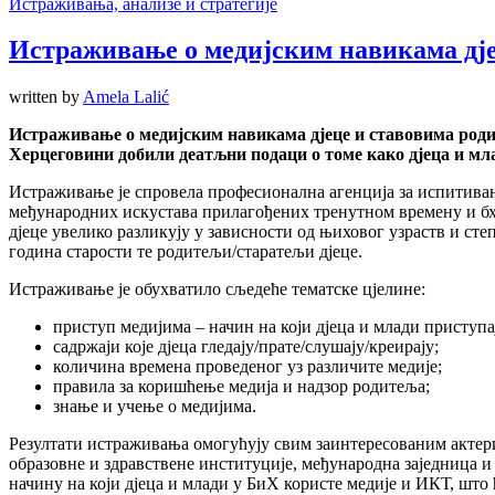
Истраживања, анализе и стратегије
Истраживање о медијским навикама дје
written by
Amela Lalić
Истраживање о медијским навикама дјеце и ставовима род
Херцеговини добили деатљни подаци о томе како дјеца и мла
Истраживање је спровела професионална агенција за испитив
међународних искустава прилагођених тренутном времену и бх. 
дјеце увелико разликују у зависности од њиховог узраств и сте
година старости те родитељи/старатељи дјеце.
Истраживање је обухватило сљедеће тематске цјелине:
приступ медијима – начин на који дјеца и млади приступ
садржаји које дјеца гледају/прате/слушају/креирају;
количина времена проведеног уз различите медије;
правила за коришћење медија и надзор родитеља;
знање и учење о медијима.
Резултати истраживања омогућују свим заинтересованим актер
образовне и здравствене институције, међународна заједница и
начину на који дјеца и млади у БиХ користе медије и ИКТ, што