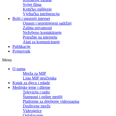
Svijet filma
Kritičko mišljenje
Vještačka inteligencija
Bolji i sigurniji internet
Opasni i neprimjereni sadržaji
Zaštita privatnosti
Neželjeno kontaktiranje
Potražite na internetu
Alati za komuniciranje
Publikacije
Pojmovnik
Menu
O nama
Mreža za MIP
Lista MIP stručnjaka
Kutak za djecu i mlade
Medijske teme i dileme
Televizija i radio
Štampani i online mediji
Platforme za dijeljenje videozapisa
Društvene mreže
Videoigrice
Oglašavanje