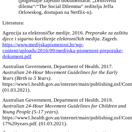
(pogledajte zajedno dokumentarac „Društvena
dilema“/“The Social Dilemma“ reditelja Jeffa
Orlowskog, dostupan na Netflix-u).
Literatura:
Agencija za elektroničke medije. 2016.
Preporuke za zaštitu
djece i sigurno korištenje elektroničkih medija
. Zagreb.
https://www.medijskapismenost.hr/wp-
content/uploads/2016/09/medijska-pismenost-preporuke-
dokument.pdf
Australian Government, Department of Health. 2017
.
Australian 24-Hour Movement Guidelines for the Early
Years (Birth to 5 Years).
https://www1.health.gov.au/internet/main/publishing.nsf
(01.03.2021).
Australian Government, Department of Health. 2019
.
Australian 24-Hour Movement Guidelines for Children and
Young People (5-17 years)
.
https://www1.health.gov.au/internet/main/publishing.
17%20years.pdf. (01.03.2021).