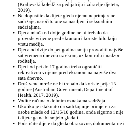
(Kraljevski koledž za pedijatriju i zdravlje djeteta,
2019).
Ne dopustite da dijete gleda njemu neprimjerene
sadržaje, naročito one sa nasiljem i seksualnim
sadržajima.
Djeca mlađa od dvije godine ne bi trebalo da
provode vrijeme pred ekranom i koriste bilo koju
vrstu medija.
Djeca od dvije do pet godina smiju provoditi najviše
sat vremena dnevno uz ekran, uz kontrolu i nadzor
roditelja.
Djeci od pet do 17 godina treba ograničiti
rekreativno vrijeme pred ekranom na najviše dva
sata dnevno.
Društvene mreže ne bi trebalo da koriste prije 13.
godine (Australian Government, Department of
Health, 2017, 2019).
Vodite računa o dobnim oznakama sadržaja.
Ukoliko je istaknuto da sadržaj nije primjeren za
osobe mlađe od 12/15/18 godina, onda sigurno i nije
i dijete ga ne bi smjelo gledati.
Podstičite dijete da gleda obrazovne, dokumentarne i