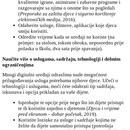
kvalitetne igrane, animirane i zabavne programe i
razgovarajte sa njima o onome što su pogledali
(
Preporuke za zaštitu djece i sigurno korištenje
elektroničkih medija
, 2016).
Odaberite usluge, filmove, aplikacije koje djeca
smiju koristiti.
Odredite vrijeme kada se uređaji ne koriste (na
primjer: za stolom, tokom obroka, neposredno prije
polaska u školu, dva sata prije spavanja).
Naučite više o uslugama, sadržaju, tehnologiji i dobnim
ograničenjima
Mnogi digitalni uređaji odraslima nude mogućnost
prilagođavanja usluga potrebama njihove djece. Učeći o
tehnologiji i uslugama, moći ćete odabrati tip sadržaja,
iskustava i opcija prikladan za vaše dijete.
Isprobajte te opcije prije nego što im dijete pristupi
te ih koristite zajedno s djetetom (
Djeca i vrijeme
pred ekranom – dobar početak
, 2019).
Koristite lozinke za usluge i sadržaje kojima ne
želite da dijete samostalno pristupa (potrošnja