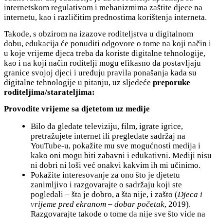
internetskom regulativom i mehanizmima zaštite djece na
internetu, kao i različitim prednostima korištenja interneta.
Takođe, s obzirom na izazove roditeljstva u digitalnom
dobu, edukacija će ponuditi odgovore o tome na koji način i
u koje vrijeme djeca treba da koriste digitalne tehnologije,
kao i na koji način roditelji mogu efikasno da postavljaju
granice svojoj djeci i uređuju pravila ponašanja kada su
digitalne tehnologije u pitanju, uz sljedeće
preporuke
roditeljima/starateljima:
Provodite vrijeme sa djetetom uz medije
Bilo da gledate televiziju, film, igrate igrice,
pretražujete internet ili pregledate sadržaj na
YouTube-u, pokažite mu sve mogućnosti medija i
kako oni mogu biti zabavni i edukativni. Mediji nisu
ni dobri ni loši već onakvi kakvim ih mi učinimo.
Pokažite interesovanje za ono što je djetetu
zanimljivo i razgovarajte o sadržaju koji ste
pogledali – šta je dobro, a šta nije, i zašto (
Djeca i
vrijeme pred ekranom – dobar početak
, 2019).
Razgovarajte takođe o tome da nije sve što vide na