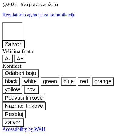
@2022 - Sva prava zadržana
Regulatorna agencija za komunikacije
Zatvori
Veličina fonta
A-
A+
Kontrast
Odaberi boju
black
white
green
blue
red
orange
yellow
navi
Podvuci linkove
Naznači linkove
Resetuj
Zatvori
Accessibility by WAH