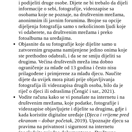
i podijeliti druge osobe. Dijete ne bi trebalo da dijeli
informacije o sebi, fotografije, videozapise sa
osobama koje ne poznaje, na društvenim mrežama,
anonimnim ili javnim forumima. Brojne su opcije
dijeljenja fotografija samo s nekolicinom ljudi koje
vi odaberete, na društvenim mrežama i preko
fotoalbuma na uređajima.
Objasnite da su fotografije koje dijelite samo u
zatvorenim grupama namijenjene jedino onima koje
ste prethodno odabrali, i da se ne smiju dijeliti sa
drugima. Većina društvenih mreža ima dobno
ograničenje za mlađe od 13 godina i često nisu
prilagođene i primjerene za mlađu djecu. Naučite
dijete da uvijek mora pitati prije objavljivanja
fotografija ili videozapisa drugih osoba, bilo da je
riječ o djeci ili odraslima (Čengić i sar., 2021).
Vodite računa kako se vi ponašate na internetu i na
društvenim mrežama, koje podatke, fotografije i
videozapise objavljujete i dijelite sa drugima, gdje i
kada koristite digitalne uređaje (
Djeca i vrijeme pred
ekranom – dobar početak
, 2019). Upoznajte djecu sa
pravima na privatnost i sigurnost na internetu