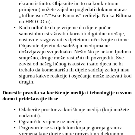
ekranu istinito. Objasnite im to na konkretnom
primjeru (možete zajedno pogledati dokumentarac
„Influenseri“/“Fake Famous“ reditelja Nicka Biltona
na HBO GO-u).
Kada odlučite da je vrijeme da dijete počne
samostalno istraživati i koristiti digitalne uređaje,
nastavite razgovarati s djetetom i učestvujte u tome.
Objasnite djetetu da sadržaj u medijima ne
doživljavaju svi jednako. Nešto što je nekim ljudima
smiješno, druge može rastužiti ili povrijediti. Sve
zavisi od našeg ličnog iskustva i zato djeca ne bi
trebalo da komentarišu ili dijele sadržaj za koji nisu
sigurna kakve reakcije i osjećanja može izazvati kod
drugih.
Donesite pravila za korištenje medija i tehnologije u svom
domu i pridržavajte ih se
Odaberite prostor za korištenje medija (koji možete
nadzirati).
Ograničite vrijeme uz medije.
Dogovorite se sa djetetom koja je gornja granica
vremena koje dijete smije provesti pred ekranom