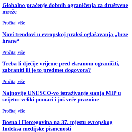
Globalno praćenje dobnih ograničenja za društvene
mreže
Pročitaj više
Novi trendovi u evropskoj praksi oglašavanja „brze
hrane“
Pročitaj više
Treba li dječije vrijeme pred ekranom ograničiti,
zabraniti ili je to predmet dogovora?
Pročitaj više
Najnovije UNESCO-vo istraživanje stanja MIP u
svijetu: veliki pomaci i još veće praznine
Pročitaj više
Bosna i Hercegovina na 37. mjestu evropskog
Indeksa medijske pismenosti