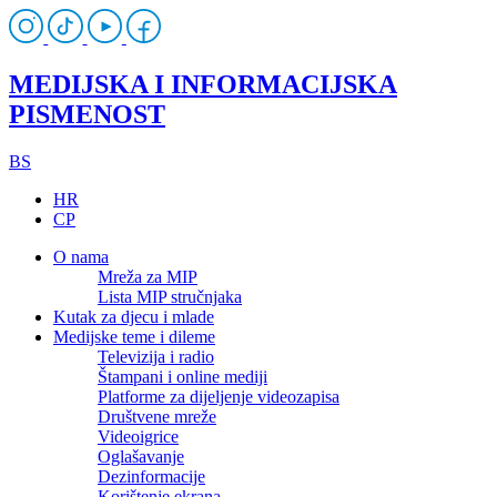
MEDIJSKA I INFORMACIJSKA
PISMENOST
BS
HR
CP
O nama
Mreža za MIP
Lista MIP stručnjaka
Kutak za djecu i mlade
Medijske teme i dileme
Televizija i radio
Štampani i online mediji
Platforme za dijeljenje videozapisa
Društvene mreže
Videoigrice
Oglašavanje
Dezinformacije
Korištenje ekrana