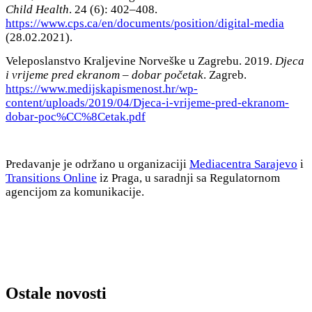
Child Health
. 24 (6): 402–408.
https://www.cps.ca/en/documents/position/digital-media
(28.02.2021).
Veleposlanstvo Kraljevine Norveške u Zagrebu. 2019.
Djeca
i vrijeme pred ekranom – dobar početak
. Zagreb.
https://www.medijskapismenost.hr/wp-
content/uploads/2019/04/Djeca-i-vrijeme-pred-ekranom-
dobar-poc%CC%8Cetak.pdf
Predavanje je održano u organizaciji
Mediacentra Sarajevo
i
Transitions Online
iz Praga, u saradnji sa Regulatornom
agencijom za komunikacije.
Ostale novosti