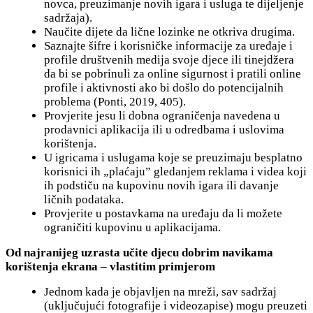
novca, preuzimanje novih igara i usluga te dijeljenje
sadržaja).
Naučite dijete da lične lozinke ne otkriva drugima.
Saznajte šifre i korisničke informacije za uređaje i
profile društvenih medija svoje djece ili tinejdžera
da bi se pobrinuli za online sigurnost i pratili online
profile i aktivnosti ako bi došlo do potencijalnih
problema (Ponti, 2019, 405).
Provjerite jesu li dobna ograničenja navedena u
prodavnici aplikacija ili u odredbama i uslovima
korištenja.
U igricama i uslugama koje se preuzimaju besplatno
korisnici ih „plaćaju” gledanjem reklama i videa koji
ih podstiču na kupovinu novih igara ili davanje
ličnih podataka.
Provjerite u postavkama na uređaju da li možete
ograničiti kupovinu u aplikacijama.
Od najranijeg uzrasta učite djecu dobrim navikama
korištenja ekrana – vlastitim primjerom
Jednom kada je objavljen na mreži, sav sadržaj
(uključujući fotografije i videozapise) mogu preuzeti