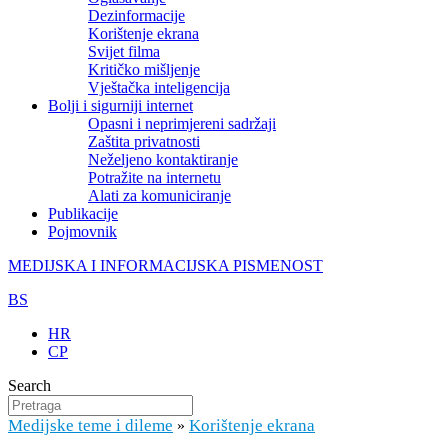
Dezinformacije
Korištenje ekrana
Svijet filma
Kritičko mišljenje
Vještačka inteligencija
Bolji i sigurniji internet
Opasni i neprimjereni sadržaji
Zaštita privatnosti
Neželjeno kontaktiranje
Potražite na internetu
Alati za komuniciranje
Publikacije
Pojmovnik
MEDIJSKA I INFORMACIJSKA PISMENOST
BS
HR
CP
Search
Medijske teme i dileme
Korištenje ekrana
»