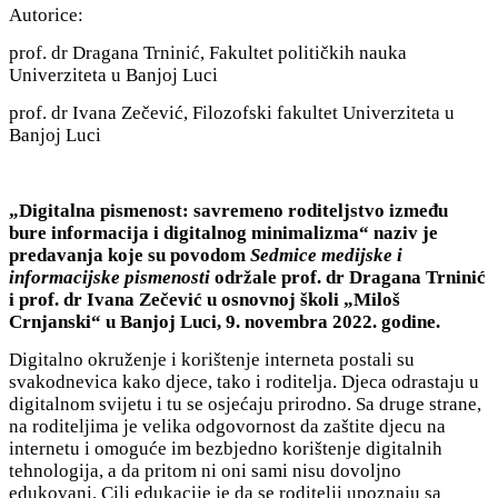
Autorice:
prof. dr Dragana Trninić, Fakultet političkih nauka
Univerziteta u Banjoj Luci
prof. dr Ivana Zečević, Filozofski fakultet Univerziteta u
Banjoj Luci
„Digitalna pismenost: savremeno roditeljstvo između
bure informacija i digitalnog minimalizma“ naziv je
predavanja koje su povodom
Sedmice medijske i
informacijske pismenosti
održale prof. dr Dragana Trninić
i prof. dr Ivana Zečević u osnovnoj školi „Miloš
Crnjanski“ u Banjoj Luci, 9. novembra 2022. godine.
Digitalno okruženje i korištenje interneta postali su
svakodnevica kako djece, tako i roditelja. Djeca odrastaju u
digitalnom svijetu i tu se osjećaju prirodno. Sa druge strane,
na roditeljima je velika odgovornost da zaštite djecu na
internetu i omoguće im bezbjedno korištenje digitalnih
tehnologija, a da pritom ni oni sami nisu dovoljno
edukovani. Cilj edukacije je da se roditelji upoznaju sa