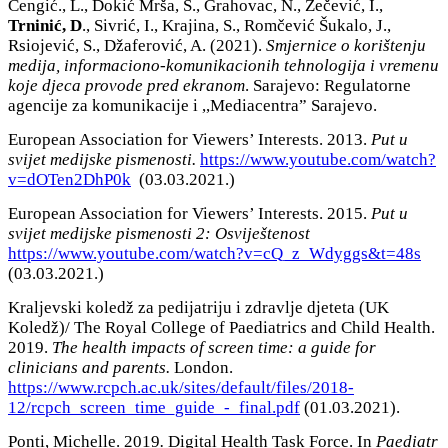
Čengić., L., Dokić Mrša, S., Grahovac, N., Zečević, I.,
Trninić, D
., Sivrić, I., Krajina, S., Romčević Šukalo, J.,
Rsiojević, S., Džaferović, A. (2021).
Smjernice o korištenju
medija, informaciono-komunikacionih tehnologija i vremenu
koje djeca provode pred ekranom
. Sarajevo: Regulatorne
agencije za komunikacije i ,,Mediacentra” Sarajevo.
European Association for Viewers’ Interests. 2013.
Put u
svijet medijske pismenosti.
https://www.youtube.com/watch?
v=dOTen2DhP0k
(03.03.2021.)
European Association for Viewers’ Interests. 2015.
Put u
svijet medijske pismenosti 2: Osviještenost
https://www.youtube.com/watch?v=cQ_z_Wdyggs&t=48s
(03.03.2021.)
Kraljevski koledž za pedijatriju i zdravlje djeteta (UK
Koledž)/ The Royal College of Paediatrics and Child Health.
2019.
The health impacts of screen time: a guide for
clinicians and parents.
London.
https://www.rcpch.ac.uk/sites/default/files/2018-
12/rcpch_screen_time_guide_-_final.pdf
(01.03.2021).
Ponti, Michelle. 2019
.
Digital Health Task Force. In
Paediatr