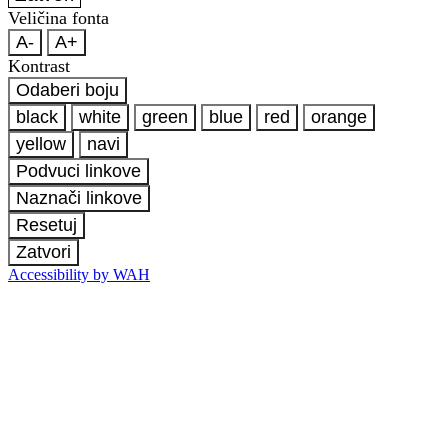
Veličina fonta
A-
A+
Kontrast
Odaberi boju
black
white
green
blue
red
orange
yellow
navi
Podvuci linkove
Naznači linkove
Resetuj
Zatvori
Accessibility by WAH