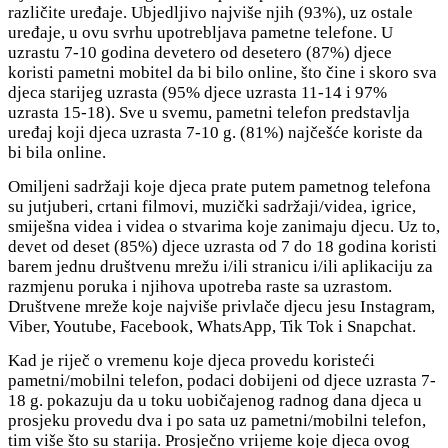
različite uređaje. Ubjedljivo najviše njih (93%), uz ostale
uređaje, u ovu svrhu upotrebljava pametne telefone. U
uzrastu 7-10 godina devetero od desetero (87%) djece
koristi pametni mobitel da bi bilo online, što čine i skoro sva
djeca starijeg uzrasta (95% djece uzrasta 11-14 i 97%
uzrasta 15-18). Sve u svemu, pametni telefon predstavlja
uređaj koji djeca uzrasta 7-10 g. (81%) najčešće koriste da
bi bila online.
Omiljeni sadržaji koje djeca prate putem pametnog telefona
su jutjuberi, crtani filmovi, muzički sadržaji/videa, igrice,
smiješna videa i videa o stvarima koje zanimaju djecu. Uz to,
devet od deset (85%) djece uzrasta od 7 do 18 godina koristi
barem jednu društvenu mrežu i/ili stranicu i/ili aplikaciju za
razmjenu poruka i njihova upotreba raste sa uzrastom.
Društvene mreže koje najviše privlače djecu jesu Instagram,
Viber, Youtube, Facebook, WhatsApp, Tik Tok i Snapchat.
Kad je riječ o vremenu koje djeca provedu koristeći
pametni/mobilni telefon, podaci dobijeni od djece uzrasta 7-
18 g. pokazuju da u toku uobičajenog radnog dana djeca u
prosjeku provedu dva i po sata uz pametni/mobilni telefon,
tim više što su starija. Prosječno vrijeme koje djeca ovog