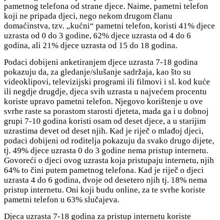
pametnog telefona od strane djece. Naime, pametni telefon
koji ne pripada djeci, nego nekom drugom članu
domaćinstva, tzv. „kućni“ pametni telefon, koristi 41% djece
uzrasta od 0 do 3 godine, 62% djece uzrasta od 4 do 6
godina, ali 21% djece uzrasta od 15 do 18 godina.
Podaci dobijeni anketiranjem djece uzrasta 7-18 godina
pokazuju da, za gledanje/slušanje sadržaja, kao što su
videoklipovi, televizijski programi ili filmovi i sl. kod kuće
ili negdje drugdje, djeca svih uzrasta u najvećem procentu
koriste upravo pametni telefon. Njegovo korištenje u ove
svrhe raste sa porastom starosti djeteta, mada ga i u dobnoj
grupi 7-10 godina koristi osam od deset djece, a u starijim
uzrastima devet od deset njih. Kad je riječ o mlađoj djeci,
podaci dobijeni od roditelja pokazuju da svako drugo dijete,
tj. 49% djece uzrasta 0 do 3 godine nema pristup internetu.
Govoreći o djeci ovog uzrasta koja pristupaju internetu, njih
64% to čini putem pametnog telefona. Kad je riječ o djeci
uzrasta 4 do 6 godina, dvoje od desetero njih tj. 18% nema
pristup internetu. Oni koji budu online, za te svrhe koriste
pametni telefon u 63% slučajeva.
Djeca uzrasta 7-18 godina za pristup internetu koriste