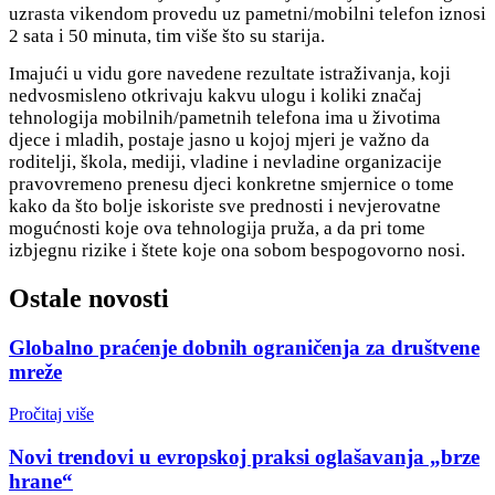
uzrasta vikendom provedu uz pametni/mobilni telefon iznosi
2 sata i 50 minuta, tim više što su starija.
Imajući u vidu gore navedene rezultate istraživanja, koji
nedvosmisleno otkrivaju kakvu ulogu i koliki značaj
tehnologija mobilnih/pametnih telefona ima u životima
djece i mladih, postaje jasno u kojoj mjeri je važno da
roditelji, škola, mediji, vladine i nevladine organizacije
pravovremeno prenesu djeci konkretne smjernice o tome
kako da što bolje iskoriste sve prednosti i nevjerovatne
mogućnosti koje ova tehnologija pruža, a da pri tome
izbjegnu rizike i štete koje ona sobom bespogovorno nosi.
Ostale novosti
Globalno praćenje dobnih ograničenja za društvene
mreže
Pročitaj više
Novi trendovi u evropskoj praksi oglašavanja „brze
hrane“