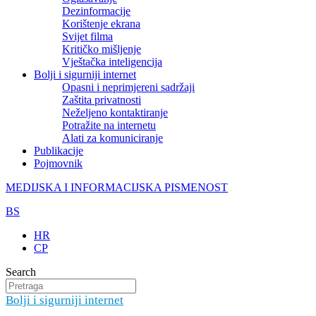
Dezinformacije
Korištenje ekrana
Svijet filma
Kritičko mišljenje
Vještačka inteligencija
Bolji i sigurniji internet
Opasni i neprimjereni sadržaji
Zaštita privatnosti
Neželjeno kontaktiranje
Potražite na internetu
Alati za komuniciranje
Publikacije
Pojmovnik
MEDIJSKA I INFORMACIJSKA PISMENOST
BS
HR
CP
Search
Bolji i sigurniji internet