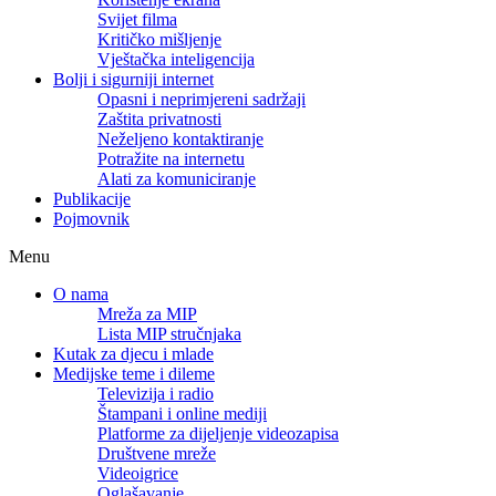
Svijet filma
Kritičko mišljenje
Vještačka inteligencija
Bolji i sigurniji internet
Opasni i neprimjereni sadržaji
Zaštita privatnosti
Neželjeno kontaktiranje
Potražite na internetu
Alati za komuniciranje
Publikacije
Pojmovnik
Menu
O nama
Mreža za MIP
Lista MIP stručnjaka
Kutak za djecu i mlade
Medijske teme i dileme
Televizija i radio
Štampani i online mediji
Platforme za dijeljenje videozapisa
Društvene mreže
Videoigrice
Oglašavanje