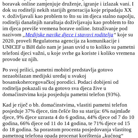
boravak online zamjenjuje druženje, igranje i izlazak vani. I
dok su roditelji nekih starijih generacija koje pripadaju XX
v. doživljavali kao problem to što su im djeca stalno napolju,
roditelji današnjih naraštaja doživljavaju kao problem to što
im djeca previše vremena borave online. Istraživanje pod
nazivom
„
Medijske navike djece i stavovi roditelja
“
koje su
2020. proveli Regulatorna agencija za komunikacije i
UNICEF u BiH dalo nam je jasan uvid u to koliko su pametni
telefoni djeci važni, u koje svrhe ga koriste i koliko vremena
provode uz njih.
Po svoj prilici, pametni mobitel predstavlja gotovo
nezaobilazan medijski uređaj u svakoj
bosanskohercegovačkoj porodici. Podaci dobijeni od
roditelja pokazali su da gotovo sva djeca žive u
domaćinstvima koja posjeduju pametni telefon (93%).
Kad je riječ o bh. domaćinstvima, vlastiti pametni telefon
posjeduje 37% djece, tim češće što su starija: 6% najmlađe
djece, 9% djece uzrasta 4 do 6 godina, 44% djece od 7 do 10
godina, 66% djece od 11 do 14 godina, te 71% djece od 15
do 18 godina. Sa porastom procenta posjedovanja vlastitog
pametnog telefona opada procenat korištenja „kućnog“