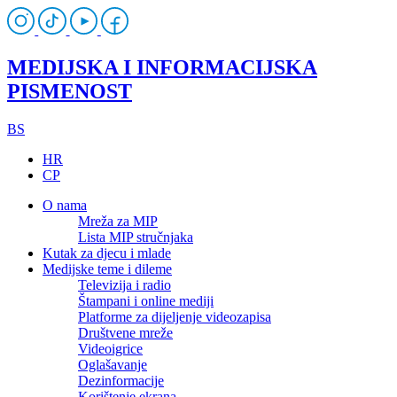
MEDIJSKA I INFORMACIJSKA
PISMENOST
BS
HR
CP
O nama
Mreža za MIP
Lista MIP stručnjaka
Kutak za djecu i mlade
Medijske teme i dileme
Televizija i radio
Štampani i online mediji
Platforme za dijeljenje videozapisa
Društvene mreže
Videoigrice
Oglašavanje
Dezinformacije
Korištenje ekrana