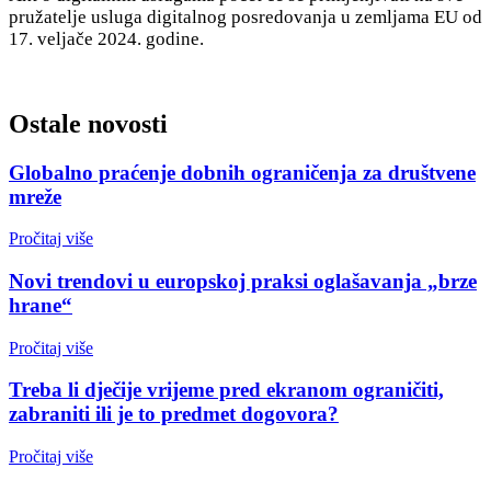
pružatelje usluga digitalnog posredovanja u zemljama EU od
17. veljače 2024. godine.
Ostale novosti
Globalno praćenje dobnih ograničenja za društvene
mreže
Pročitaj više
Novi trendovi u europskoj praksi oglašavanja „brze
hrane“
Pročitaj više
Treba li dječije vrijeme pred ekranom ograničiti,
zabraniti ili je to predmet dogovora?
Pročitaj više