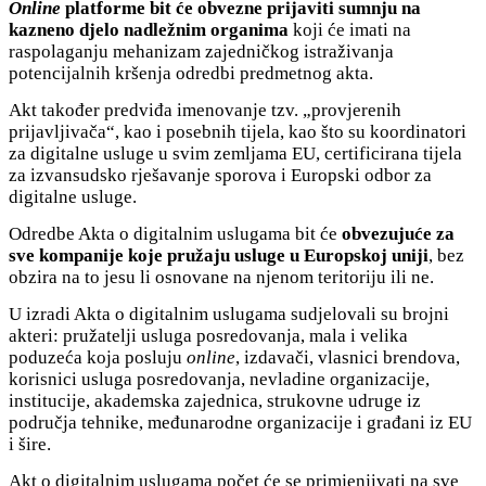
Online
platforme bit će obvezne prijaviti sumnju na
kazneno djelo nadležnim organima
koji će imati na
raspolaganju mehanizam zajedničkog istraživanja
potencijalnih kršenja odredbi predmetnog akta.
Akt također predviđa imenovanje tzv. „provjerenih
prijavljivača“, kao i posebnih tijela, kao što su koordinatori
za digitalne usluge u svim zemljama EU, certificirana tijela
za izvansudsko rješavanje sporova i Europski odbor za
digitalne usluge.
Odredbe Akta o digitalnim uslugama bit će
obvezujuće za
sve kompanije koje pružaju usluge u Europskoj uniji
, bez
obzira na to jesu li osnovane na njenom teritoriju ili ne.
U izradi Akta o digitalnim uslugama sudjelovali su brojni
akteri: pružatelji usluga posredovanja, mala i velika
poduzeća koja posluju
online
, izdavači, vlasnici brendova,
korisnici usluga posredovanja, nevladine organizacije,
institucije, akademska zajednica, strukovne udruge iz
područja tehnike, međunarodne organizacije i građani iz EU
i šire.
Akt o digitalnim uslugama počet će se primjenjivati na sve