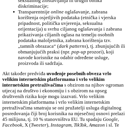
seksualnog zlostavljanja ili drugih oblika
diskriminacije;
Transparentnije
online
oglašavanje, zabrana
korištenja osjetljivih podataka (etnička i vjerska
pripadnost, politička uvjerenja, seksualna
orijentacija) u svrhu ciljanog oglašavanja i zabrana
prikazivanja ciljanih oglasa na temelju osobnih
podataka maloljetnika, zabrana korištenja tzv.
„tamnih obrazaca“ (
dark patterns
), tj. zbunjujućih ili
obmanjujućih praksi (npr.
pop-up
prozori), koji
navode korisnike na odabir određene usluge,
proizvoda ili sadržaja.
Akt također predviđa
uvođenje posebnih obveza vrlo
velikim internetskim platformama i vrlo velikim
internetskim pretraživačima
s obzirom na njihov ogroman
utjecaj na društvo i ekonomiju i s obzirom na opseg
društvenih rizika koje mogu izazvati. Vrlo velikim
internetskim platformama i vrlo velikim internetskim
pretraživačima smatraju se oni pružatelji usluga digitalnog
posredovanja čiji broj korisnika na mjesečnoj osnovi prelazi
45 milijuna, tj. 10 % stanovništva EU. Tu spadaju
Google
,
Facebook
, X (
Tweeter
),
Instagram
,
TikTok
,
Amazon
i sl. Te