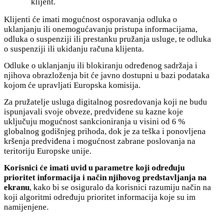
klijent.
Klijenti će imati mogućnost osporavanja odluka o
uklanjanju ili onemogućavanju pristupa informacijama,
odluka o suspenziji ili prestanku pružanja usluge, te odluka
o suspenziji ili ukidanju računa klijenta.
Odluke o uklanjanju ili blokiranju određenog sadržaja i
njihova obrazloženja bit će javno dostupni u bazi podataka
kojom će upravljati Europska komisija.
Za pružatelje usluga digitalnog posredovanja koji ne budu
ispunjavali svoje obveze, predviđene su kazne koje
uključuju mogućnost sankcioniranja u visini od 6 %
globalnog godišnjeg prihoda, dok je za teška i ponovljena
kršenja predviđena i mogućnost zabrane poslovanja na
teritoriju Europske unije.
Korisnici će imati uvid u parametre koji određuju
prioritet informacija i način njihovog predstavljanja na
ekranu
, kako bi se osiguralo da korisnici razumiju način na
koji algoritmi određuju prioritet informacija koje su im
namijenjene.