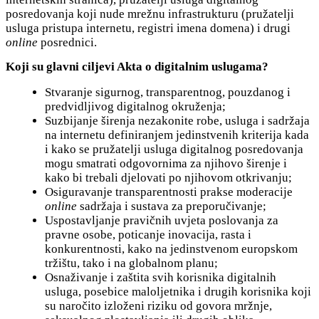
posredovanja koji nude mrežnu infrastrukturu (pružatelji
usluga pristupa internetu, registri imena domena) i drugi
online
posrednici.
Koji su glavni ciljevi Akta o digitalnim uslugama?
Stvaranje sigurnog, transparentnog, pouzdanog i
predvidljivog digitalnog okruženja;
Suzbijanje širenja nezakonite robe, usluga i sadržaja
na internetu definiranjem jedinstvenih kriterija kada
i kako se pružatelji usluga digitalnog posredovanja
mogu smatrati odgovornima za njihovo širenje i
kako bi trebali djelovati po njihovom otkrivanju;
Osiguravanje transparentnosti prakse moderacije
online
sadržaja i sustava za preporučivanje;
Uspostavljanje pravičnih uvjeta poslovanja za
pravne osobe, poticanje inovacija, rasta i
konkurentnosti, kako na jedinstvenom europskom
tržištu, tako i na globalnom planu;
Osnaživanje i zaštita svih korisnika digitalnih
usluga, posebice maloljetnika i drugih korisnika koji
su naročito izloženi riziku od govora mržnje,