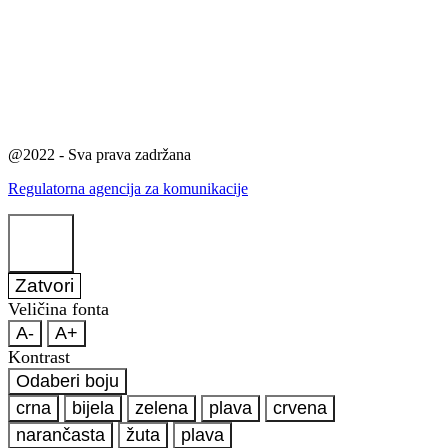
@2022 - Sva prava zadržana
Regulatorna agencija za komunikacije
Zatvori
Veličina fonta
A-
A+
Kontrast
Odaberi boju
crna
bijela
zelena
plava
crvena
narančasta
žuta
plava