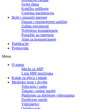
Svijet filma
Kritičko mišljenje
Umjetna inteligencija
Bolji i sigurniji internet
Opasni i neprimjereni sadržaji
Zaštita privatnosti
Neželjeno kontaktiranje
Potražite na internetu
Alati za komuniciranje
Publikacije
Pojmovnik
Menu
O nama
Mreža za MIP
Lista MIP stručnjaka
Kutak za djecu i mlade
Medijske teme i dvojbe
Televizija i radio
Tiskani i online mediji
Platforme za dijeljenje videozapisa
Društvene mreže
Videoigrice
Oglašavanje