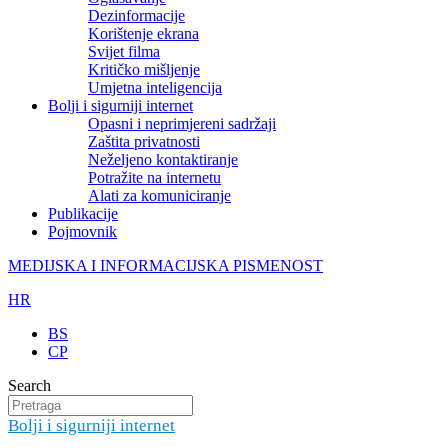
Dezinformacije
Korištenje ekrana
Svijet filma
Kritičko mišljenje
Umjetna inteligencija
Bolji i sigurniji internet
Opasni i neprimjereni sadržaji
Zaštita privatnosti
Neželjeno kontaktiranje
Potražite na internetu
Alati za komuniciranje
Publikacije
Pojmovnik
MEDIJSKA I INFORMACIJSKA PISMENOST
HR
BS
CP
Search
Bolji i sigurniji internet