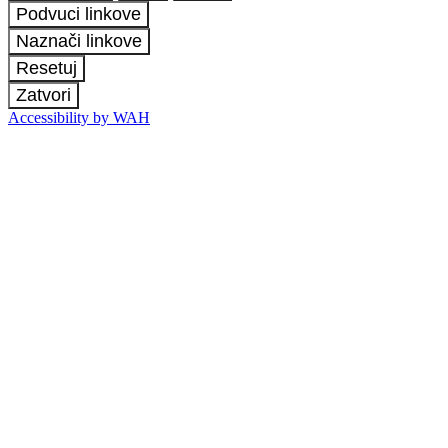
Podvuci linkove
Naznači linkove
Resetuj
Zatvori
Accessibility by WAH