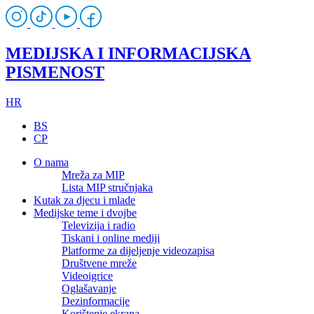
MEDIJSKA I INFORMACIJSKA
PISMENOST
HR
BS
CP
O nama
Mreža za MIP
Lista MIP stručnjaka
Kutak za djecu i mlade
Medijske teme i dvojbe
Televizija i radio
Tiskani i online mediji
Platforme za dijeljenje videozapisa
Društvene mreže
Videoigrice
Oglašavanje
Dezinformacije
Korištenje ekrana