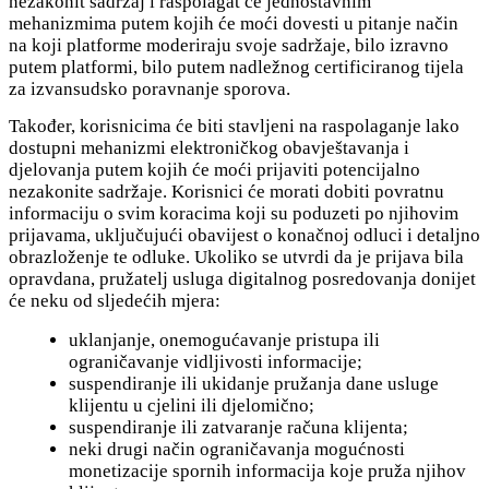
nezakonit sadržaj i raspolagat će jednostavnim
mehanizmima putem kojih će moći dovesti u pitanje način
na koji platforme moderiraju svoje sadržaje, bilo izravno
putem platformi, bilo putem nadležnog certificiranog tijela
za izvansudsko poravnanje sporova.
Također, korisnicima će biti stavljeni na raspolaganje lako
dostupni mehanizmi elektroničkog obavještavanja i
djelovanja putem kojih će moći prijaviti potencijalno
nezakonite sadržaje. Korisnici će morati dobiti povratnu
informaciju o svim koracima koji su poduzeti po njihovim
prijavama, uključujući obavijest o konačnoj odluci i detaljno
obrazloženje te odluke. Ukoliko se utvrdi da je prijava bila
opravdana, pružatelj usluga digitalnog posredovanja donijet
će neku od sljedećih mjera:
uklanjanje, onemogućavanje pristupa ili
ograničavanje vidljivosti informacije;
suspendiranje ili ukidanje pružanja dane usluge
klijentu u cjelini ili djelomično;
suspendiranje ili zatvaranje računa klijenta;
neki drugi način ograničavanja mogućnosti
monetizacije spornih informacija koje pruža njihov