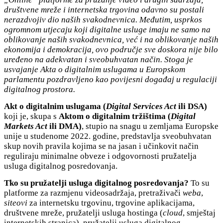
društvene mreže i internetska
trgovina odavno su postali
nerazdvojiv dio naših svakodnevnica. Međutim, usprkos
ogromnom utjecaju koji digitalne usluge imaju ne samo na
oblikovanje naših svakodnevnica, već i na oblikovanje naših
ekonomija i demokracija, ovo područje sve doskora nije bilo
uređeno na adekvatan i sveobuhvatan način. Stoga je
usvajanje Akta o digitalnim uslugama u Europskom
parlamentu pozdravljeno kao povijesni događaj u regulaciji
digitalnog prostora.
Akt o digitalnim uslugama (
Digital Services Act
ili DSA)
koji je, skupa s
Aktom o digitalnim tržištima (
Digital
Markets Act
ili DMA)
, stupio na snagu u zemljama Europske
unije u studenome 2022. godine, predstavlja sveobuhvatan
skup novih pravila kojima se na jasan i učinkovit način
reguliraju minimalne obveze i odgovornosti pružatelja
usluga digitalnog posredovanja.
Tko su pruža
telji usluga digitalnog posredovanja?
To su
platforme za razmjenu videosadržaja, pretraživači
weba
,
siteovi
za internetsku trgovinu, trgovine aplikacijama,
društvene mreže, pružatelji usluga hostinga (
cloud
, smještaj
internetskih stranica), pružatelji usluga digitalnog