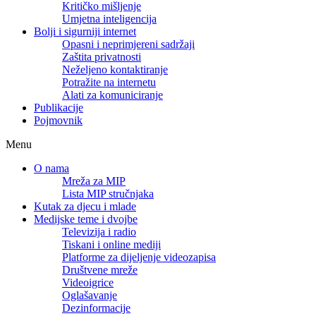
Kritičko mišljenje
Umjetna inteligencija
Bolji i sigurniji internet
Opasni i neprimjereni sadržaji
Zaštita privatnosti
Neželjeno kontaktiranje
Potražite na internetu
Alati za komuniciranje
Publikacije
Pojmovnik
Menu
O nama
Mreža za MIP
Lista MIP stručnjaka
Kutak za djecu i mlade
Medijske teme i dvojbe
Televizija i radio
Tiskani i online mediji
Platforme za dijeljenje videozapisa
Društvene mreže
Videoigrice
Oglašavanje
Dezinformacije