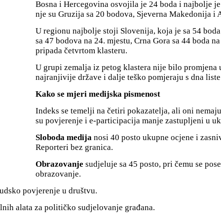
Bosna i Hercegovina osvojila je 24 boda i najbolje je
nje su Gruzija sa 20 bodova, Sjeverna Makedonija i 
U regionu najbolje stoji Slovenija, koja je sa 54 boda
sa 47 bodova na 24. mjestu, Crna Gora sa 44 boda na 2
pripada četvrtom klasteru.
U grupi zemalja iz petog klastera nije bilo promjena 
najranjivije države i dalje teško pomjeraju s dna liste
Kako se mjeri medijska pismenost
Indeks se temelji na četiri pokazatelja, ali oni nemaj
su povjerenje i e-participacija manje zastupljeni u 
Sloboda medija
nosi 40 posto ukupne ocjene i zasni
Reporteri bez granica.
Obrazovanje
sudjeluje sa 45 posto, pri čemu se poseb
obrazovanje.
udsko povjerenje u društvu.
alnih alata za političko sudjelovanje građana.