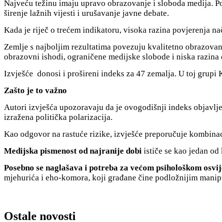
Najveću težinu imaju upravo obrazovanje i sloboda medija. Po
širenje lažnih vijesti i urušavanje javne debate.
Kada je riječ o trećem indikatoru, visoka razina povjerenja nač
Zemlje s najboljim rezultatima povezuju kvalitetno obrazovanje
obrazovni ishodi, ograničene medijske slobode i niska razina
Izvješće donosi i prošireni indeks za 47 zemalja. U toj grupi
Zašto je to važno
Autori izvješća upozoravaju da je ovogodišnji indeks objavlje
izražena politička polarizacija.
Kao odgovor na rastuće rizike, izvješće preporučuje kombinaci
Medijska pismenost od najranije dobi
ističe se kao jedan od 
Posebno se naglašava i potreba za većom psihološkom osvi
mjehurića i eho-komora, koji građane čine podložnijim manipu
Ostale novosti