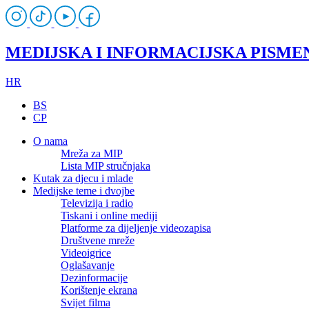
MEDIJSKA I INFORMACIJSKA PISME
HR
BS
CP
O nama
Mreža za MIP
Lista MIP stručnjaka
Kutak za djecu i mlade
Medijske teme i dvojbe
Televizija i radio
Tiskani i online mediji
Platforme za dijeljenje videozapisa
Društvene mreže
Videoigrice
Oglašavanje
Dezinformacije
Korištenje ekrana
Svijet filma