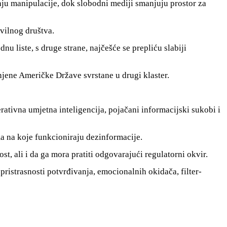
ju manipulacije, dok slobodni mediji smanjuju prostor za
ivilnog društva.
 liste, s druge strane, najčešće se prepliću slabiji
injene Američke Države svrstane u drugi klaster.
ativna umjetna inteligencija, pojačani informacijski sukobi i
ma na koje funkcioniraju dezinformacije.
t, ali i da ga mora pratiti odgovarajući regulatorni okvir.
istrasnosti potvrđivanja, emocionalnih okidača, filter-