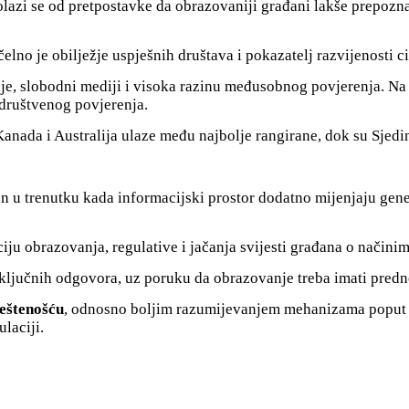
lazi se od pretpostavke da obrazovaniji građani lakše prepozna
elno je obilježje uspješnih društava i pokazatelj razvijenosti c
, slobodni mediji i visoka razinu međusobnog povjerenja. Na dnu
 društvenog povjerenja.
 Kanada i Australija ulaze među najbolje rangirane, dok su Sjed
n u trenutku kada informacijski prostor dodatno mijenjaju gener
ju obrazovanja, regulative i jačanja svijesti građana o načini
ključnih odgovora, uz poruku da obrazovanje treba imati prednos
ještenošću
, odnosno boljim razumijevanjem mehanizama poput pr
laciji.