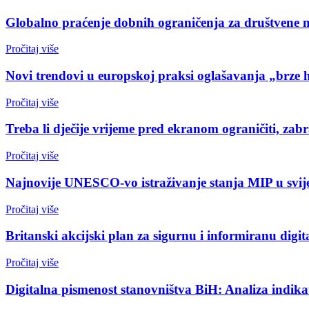
Globalno praćenje dobnih ograničenja za društvene 
Pročitaj više
Novi trendovi u europskoj praksi oglašavanja „brze 
Pročitaj više
Treba li dječije vrijeme pred ekranom ograničiti, zabr
Pročitaj više
Najnovije UNESCO-vo istraživanje stanja MIP u svijet
Pročitaj više
Britanski akcijski plan za sigurnu i informiranu digi
Pročitaj više
Digitalna pismenost stanovništva BiH: Analiza indikat