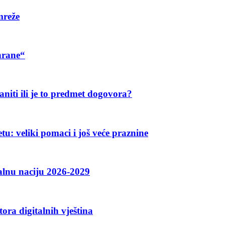
mreže
hrane“
aniti ili je to predmet dogovora?
u: veliki pomaci i još veće praznine
talnu naciju 2026-2029
ora digitalnih vještina