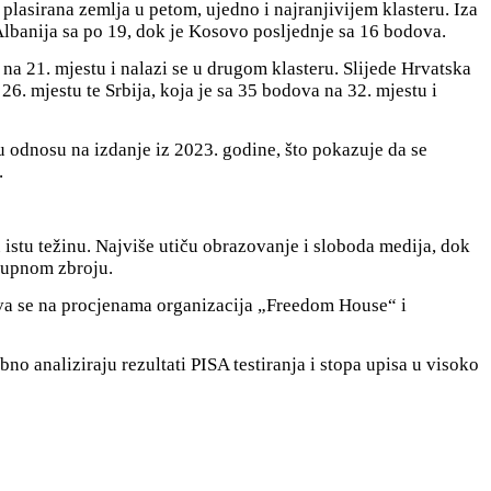
 plasirana zemlja u petom, ujedno i najranjivijem klasteru. Iza
Albanija sa po 19, dok je Kosovo posljednje sa 16 bodova.
 na 21. mjestu i nalazi se u drugom klasteru. Slijede Hrvatska
6. mjestu te Srbija, koja je sa 35 bodova na 32. mjestu i
u odnosu na izdanje iz 2023. godine, što pokazuje da se
.
u istu težinu. Najviše utiču obrazovanje i sloboda medija, dok
ukupnom zbroju.
va se na procjenama organizacija „Freedom House“ i
no analiziraju rezultati PISA testiranja i stopa upisa u visoko