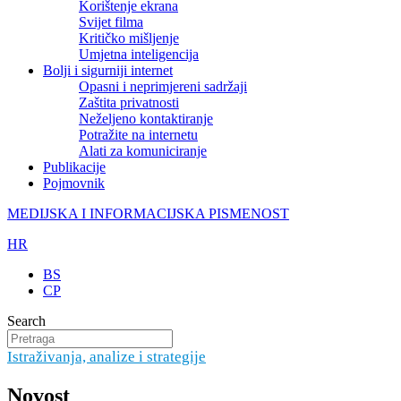
Korištenje ekrana
Svijet filma
Kritičko mišljenje
Umjetna inteligencija
Bolji i sigurniji internet
Opasni i neprimjereni sadržaji
Zaštita privatnosti
Neželjeno kontaktiranje
Potražite na internetu
Alati za komuniciranje
Publikacije
Pojmovnik
MEDIJSKA I INFORMACIJSKA PISMENOST
HR
BS
CP
Search
Istraživanja, analize i strategije
Novost