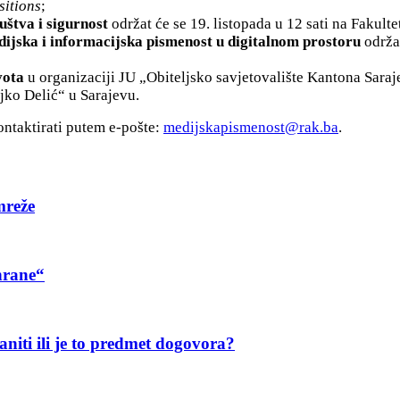
sitions
;
uštva i sigurnost
održat će se 19. listopada u 12 sati na Fakulte
ijska i informacijska pismenost u digitalnom prostoru
održat
ivota
u organizaciji JU „Obiteljsko savjetovalište Kantona Sara
jko Delić“ u Sarajevu.
ontaktirati putem e-pošte:
medijskapismenost@rak.ba
.
mreže
hrane“
aniti ili je to predmet dogovora?