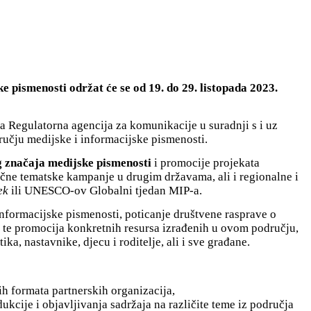
e pismenosti održat će se od 19. do 29. listopada 2023.
 Regulatorna agencija za komunikacije u suradnji s i uz
dručju medijske i informacijske pismenosti.
g značaja medijske pismenosti
i promocije projekata
ične tematske kampanje u drugim državama, ali i regionalne i
ek
ili UNESCO-ov Globalni tjedan MIP-a.
nformacijske pismenosti, poticanje društvene rasprave o
 te promocija konkretnih resursa izrađenih u ovom području,
tika, nastavnike, djecu i roditelje, ali i sve građane.
tih formata partnerskih organizacija,
kcije i objavljivanja sadržaja na različite teme iz područja