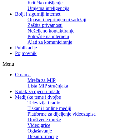
Kritičko mišljenje
Umjetna inteligencija
Bolji i sigurniji internet
Opasni i neprimjereni sadržaji
Zaštita privatnosti
Neželjeno kontaktiranje
Potražite na internetu
Alati za komuniciranje
Publikacije
Pojmovnik
Menu
O nama
Mreža za MIP
Lista MIP stručnjaka
Kutak za djecu i mlade
Medijske teme i dvojbe
Televizija i radio
Tiskani i online mediji
Platforme za dijeljenje videozapisa
Društvene mreže
Videoigrice
Oglašavanje
Dezinformacije