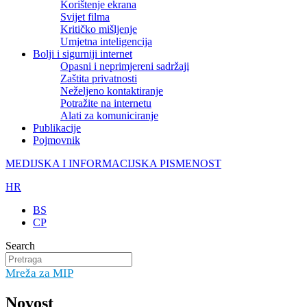
Korištenje ekrana
Svijet filma
Kritičko mišljenje
Umjetna inteligencija
Bolji i sigurniji internet
Opasni i neprimjereni sadržaji
Zaštita privatnosti
Neželjeno kontaktiranje
Potražite na internetu
Alati za komuniciranje
Publikacije
Pojmovnik
MEDIJSKA I INFORMACIJSKA PISMENOST
HR
BS
CP
Search
Mreža za MIP
Novost