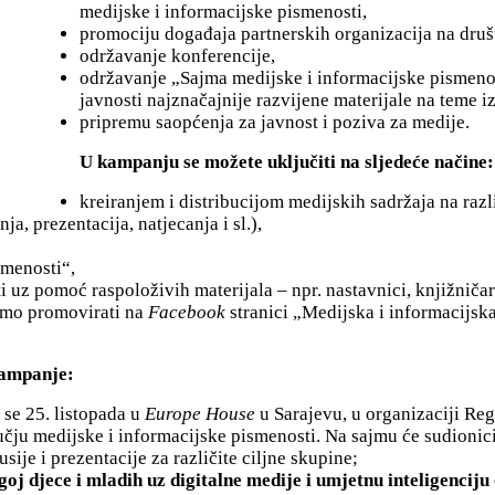
medijske i informacijske pismenosti,
promociju događaja partnerskih organizacija na dru
održavanje konferencije,
održavanje „Sajma medijske i informacijske pismenost
javnosti najznačajnije razvijene materijale na teme i
pripremu saopćenja za javnost i poziva za medije.
U kampanju se možete uključiti na sljedeće načine:
kreiranjem i distribucijom medijskih sadržaja na razl
a, prezentacija, natjecanja i sl.),
smenosti“,
z pomoć raspoloživih materijala – npr. nastavnici, knjižničari, 
emo promovirati na
Facebook
stranici „Medijska i informacijsk
kampanje:
 se 25. listopada u
Europe House
u Sarajevu, u organizaciji Reg
ručju medijske i informacijske pismenosti. Na sajmu će sudionic
usije i prezentacije za različite ciljne skupine;
j djece i mladih uz digitalne medije i umjetnu inteligenciju