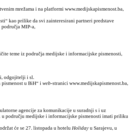
štvenim mrežama i na platformi www.medijskapismenost.ba,
i“ kao prilike da svi zainteresirani partneri predstave
z područja MIP-a,
ičite teme iz područja medijske i informacijske pismenosti,
odgojitelji i sl.
a pismenost u BiH“ i
web
-stranici www.medijskapismenost.ba,
ulatorne agencije za komunikacije u suradnji s i uz
i u području medijske i informacijske pismenosti imati priliku
održat će se 27. listopada u hotelu
Holiday
u Sarajevu, u