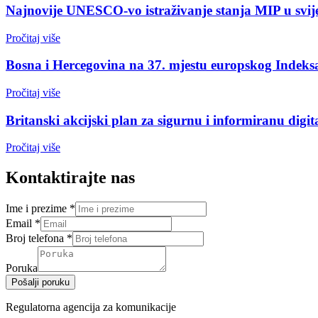
Najnovije UNESCO-vo istraživanje stanja MIP u svijet
Pročitaj više
Bosna i Hercegovina na 37. mjestu europskog Indeks
Pročitaj više
Britanski akcijski plan za sigurnu i informiranu digi
Pročitaj više
Kontaktirajte nas
Ime i prezime
*
Email
*
Broj telefona
*
Poruka
Pošalji poruku
Regulatorna agencija za komunikacije