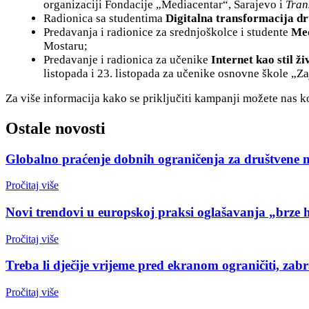
organizaciji Fondacije „Mediacentar“, Sarajevo i
Tran
Radionica sa studentima
Digitalna transformacija dr
Predavanja i radionice za srednjoškolce i studente
Med
Mostaru;
Predavanje i radionica za učenike
Internet kao stil ž
listopada i 23. listopada za učenike osnovne škole „Za
Za više informacija kako se priključiti kampanji možete nas k
Ostale novosti
Globalno praćenje dobnih ograničenja za društvene 
Pročitaj više
Novi trendovi u europskoj praksi oglašavanja „brze 
Pročitaj više
Treba li dječije vrijeme pred ekranom ograničiti, zabr
Pročitaj više