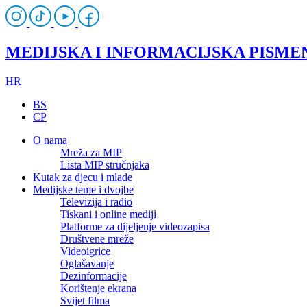
MEDIJSKA I INFORMACIJSKA PISME
HR
BS
CP
O nama
Mreža za MIP
Lista MIP stručnjaka
Kutak za djecu i mlade
Medijske teme i dvojbe
Televizija i radio
Tiskani i online mediji
Platforme za dijeljenje videozapisa
Društvene mreže
Videoigrice
Oglašavanje
Dezinformacije
Korištenje ekrana
Svijet filma