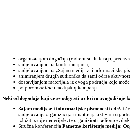
organizacijom događaja (radionica, diskusija, predavanj
sudjelovanjem na konferencijama,
sudjelovanjem na „Sajmu medijske i informacijske pi
animiranjem drugih sudionika da sami održe aktivnosti u
dostavljanjem materijala iz ovoga područja koje mož
potporom
online
i medijskoj kampanji.
Neki od događaja koji će se odigrati u okviru ovogodišnje 
Sajam medijske i informacijske pismenosti
održat će
sudjelovanje organizacija i institucija aktivnih u pod
izložiti svoje materijale, te organizirati radionice, disk
Stručna konferencija
Pametno korištenje medija: Odgo