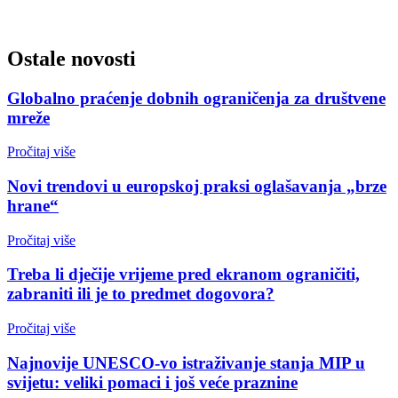
Ostale novosti
Globalno praćenje dobnih ograničenja za društvene
mreže
Pročitaj više
Novi trendovi u europskoj praksi oglašavanja „brze
hrane“
Pročitaj više
Treba li dječije vrijeme pred ekranom ograničiti,
zabraniti ili je to predmet dogovora?
Pročitaj više
Najnovije UNESCO-vo istraživanje stanja MIP u
svijetu: veliki pomaci i još veće praznine