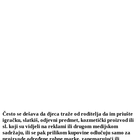
Često se dešava da djeca traže od roditelja da im priušte
igračku, slatkiš, odjevni predmet, kozmetički proizvod ili
sl. koji su vidjeli na reklami ili drugom medijskom
sadržaju, ili se pak prilikom kupovine odlučuju samo za
proizvode određene robne marke, zanemarujući ili