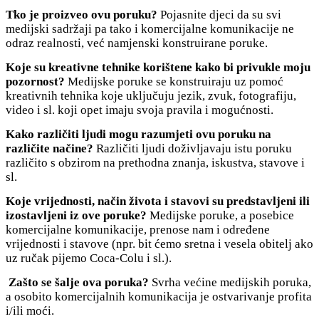
Tko je proizveo ovu poruku?
Pojasnite djeci da su svi
medijski sadržaji pa tako i komercijalne komunikacije ne
odraz realnosti, već namjenski konstruirane poruke.
Koje su kreativne tehnike korištene kako bi privukle moju
pozornost?
Medijske poruke se konstruiraju uz pomoć
kreativnih tehnika koje uključuju jezik, zvuk, fotografiju,
video i sl. koji opet imaju svoja pravila i mogućnosti.
Kako različiti ljudi mogu razumjeti ovu poruku na
različite načine?
Različiti ljudi doživljavaju istu poruku
različito s obzirom na prethodna znanja, iskustva, stavove i
sl.
Koje vrijednosti, način života i stavovi su predstavljeni ili
izostavljeni iz ove poruke?
Medijske poruke, a posebice
komercijalne komunikacije, prenose nam i određene
vrijednosti i stavove (npr. bit ćemo sretna i vesela obitelj ako
uz ručak pijemo Coca-Colu i sl.).
Zašto se šalje ova poruka?
Svrha većine medijskih poruka,
a osobito komercijalnih komunikacija je ostvarivanje profita
i/ili moći.