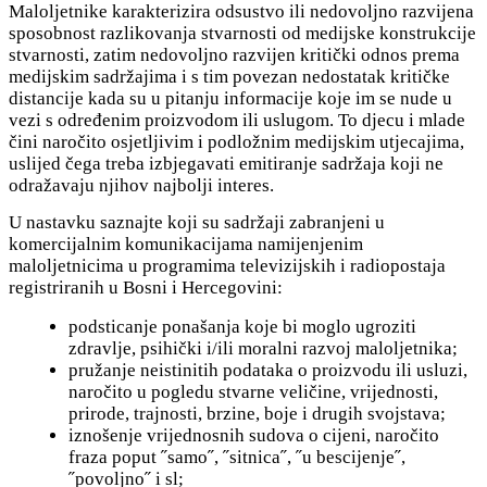
Maloljetnike karakterizira odsustvo ili nedovoljno razvijena
sposobnost razlikovanja stvarnosti od medijske konstrukcije
stvarnosti, zatim nedovoljno razvijen kritički odnos prema
medijskim sadržajima i s tim povezan nedostatak kritičke
distancije kada su u pitanju informacije koje im se nude u
vezi s određenim proizvodom ili uslugom. To djecu i mlade
čini naročito osjetljivim i podložnim medijskim utjecajima,
uslijed čega treba izbjegavati emitiranje sadržaja koji ne
odražavaju njihov najbolji interes.
U nastavku saznajte koji su sadržaji zabranjeni u
komercijalnim komunikacijama namijenjenim
maloljetnicima u programima televizijskih i radiopostaja
registriranih u Bosni i Hercegovini:
podsticanje ponašanja koje bi moglo ugroziti
zdravlje, psihički i/ili moralni razvoj maloljetnika;
pružanje neistinitih podataka o proizvodu ili usluzi,
naročito u pogledu stvarne veličine, vrijednosti,
prirode, trajnosti, brzine, boje i drugih svojstava;
iznošenje vrijednosnih sudova o cijeni, naročito
fraza poput ˝samo˝, ˝sitnica˝, ˝u bescijenje˝,
˝povoljno˝ i sl;