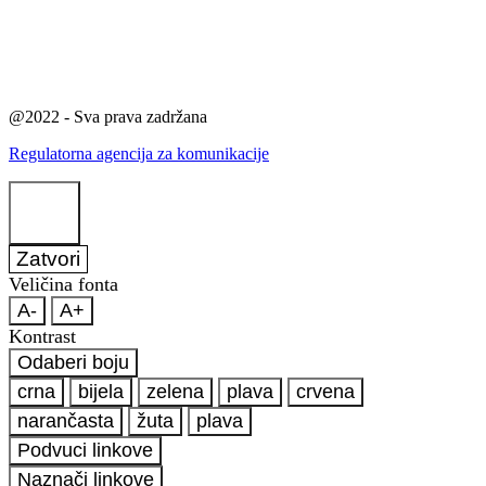
@2022 - Sva prava zadržana
Regulatorna agencija za komunikacije
Zatvori
Veličina fonta
A-
A+
Kontrast
Odaberi boju
crna
bijela
zelena
plava
crvena
narančasta
žuta
plava
Podvuci linkove
Naznači linkove