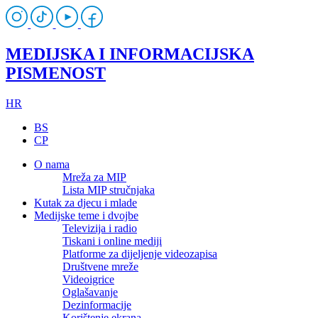
MEDIJSKA I INFORMACIJSKA
PISMENOST
HR
BS
CP
O nama
Mreža za MIP
Lista MIP stručnjaka
Kutak za djecu i mlade
Medijske teme i dvojbe
Televizija i radio
Tiskani i online mediji
Platforme za dijeljenje videozapisa
Društvene mreže
Videoigrice
Oglašavanje
Dezinformacije
Korištenje ekrana