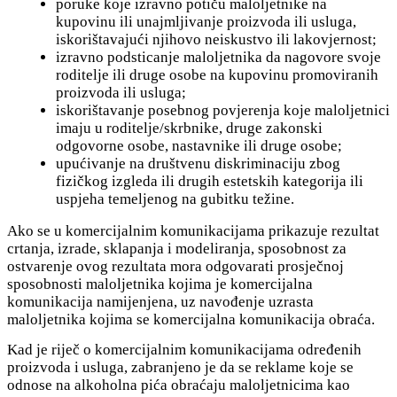
poruke koje izravno potiču maloljetnike na
kupovinu ili unajmljivanje proizvoda ili usluga,
iskorištavajući njihovo neiskustvo ili lakovjernost;
izravno podsticanje maloljetnika da nagovore svoje
roditelje ili druge osobe na kupovinu promoviranih
proizvoda ili usluga;
iskorištavanje posebnog povjerenja koje maloljetnici
imaju u roditelje/skrbnike, druge zakonski
odgovorne osobe, nastavnike ili druge osobe;
upućivanje na društvenu diskriminaciju zbog
fizičkog izgleda ili drugih estetskih kategorija ili
uspjeha temeljenog na gubitku težine.
Ako se u komercijalnim komunikacijama prikazuje rezultat
crtanja, izrade, sklapanja i modeliranja, sposobnost za
ostvarenje ovog rezultata mora odgovarati prosječnoj
sposobnosti maloljetnika kojima je komercijalna
komunikacija namijenjena, uz navođenje uzrasta
maloljetnika kojima se komercijalna komunikacija obraća.
Kad je riječ o komercijalnim komunikacijama određenih
proizvoda i usluga, zabranjeno je da se reklame koje se
odnose na alkoholna pića obraćaju maloljetnicima kao