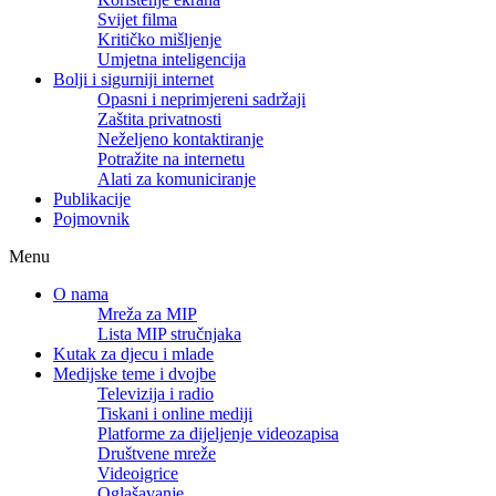
Svijet filma
Kritičko mišljenje
Umjetna inteligencija
Bolji i sigurniji internet
Opasni i neprimjereni sadržaji
Zaštita privatnosti
Neželjeno kontaktiranje
Potražite na internetu
Alati za komuniciranje
Publikacije
Pojmovnik
Menu
O nama
Mreža za MIP
Lista MIP stručnjaka
Kutak za djecu i mlade
Medijske teme i dvojbe
Televizija i radio
Tiskani i online mediji
Platforme za dijeljenje videozapisa
Društvene mreže
Videoigrice
Oglašavanje