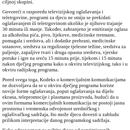
ciljnoj skupini.
Govoreći o rasporedu televizijskog oglašavanja i
teletrgovine, programi za djecu ne smiju se prekidati
oglašavanjem ili teletrgovinom ukoliko je njihovo trajanje
30 minuta ili manje. Također, zabranjeno je emitiranje oglasa
za alkoholna pića, pivo, lijekove, medicinske tretmane,
pomagala i sredstva, ali i dodatke prehrani, medicinske
ustanove, sredstva za reguliranje tjelesne težine, sredstva za
paljenje, zapaljive tvari i druga opasna sredstva, vjerske
poruke i igre na sreću 15 minuta prije, tijekom i 15 minuta
nakon dječjeg programa kako u okviru televizijskog, tako i u
okviru radijskog programa.
Pored svega toga, Kodeks o komercijalnim komunikacijama
ne dozvoljava da se u okviru dječjeg programa koriste
novije forme oglašavanja, poput oglašavanja na dijelu
ekrana, telepromocije i plasmana proizvoda, budući da u
ovim formama komercijalnih komunikacija ne postoji jasna
prostorna i vremenska odvojenost uredničkog i
oglašivačkog sadržaja, što može djecu dovesti u zabludu
prilikom interpretacije danog programskog sadržaja.