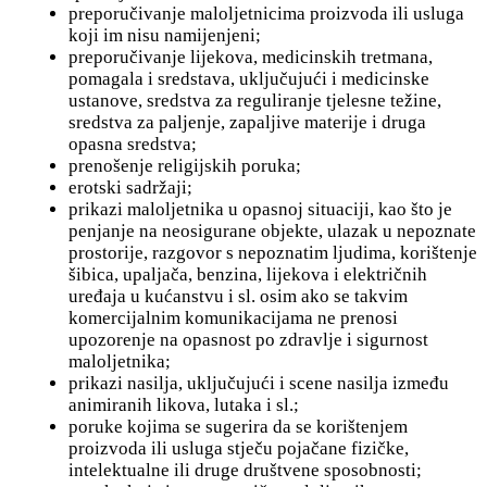
preporučivanje maloljetnicima proizvoda ili usluga
koji im nisu namijenjeni;
preporučivanje lijekova, medicinskih tretmana,
pomagala i sredstava, uključujući i medicinske
ustanove, sredstva za reguliranje tjelesne težine,
sredstva za paljenje, zapaljive materije i druga
opasna sredstva;
prenošenje religijskih poruka;
erotski sadržaji;
prikazi maloljetnika u opasnoj situaciji, kao što je
penjanje na neosigurane objekte, ulazak u nepoznate
prostorije, razgovor s nepoznatim ljudima, korištenje
šibica, upaljača, benzina, lijekova i električnih
uređaja u kućanstvu i sl. osim ako se takvim
komercijalnim komunikacijama ne prenosi
upozorenje na opasnost po zdravlje i sigurnost
maloljetnika;
prikazi nasilja, uključujući i scene nasilja između
animiranih likova, lutaka i sl.;
poruke kojima se sugerira da se korištenjem
proizvoda ili usluga stječu pojačane fizičke,
intelektualne ili druge društvene sposobnosti;