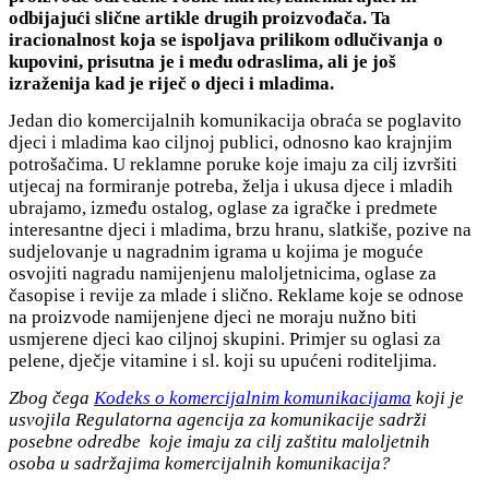
odbijajući slične artikle drugih proizvođača. Ta
iracionalnost koja se ispoljava prilikom odlučivanja o
kupovini, prisutna je i među odraslima, ali je još
izraženija kad je riječ o djeci i mladima.
Jedan dio komercijalnih komunikacija obraća se poglavito
djeci i mladima kao ciljnoj publici, odnosno kao krajnjim
potrošačima. U reklamne poruke koje imaju za cilj izvršiti
utjecaj na formiranje potreba, želja i ukusa djece i mladih
ubrajamo, između ostalog, oglase za igračke i predmete
interesantne djeci i mladima, brzu hranu, slatkiše, pozive na
sudjelovanje u nagradnim igrama u kojima je moguće
osvojiti nagradu namijenjenu maloljetnicima, oglase za
časopise i revije za mlade i slično. Reklame koje se odnose
na proizvode namijenjene djeci ne moraju nužno biti
usmjerene djeci kao ciljnoj skupini. Primjer su oglasi za
pelene, dječje vitamine i sl. koji su upućeni roditeljima.
Zbog čega
Kodeks o komercijalnim komunikacijama
koji je
usvojila Regulatorna agencija za komunikacije sadrži
posebne odredbe koje imaju za cilj zaštitu maloljetnih
osoba u sadržajima komercijalnih komunikacija?