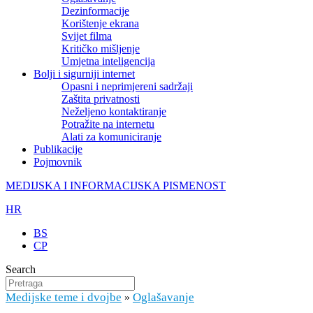
Dezinformacije
Korištenje ekrana
Svijet filma
Kritičko mišljenje
Umjetna inteligencija
Bolji i sigurniji internet
Opasni i neprimjereni sadržaji
Zaštita privatnosti
Neželjeno kontaktiranje
Potražite na internetu
Alati za komuniciranje
Publikacije
Pojmovnik
MEDIJSKA I INFORMACIJSKA PISMENOST
HR
BS
CP
Search
Medijske teme i dvojbe
Oglašavanje
»