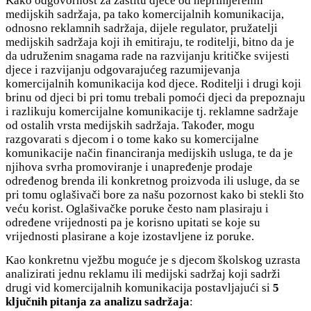
Kako odgovornost za zaštitu djece od neprimjerenih
medijskih sadržaja, pa tako komercijalnih komunikacija,
odnosno reklamnih sadržaja, dijele regulator, pružatelji
medijskih sadržaja koji ih emitiraju, te roditelji, bitno da je
da udruženim snagama rade na razvijanju kritičke svijesti
djece i razvijanju odgovarajućeg razumijevanja
komercijalnih komunikacija kod djece. Roditelji i drugi koji
brinu od djeci bi pri tomu trebali pomoći djeci da prepoznaju
i razlikuju komercijalne komunikacije tj. reklamne sadržaje
od ostalih vrsta medijskih sadržaja. Također, mogu
razgovarati s djecom i o tome kako su komercijalne
komunikacije način financiranja medijskih usluga, te da je
njihova svrha promoviranje i unapređenje prodaje
određenog brenda ili konkretnog proizvoda ili usluge, da se
pri tomu oglašivači bore za našu pozornost kako bi stekli što
veću korist. Oglašivačke poruke često nam plasiraju i
određene vrijednosti pa je korisno upitati se koje su
vrijednosti plasirane a koje izostavljene iz poruke.
Kao konkretnu vježbu moguće je s djecom školskog uzrasta
analizirati jednu reklamu ili medijski sadržaj koji sadrži
drugi vid komercijalnih komunikacija postavljajući si
5
ključnih pitanja za analizu sadržaja
: