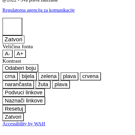
Regulatorna agencija za komunikacije
Zatvori
Veličina fonta
A-
A+
Kontrast
Odaberi boju
crna
bijela
zelena
plava
crvena
narančasta
žuta
plava
Podvuci linkove
Naznači linkove
Resetuj
Zatvori
Accessibility by WAH