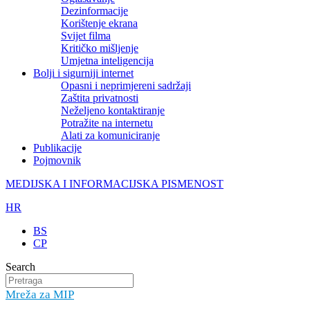
Dezinformacije
Korištenje ekrana
Svijet filma
Kritičko mišljenje
Umjetna inteligencija
Bolji i sigurniji internet
Opasni i neprimjereni sadržaji
Zaštita privatnosti
Neželjeno kontaktiranje
Potražite na internetu
Alati za komuniciranje
Publikacije
Pojmovnik
MEDIJSKA I INFORMACIJSKA PISMENOST
HR
BS
CP
Search
Mreža za MIP