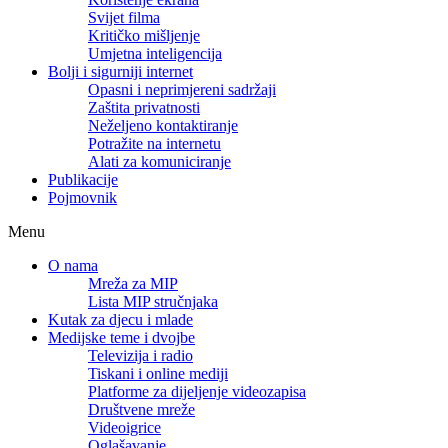
Svijet filma
Kritičko mišljenje
Umjetna inteligencija
Bolji i sigurniji internet
Opasni i neprimjereni sadržaji
Zaštita privatnosti
Neželjeno kontaktiranje
Potražite na internetu
Alati za komuniciranje
Publikacije
Pojmovnik
Menu
O nama
Mreža za MIP
Lista MIP stručnjaka
Kutak za djecu i mlade
Medijske teme i dvojbe
Televizija i radio
Tiskani i online mediji
Platforme za dijeljenje videozapisa
Društvene mreže
Videoigrice
Oglašavanje