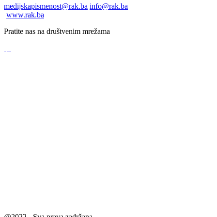
medijskapismenost@rak.ba
info@rak.ba
www.rak.ba
Pratite nas na društvenim mrežama
@2022 - Sva prava zadržana