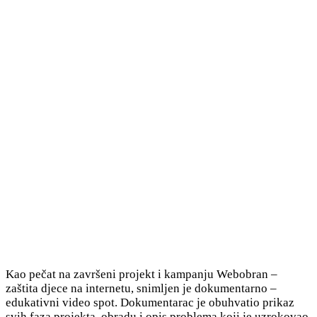
Kao pečat na završeni projekt i kampanju Webobran –
zaštita djece na internetu, snimljen je dokumentarno –
edukativni video spot. Dokumentarac je obuhvatio prikaz
svih faza projekta, obradu i opis problema koji je uzrokovao