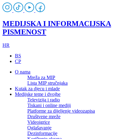
MEDIJSKA I INFORMACIJSKA
PISMENOST
HR
BS
CP
O nama
Mreža za MIP
Lista MIP stručnjaka
Kutak za djecu i mlade
Medijske teme i dvojbe
Televizija i radio
Tiskani i online mediji
Platforme za dijeljenje videozapisa
Društvene mreže
Videoigrice
Oglašavanje
Dezinformacije
Korištenje ekrana