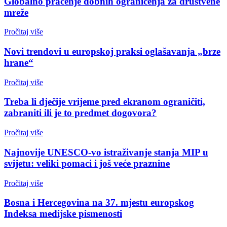
Globalno praćenje dobnih ograničenja za društvene
mreže
Pročitaj više
Novi trendovi u europskoj praksi oglašavanja „brze
hrane“
Pročitaj više
Treba li dječije vrijeme pred ekranom ograničiti,
zabraniti ili je to predmet dogovora?
Pročitaj više
Najnovije UNESCO-vo istraživanje stanja MIP u
svijetu: veliki pomaci i još veće praznine
Pročitaj više
Bosna i Hercegovina na 37. mjestu europskog
Indeksa medijske pismenosti