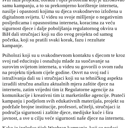
samu kampanju, a to su prekomjerno korištenje interneta,
nasilje i opasnosti kojima su djeca svakodnevno izložena u
digitalnom svijetu. U videu su svoje mišljenje o negativnim
posljedicama i opasnostima interneta, koracima za veću
sigurnost djece i dalje poboljšanja regulatornog okvira u
BiH dali stručnjaci koji su dio ovog projekta od samog
početka, koji su pratili svaki korak, fazu i rezultate
kampanje.
Psiholozi koji su u svakodnevnom kontaktu s djecom te kroz
svoj rad educiraju i osnažuju mlade za suočavanje sa
surovim svijetom interneta, u videu su govorili o svom radu
na projektu tijekom cijele godine. Osvrt na svoj rad i
istraživanja dali su i stručnjaci koji su sa tehničkog aspekta
izradili stručnu analizu aktualnih mjera zaštite djece na
internetu, zatim vrijedni tim iz Regulatorne agencije za
komunikacije i kreativni tim iz marketinške agencije. Prateći
kampanju i podjelom svih edukativnih materijala, projekt su
podržale brojne institucije, profesori, učitelji, stručnjaci iz
područja sigurnosti i zaštite djece, medijske kuće i šira
javnost, a sve u cilju veće sigurnosti naše djece na internetu.
Kako je izgledao tijek Weobran kampanje, koji su podaci