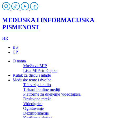
MEDIJSKA I INFORMACIJSKA
PISMENOST
HR
BS
CP
O nama
Mreža za MIP
Lista MIP stručnjaka
Kutak za djecu i mlade
Medijske teme i dvojbe
Televizija i radio
Tiskani i online mediji
Platforme za dijeljenje videozapisa
Društvene mreže
Videoigrice
Oglašavanje
Dezinformacije
Korištenje ekrana