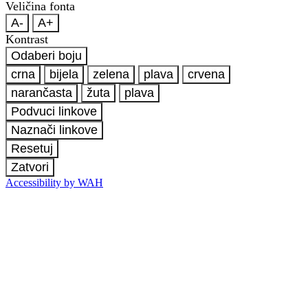
Veličina fonta
A-
A+
Kontrast
Odaberi boju
crna
bijela
zelena
plava
crvena
narančasta
žuta
plava
Podvuci linkove
Naznači linkove
Resetuj
Zatvori
Accessibility by WAH