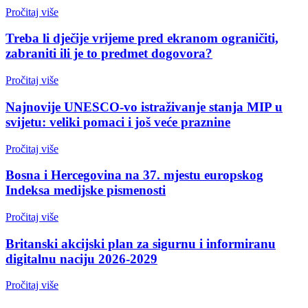
Pročitaj više
Treba li dječije vrijeme pred ekranom ograničiti,
zabraniti ili je to predmet dogovora?
Pročitaj više
Najnovije UNESCO-vo istraživanje stanja MIP u
svijetu: veliki pomaci i još veće praznine
Pročitaj više
Bosna i Hercegovina na 37. mjestu europskog
Indeksa medijske pismenosti
Pročitaj više
Britanski akcijski plan za sigurnu i informiranu
digitalnu naciju 2026-2029
Pročitaj više