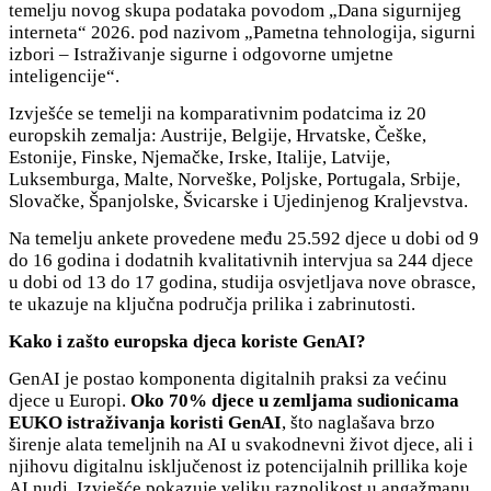
temelju novog skupa podataka povodom „Dana sigurnijeg
interneta“ 2026. pod nazivom „Pametna tehnologija, sigurni
izbori – Istraživanje sigurne i odgovorne umjetne
inteligencije“.
Izvješće se temelji na komparativnim podatcima iz 20
europskih zemalja: Austrije, Belgije, Hrvatske, Češke,
Estonije, Finske, Njemačke, Irske, Italije, Latvije,
Luksemburga, Malte, Norveške, Poljske, Portugala, Srbije,
Slovačke, Španjolske, Švicarske i Ujedinjenog Kraljevstva.
Na temelju ankete provedene među 25.592 djece u dobi od 9
do 16 godina i dodatnih kvalitativnih intervjua sa 244 djece
u dobi od 13 do 17 godina, studija osvjetljava nove obrasce,
te ukazuje na ključna područja prilika i zabrinutosti.
Kako i zašto europska djeca koriste GenAI?
GenAI je postao komponenta digitalnih praksi za većinu
djece u Europi.
Oko 70% djece u zemljama sudionicama
EUKO istraživanja koristi GenAI
, što naglašava brzo
širenje alata temeljnih na AI u svakodnevni život djece, ali i
njihovu digitalnu isključenost iz potencijalnih prillika koje
AI nudi. Izvješće pokazuje veliku raznolikost u angažmanu