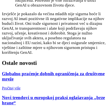
isključena. Potrebno je više istraživanja o ulozi
GenAI u obrazovnom životu djece.
Izvješće je pokazalo da većina mladih nije sigurna hoće li
razvoj AI imati pozitivne ili negativne implikacije na njihov
budući život. Oni traže sigurnost i privatnost već u dizajnu
GenAI, te transparentnost i alate koji podržavaju njihov
razvoj, učenje, kreativnost i dobrobit. Stoga je nužno
uključivanje svih aktera, a posebno regulatora na
nacionalnoj i EU razini, kako bi se djeci osigurale smjernice,
vještine i zaštitne mjere u njihovom sigurnom pristupu i
korištenju GenAI.
Ostale novosti
Globalno praćenje dobnih ograničenja za društvene
mreže
Pročitaj više
Novi trendovi u europskoj praksi oglašavanja „brze
hrane“