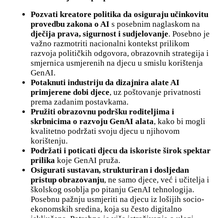
Pozvati kreatore politika da osiguraju učinkovitu
provedbu zakona o AI
s posebnim naglaskom na
dječija prava, sigurnost i sudjelovanje
. Posebno je
važno razmotriti nacionalni kontekst prilikom
razvoja političkih odgovora, obrazovnih strategija i
smjernica usmjerenih na djecu u smislu korištenja
GenAI.
Potaknuti industriju da dizajnira alate AI
primjerene dobi djece
, uz poštovanje privatnosti
prema zadanim postavkama.
Pružiti obrazovnu podršku roditeljima i
skrbnicima o razvoju GenAI alata
, kako bi mogli
kvalitetno podržati svoju djecu u njihovom
korištenju.
Podržati i poticati djecu da iskoriste širok spektar
prilika
koje GenAI pruža.
Osigurati sustavan, strukturiran i dosljedan
pristup obrazovanju
, ne samo djece, već i učitelja i
školskog osoblja po pitanju GenAI tehnologija.
Posebnu pažnju usmjeriti na djecu iz lošijih socio-
ekonomskih sredina, koja su često digitalno