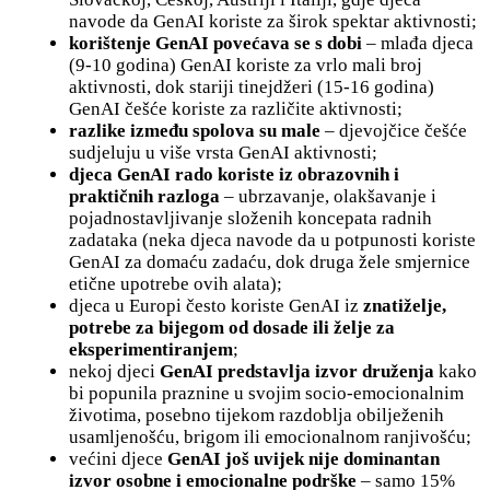
navode da GenAI koriste za širok spektar aktivnosti;
korištenje GenAI povećava se s dobi
– mlađa djeca
(9-10 godina) GenAI koriste za vrlo mali broj
aktivnosti, dok stariji tinejdžeri (15-16 godina)
GenAI češće koriste za različite aktivnosti;
razlike između spolova su male
– djevojčice češće
sudjeluju u više vrsta GenAI aktivnosti;
djeca GenAI rado koriste
iz obrazovnih i
praktičnih razloga
– ubrzavanje, olakšavanje i
pojadnostavljivanje složenih koncepata radnih
zadataka (neka djeca navode da u potpunosti koriste
GenAI za domaću zadaću, dok druga žele smjernice
etične upotrebe ovih alata);
djeca u Europi često koriste GenAI iz
znatiželje,
potrebe za bijegom od dosade ili želje za
eksperimentiranjem
;
nekoj djeci
GenAI
predstavlja izvor druženja
kako
bi popunila praznine u svojim socio-emocionalnim
životima, posebno tijekom razdoblja obilježenih
usamljenošću, brigom ili emocionalnom ranjivošću;
većini djece
GenAI još uvijek
nije dominantan
izvor osobne i emocionalne podrške
– samo 15%