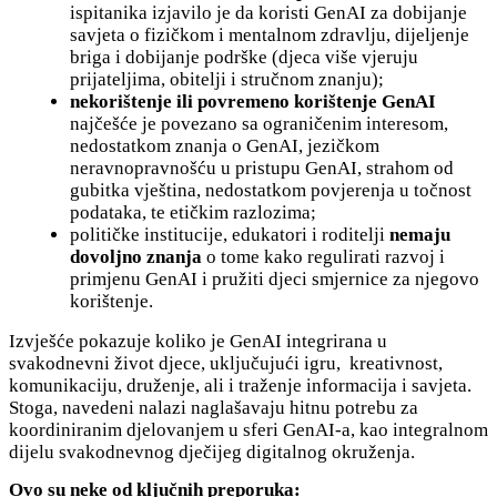
ispitanika izjavilo je da koristi GenAI za dobijanje
savjeta o fizičkom i mentalnom zdravlju, dijeljenje
briga i dobijanje podrške (djeca više vjeruju
prijateljima, obitelji i stručnom znanju);
nekorištenje ili povremeno korištenje GenAI
najčešće je povezano sa ograničenim interesom,
nedostatkom znanja o GenAI, jezičkom
neravnopravnošću u pristupu GenAI, strahom od
gubitka vještina, nedostatkom povjerenja u točnost
podataka, te etičkim razlozima;
političke institucije, edukatori i roditelji
nemaju
dovoljno znanja
o tome kako regulirati razvoj i
primjenu GenAI i pružiti djeci smjernice za njegovo
korištenje.
Izvješće pokazuje koliko je GenAI integrirana u
svakodnevni život djece, uključujući igru, kreativnost,
komunikaciju, druženje, ali i traženje informacija i savjeta.
Stoga, navedeni nalazi naglašavaju hitnu potrebu za
koordiniranim djelovanjem u sferi GenAI-a, kao integralnom
dijelu svakodnevnog dječijeg digitalnog okruženja.
Ovo su neke od ključnih preporuka: