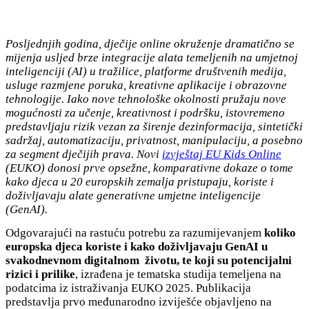
Posljednjih godina, dječije online okruženje dramatično se
mijenja usljed brze integracije alata temeljenih na umjetnoj
inteligenciji (AI) u tražilice, platforme društvenih medija,
usluge razmjene poruka, kreativne aplikacije i obrazovne
tehnologije. Iako nove tehnološke okolnosti pružaju nove
mogućnosti za učenje, kreativnost i podršku, istovremeno
predstavljaju rizik vezan za širenje dezinformacija, sintetički
sadržaj, automatizaciju, privatnost, manipulaciju, a posebno
za segment dječijih prava. Novi
izvještaj EU Kids Online
(EUKO) donosi prve opsežne, komparativne dokaze o tome
kako djeca u 20 europskih zemalja pristupaju, koriste i
doživljavaju alate generativne umjetne inteligencije
(GenAI).
Odgovarajući na rastuću potrebu za razumijevanjem
koliko
europska djeca koriste i kako doživljavaju GenAI u
svakodnevnom digitalnom životu, te koji su potencijalni
rizici i prilike
, izrađena je tematska studija temeljena na
podatcima iz istraživanja EUKO 2025. Publikacija
predstavlja prvo međunarodno izviješće objavljeno na