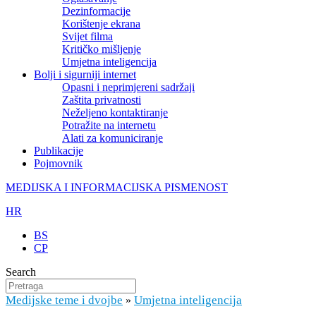
Dezinformacije
Korištenje ekrana
Svijet filma
Kritičko mišljenje
Umjetna inteligencija
Bolji i sigurniji internet
Opasni i neprimjereni sadržaji
Zaštita privatnosti
Neželjeno kontaktiranje
Potražite na internetu
Alati za komuniciranje
Publikacije
Pojmovnik
MEDIJSKA I INFORMACIJSKA PISMENOST
HR
BS
CP
Search
Medijske teme i dvojbe
Umjetna inteligencija
»