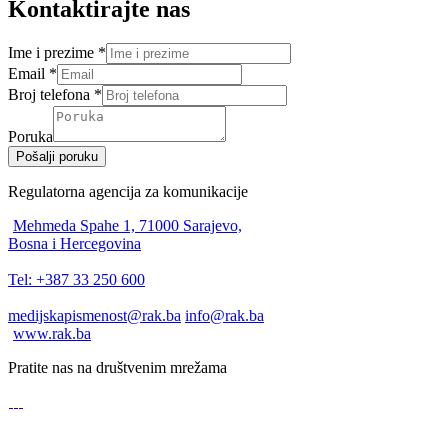
Kontaktirajte nas
Ime i prezime
*
Email
*
Broj telefona
*
Poruka
Pošalji poruku
Regulatorna agencija za komunikacije
Mehmeda Spahe 1, 71000 Sarajevo,
Bosna i Hercegovina
Tel: +387 33 250 600
medijskapismenost@rak.ba
info@rak.ba
www.rak.ba
Pratite nas na društvenim mrežama