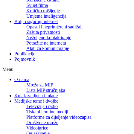
Svijet filma
Kritičko mišljenje
Umjetna inteligencija
Bolji i sigurniji internet
Opasni i neprimjereni sadržaji
Zaštita privatnosti
Neželjeno kontaktiranje
Potražite na internetu
Alati za komuniciranje
Publikacije
Pojmovnik
Menu
O nama
Mreža za MIP
Lista MIP stručnjaka
Kutak za djecu i mlade
Medijske teme i dvojbe
Televizija i radio
Tiskani i online mediji
Platforme za dijeljenje videozapisa
Društvene mreže
Videoigrice
Oglašavanje