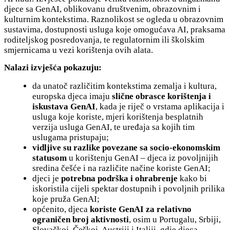
djece sa GenAI, oblikovanu društvenim, obrazovnim i
kulturnim kontekstima. Raznolikost se ogleda u obrazovnim
sustavima, dostupnosti usluga koje omogućava AI, praksama
roditeljskog posredovanja, te regulatornim ili školskim
smjernicama u vezi korištenja ovih alata.
Nalazi izvješća pokazuju:
da unatoč različitim kontekstima zemalja i kultura,
europska djeca imaju
slične obrasce korištenja i
iskustava GenAI
, kada je riječ o vrstama aplikacija i
usluga koje koriste, mjeri korištenja besplatnih
verzija usluga GenAI, te uređaja sa kojih tim
uslugama pristupaju;
vidljive su razlike povezane sa socio-ekonomskim
statusom
u korištenju GenAI – djeca iz povoljnijih
sredina češće i na različite načine koriste GenAI;
djeci je
potrebna podrška i ohrabrenje
kako bi
iskoristila cijeli spektar dostupnih i povoljnih prilika
koje pruža GenAI;
općenito, djeca
koriste GenAI za relativno
ograničen broj aktivnosti
, osim u Portugalu, Srbiji,
Slovačkoj, Češkoj, Austriji i Italiji, gdje djeca