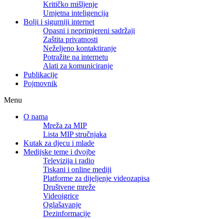
Kritičko mišljenje
Umjetna inteligencija
Bolji i sigurniji internet
Opasni i neprimjereni sadržaji
Zaštita privatnosti
Neželjeno kontaktiranje
Potražite na internetu
Alati za komuniciranje
Publikacije
Pojmovnik
Menu
O nama
Mreža za MIP
Lista MIP stručnjaka
Kutak za djecu i mlade
Medijske teme i dvojbe
Televizija i radio
Tiskani i online mediji
Platforme za dijeljenje videozapisa
Društvene mreže
Videoigrice
Oglašavanje
Dezinformacije