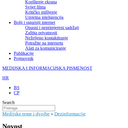
Korištenje ekrana
Svijet filma
Kritičko mišljenje
Umjetna inteligencija
Bolji i sigurniji internet
Opasni i neprimjereni sadržaji
Zaštita privatnosti
Neželjeno kontaktiranje
Potražite na internetu
Alati za komuniciranje
Publikacije
Pojmovnik
MEDIJSKA I INFORMACIJSKA PISMENOST
HR
BS
CP
Search
Medijske teme i dvojbe
Dezinformacije
»
Novost