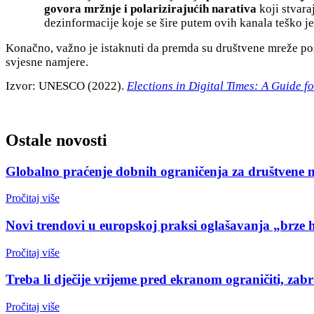
govora mržnje i polarizirajućih narativa
koji stvara
dezinformacije koje se šire putem ovih kanala teško je d
Konačno, važno je istaknuti da premda su društvene mreže post
svjesne namjere.
Izvor: UNESCO (2022).
Elections in Digital Times: A Guide fo
Ostale novosti
Globalno praćenje dobnih ograničenja za društvene 
Pročitaj više
Novi trendovi u europskoj praksi oglašavanja „brze 
Pročitaj više
Treba li dječije vrijeme pred ekranom ograničiti, zabr
Pročitaj više