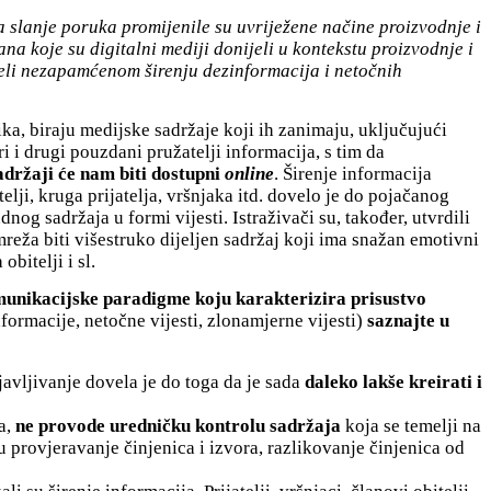
a slanje poruka promijenile su uvriježene načine proizvodnje i
ana koje su digitalni mediji donijeli u kontekstu proizvodnje i
ijeli nezapamćenom širenju dezinformacija i netočnih
a, biraju medijske sadržaje koji ih zanimaju, uključujući
i i drugi pouzdani pružatelji informacija, s tim da
adržaji će nam biti dostupni
online
. Širenje informacija
elji, kruga prijatelja, vršnjaka itd. dovelo je do pojačanog
og sadržaja u formi vijesti. Istraživači su, također, utvrdili
reža biti višestruko dijeljen sadržaj koji ima snažan emotivni
obitelji i sl.
omunikacijske paradigme koju karakterizira prisustvo
formacije, netočne vijesti, zlonamjerne vijesti)
saznajte u
javljivanje dovela je do toga da je sada
daleko lakše kreirati i
ja,
ne provode uredničku kontrolu sadržaja
koja se temelji na
u provjeravanje činjenica i izvora, razlikovanje činjenica od