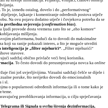
i su širenje informacija. Prijatelji, vršnjaci, članovi obitelji
dvijanja.
. To je, između ostalog, dovelo i do „performativnog“
ijeljenje, lajkanje i komentiranje određenih postova utječe
osobu. Na ovu pojavu dodatno utječe i čovjekova potreba da se
ša prethodna uvjerenja (
confirmation bias
)
.
a ljudi provode dosta vremena zato što se „eho komore“
ukobljavanja mišljenja.
a svojim platformama, budući da to dovodi do maksimalne
 koji su ranije pokazali interes, a što je moguće utvrditi
inteligencija je „filter mjehurići“
. „Filter mjehurići“
ihove stavove.
avajući sadržaj obično privlače veći broj korisnika.
ormacija
. To često dovodi do preusmjeravanja novca ka
online
žaje čini još uvjerljivijima. Vizualni sadržaji češće se dijele i
vizualne poruke, što nerijetko dovodi do emocionalnih
 i sl.
ojma o popularnosti određenih informacija ili o tome kako je
je/teme.
varavajućeg preoblikovanja informacija, u cilju sprječavanja
, Telegrama ili Signala u svrhu širenja dezinformacija,