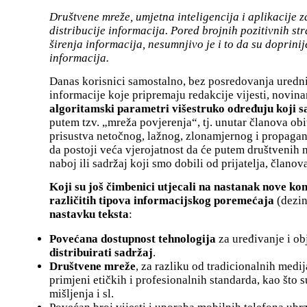
Društvene mreže, umjetna inteligencija i aplikacije z
distribucije informacija. Pored brojnih pozitivnih str
širenja informacija, nesumnjivo je i to da su doprin
informacija.
Danas korisnici samostalno, bez posredovanja urednik
informacije koje pripremaju redakcije vijesti, novinar
algoritamski parametri višestruko određuju koji s
putem tzv. „mreža povjerenja“, tj. unutar članova obit
prisustva netočnog, lažnog, zlonamjernog i propagandn
da postoji veća vjerojatnost da će putem društvenih m
naboj ili sadržaj koji smo dobili od prijatelja, članova 
Koji su još čimbenici utjecali na nastanak nove k
različitih tipova informacijskog poremećaja
(dezin
nastavku teksta
:
Povećana dostupnost tehnologija
za uređivanje i ob
distribuirati sadržaj
.
Društvene mreže
, za razliku od tradicionalnih medi
primjeni etičkih i profesionalnih standarda, kao što s
mišljenja i sl.