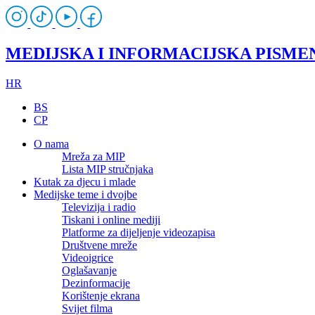
MEDIJSKA I INFORMACIJSKA PISME
HR
BS
CP
O nama
Mreža za MIP
Lista MIP stručnjaka
Kutak za djecu i mlade
Medijske teme i dvojbe
Televizija i radio
Tiskani i online mediji
Platforme za dijeljenje videozapisa
Društvene mreže
Videoigrice
Oglašavanje
Dezinformacije
Korištenje ekrana
Svijet filma