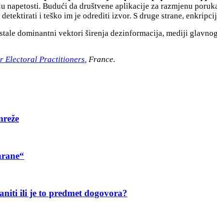
ju napetosti. Budući da društvene aplikacije za razmjenu poruk
etektirati i teško im je odrediti izvor. S druge strane, enkripcija
ale dominantni vektori širenja dezinformacija, mediji glavnog 
r Electoral Practitioners
, France.
mreže
hrane“
aniti ili je to predmet dogovora?