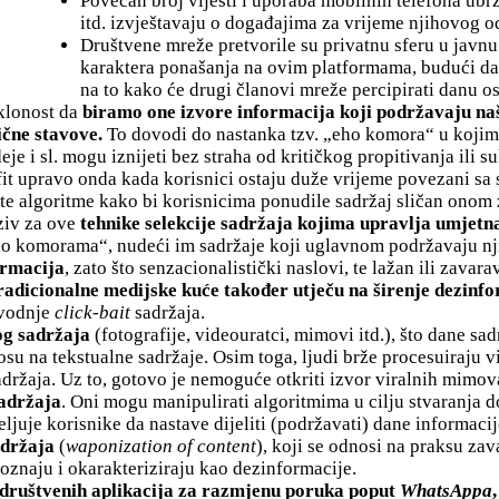
Povećan broj vijesti i uporaba mobilnih telefona ubrzal
itd. izvještavaju o događajima za vrijeme njihovog o
Društvene mreže pretvorile su privatnu sferu u javnu
karaktera ponašanja na ovim platformama, budući da d
na to kako će drugi članovi mreže percipirati danu 
sklonost da
biramo one izvore informacija koji podržavaju na
ične stavove.
To dovodi do nastanka tzv. „eho komora“ u kojim
eje i sl. mogu iznijeti bez straha od kritičkog propitivanja ili s
ofit upravo onda kada korisnici ostaju duže vrijeme povezani s
e algoritme kako bi korisnicima ponudile sadržaj sličan onom za
aziv za ove
tehnike selekcije sadržaja kojima upravlja umjetna 
ho komorama“, nudeći im sadržaje koji uglavnom podržavaju nj
ormacija
, zato što senzacionalistički naslovi, te lažan ili zavar
radicionalne medijske kuće također utječu na širenje dezinf
zvodnje
click-bait
sadržaja.
og sadržaja
(fotografije, videouratci, mimovi itd.), što dane sadr
osu na tekstualne sadržaje. Osim toga, ljudi brže procesuiraju 
adržaja. Uz to, gotovo je nemoguće otkriti izvor viralnih mimova
sadržaja
. Oni mogu manipulirati algoritmima u cilju stvaranja d
ljuje korisnike da nastave dijeliti (podržavati) dane informaci
adržaja
(
waponization of content
), koji se odnosi na praksu za
oznaju i okarakteriziraju kao dezinformacije.
 društvenih aplikacija za razmjenu poruka poput
WhatsAppa