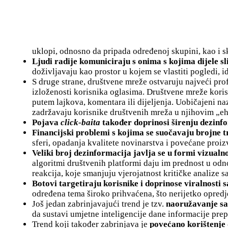
uklopi, odnosno da pripada određenoj skupini, kao i 
Ljudi radije komuniciraju s onima s kojima dijele sl
doživljavaju kao prostor u kojem se vlastiti pogledi, id
S druge strane, društvene mreže ostvaruju najveći pr
izloženosti korisnika oglasima. Društvene mreže korist
putem lajkova, komentara ili dijeljenja. Uobičajeni n
zadržavaju korisnike društvenih mreža u njihovim „e
Pojava
click-baita
također doprinosi širenju dezinf
Financijski problemi s kojima se suočavaju brojne t
sferi, opadanja kvalitete novinarstva i povećane proi
Veliki broj dezinformacija javlja se u formi vizualn
algoritmi društvenih platformi daju im prednost u odn
reakcija, koje smanjuju vjerojatnost kritičke analize s
Botovi targetiraju korisnike i doprinose viralnosti 
određena tema široko prihvaćena, što nerijetko opredje
Još jedan zabrinjavajući trend je tzv.
naoružavanje s
da sustavi umjetne inteligencije dane informacije prep
Trend koji također zabrinjava je
povećano korištenje