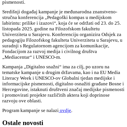
pismenosti.
Središnji događaj kampanje je međunarodna znanstveno-
stručna konferencija „Pedagoški kompas u medijskom
labirintu: prilike i izazovi“, koja će se održati od 23. do 25.
listopada 2025. godine na Filozofskom fakultetu
Univerziteta u Sarajevu. Konferenciju organizira Odsjek za
pedagogiju Filozofskog fakulteta Univerziteta u Sarajevu, u
suradnji s Regulatornom agencijom za komunikacije,
Fondacijom za razvoj medija i civilnog društva
„Mediacentar“ i UNESCO-m.
Kampanja „Digitalno snažni“ ima za cilj, po uzoru na
tematske kampanje u drugim državama, kao i na EU Media
Literacy Week i UNESCO-ov Globalni tjedan medijske i
informacijske pismenosti, digitalno osnažiti građane Bosne i
Hercegovine, istaknuti društveni značaj medijske pismenosti
i promovirati projekte različitih aktera koji doprinose
razvoju ove oblasti.
Program kampanje se nalazi
ovdje
.
Ostale novosti