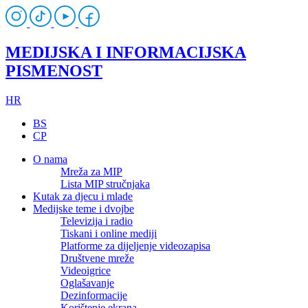
MEDIJSKA I INFORMACIJSKA
PISMENOST
HR
BS
CP
O nama
Mreža za MIP
Lista MIP stručnjaka
Kutak za djecu i mlade
Medijske teme i dvojbe
Televizija i radio
Tiskani i online mediji
Platforme za dijeljenje videozapisa
Društvene mreže
Videoigrice
Oglašavanje
Dezinformacije
Korištenje ekrana