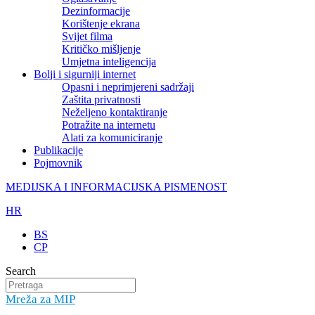
Dezinformacije
Korištenje ekrana
Svijet filma
Kritičko mišljenje
Umjetna inteligencija
Bolji i sigurniji internet
Opasni i neprimjereni sadržaji
Zaštita privatnosti
Neželjeno kontaktiranje
Potražite na internetu
Alati za komuniciranje
Publikacije
Pojmovnik
MEDIJSKA I INFORMACIJSKA PISMENOST
HR
BS
CP
Search
Mreža za MIP