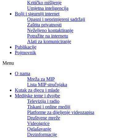
Kritičko mišljenje
Umjetna inteligencija
Bolji i sigurniji internet
Opasni i neprimjereni sadržaji
Zaštita privatnosti
Neželjeno kontaktiranje
Potražite na internetu
Alati za komuniciranje
Publikacije
Pojmovnik
Menu
O nama
Mreža za MIP
Lista MIP stručnjaka
Kutak za djecu i mlade
Medijske teme i dvojbe
Televizija i radio
Tiskani i online mediji
Platforme za dijeljenje videozapisa
Društvene mreže
Videoigrice
Oglašavanje
Dezinformacije