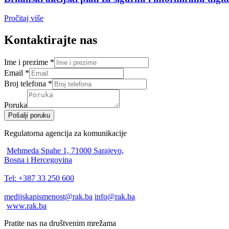
Pročitaj više
Kontaktirajte nas
Ime i prezime
*
Email
*
Broj telefona
*
Poruka
Pošalji poruku
Regulatorna agencija za komunikacije
Mehmeda Spahe 1, 71000 Sarajevo,
Bosna i Hercegovina
Tel: +387 33 250 600
medijskapismenost@rak.ba
info@rak.ba
www.rak.ba
Pratite nas na društvenim mrežama