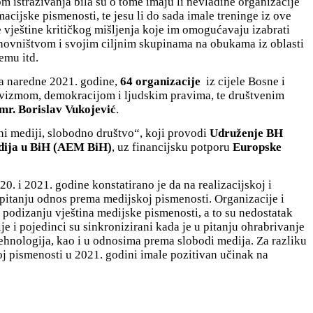
om istraživanja bila su o tome imaju li nevladine organizacije
acijske pismenosti, te jesu li do sada imale treninge iz ove
e vještine kritičkog mišljenja koje im omogućavaju izabrati
tanovništvom i svojim ciljnim skupinama na obukama iz oblasti
emu itd.
 a naredne 2021. godine,
64 organizacije
iz cijele Bosne i
ivizmom, demokracijom i ljudskim pravima, te društvenim
mr. Borislav Vukojević
.
dni mediji, slobodno društvo“, koji provodi
Udruženje BH
edija u BiH (AEM BiH)
, uz financijsku potporu
Europske
. i 2021. godine konstatirano je da na realizacijskoj i
 pitanju odnos prema medijskoj pismenosti. Organizacije i
 podizanju vještina medijske pismenosti, a to su nedostatak
e i pojedinci su sinkronizirani kada je u pitanju ohrabrivanje
tehnologija, kao i u odnosima prema slobodi medija. Za razliku
oj pismenosti u 2021. godini imale pozitivan učinak na