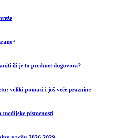
mreže
hrane“
aniti ili je to predmet dogovora?
u: veliki pomaci i još veće praznine
a medijske pismenosti
talnu naciju 2026-2029