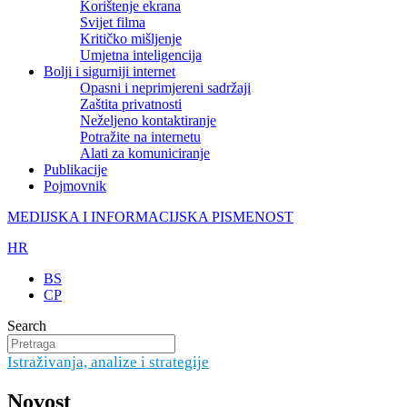
Korištenje ekrana
Svijet filma
Kritičko mišljenje
Umjetna inteligencija
Bolji i sigurniji internet
Opasni i neprimjereni sadržaji
Zaštita privatnosti
Neželjeno kontaktiranje
Potražite na internetu
Alati za komuniciranje
Publikacije
Pojmovnik
MEDIJSKA I INFORMACIJSKA PISMENOST
HR
BS
CP
Search
Istraživanja, analize i strategije
Novost