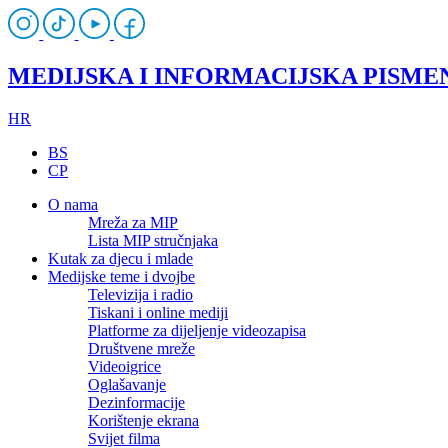
MEDIJSKA I INFORMACIJSKA PISME
HR
BS
CP
O nama
Mreža za MIP
Lista MIP stručnjaka
Kutak za djecu i mlade
Medijske teme i dvojbe
Televizija i radio
Tiskani i online mediji
Platforme za dijeljenje videozapisa
Društvene mreže
Videoigrice
Oglašavanje
Dezinformacije
Korištenje ekrana
Svijet filma