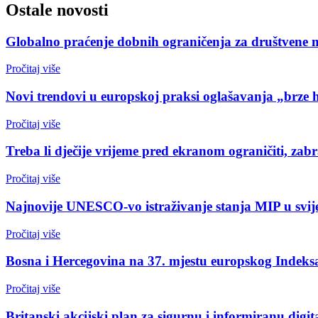
Ostale novosti
Globalno praćenje dobnih ograničenja za društvene 
Pročitaj više
Novi trendovi u europskoj praksi oglašavanja „brze 
Pročitaj više
Treba li dječije vrijeme pred ekranom ograničiti, zabr
Pročitaj više
Najnovije UNESCO-vo istraživanje stanja MIP u svijet
Pročitaj više
Bosna i Hercegovina na 37. mjestu europskog Indeks
Pročitaj više
Britanski akcijski plan za sigurnu i informiranu digi