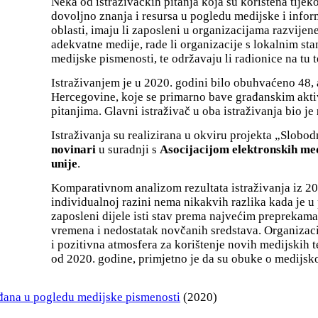
Neka od istraživačkih pitanja koja su korištena tijek
dovoljno znanja i resursa u pogledu medijske i inform
oblasti, imaju li zaposleni u organizacijama razvijen
adekvatne medije, rade li organizacije s lokalnim s
medijske pismenosti, te održavaju li radionice na tu t
Istraživanjem je u 2020. godini bilo obuhvaćeno 48,
Hercegovine, koje se primarno bave građanskim akt
pitanjima. Glavni istraživač u oba istraživanja bio je
Istraživanja su realizirana u okviru projekta „Slobo
novinari
u suradnji s
Asocijacijom elektronskih m
unije
.
Komparativnom analizom rezultata istraživanja iz 2020
individualnoj razini nema nikakvih razlika kada je u
zaposleni dijele isti stav prema najvećim preprekama
vremena i nedostatak novčanih sredstava. Organizacij
i pozitivna atmosfera za korištenje novih medijskih 
od 2020. godine, primjetno je da su obuke o medijsk
ađana u pogledu medijske pismenosti
(2020)