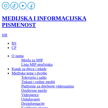
MEDIJSKA I INFORMACIJSKA
PISMENOST
HR
BS
CP
O nama
Mreža za MIP
Lista MIP stručnjaka
Kutak za djecu i mlade
Medijske teme i dvojbe
Televizija i radio
Tiskani i online mediji
Platforme za dijeljenje videozapisa
Društvene mreže
Videoigrice
Oglašavanje
Dezinformacije
Korištenje ekrana