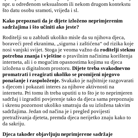
npr. u određenom seksualnom ili nekom drugom kontekstu
što datu osobu sramoti, vrijeđa i sl.
Kako prepoznati da je dijete izloženo neprimjerenim
sadržajima i što učiniti ako jeste?
Roditelji su u zabludi ukoliko misle da su njihova djeca,
boraveći pred ekranima, „sigurna i zaštićena“ od rizika koje
nosi vanjski svijet. Stoga je veoma važno da
roditelji steknu
potrebna znanja i vještine
o pravilnim načinima korištenja
interneta, ali i o mogućim opasnostima kojima su djeca
izložena u digitalnom prostoru.
Dijete treba svakodnevno
promatrati i reagirati ukoliko se promijeni njegovo
ponašanje i raspoloženje.
Svakako je najbitnije razgovarati
s djecom i pokazati interes za njihove aktivnosti na
internetu. Pri tomu ih treba uputiti u to što je to neprimjeren
sadržaj i izgraditi povjerenje tako da djeca sama prepoznaju
i skrenu pozornost ukoliko smatraju da su izložena takvim
sadržajima. Jedan od načina je i pregled povijesti
pretraživanja djeteta, premda djeca nerijetko znaju kako to
da sakriju.
Djeca također objavljuju neprimjerene sadržaje