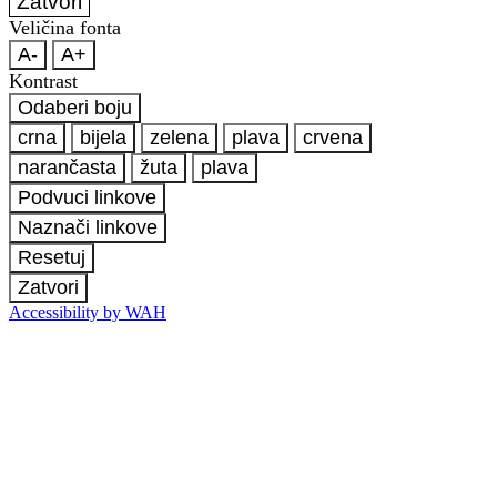
Zatvori
Veličina fonta
A-
A+
Kontrast
Odaberi boju
crna
bijela
zelena
plava
crvena
narančasta
žuta
plava
Podvuci linkove
Naznači linkove
Resetuj
Zatvori
Accessibility by WAH