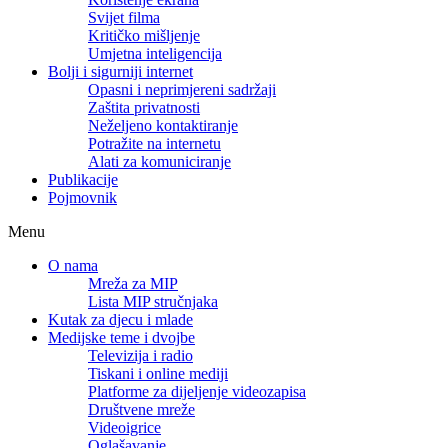
Svijet filma
Kritičko mišljenje
Umjetna inteligencija
Bolji i sigurniji internet
Opasni i neprimjereni sadržaji
Zaštita privatnosti
Neželjeno kontaktiranje
Potražite na internetu
Alati za komuniciranje
Publikacije
Pojmovnik
Menu
O nama
Mreža za MIP
Lista MIP stručnjaka
Kutak za djecu i mlade
Medijske teme i dvojbe
Televizija i radio
Tiskani i online mediji
Platforme za dijeljenje videozapisa
Društvene mreže
Videoigrice
Oglašavanje