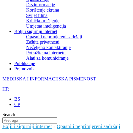
Dezinformacije
Korištenje ekrana
Svijet filma
Kritičko mišljenje
Umjetna inteligencija
Bolji i sigurniji internet
Opasni i neprimjereni sadržaji
Zaštita privatnosti
Neželjeno kontaktiranje
Potražite na internetu
Alati za komuniciranje
Publikacije
Pojmovnik
MEDIJSKA I INFORMACIJSKA PISMENOST
HR
BS
CP
Search
Bolji i sigurniji internet
Opasni i neprimjereni sadržaji
»