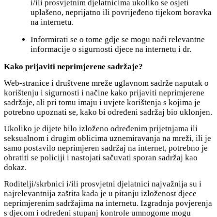
i/ili prosvjetnim djelatnicima ukoliko se osjeti
uplašeno, neprijatno ili povrijeđeno tijekom boravka
na internetu.
Informirati se o tome gdje se mogu naći relevantne
informacije o sigurnosti djece na internetu i dr.
Kako prijaviti neprimjerene sadržaje?
Web-stranice i društvene mreže uglavnom sadrže naputak o
korištenju i sigurnosti i načine kako prijaviti neprimjerene
sadržaje, ali pri tomu imaju i uvjete korištenja s kojima je
potrebno upoznati se, kako bi određeni sadržaj bio uklonjen.
Ukoliko je dijete bilo izloženo određenim prijetnjama ili
seksualnom i drugim oblicima uznemiravanja na mreži, ili je
samo postavilo neprimjeren sadržaj na internet, potrebno je
obratiti se policiji i nastojati sačuvati sporan sadržaj kao
dokaz.
Roditelji/skrbnici i/ili prosvjetni djelatnici najvažnija su i
najrelevantnija zaštita kada je u pitanju izloženost djece
neprimjerenim sadržajima na internetu. Izgradnja povjerenja
s djecom i određeni stupanj kontrole umnogome mogu