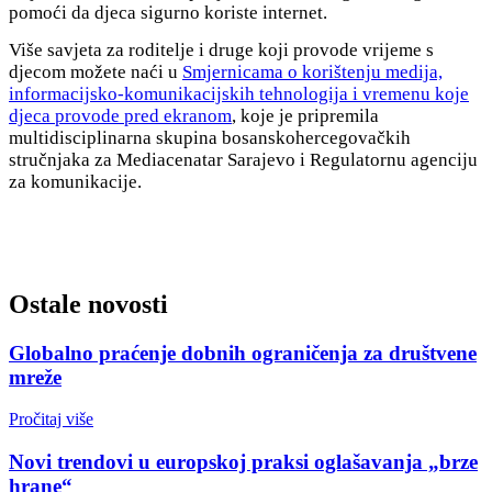
pomoći da djeca sigurno koriste internet.
Više savjeta za roditelje i druge koji provode vrijeme s
djecom možete naći u
Smjernicama o korištenju medija,
informacijsko-komunikacijskih tehnologija i vremenu koje
djeca provode pred ekranom
, koje je pripremila
multidisciplinarna skupina bosanskohercegovačkih
stručnjaka za Mediacenatar Sarajevo i Regulatornu agenciju
za komunikacije.
Ostale novosti
Globalno praćenje dobnih ograničenja za društvene
mreže
Pročitaj više
Novi trendovi u europskoj praksi oglašavanja „brze
hrane“