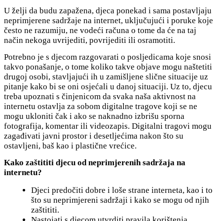
U želji da budu zapažena, djeca ponekad i sama postavljaju
neprimjerene sadržaje na internet, uključujući i poruke koje
često ne razumiju, ne vodeći računa o tome da će na taj
način nekoga uvrijediti, povrijediti ili osramotiti.
Potrebno je s djecom razgovarati o posljedicama koje snosi
takvo ponašanje, o tome koliko takve objave mogu naštetiti
drugoj osobi, stavljajući ih u zamišljene slične situacije uz
pitanje kako bi se oni osjećali u danoj situaciji. Uz to, djecu
treba upoznati s činjenicom da svaka naša aktivnost na
internetu ostavlja za sobom digitalne tragove koji se ne
mogu ukloniti čak i ako se naknadno izbrišu sporna
fotografija, komentar ili videozapis. Digitalni tragovi mogu
zagađivati javni prostor i desetljećima nakon što su
ostavljeni, baš kao i plastične vrećice.
Kako zaštititi djecu od neprimjerenih sadržaja na
internetu?
Djeci predočiti dobre i loše strane interneta, kao i to
što su neprimjereni sadržaji i kako se mogu od njih
zaštititi.
Nastojati s djecom utvrditi pravila korištenja