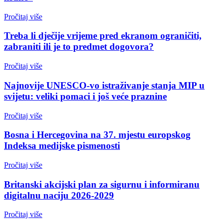
Pročitaj više
Treba li dječije vrijeme pred ekranom ograničiti,
zabraniti ili je to predmet dogovora?
Pročitaj više
Najnovije UNESCO-vo istraživanje stanja MIP u
svijetu: veliki pomaci i još veće praznine
Pročitaj više
Bosna i Hercegovina na 37. mjestu europskog
Indeksa medijske pismenosti
Pročitaj više
Britanski akcijski plan za sigurnu i informiranu
digitalnu naciju 2026-2029
Pročitaj više