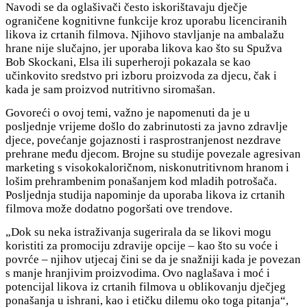
Navodi se da oglašivači često iskorištavaju dječje
ograničene kognitivne funkcije kroz uporabu licenciranih
likova iz crtanih filmova. Njihovo stavljanje na ambalažu
hrane nije slučajno, jer uporaba likova kao što su Spužva
Bob Skockani, Elsa ili superheroji pokazala se kao
učinkovito sredstvo pri izboru proizvoda za djecu, čak i
kada je sam proizvod nutritivno siromašan.
Govoreći o ovoj temi, važno je napomenuti da je u
posljednje vrijeme došlo do zabrinutosti za javno zdravlje
djece, povećanje gojaznosti i rasprostranjenost nezdrave
prehrane među djecom. Brojne su studije povezale agresivan
marketing s visokokaloričnom, niskonutritivnom hranom i
lošim prehrambenim ponašanjem kod mladih potrošača.
Posljednja studija napominje da uporaba likova iz crtanih
filmova može dodatno pogoršati ove trendove.
„Dok su neka istraživanja sugerirala da se likovi mogu
koristiti za promociju zdravije opcije ‒ kao što su voće i
povrće ‒ njihov utjecaj čini se da je snažniji kada je povezan
s manje hranjivim proizvodima. Ovo naglašava i moć i
potencijal likova iz crtanih filmova u oblikovanju dječjeg
ponašanja u ishrani, kao i etičku dilemu oko toga pitanja“,