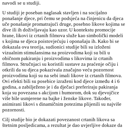
navodi se u studiji.
U studiji je poseban naglasak stavljen i na socijalno
ponašanje djece, pri čemu se podsjeća na činjenicu da djeca
uče ponašanje promatrajući druge, posebno likove kojima se
dive ili ih doživljavaju kao uzor. U kontekstu promocije
hrane, likovi iz crtanih filmova služe kao simbolički modeli
s kojima se djeca poistovjećuju i oponašaju ih. Kako bi se
dokazala ova teorija, sudionici studije bili su izloženi
vizualnim stimulansima na proizvodima koji su bili u
običnom pakiranju i proizvodima s likovima iz crtanih
filmova. Stručnjaci su koristili sustave za praćenje očiju i
otkrili da su djeca pokazivala značajno veću pozornost
proizvodima koji su na sebi imali likove iz crtanih filmova.
Ovi efekti bili su posebice izraženi kod djece između 4 i 6
godina, a zabilježeno je i da dječaci preferiraju pakiranja
koja su povezana s akcijom i humorom, dok su djevojčice
više bile usmjerene na bajke i ženske likove. Također,
animirani likovi s dinamičnim potezima plijenili su najviše
pozornosti.
Cilj studije bio je dokazati povezanost crtanih likova sa
štetnim posljedicama, a rezultat je dao uvjerljive dokaze da