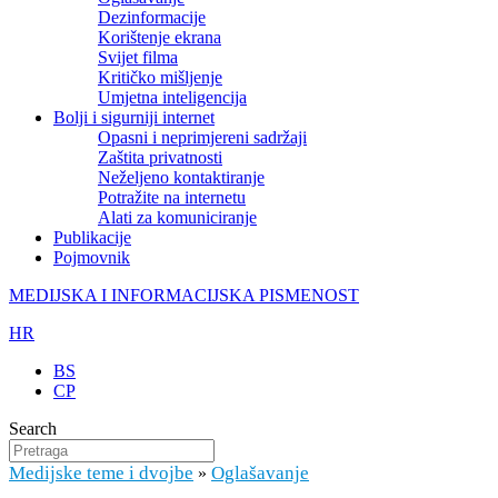
Dezinformacije
Korištenje ekrana
Svijet filma
Kritičko mišljenje
Umjetna inteligencija
Bolji i sigurniji internet
Opasni i neprimjereni sadržaji
Zaštita privatnosti
Neželjeno kontaktiranje
Potražite na internetu
Alati za komuniciranje
Publikacije
Pojmovnik
MEDIJSKA I INFORMACIJSKA PISMENOST
HR
BS
CP
Search
Medijske teme i dvojbe
Oglašavanje
»