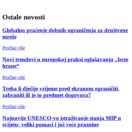
Ostale novosti
Globalno praćenje dobnih ograničenja za društvene
mreže
Pročitaj više
Novi trendovi u europskoj praksi oglašavanja „brze
hrane“
Pročitaj više
Treba li dječije vrijeme pred ekranom ograničiti,
zabraniti ili je to predmet dogovora?
Pročitaj više
Najnovije UNESCO-vo istraživanje stanja MIP u
svijetu: veliki pomaci i još veće praznine