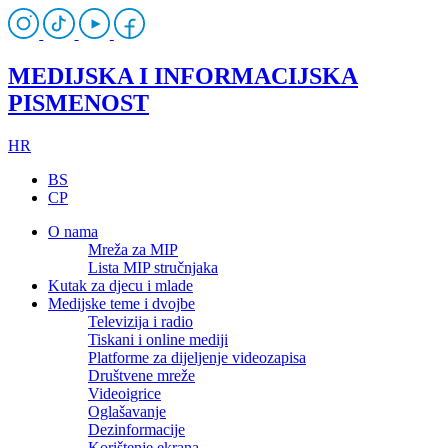
MEDIJSKA I INFORMACIJSKA
PISMENOST
HR
BS
CP
O nama
Mreža za MIP
Lista MIP stručnjaka
Kutak za djecu i mlade
Medijske teme i dvojbe
Televizija i radio
Tiskani i online mediji
Platforme za dijeljenje videozapisa
Društvene mreže
Videoigrice
Oglašavanje
Dezinformacije
Korištenje ekrana