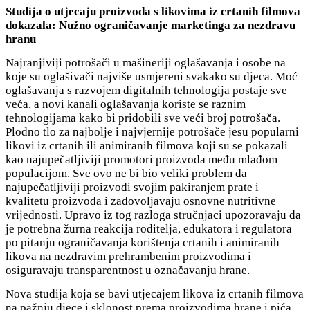
Studija o utjecaju proizvoda s likovima iz crtanih filmova
dokazala: Nužno ograničavanje marketinga za nezdravu
hranu
Najranjiviji potrošači u mašineriji oglašavanja i osobe na
koje su oglašivači najviše usmjereni svakako su djeca. Moć
oglašavanja s razvojem digitalnih tehnologija postaje sve
veća, a novi kanali oglašavanja koriste se raznim
tehnologijama kako bi pridobili sve veći broj potrošača.
Plodno tlo za najbolje i najvjernije potrošače jesu popularni
likovi iz crtanih ili animiranih filmova koji su se pokazali
kao najupečatljiviji promotori proizvoda među mlađom
populacijom. Sve ovo ne bi bio veliki problem da
najupečatljiviji proizvodi svojim pakiranjem prate i
kvalitetu proizvoda i zadovoljavaju osnovne nutritivne
vrijednosti. Upravo iz tog razloga stručnjaci upozoravaju da
je potrebna žurna reakcija roditelja, edukatora i regulatora
po pitanju ograničavanja korištenja crtanih i animiranih
likova na nezdravim prehrambenim proizvodima i
osiguravaju transparentnost u označavanju hrane.
Nova studija koja se bavi utjecajem likova iz crtanih filmova
na pažnju djece i sklonost prema proizvodima hrane i pića