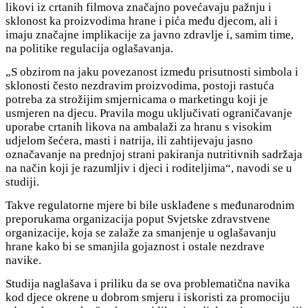
likovi iz crtanih filmova značajno povećavaju pažnju i
sklonost ka proizvodima hrane i pića među djecom, ali i
imaju značajne implikacije za javno zdravlje i, samim time,
na politike regulacija oglašavanja.
„S obzirom na jaku povezanost između prisutnosti simbola i
sklonosti često nezdravim proizvodima, postoji rastuća
potreba za strožijim smjernicama o marketingu koji je
usmjeren na djecu. Pravila mogu uključivati ograničavanje
uporabe crtanih likova na ambalaži za hranu s visokim
udjelom šećera, masti i natrija, ili zahtijevaju jasno
označavanje na prednjoj strani pakiranja nutritivnih sadržaja
na način koji je razumljiv i djeci i roditeljima“, navodi se u
studiji.
Takve regulatorne mjere bi bile usklađene s međunarodnim
preporukama organizacija poput Svjetske zdravstvene
organizacije, koja se zalaže za smanjenje u oglašavanju
hrane kako bi se smanjila gojaznost i ostale nezdrave
navike.
Studija naglašava i priliku da se ova problematična navika
kod djece okrene u dobrom smjeru i iskoristi za promociju