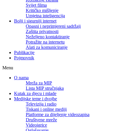
Svijet filma
Kritičko mišljenje
Umjetna inteligencija
Bolji i sigurniji internet
Opasni i neprimjereni sadržaji
Zaštita privatnosti
Neželjeno kontaktiranje
Potražite na internetu
Alati za komuniciranje
Publikacije
Pojmovnik
Menu
O nama
Mreža za MIP
Lista MIP stručnjaka
Kutak za djecu i mlade
Medijske teme i dvojbe
Televizija i radio
Tiskani i online mediji
Platforme za dijeljenje videozapisa
Društvene mreže
Videoigrice
Oglašavanje