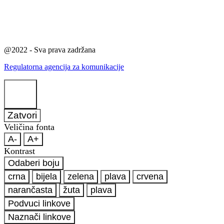
@2022 - Sva prava zadržana
Regulatorna agencija za komunikacije
Zatvori
Veličina fonta
A-
A+
Kontrast
Odaberi boju
crna
bijela
zelena
plava
crvena
narančasta
žuta
plava
Podvuci linkove
Naznači linkove