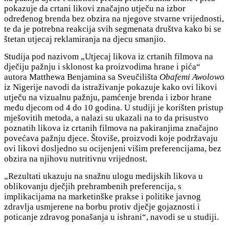
pokazuje da crtani likovi značajno utječu na izbor
određenog brenda bez obzira na njegove stvarne vrijednosti,
te da je potrebna reakcija svih segmenata društva kako bi se
štetan utjecaj reklamiranja na djecu smanjio.
Studija pod nazivom „Utjecaj likova iz crtanih filmova na
dječiju pažnju i sklonost ka proizvodima hrane i pića“
autora Matthewa Benjamina sa Sveučilišta
Obafemi Awolowo
iz Nigerije navodi da istraživanje pokazuje kako ovi likovi
utječu na vizualnu pažnju, pamćenje brenda i izbor hrane
među djecom od 4 do 10 godina. U studiji je korišten pristup
mješovitih metoda, a nalazi su ukazali na to da prisustvo
poznatih likova iz crtanih filmova na pakiranjima značajno
povećava pažnju djece. Štoviše, proizvodi koje podržavaju
ovi likovi dosljedno su ocijenjeni višim preferencijama, bez
obzira na njihovu nutritivnu vrijednost.
„Rezultati ukazuju na snažnu ulogu medijskih likova u
oblikovanju dječjih prehrambenih preferencija, s
implikacijama na marketinške prakse i politike javnog
zdravlja usmjerene na borbu protiv dječje gojaznosti i
poticanje zdravog ponašanja u ishrani“, navodi se u studiji.