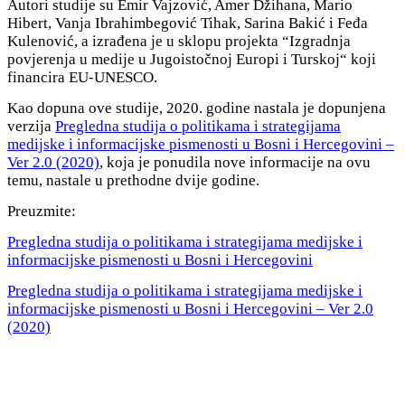
Autori studije su Emir Vajzović, Amer Džihana, Mario
Hibert, Vanja Ibrahimbegović Tihak, Sarina Bakić i Feđa
Kulenović, a izrađena je u sklopu projekta “Izgradnja
povjerenja u medije u Jugoistočnoj Europi i Turskoj“ koji
financira EU-UNESCO.
Kao dopuna ove studije, 2020. godine nastala je dopunjena
verzija
Pregledna studija o politikama i strategijama
medijske i informacijske pismenosti u Bosni i Hercegovini –
Ver 2.0 (2020)
, koja je ponudila nove informacije na ovu
temu, nastale u prethodne dvije godine.
Preuzmite:
Pregledna studija o politikama i strategijama medijske i
informacijske pismenosti u Bosni i Hercegovini
Pregledna studija o politikama i strategijama medijske i
informacijske pismenosti u Bosni i Hercegovini – Ver 2.0
(2020)