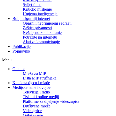
Svijet filma
Kritičko mišljenje
Umjetna inteligencija
Bolji i sigurniji internet
Opasni i neprimjereni sadržaji
Zaštita privatnosti
Neželjeno kontaktiranje
Potražite na internetu
Alati za komuniciranje
Publikacije
Pojmovnik
Menu
O nama
Mreža za MIP
Lista MIP stručnjaka
Kutak za djecu i mlade
Medijske teme i dvojbe
Televizija i radio
Tiskani i online mediji
Platforme za dijeljenje videozapisa
Društvene mreže
Videoigrice
Oglašavanje