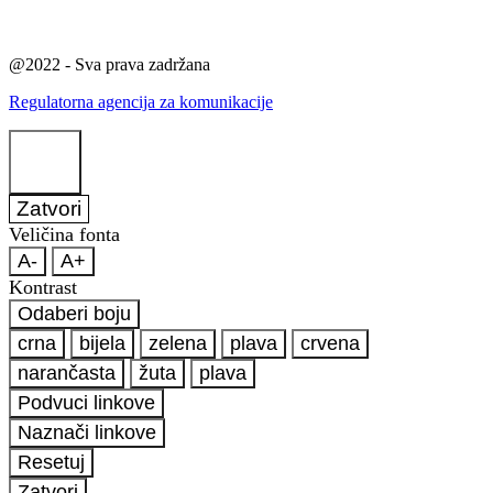
@2022 - Sva prava zadržana
Regulatorna agencija za komunikacije
Zatvori
Veličina fonta
A-
A+
Kontrast
Odaberi boju
crna
bijela
zelena
plava
crvena
narančasta
žuta
plava
Podvuci linkove
Naznači linkove
Resetuj
Zatvori