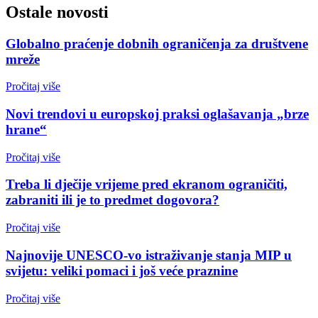
Ostale novosti
Globalno praćenje dobnih ograničenja za društvene
mreže
Pročitaj više
Novi trendovi u europskoj praksi oglašavanja „brze
hrane“
Pročitaj više
Treba li dječije vrijeme pred ekranom ograničiti,
zabraniti ili je to predmet dogovora?
Pročitaj više
Najnovije UNESCO-vo istraživanje stanja MIP u
svijetu: veliki pomaci i još veće praznine
Pročitaj više