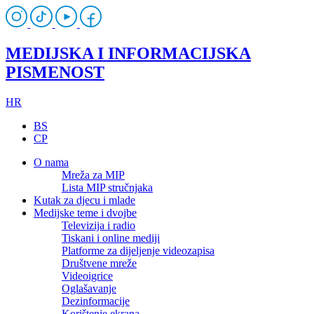
MEDIJSKA I INFORMACIJSKA
PISMENOST
HR
BS
CP
O nama
Mreža za MIP
Lista MIP stručnjaka
Kutak za djecu i mlade
Medijske teme i dvojbe
Televizija i radio
Tiskani i online mediji
Platforme za dijeljenje videozapisa
Društvene mreže
Videoigrice
Oglašavanje
Dezinformacije
Korištenje ekrana