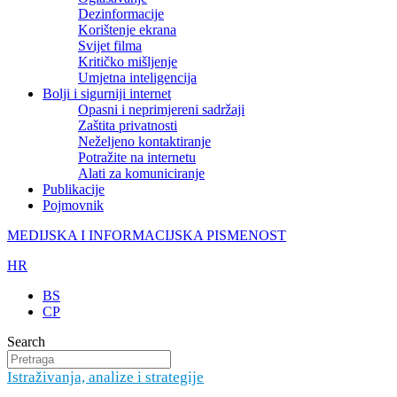
Dezinformacije
Korištenje ekrana
Svijet filma
Kritičko mišljenje
Umjetna inteligencija
Bolji i sigurniji internet
Opasni i neprimjereni sadržaji
Zaštita privatnosti
Neželjeno kontaktiranje
Potražite na internetu
Alati za komuniciranje
Publikacije
Pojmovnik
MEDIJSKA I INFORMACIJSKA PISMENOST
HR
BS
CP
Search
Istraživanja, analize i strategije