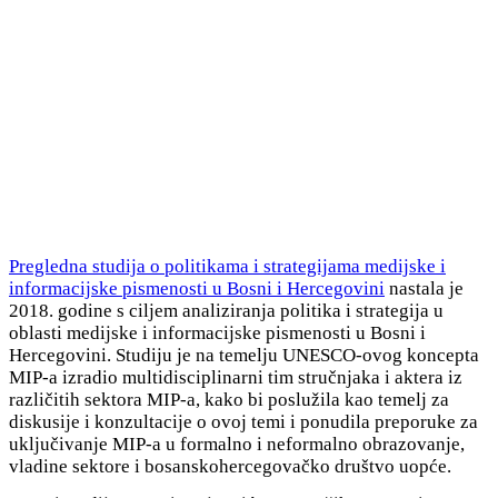
Pregledna studija o politikama i strategijama medijske i
informacijske pismenosti u Bosni i Hercegovini
nastala je
2018. godine s ciljem analiziranja politika i strategija u
oblasti medijske i informacijske pismenosti u Bosni i
Hercegovini. Studiju je na temelju UNESCO-ovog koncepta
MIP-a izradio multidisciplinarni tim stručnjaka i aktera iz
različitih sektora MIP-a, kako bi poslužila kao temelj za
diskusije i konzultacije o ovoj temi i ponudila preporuke za
uključivanje MIP-a u formalno i neformalno obrazovanje,
vladine sektore i bosanskohercegovačko društvo uopće.