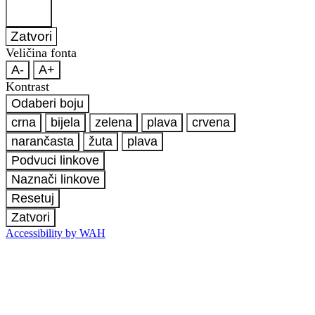
Zatvori
Veličina fonta
A-
A+
Kontrast
Odaberi boju
crna
bijela
zelena
plava
crvena
narančasta
žuta
plava
Podvuci linkove
Naznači linkove
Resetuj
Zatvori
Accessibility by WAH