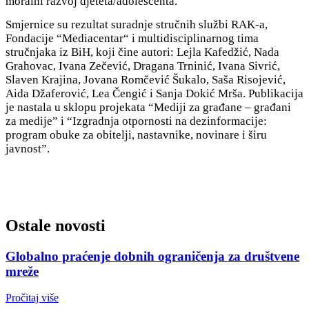
moralni razvoj djeteta/adolescenta.
Smjernice su rezultat suradnje stručnih službi RAK-a,
Fondacije “Mediacentar“ i multidisciplinarnog tima
stručnjaka iz BiH, koji čine autori: Lejla Kafedžić, Nada
Grahovac, Ivana Zečević, Dragana Trninić, Ivana Sivrić,
Slaven Krajina, Jovana Romčević Šukalo, Saša Risojević,
Aida Džaferović, Lea Čengić i Sanja Dokić Mrša. Publikacija
je nastala u sklopu projekata “Mediji za građane – građani
za medije” i “Izgradnja otpornosti na dezinformacije:
program obuke za obitelji, nastavnike, novinare i širu
javnost”.
Ostale novosti
Globalno praćenje dobnih ograničenja za društvene
mreže
Pročitaj više