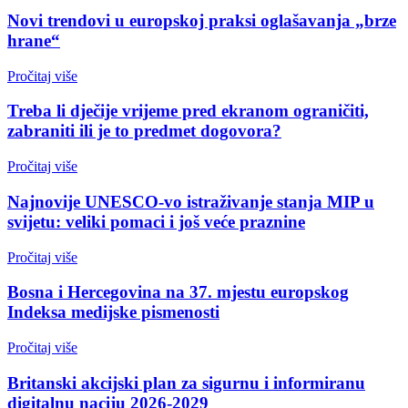
Novi trendovi u europskoj praksi oglašavanja „brze
hrane“
Pročitaj više
Treba li dječije vrijeme pred ekranom ograničiti,
zabraniti ili je to predmet dogovora?
Pročitaj više
Najnovije UNESCO-vo istraživanje stanja MIP u
svijetu: veliki pomaci i još veće praznine
Pročitaj više
Bosna i Hercegovina na 37. mjestu europskog
Indeksa medijske pismenosti
Pročitaj više
Britanski akcijski plan za sigurnu i informiranu
digitalnu naciju 2026-2029