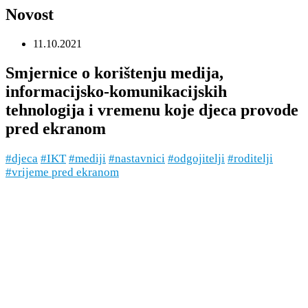
Novost
11.10.2021
Smjernice o korištenju medija,
informacijsko-komunikacijskih
tehnologija i vremenu koje djeca provode
pred ekranom
#djeca
#IKT
#mediji
#nastavnici
#odgojitelji
#roditelji
#vrijeme pred ekranom