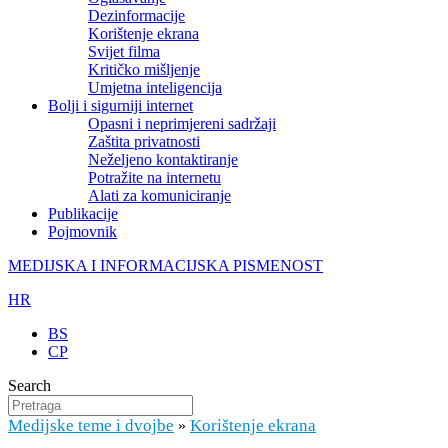
Dezinformacije
Korištenje ekrana
Svijet filma
Kritičko mišljenje
Umjetna inteligencija
Bolji i sigurniji internet
Opasni i neprimjereni sadržaji
Zaštita privatnosti
Neželjeno kontaktiranje
Potražite na internetu
Alati za komuniciranje
Publikacije
Pojmovnik
MEDIJSKA I INFORMACIJSKA PISMENOST
HR
BS
CP
Search
Medijske teme i dvojbe
Korištenje ekrana
»