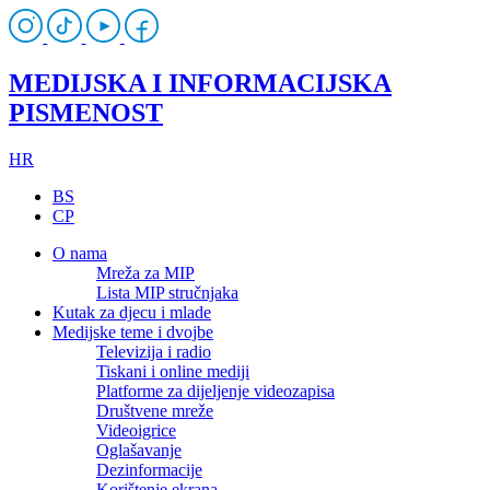
MEDIJSKA I INFORMACIJSKA
PISMENOST
HR
BS
CP
O nama
Mreža za MIP
Lista MIP stručnjaka
Kutak za djecu i mlade
Medijske teme i dvojbe
Televizija i radio
Tiskani i online mediji
Platforme za dijeljenje videozapisa
Društvene mreže
Videoigrice
Oglašavanje
Dezinformacije
Korištenje ekrana