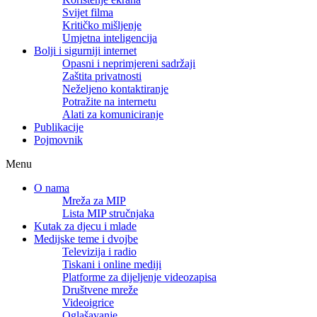
Svijet filma
Kritičko mišljenje
Umjetna inteligencija
Bolji i sigurniji internet
Opasni i neprimjereni sadržaji
Zaštita privatnosti
Neželjeno kontaktiranje
Potražite na internetu
Alati za komuniciranje
Publikacije
Pojmovnik
Menu
O nama
Mreža za MIP
Lista MIP stručnjaka
Kutak za djecu i mlade
Medijske teme i dvojbe
Televizija i radio
Tiskani i online mediji
Platforme za dijeljenje videozapisa
Društvene mreže
Videoigrice
Oglašavanje