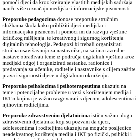
pomoći djeci da kroz kreiranje vlastitih medijskih sadržaja
nauče više o značaju medijske i informacijske pismenosti.
Preporuke pedagozima
donose preporuke stručnim
službama škola kako približiti djeci medijsku i
informacijsku pismenost i pomoći im da razviju vještine
kritičkog mišljenja, te kreativnog i sigurnog korištenja
digitalnih tehnologija. Pedagozi bi trebali organizirati
stručna usavršavanja za nastavnike, na satima razredne
nastave obrađivati teme iz područja digitalnih vještina kroz
medijski odgoj i organizirati sastanke, radionice i
predavanja za učenike, roditelje i nastavnike s ciljem zaštite
prava i sigurnosti djece u digitalnom okruženju.
Preporuke psiholozima i psihoterapeutima
ukazuju na
teme i potencijalne probleme u vezi s korištenjem medija i
IKT o kojima je važno razgovarati s djecom, adolescentima i
njihovim roditeljima.
Preporuke zdravstvenim djelatnicima
ističu važnu ulogu
zdravstvenih djelatnika koji su pozvani da djeci,
adolescentima i roditeljima ukazuju na moguće posljedice
neadekvatnog korištenja medija i IKT po fizički, psihički i