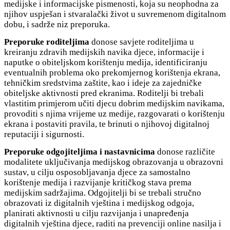
medijske i informacijske pismenosti, koja su neophodna za
njihov uspješan i stvaralački život u suvremenom digitalnom
dobu, i sadrže niz preporuka.
Preporuke roditeljima
donose savjete roditeljima u
kreiranju zdravih medijskih navika djece, informacije i
naputke o obiteljskom korištenju medija, identificiranju
eventualnih problema oko prekomjernog korištenja ekrana,
tehničkim sredstvima zaštite, kao i ideje za zajedničke
obiteljske aktivnosti pred ekranima. Roditelji bi trebali
vlastitim primjerom učiti djecu dobrim medijskim navikama,
provoditi s njima vrijeme uz medije, razgovarati o korištenju
ekrana i postaviti pravila, te brinuti o njihovoj digitalnoj
reputaciji i sigurnosti.
Preporuke odgojiteljima i nastavnicima
donose različite
modalitete uključivanja medijskog obrazovanja u obrazovni
sustav, u cilju osposobljavanja djece za samostalno
korištenje medija i razvijanje kritičkog stava prema
medijskim sadržajima. Odgojitelji bi se trebali stručno
obrazovati iz digitalnih vještina i medijskog odgoja,
planirati aktivnosti u cilju razvijanja i unapređenja
digitalnih vještina djece, raditi na prevenciji online nasilja i