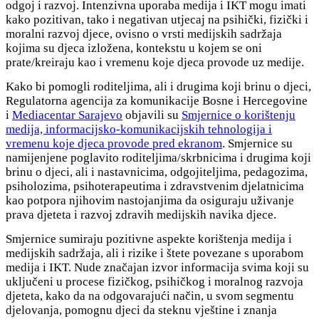
odgoj i razvoj. Intenzivna uporaba medija i IKT mogu imati
kako pozitivan, tako i negativan utjecaj na psihički, fizički i
moralni razvoj djece, ovisno o vrsti medijskih sadržaja
kojima su djeca izložena, kontekstu u kojem se oni
prate/kreiraju kao i vremenu koje djeca provode uz medije.
Kako bi pomogli roditeljima, ali i drugima koji brinu o djeci,
Regulatorna agencija za komunikacije Bosne i Hercegovine
i
Mediacentar Sarajevo
objavili su
Smjernice o korištenju
medija, informacijsko-komunikacijskih tehnologija i
vremenu koje djeca provode pred ekranom
. Smjernice su
namijenjene poglavito roditeljima/skrbnicima i drugima koji
brinu o djeci, ali i nastavnicima, odgojiteljima, pedagozima,
psiholozima, psihoterapeutima i zdravstvenim djelatnicima
kao potpora njihovim nastojanjima da osiguraju uživanje
prava djeteta i razvoj zdravih medijskih navika djece.
Smjernice sumiraju pozitivne aspekte korištenja medija i
medijskih sadržaja, ali i rizike i štete povezane s uporabom
medija i IKT. Nude značajan izvor informacija svima koji su
uključeni u procese fizičkog, psihičkog i moralnog razvoja
djeteta, kako da na odgovarajući način, u svom segmentu
djelovanja, pomognu djeci da steknu vještine i znanja