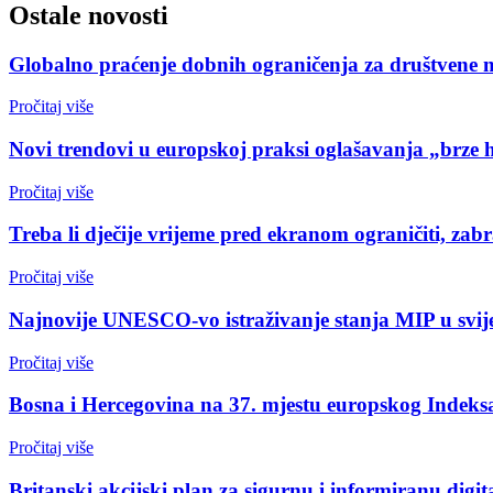
Ostale novosti
Globalno praćenje dobnih ograničenja za društvene 
Pročitaj više
Novi trendovi u europskoj praksi oglašavanja „brze 
Pročitaj više
Treba li dječije vrijeme pred ekranom ograničiti, zabr
Pročitaj više
Najnovije UNESCO-vo istraživanje stanja MIP u svijet
Pročitaj više
Bosna i Hercegovina na 37. mjestu europskog Indeks
Pročitaj više
Britanski akcijski plan za sigurnu i informiranu digi