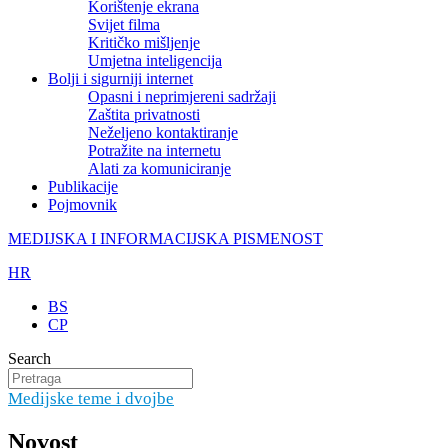
Korištenje ekrana
Svijet filma
Kritičko mišljenje
Umjetna inteligencija
Bolji i sigurniji internet
Opasni i neprimjereni sadržaji
Zaštita privatnosti
Neželjeno kontaktiranje
Potražite na internetu
Alati za komuniciranje
Publikacije
Pojmovnik
MEDIJSKA I INFORMACIJSKA PISMENOST
HR
BS
CP
Search
Medijske teme i dvojbe
Novost