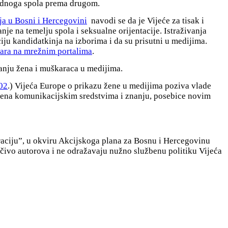
 jednoga spola prema drugom.
ja u Bosni i Hercegovini
navodi se da je Vijeće za tisak i
e na temelju spola i seksualne orijentacije. Istraživanja
iju kandidatkinja na izborima i da su prisutni u medijima.
ara na mrežnim portalima
.
janju žena i muškaraca u medijima.
02
.) Vijeća Europe o prikazu žene u medijima poziva vlade
žena komunikacijskim sredstvima i znanju, posebice novim
raciju”, u okviru Akcijskoga plana za Bosnu i Hercegovinu
čivo autorova i ne odražavaju nužno službenu politiku Vijeća