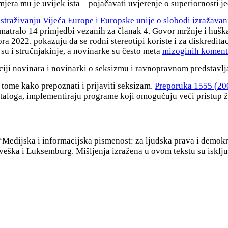
amjera mu je uvijek ista – pojačavati uvjerenje o superiornosti
istraživanju Vijeća Europe i Europske unije o slobodi izražavan
tralo 14 primjedbi vezanih za članak 4. Govor mržnje i huškanj
a 2022. pokazuju da se rodni stereotipi koriste i za diskreditac
e su i stručnjakinje, a novinarke su često meta
mizoginih koment
ciji novinara i novinarki o seksizmu i ravnopravnom predstavl
 o tome kako prepoznati i prijaviti seksizam.
Preporuka 1555 (20
staloga, implementiraju programe koji omogućuju veći pristup 
 “Medijska i informacijska pismenost: za ljudska prava i demok
veška i Luksemburg. Mišljenja izražena u ovom tekstu su isklju