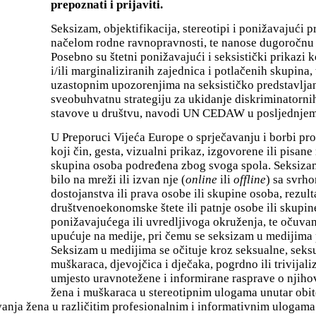
prepoznati i prijaviti.
Seksizam, objektifikacija, stereotipi i ponižavajući 
načelom rodne ravnopravnosti, te nanose dugoročnu
Posebno su štetni ponižavajući i seksistički prikazi 
i/ili marginaliziranih zajednica i potlačenih skupina
uzastopnim upozorenjima na seksističko predstavlja
sveobuhvatnu strategiju za ukidanje diskriminatornih
stavove u društvu, navodi UN CEDAW u posljednjem
U Preporuci Vijeća Europe o sprječavanju i borbi pr
koji čin, gesta, vizualni prikaz, izgovorene ili pisane 
skupina osoba podređena zbog svoga spola. Seksizam se
bilo na mreži ili izvan nje (
online
ili
offline
) sa svrh
dostojanstva ili prava osobe ili skupine osoba, rezult
društvenoekonomske štete ili patnje osobe ili skupine
ponižavajućega ili uvredljivoga okruženja, te očuvan
upućuje na medije, pri čemu se seksizam u medijima 
Seksizam u medijima se očituje kroz seksualne, seksu
muškaraca, djevojčica i dječaka, pogrdno ili trivijali
umjesto uravnotežene i informirane rasprave o njihov
žena i muškaraca u stereotipnim ulogama unutar obite
anja žena u različitim profesionalnim i informativnim ulogama