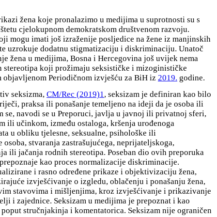
prikazi žena koje pronalazimo u medijima u suprotnosti su s
 štetu cjelokupnom demokratskom društvenom razvoju.
koji mogu imati još izraženije posljedice na žene iz manjinskih
, te uzrokuje dodatnu stigmatizaciju i diskriminaciju. Unatoč
nje žena u medijima, Bosna i Hercegovina još uvijek nema
 stereotipa koji prožimaju seksističke i mizoginističke
 objavljenom Periodičnom izvješću za BiH iz
2019.
godine.
otiv seksizma,
CM/Rec (2019)1
, seksizam je definiran kao bilo
riječi, praksa ili ponašanje temeljeno na ideji da je osoba ili
, navodi se u Preporuci, javlja u javnoj ili privatnoj sferi,
om ili učinkom, između ostaloga, kršenja urođenoga
ata u obliku tjelesne, seksualne, psihološke ili
 osoba, stvaranja zastrašujućega, neprijateljskoga,
ja ili jačanja rodnih stereotipa. Poseban dio ovih preporuka
prepoznaje kao proces normalizacije diskriminacije.
alizirane i rasno određene prikaze i objektivizaciju žena,
zirajuće izvješćivanje o izgledu, oblačenju i ponašanju žena,
im stavovima i mišljenjima, kroz izvješćivanje i prikazivanje
lji i zajednice. Seksizam u medijima je prepoznat i kao
 poput stručnjakinja i komentatorica. Seksizam nije ograničen