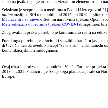
samo na jezik, nego je prisutan i vizualnim elementima, ali n
Seksizam je sveprisutan u medijima u Bosni i Hercegovini. U
online
medije u BiH u razdoblju od 2015. do 2019. godine razma
Mediacentra Sarajevo
o štetnim narativima tijekom Općih izbor
Meta seksizma u medijima tijekom COVID-19
, naprimjer, bil
Zbog ovakvih praksi potrebno je kontinuirano raditi na eduka
Pored toga potrebno je educirati i senzibilizirati širu javnost
država članica da uvedu koncept “seksizma”, te da, između o
komunikacijskim tehnologijama.
Ovaj tekst je proizveden uz podršku Vijeća Europe i projekta
2018. – 2021. Financiranje Akcijskoga plana osigurale su Nor
Europe.