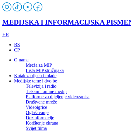
MEDIJSKA I INFORMACIJSKA PISME
HR
BS
CP
O nama
Mreža za MIP
Lista MIP stručnjaka
Kutak za djecu i mlade
Medijske teme i dvojbe
Televizija i radio
Tiskani i online mediji
Platforme za dijeljenje videozapisa
Društvene mreže
Videoigrice
Oglašavanje
Dezinformacije
Korištenje ekrana
Svijet filma