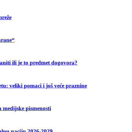
mreže
hrane“
aniti ili je to predmet dogovora?
u: veliki pomaci i još veće praznine
a medijske pismenosti
talnu naciju 2026-2029