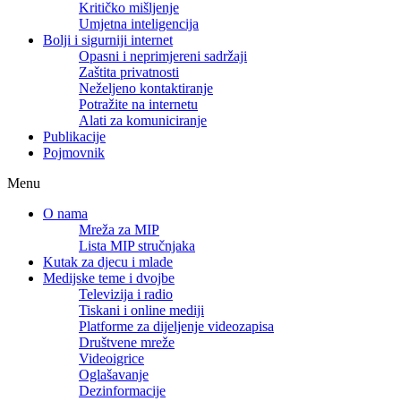
Kritičko mišljenje
Umjetna inteligencija
Bolji i sigurniji internet
Opasni i neprimjereni sadržaji
Zaštita privatnosti
Neželjeno kontaktiranje
Potražite na internetu
Alati za komuniciranje
Publikacije
Pojmovnik
Menu
O nama
Mreža za MIP
Lista MIP stručnjaka
Kutak za djecu i mlade
Medijske teme i dvojbe
Televizija i radio
Tiskani i online mediji
Platforme za dijeljenje videozapisa
Društvene mreže
Videoigrice
Oglašavanje
Dezinformacije