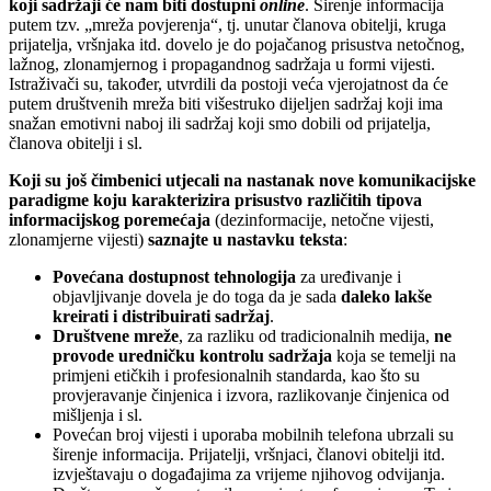
koji sadržaji će nam biti dostupni
online
. Širenje informacija
putem tzv. „mreža povjerenja“, tj. unutar članova obitelji, kruga
prijatelja, vršnjaka itd. dovelo je do pojačanog prisustva netočnog,
lažnog, zlonamjernog i propagandnog sadržaja u formi vijesti.
Istraživači su, također, utvrdili da postoji veća vjerojatnost da će
putem društvenih mreža biti višestruko dijeljen sadržaj koji ima
snažan emotivni naboj ili sadržaj koji smo dobili od prijatelja,
članova obitelji i sl.
Koji su još čimbenici utjecali na nastanak nove komunikacijske
paradigme koju karakterizira prisustvo različitih tipova
informacijskog poremećaja
(dezinformacije, netočne vijesti,
zlonamjerne vijesti)
saznajte u nastavku teksta
:
Povećana dostupnost tehnologija
za uređivanje i
objavljivanje dovela je do toga da je sada
daleko lakše
kreirati i distribuirati sadržaj
.
Društvene mreže
, za razliku od tradicionalnih medija,
ne
provode uredničku kontrolu sadržaja
koja se temelji na
primjeni etičkih i profesionalnih standarda, kao što su
provjeravanje činjenica i izvora, razlikovanje činjenica od
mišljenja i sl.
Povećan broj vijesti i uporaba mobilnih telefona ubrzali su
širenje informacija. Prijatelji, vršnjaci, članovi obitelji itd.
izvještavaju o događajima za vrijeme njihovog odvijanja.