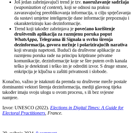
Još jedan zabrinjavajući trend je tzv.
naoružavanje sadržaja
(
waponization of content
), koji se odnosi na praksu
zavaravajućeg preoblikovanja informacija, u cilju sprječavanja
da sustavi umjetne inteligencije dane informacije prepoznaju i
okarakteriziraju kao dezinformacije.
Trend koji također zabrinjava je
povećano korištenje
društvenih aplikacija za razmjenu poruka poput
WhatsAppa
, Telegrama ili Signala u svrhu širenja
dezinformacija, govora mržnje i polarizirajućih narativa
koji stvaraju napetosti. Budući da društvene aplikacije za
razmjenu poruka rade na principu kriptirane privatne
komunikacije, dezinformacije koje se šire putem ovih kanala
teško je detektirati i teško im je odrediti izvor. S druge strane,
enkripcija je ključna u zaštiti privatnosti i slobode.
Konačno, važno je istaknuti da premda su društvene mreže postale
dominantni vektori širenja dezinformacija, mediji glavnog tijeka
također imaju svoju ulogu u ovom procesu, s ili bez svjesne
namjere.
Izvor: UNESCO (2022).
Elections in Digital Times: A Guide for
Electoral Practitioners
, France.