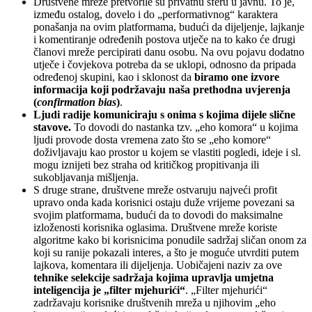
Društvene mreže pretvorile su privatnu sferu u javnu. To je,
između ostalog, dovelo i do „performativnog“ karaktera
ponašanja na ovim platformama, budući da dijeljenje, lajkanje
i komentiranje određenih postova utječe na to kako će drugi
članovi mreže percipirati danu osobu. Na ovu pojavu dodatno
utječe i čovjekova potreba da se uklopi, odnosno da pripada
određenoj skupini, kao i sklonost da
biramo one izvore
informacija koji podržavaju naša prethodna uvjerenja
(
confirmation bias
)
.
Ljudi radije komuniciraju s onima s kojima dijele slične
stavove.
To dovodi do nastanka tzv. „eho komora“ u kojima
ljudi provode dosta vremena zato što se „eho komore“
doživljavaju kao prostor u kojem se vlastiti pogledi, ideje i sl.
mogu iznijeti bez straha od kritičkog propitivanja ili
sukobljavanja mišljenja.
S druge strane, društvene mreže ostvaruju najveći profit
upravo onda kada korisnici ostaju duže vrijeme povezani sa
svojim platformama, budući da to dovodi do maksimalne
izloženosti korisnika oglasima. Društvene mreže koriste
algoritme kako bi korisnicima ponudile sadržaj sličan onom za
koji su ranije pokazali interes, a što je moguće utvrditi putem
lajkova, komentara ili dijeljenja. Uobičajeni naziv za ove
tehnike selekcije sadržaja kojima upravlja umjetna
inteligencija je „filter mjehurići“
. „Filter mjehurići“
zadržavaju korisnike društvenih mreža u njihovim „eho