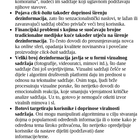
komorama“, nudeći im sadržaje koji uglavnom podržavaju
njihove stavove.
Pojava
click-baita
također doprinosi širenju
dezinformacija
, zato što senzacionalistički naslovi, te lažan ili
zavaravajući sadržaj obično privlače veći broj korisnika.
Financijski problemi s kojima se suočavaju brojne
tradicionalne medijske kuće također utječu na širenje
dezinformacija
. To često dovodi do preusmjeravanja novca
ka
online
sferi, opadanja kvalitete novinarstva i povećane
proizvodnje
click-bait
sadržaja.
Veliki broj dezinformacija javlja se u formi vizualnog
sadržaja
(fotografije, videouratci, mimovi itd.), što dane
sadržaje čini još uvjerljivijima. Vizualni sadržaji češće se
dijele i algoritmi društvenih platformi daju im prednost u
odnosu na tekstualne sadržaje. Osim toga, ljudi brže
procesuiraju vizualne poruke, što nerijetko dovodi do
emocionalnih reakcija, koje smanjuju vjerojatnost kritičke
analize sadržaja. Uz to, gotovo je nemoguće otkriti izvor
viralnih mimova i sl.
Botovi targetiraju korisnike i doprinose viralnosti
sadržaja
. Oni mogu manipulirati algoritmima u cilju stvaranja
dojma o popularnosti određenih informacija ili o tome kako je
određena tema široko prihvaćena, što nerijetko opredjeljuje
korisnike da nastave dijeliti (podržavati) dane
informacije/teme.