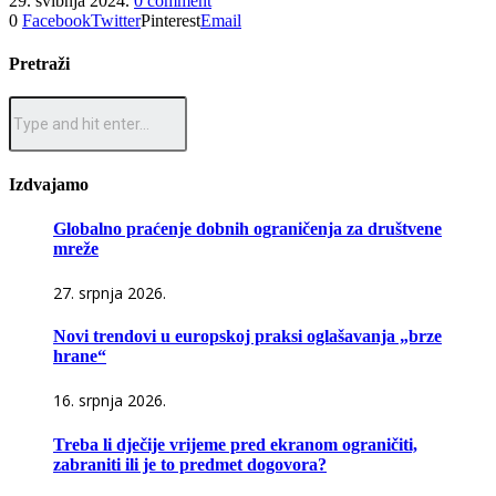
29. svibnja 2024.
0 comment
0
Facebook
Twitter
Pinterest
Email
Pretraži
Izdvajamo
Globalno praćenje dobnih ograničenja za društvene
mreže
27. srpnja 2026.
Novi trendovi u europskoj praksi oglašavanja „brze
hrane“
16. srpnja 2026.
Treba li dječije vrijeme pred ekranom ograničiti,
zabraniti ili je to predmet dogovora?