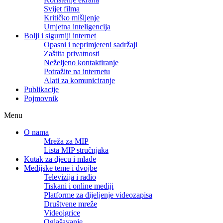
Svijet filma
Kritičko mišljenje
Umjetna inteligencija
Bolji i sigurniji internet
Opasni i neprimjereni sadržaji
Zaštita privatnosti
Neželjeno kontaktiranje
Potražite na internetu
Alati za komuniciranje
Publikacije
Pojmovnik
Menu
O nama
Mreža za MIP
Lista MIP stručnjaka
Kutak za djecu i mlade
Medijske teme i dvojbe
Televizija i radio
Tiskani i online mediji
Platforme za dijeljenje videozapisa
Društvene mreže
Videoigrice
Oglašavanje