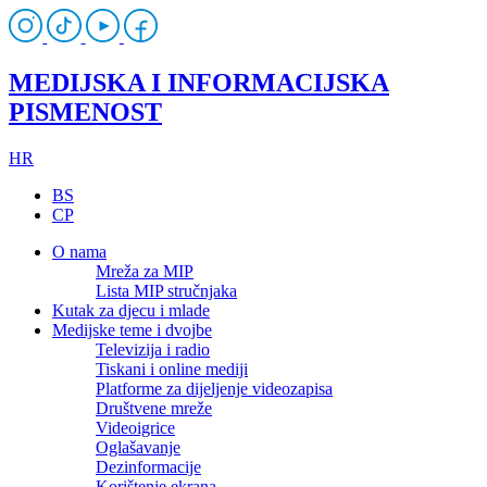
MEDIJSKA I INFORMACIJSKA
PISMENOST
HR
BS
CP
O nama
Mreža za MIP
Lista MIP stručnjaka
Kutak za djecu i mlade
Medijske teme i dvojbe
Televizija i radio
Tiskani i online mediji
Platforme za dijeljenje videozapisa
Društvene mreže
Videoigrice
Oglašavanje
Dezinformacije
Korištenje ekrana