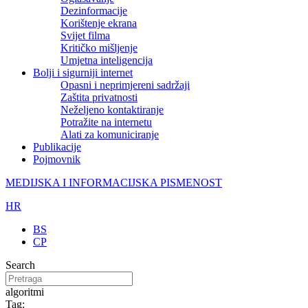
Dezinformacije
Korištenje ekrana
Svijet filma
Kritičko mišljenje
Umjetna inteligencija
Bolji i sigurniji internet
Opasni i neprimjereni sadržaji
Zaštita privatnosti
Neželjeno kontaktiranje
Potražite na internetu
Alati za komuniciranje
Publikacije
Pojmovnik
MEDIJSKA I INFORMACIJSKA PISMENOST
HR
BS
CP
Search
algoritmi
Tag: