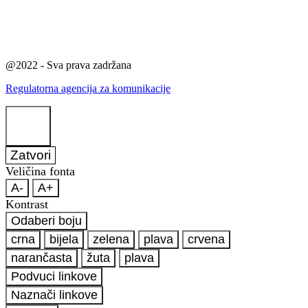
@2022 - Sva prava zadržana
Regulatorna agencija za komunikacije
Zatvori
Veličina fonta
A-
A+
Kontrast
Odaberi boju
crna
bijela
zelena
plava
crvena
narančasta
žuta
plava
Podvuci linkove
Naznači linkove