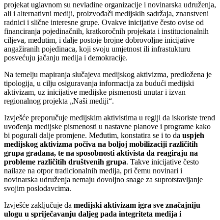
projekat uglavnom su nevladine organizacije i novinarska udruženja,
ali i alternativni mediji, proizvođači medijskih sadržaja, znanstveni
radnici i slične interesne grupe. Ovakve inicijative često ovise od
financiranja pojedinačnih, kratkoročnih projekata i institucionalnih
ciljeva, međutim, i dalje postoje brojne dobrovoljne inicijative
angažiranih pojedinaca, koji svoju umjetnost ili infrastukturu
posvećuju jačanju medija i demokracije.
Na temelju mapiranja slučajeva medijskog aktivizma, predložena je
tipologija, u cilju osiguravanja informacija za budući medijski
aktivizam, uz inicijative medijske pismenosti unutar i izvan
regionalnog projekta „Naši mediji“.
Izvješće preporučuje medijskim aktivistima u regiji da iskoriste trend
uvođenja medijske pismenosti u nastavne planove i programe kako
bi pogurali dalje promjene. Međutim, konstatira se i to da
uspjeh
medijskog aktivizma
počiva na boljoj
mobilizacij
i
različitih
grupa građana, te
na
sposobnosti aktivista da reagiraju na
probleme različitih društvenih grupa
. Takve inicijative često
nailaze na otpor tradicionalnih medija, pri čemu novinari i
novinarska udruženja nemaju dovoljno snage za suprotstavljanje
svojim poslodavcima.
Izvješće zaključuje da
medijski aktivizam
igra sve značajniju
ulogu
u spriječavanju daljeg pada integriteta medija i