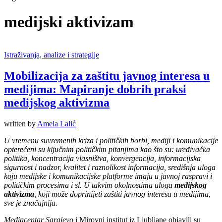
medijski aktivizam
Istraživanja, analize i strategije
Mobilizacija za zaštitu javnog interesa u
medijima: Mapiranje dobrih praksi
medijskog aktivizma
written by
Amela Lalić
U vremenu suvremenih
kriza i
političkih borbi, mediji i komunikacije
opterećeni su ključnim političkim pitanjima kao što su: uređivačka
politika, koncentracija vlasništva, konvergencija, informacijska
sigurnost
i nadzor, kvalitet i raznolikost informacija, središnja uloga
koju medijske i komunikaci
jske
platforme imaju u javnoj raspravi i
političkim procesima
i sl
.
U takvim okolnostima
uloga
medijskog
aktivizma
, koji
može doprinijeti
zaštiti
javnog interesa
u medijima,
sve
je
značaj
nij
a.
Mediacentar Sarajevo
i Mirovni institut iz Ljubljane objavili su