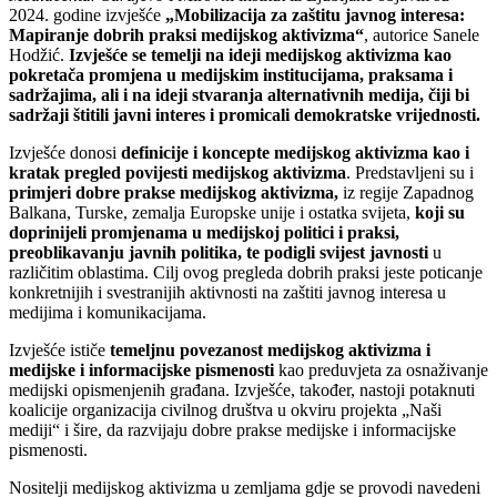
2024. godine izvješće
„Mobilizacija za zaštitu javnog interesa:
Mapiranje dobrih praksi medijskog aktivizma“
, autorice Sanele
Hodžić.
Izvješće se temelji na ideji medijsko
g
aktivizm
a
kao
pokretač
a
promjena u medijskim institucijama, praksama i
sadržajima, ali i
na ideji
stvaranj
a
alternativnih medija, čiji
bi
sadržaji
štitili
javn
i
interes
i
promicali demokratske vrijednosti.
Izvješće donosi
definicije i koncepte medijskog aktivizma
kao i
kratak pregled povijesti
medijskog aktivizma
. Predstavljeni su i
primjeri dobre prakse medijskog aktivizma,
iz regije Zapadnog
Balkana, Turske, zemalja Europske unije i ostatka svijeta,
koji su
doprinijeli promjenama u medijskoj politici i praksi,
preoblikavanju javnih politika, te podigli svijest javnosti
u
različitim oblastima. Cilj ovog pregleda dobrih praksi jeste poticanje
konkretnijih i svestranijih aktivnosti na zaštiti javnog interesa u
medijima i komunikacijama.
Izvješće ističe
temeljnu povezanost medijskog aktivizma i
medijske i informacijske pismenosti
kao preduvjeta za osnaživanje
medijski opismenjenih građana. Izvješće, također, nastoji potaknuti
koalicije organizacija civilnog društva u okviru projekta „Naši
mediji“ i šire, da razvijaju dobre prakse medijske i informacijske
pismenosti.
Nositelji medijskog aktivizma u zemljama gdje se provodi navedeni