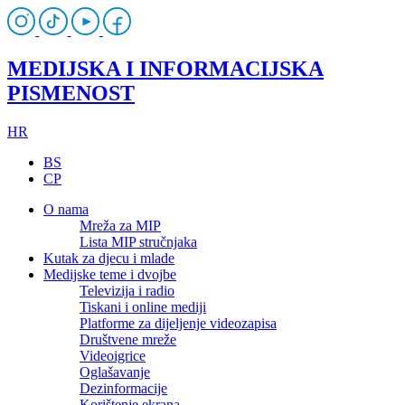
MEDIJSKA I INFORMACIJSKA
PISMENOST
HR
BS
CP
O nama
Mreža za MIP
Lista MIP stručnjaka
Kutak za djecu i mlade
Medijske teme i dvojbe
Televizija i radio
Tiskani i online mediji
Platforme za dijeljenje videozapisa
Društvene mreže
Videoigrice
Oglašavanje
Dezinformacije
Korištenje ekrana