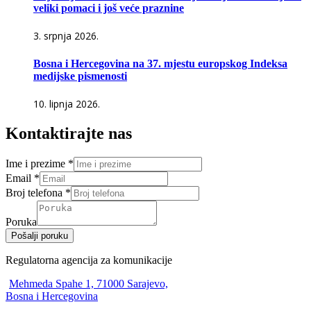
veliki pomaci i još veće praznine
3. srpnja 2026.
Bosna i Hercegovina na 37. mjestu europskog Indeksa
medijske pismenosti
10. lipnja 2026.
Kontaktirajte nas
Ime i prezime
*
Email
*
Broj telefona
*
Poruka
Pošalji poruku
Regulatorna agencija za komunikacije
Mehmeda Spahe 1, 71000 Sarajevo,
Bosna i Hercegovina