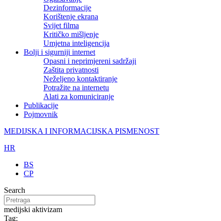
Dezinformacije
Korištenje ekrana
Svijet filma
Kritičko mišljenje
Umjetna inteligencija
Bolji i sigurniji internet
Opasni i neprimjereni sadržaji
Zaštita privatnosti
Neželjeno kontaktiranje
Potražite na internetu
Alati za komuniciranje
Publikacije
Pojmovnik
MEDIJSKA I INFORMACIJSKA PISMENOST
HR
BS
CP
Search
medijski aktivizam
Tag: