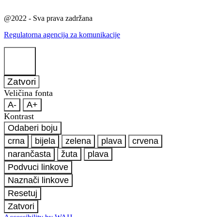
@2022 - Sva prava zadržana
Regulatorna agencija za komunikacije
Zatvori
Veličina fonta
A-
A+
Kontrast
Odaberi boju
crna
bijela
zelena
plava
crvena
narančasta
žuta
plava
Podvuci linkove
Naznači linkove
Resetuj
Zatvori