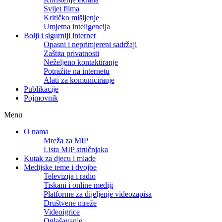
Svijet filma
Kritičko mišljenje
Umjetna inteligencija
Bolji i sigurniji internet
Opasni i neprimjereni sadržaji
Zaštita privatnosti
Neželjeno kontaktiranje
Potražite na internetu
Alati za komuniciranje
Publikacije
Pojmovnik
Menu
O nama
Mreža za MIP
Lista MIP stručnjaka
Kutak za djecu i mlade
Medijske teme i dvojbe
Televizija i radio
Tiskani i online mediji
Platforme za dijeljenje videozapisa
Društvene mreže
Videoigrice
Oglašavanje