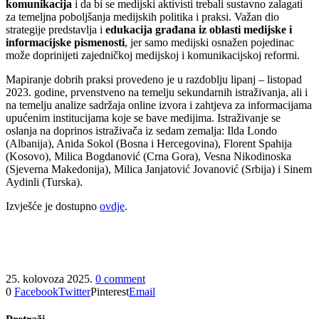
komunikacija
i da bi se medijski aktivisti trebali sustavno zalagati
za temeljna poboljšanja medijskih politika i praksi. Važan dio
strategije predstavlja i
edukacija građana iz oblasti medijske i
informacijske pismenosti
, jer samo medijski osnažen pojedinac
može doprinijeti zajedničkoj medijskoj i komunikacijskoj reformi.
Mapiranje dobrih praksi provedeno je u razdoblju lipanj – listopad
2023. godine, prvenstveno na temelju sekundarnih istraživanja, ali i
na temelju analize sadržaja online izvora i zahtjeva za informacijama
upućenim institucijama koje se bave medijima. Istraživanje se
oslanja na doprinos istraživača iz sedam zemalja: Ilda Londo
(Albanija), Anida Sokol (Bosna i Hercegovina), Florent Spahija
(Kosovo), Milica Bogdanović (Crna Gora), Vesna Nikodinoska
(Sjeverna Makedonija), Milica Janjatović Jovanović (Srbija) i Sinem
Aydinli (Turska).
Izvješće je dostupno
ovdje
.
25. kolovoza 2025.
0 comment
0
Facebook
Twitter
Pinterest
Email