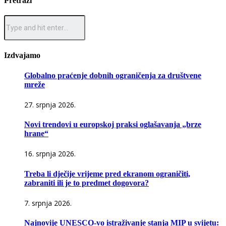
Pretraži
Izdvajamo
Globalno praćenje dobnih ograničenja za društvene
mreže
27. srpnja 2026.
Novi trendovi u europskoj praksi oglašavanja „brze
hrane“
16. srpnja 2026.
Treba li dječije vrijeme pred ekranom ograničiti,
zabraniti ili je to predmet dogovora?
7. srpnja 2026.
Najnovije UNESCO-vo istraživanje stanja MIP u svijetu: