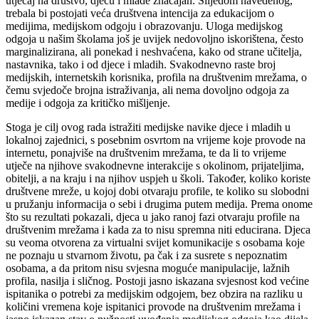
utjecaj na društvo, djecu i mlade značajan. Slijedom navedenog,
trebala bi postojati veća društvena intencija za edukacijom o
medijima, medijskom odgoju i obrazovanju. Uloga medijskog
odgoja u našim školama još je uvijek nedovoljno iskorištena, često
marginalizirana, ali ponekad i neshvaćena, kako od strane učitelja,
nastavnika, tako i od djece i mladih. Svakodnevno raste broj
medijskih, internetskih korisnika, profila na društvenim mrežama, o
čemu svjedoče brojna istraživanja, ali nema dovoljno odgoja za
medije i odgoja za kritičko mišljenje.
Stoga je cilj ovog rada istražiti medijske navike djece i mladih u
lokalnoj zajednici, s posebnim osvrtom na vrijeme koje provode na
internetu, ponajviše na društvenim mrežama, te da li to vrijeme
utječe na njihove svakodnevne interakcije s okolinom, prijateljima,
obitelji, a na kraju i na njihov uspjeh u školi. Također, koliko koriste
društvene mreže, u kojoj dobi otvaraju profile, te koliko su slobodni
u pružanju informacija o sebi i drugima putem medija. Prema onome
što su rezultati pokazali, djeca u jako ranoj fazi otvaraju profile na
društvenim mrežama i kada za to nisu spremna niti educirana. Djeca
su veoma otvorena za virtualni svijet komunikacije s osobama koje
ne poznaju u stvarnom životu, pa čak i za susrete s nepoznatim
osobama, a da pritom nisu svjesna moguće manipulacije, lažnih
profila, nasilja i sličnog. Postoji jasno iskazana svjesnost kod većine
ispitanika o potrebi za medijskim odgojem, bez obzira na razliku u
količini vremena koje ispitanici provode na društvenim mrežama i