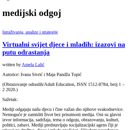
medijski odgoj
Istraživanja, analize i strategije
Virtualni svijet djece i mladih: izazovi na
putu odrastanja
written by
Amela Lalić
Autorice: Ivana Sivrić i Maja Pandža Topić
(Obrazovanje odraslih/Adult Education, ISSN 1512-8784, broj 1 –
2 2020.)
Sažetak:
Mediji odgajaju našu djecu i čine važan dio njihove svakodnevice.
Nemoguće je zamisliti život bez prisutnosti medija. Oni su glavni
izvor informacija, sadržaja, tema o odgoju, obrazovanju, kulturi,
politici, zabavi. Mediji predstavljaju socijalizacijski agens čiji je