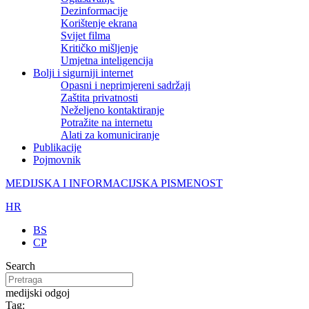
Dezinformacije
Korištenje ekrana
Svijet filma
Kritičko mišljenje
Umjetna inteligencija
Bolji i sigurniji internet
Opasni i neprimjereni sadržaji
Zaštita privatnosti
Neželjeno kontaktiranje
Potražite na internetu
Alati za komuniciranje
Publikacije
Pojmovnik
MEDIJSKA I INFORMACIJSKA PISMENOST
HR
BS
CP
Search
medijski odgoj
Tag: