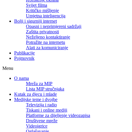
Svijet filma
Kritičko mišljenje
Umjetna inteligencija
Bolji i sigurniji internet
Opasni i neprimjereni sadržaji
Zaštita privatnosti
Neželjeno kontaktiranje
Potražite na internetu
Alati za komuniciranje
Publikacije
Pojmovnik
Menu
O nama
Mreža za MIP
Lista MIP stručnjaka
Kutak za djecu i mlade
Medijske teme i dvojbe
Televizija i radio
Tiskani i online mediji
Platforme za dijeljenje videozapisa
Društvene mreže
Videoigrice
Oglašavanje