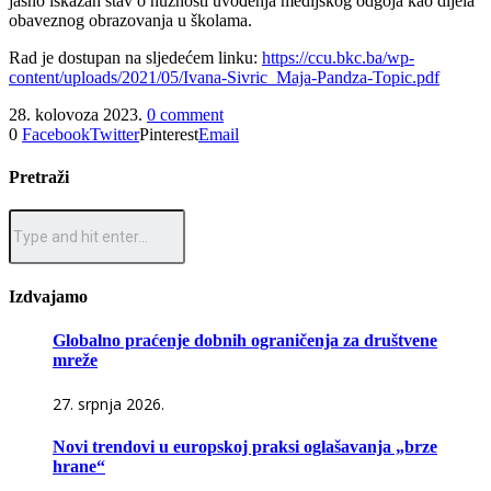
jasno iskazan stav o nužnosti uvođenja medijskog odgoja kao dijela
obaveznog obrazovanja u školama.
Rad je dostupan na sljedećem linku:
https://ccu.bkc.ba/wp-
content/uploads/2021/05/Ivana-Sivric_Maja-Pandza-Topic.pdf
28. kolovoza 2023.
0 comment
0
Facebook
Twitter
Pinterest
Email
Pretraži
Izdvajamo
Globalno praćenje dobnih ograničenja za društvene
mreže
27. srpnja 2026.
Novi trendovi u europskoj praksi oglašavanja „brze
hrane“