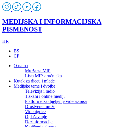
MEDIJSKA I INFORMACIJSKA
PISMENOST
HR
BS
CP
O nama
Mreža za MIP
Lista MIP stručnjaka
Kutak za djecu i mlade
Medijske teme i dvojbe
Televizija i radio
Tiskani i online mediji
Platforme za dijeljenje videozapisa
Društvene mreže
Videoigrice
Oglašavanje
Dezinformacije
Korištenje ekrana