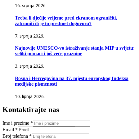
16. srpnja 2026.
Treba li dječije vrijeme pred ekranom ograničiti,
zabraniti ili je to predmet dogovora?
7. srpnja 2026.
Najnovije UNESCO-vo istraživanje stanja MIP u svijetu:
veliki pomaci i još veće praznine
3. srpnja 2026.
Bosna i Hercegovina na 37. mjestu europskog Indeksa
medijske pismenosti
10. lipnja 2026.
Kontaktirajte nas
Ime i prezime
*
Email
*
Broj telefona
*