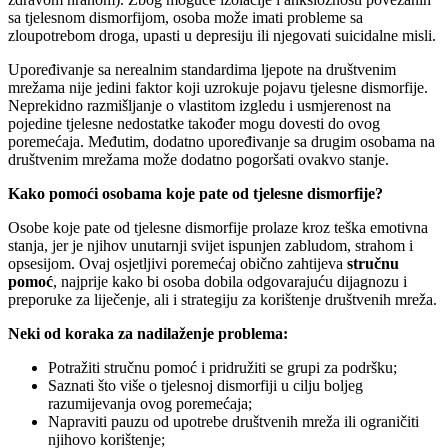
sa tjelesnom dismorfijom, osoba može imati probleme sa
zloupotrebom droga, upasti u depresiju ili njegovati suicidalne misli.
Upoređivanje sa nerealnim standardima ljepote na društvenim
mrežama nije jedini faktor koji uzrokuje pojavu tjelesne dismorfije.
Neprekidno razmišljanje o vlastitom izgledu i usmjerenost na
pojedine tjelesne nedostatke također mogu dovesti do ovog
poremećaja. Međutim, dodatno upoređivanje sa drugim osobama na
društvenim mrežama može dodatno pogoršati ovakvo stanje.
Kako pomoći osobama koje
pate od
tjelesne dismorfije?
Osobe koje pate od tjelesne dismorfije prolaze kroz teška emotivna
stanja, jer je njihov unutarnji svijet ispunjen zabludom, strahom i
opsesijom. Ovaj osjetljivi poremećaj obično zahtijeva
stručnu
pomoć
, najprije kako bi osoba dobila odgovarajuću dijagnozu i
preporuke za liječenje, ali i strategiju za korištenje društvenih mreža.
N
eki od koraka za nadilaženje problema:
Potražiti stručnu pomoć i pridružiti se grupi za podršku;
Saznati što više o tjelesnoj dismorfiji u cilju boljeg
razumijevanja ovog poremećaja;
Napraviti pauzu od upotrebe društvenih mreža ili ograničiti
njihovo korištenje;