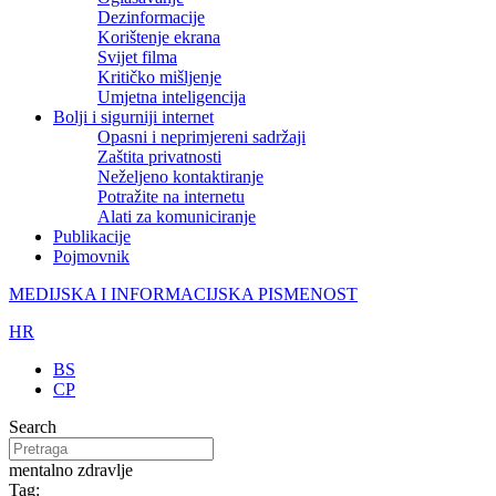
Dezinformacije
Korištenje ekrana
Svijet filma
Kritičko mišljenje
Umjetna inteligencija
Bolji i sigurniji internet
Opasni i neprimjereni sadržaji
Zaštita privatnosti
Neželjeno kontaktiranje
Potražite na internetu
Alati za komuniciranje
Publikacije
Pojmovnik
MEDIJSKA I INFORMACIJSKA PISMENOST
HR
BS
CP
Search
mentalno zdravlje
Tag: