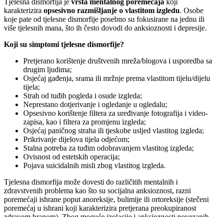
Tjelesna dismorfija je
vrsta
mentalno
g poremećaja
koji
karakterizira
opsesivno razmišlja
nje
o vlastitom izgledu
. Osobe
koje pate od tjelesne dismorfije posebno su fokusirane na jednu ili
više tjelesnih mana, što ih često dovodi do anksioznosti i depresije.
Koji su simptomi tjelesne dismorfije?
Pretjerano korištenje društvenih mreža/blogova i usporedba sa
drugim ljudima;
Osjećaj gađenja, srama ili mržnje prema vlastitom tijelu/dijelu
tijela;
Strah od tuđih pogleda i osude izgleda;
Neprestano dotjerivanje i ogledanje u ogledalu;
Opsesivno korištenje filtera za uređivanje fotografija i video-
zapisa, kao i filtera za promjenu izgleda;
Osjećaj paničnog straha ili tjeskobe usljed vlastitog izgleda;
Prikrivanje dijelova tijela odjećom;
Stalna potreba za tuđim odobravanjem vlastitog izgleda;
Ovisnost od estetskih operacija;
Pojava suicidalnih misli zbog vlastitog izgleda.
Tjelesna dismorfija može dovesti do različitih mentalnih i
zdravstvenih problema kao što su socijalna anksioznost, razni
poremećaji ishrane poput anoreksije, bulimije ili ortoreksije (stečeni
poremećaj u ishrani koji karakterizira pretjerana preokupiranost
zdravom hranom). Zbog moguće izolacije i anksioznosti povezanih