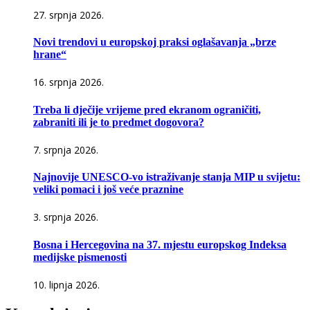
27. srpnja 2026.
Novi trendovi u europskoj praksi oglašavanja „brze
hrane“
16. srpnja 2026.
Treba li dječije vrijeme pred ekranom ograničiti,
zabraniti ili je to predmet dogovora?
7. srpnja 2026.
Najnovije UNESCO-vo istraživanje stanja MIP u svijetu:
veliki pomaci i još veće praznine
3. srpnja 2026.
Bosna i Hercegovina na 37. mjestu europskog Indeksa
medijske pismenosti
10. lipnja 2026.