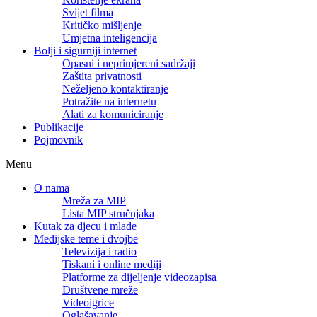
Svijet filma
Kritičko mišljenje
Umjetna inteligencija
Bolji i sigurniji internet
Opasni i neprimjereni sadržaji
Zaštita privatnosti
Neželjeno kontaktiranje
Potražite na internetu
Alati za komuniciranje
Publikacije
Pojmovnik
Menu
O nama
Mreža za MIP
Lista MIP stručnjaka
Kutak za djecu i mlade
Medijske teme i dvojbe
Televizija i radio
Tiskani i online mediji
Platforme za dijeljenje videozapisa
Društvene mreže
Videoigrice
Oglašavanje