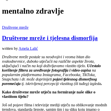
mentalno zdravlje
Društvene mreže
Društvene mreže i tjelesna dismorfija
written by
Amela Lalić
D
ruštvene mreže postale su neodvojivi i veoma bitan dio
svakodnevnice,
duboko utječući
i
na različite aspekte
života
,
uključujući i
način na koji doživljavamo vlastito
tijel
o
.
Učestalo
k
orištenje filtera za uređivanje fotografija i video-zapisa
na
popularnim platformama Instagrama, Facebooka, TikToka,
Snapchata i dr. mo
že
doprinijeti
pojavi
tjelesnog dismorfnog
poremećaja
tj.
iskrivljenoj percepciji vlastitog (i
li
tuđeg) izgleda
.
Kako društvene mreže utječu na
formiranje naše
slik
e o
vlastitom tijel
u
?
Još od pojave filma i televizije mediji utječu na oblikovanje modnih
trendova, standarda ljepote, samim tim i na sliku koju imamo o