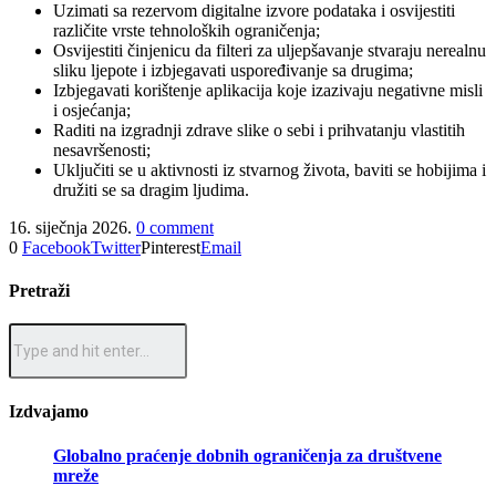
Uzimati sa rezervom digitalne izvore podataka i osvijestiti
različite vrste tehnoloških ograničenja;
Osvijestiti činjenicu da filteri za uljepšavanje stvaraju nerealnu
sliku ljepote i izbjegavati uspoređivanje sa drugima;
Izbjegavati korištenje aplikacija koje izazivaju negativne misli
i osjećanja;
Raditi na izgradnji zdrave slike o sebi i prihvatanju vlastitih
nesavršenosti;
Uključiti se u aktivnosti iz stvarnog života, baviti se hobijima i
družiti se sa dragim ljudima.
16. siječnja 2026.
0 comment
0
Facebook
Twitter
Pinterest
Email
Pretraži
Izdvajamo
Globalno praćenje dobnih ograničenja za društvene
mreže