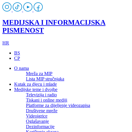
MEDIJSKA I INFORMACIJSKA
PISMENOST
HR
BS
CP
O nama
Mreža za MIP
Lista MIP stručnjaka
Kutak za djecu i mlade
Medijske teme i dvojbe
Televizija i radio
Tiskani i online mediji
Platforme za dijeljenje videozapisa
Društvene mreže
Videoigrice
Oglašavanje
Dezinformacije
Korištenje ekrana