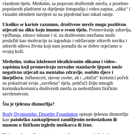
vlastitom tijelu. Međutim, sa pojavom društvenih mreža, a posebno
popularnih platformi za dijeljenje fotografija i video-zapisa, „slika“ i
vizualni identiteti stavljeni su na pijedestal kao nikad ranije.
Ukoliko
se koriste
razumno
, društvene mreže mogu pozitivno
utjecati na sliku
koju imamo
o
svom
tijelu.
Promoviranje zdravlja,
vježbanja, zdrave ishrane i sl. na društvenim mrežama može
poslužiti kao motivacija za izgradnju i održavanje zdravih navika i
zdravih stilova života koji nam pomažu da se dobro osjećamo u
svojoj koži.
Međutim, s
talna izloženost idealiziranim slikama i video
–
zapisima
koji promoviraju nerealne standarde ljepote
može
negativno
utjecati
na mentalno zdravlje
,
osobito
djec
e
i
tinejdžer
a
. Influenceri, slavne osobe, ali i „obični“ korisnici počeli
su pokazivati svoja „savršena“ tijela, potičući želju mnogih
korisnika/korisnica društvenih mreža za nedostižnim fizičkim
savršenstvom.
Šta je tjelesna dismorf
ija
?
Body Dysmorphic Disorder Foundation
opisuje tjelesnu dismorfiju
kao
patološku
zaokupljenost zamišljenim nedostatkom ili
manom u fizičkom izgledu
muškarca ili žene.