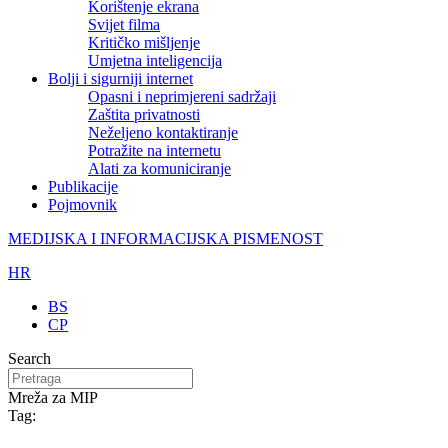
Korištenje ekrana
Svijet filma
Kritičko mišljenje
Umjetna inteligencija
Bolji i sigurniji internet
Opasni i neprimjereni sadržaji
Zaštita privatnosti
Neželjeno kontaktiranje
Potražite na internetu
Alati za komuniciranje
Publikacije
Pojmovnik
MEDIJSKA I INFORMACIJSKA PISMENOST
HR
BS
CP
Search
Mreža za MIP
Tag: