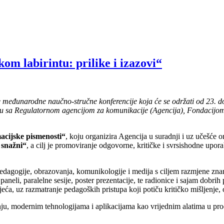
m labirintu: prilike i izazovi“
e međunarodne naučno-stručne konferencije koja će
se održati
od 23. d
tvu sa Regulatornom agencijom za komunikacije (Agencija), Fondacijom
aci
jske
pismenosti“
, koju organizira Agencija u suradnji i uz učešće o
 snažni“
, a cilj je promoviranje odgovorne, kritičke i svrsishodne upo
dagogije, obrazovanja, komunikologije i medija s ciljem razmjene znanj
, paralelne sesije, poster prezentacije, te radionice i sajam dobrih pr
eća, uz razmatranje pedagoških pristupa koji potiču kritičko mišljenje,
ju, modernim tehnologijama i aplikacijama kao vrijednim alatima u proces