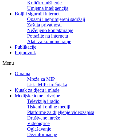
Kritičko mišljenje
Umjetna inteligencija
Bolji i sigurniji internet
Opasni i neprimjereni sadržaji
Zaštita privatnosti
Neželjeno kontaktiranje
Potražite na internetu
Alati za komuniciranje
Publikacije
Pojmovnik
Menu
O nama
Mreža za MIP
Lista MIP stručnjaka
Kutak za djecu i mlade
Medijske teme i dvojbe
Televizija i radio
Tiskani i online mediji
Platforme za dijeljenje videozapisa
Društvene mreže
Videoigrice
Oglašavanje
Dezinformacije