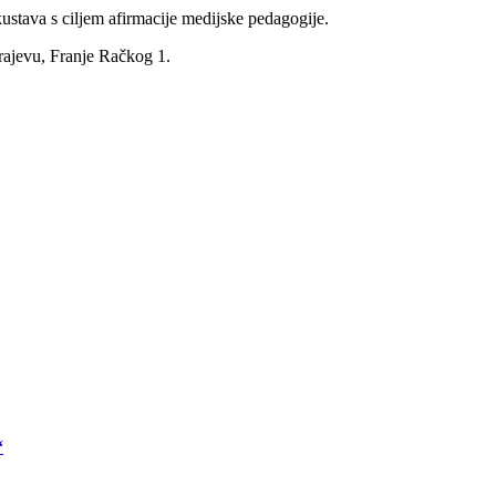
skustava s ciljem afirmacije medijske pedagogije.
arajevu, Franje Račkog 1.
“