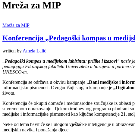
Mreža za MIP
Mreža za MIP
Konferencija „Pedagoški kompas u medijsko
written by
Amela Lalić
„Pedagoški kompas u medijskom la
b
irintu: prilike i izazovi
“
naziv j
pedagogiju Filozofskog fakulteta Univerziteta u Sarajevu u partners
UNESCO-m.
Konferencija se održava u okviru kampanje
„Dani medijske i inform
informacijsku pismenost. Ovogodišnji slogan kampanje je
„Digitalno
životu.
Konferencija će okupiti domaće i međunarodne stručnjake iz oblasti pe
suvremenom obrazovanju. Tjekom trodnevnog programa planirani su paneli
medijske i informacijske pismenosti kao ključne kompetencije 21. stolj
Neke od tema bavit će se i ulogom vještačke inteligencije u obrazovan
medijskih navika i ponašanja djece.