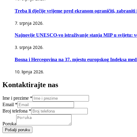
Treba li dječije vrijeme pred ekranom ograničiti, zabraniti 
7. srpnja 2026.
Najnovije UNESCO-vo istraživanje stanja MIP u svijetu: ve
3. srpnja 2026.
Bosna i Hercegovina na 37. mjestu europskog Indeksa medi
10. lipnja 2026.
Kontaktirajte nas
Ime i prezime
*
Email
*
Broj telefona
*
Poruka
Pošalji poruku