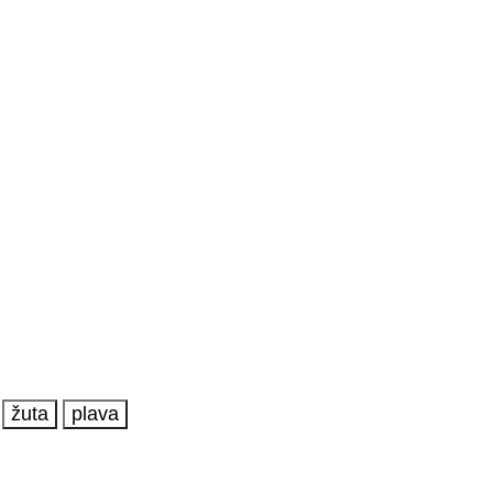
žuta
plava