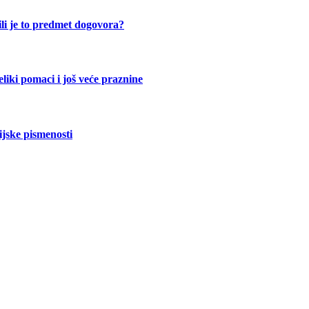
ili je to predmet dogovora?
liki pomaci i još veće praznine
jske pismenosti