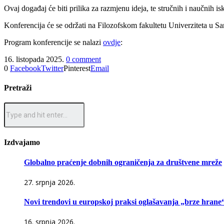
Ovaj događaj će biti prilika za razmjenu ideja, te stručnih i naučnih i
Konferencija će se održati na Filozofskom fakultetu Univerziteta u S
Program konferencije se nalazi
ovdje
:
16. listopada 2025.
0 comment
0
Facebook
Twitter
Pinterest
Email
Pretraži
Izdvajamo
Globalno praćenje dobnih ograničenja za društvene mreže
27. srpnja 2026.
Novi trendovi u europskoj praksi oglašavanja „brze hrane
16. srpnja 2026.