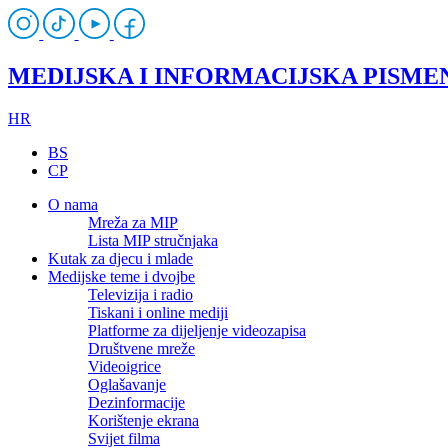
MEDIJSKA I INFORMACIJSKA PISME
HR
BS
CP
O nama
Mreža za MIP
Lista MIP stručnjaka
Kutak za djecu i mlade
Medijske teme i dvojbe
Televizija i radio
Tiskani i online mediji
Platforme za dijeljenje videozapisa
Društvene mreže
Videoigrice
Oglašavanje
Dezinformacije
Korištenje ekrana
Svijet filma