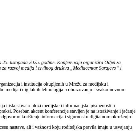
o 25.
listopada
2025.
godine.
Konferenciju organiz
ira
Od
jel
za
 za razvoj medija i civilnog društva „Mediacentar Sarajevo“ i
rganizacija i institucija okupljenih u Mrežu za medijsku i
rabe medija i digitalnih tehnologija u obrazovanju i svakodnevnom
a i iskustava o ulozi medijske i informacijske pismenosti u
aksi. Poseban akcent konferencije stavljen je na istraživanje i jačanje
 odgovorno korištenje informacija i sigurnost u digitalnom okruženju.
u nastave, ali i važnosti koju roditeljska pravila imaju u usvajanju