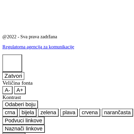
@2022 - Sva prava zadržana
Regulatorna agencija za komunikacije
Zatvori
Veličina fonta
A-
A+
Kontrast
Odaberi boju
crna
bijela
zelena
plava
crvena
narančasta
Podvuci linkove
Naznači linkove