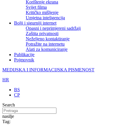
Korištenje ekrana
Svijet filma
Kritičko mišljenje
Umjetna inteligencija
Bolji i sigurniji internet
Opasni i neprimjereni sadržaji
Zaštita privatnosti
Neželjeno kontaktiranje
Potražite na internetu
Alati za komuniciranje
Publikacije
Pojmovnik
MEDIJSKA I INFORMACIJSKA PISMENOST
HR
BS
CP
Search
nasilje
Tag: