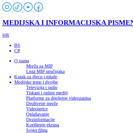
MEDIJSKA I INFORMACIJSKA PISME
HR
BS
CP
O nama
Mreža za MIP
Lista MIP stručnjaka
Kutak za djecu i mlade
Medijske teme i dvojbe
Televizija i radio
Tiskani i online mediji
Platforme za dijeljenje videozapisa
Društvene mreže
Videoigrice
Oglašavanje
Dezinformacije
Korištenje ekrana
Svijet filma