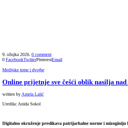
9. ožujka 2026.
0 comment
0
Facebook
Twitter
Pinterest
Email
Medijske teme i dvojbe
Online prijetnje sve češći oblik nasilja n
written by
Amela Lalić
Uredila: Anida Sokol
Digitalno okruženje preslikava patrijarhalne norme i mizoginiju 