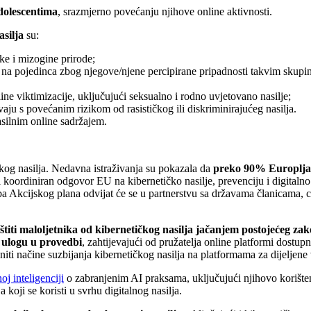
dolescentima
, srazmjerno povećanju njihove online aktivnosti.
asilja
su:
čke i mizogine prirode;
o na pojedinca zbog njegove/njene percipirane pripadnosti takvim skupi
ine viktimizacije, uključujući seksualno i rodno uvjetovano nasilje;
aju s povećanim rizikom od rasističkog ili diskriminirajućeg nasilja.
silnim online sadržajem.
čkog nasilja. Nedavna istraživanja su pokazala da
preko 90% Europljana
oordiniran odgovor EU na kibernetičko nasilje, prevenciju i digitalno
ba Akcijskog plana odvijat će se u partnerstvu sa državama članicama,
štiti maloljetnika od kibernetičkog nasilja jačanjem postojećeg za
ulogu u provedbi
, zahtijevajući od pružatelja online platformi dostupn
niti načine suzbijanja kibernetičkog nasilja na platformama za dijeljene
j inteligenciji
o zabranjenim AI praksama, uključujući njihovo korišten
koji se koristi u svrhu digitalnog nasilja.