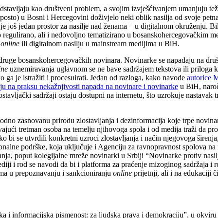
dstavljaju kao društveni problem, a svojim izvješćivanjem umanjuju tež
osto) u Bosni i Hercegovini doživjelo neki oblik nasilja od svoje petn
e još jedan prostor za nasilje nad ženama – u digitalnom okruženju. Bil
no regulirano, ali i nedovoljno tematizirano u bosanskohercegovačkim m
o
online
ili digitalnom nasilju u mainstream medijima u BiH.
 Udruge bosanskohercegovačkih novinara. Novinarke se napadaju na dr
ine
uznemiravanja uglavnom se ne bave sadržajem tekstova ili priloga k
o ga je istražiti i procesuirati. Jedan od razloga, kako navode
autorice M
ju na praksu nekažnjivosti napada na novinare i novinarke
u BiH, naro
tavljački sadržaji ostaju dostupni na internetu, što uzrokuje nastavak t
odno zasnovanu prirodu zlostavljanja i dezinformacija koje trpe novina
avajući tretman osoba na temelju njihovoga spola i od medija traži da 
bi se utvrdili konkretni uzroci zlostavljanja i način njegovoga širenja, 
ionalne podrške, koja uključuje i Agenciju za ravnopravnost spolova na r
ljanja, poput kolegijalne mreže novinarki u Srbiji “Novinarke protiv nasilj
ji i rod se navodi da bi i platforma za praćenje mizoginog sadržaja i 
tvima u prepoznavanju i sankcioniranju
online
prijetnji, ali i na edukaciji
ka i informacijska pismenost: za ljudska prava i demokraciju”, u okvi