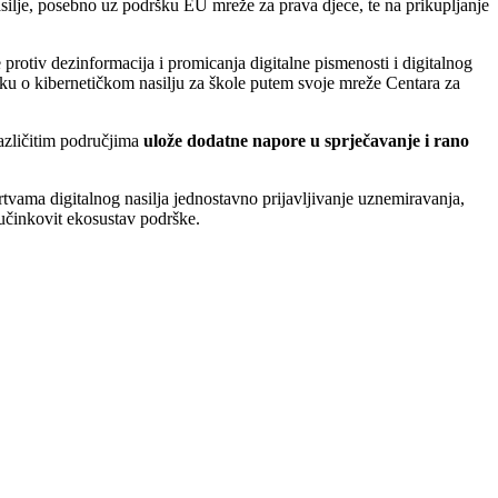
nasilje, posebno uz podršku EU mreže za prava djece, te na prikupljanje
 protiv dezinformacija i promicanja digitalne pismenosti i digitalnog
buku o kibernetičkom nasilju za škole putem svoje mreže Centara za
različitim područjima
ulože dodatne napore u sprječavanje i rano
rtvama digitalnog nasilja jednostavno prijavljivanje uznemiravanja,
 učinkovit ekosustav podrške.