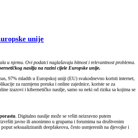
Europske unije
vala u njemu. Ovi poda
t
ci naglašavaju hitnost i relevantnost problema.
ibernetičkog nasilja na razini cijele Europske unije.
anas, 97% mladih u Europskoj uniji (EU) svakodnevno koristi internet,
ikacije za razmjenu poruka i online zajednice, koriste se za
ine izazovi i kibernetičko nasilje, samo su neki od rizika sa kojima se
porastu
. Digitalno nasilje može se vršiti neizravno putem
u izvršiti javno ili anonimno u grupama i forumima na društvenim
 poput seksualiziranih deepfakeova, često usmjerenih na djevojke i