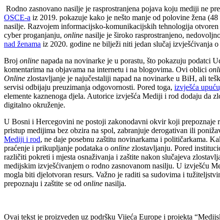
Rodno zasnovano nasilje je rasprostranjena pojava koju mediji ne pre
OSCE-a
iz 2019. pokazuje kako je nešto manje od polovine žena (48 p
nasilje. Razvojem informacijsko-komunikacijskih tehnologija otvoren j
cyber proganjanju,
online
nasilje je široko rasprostranjeno, nedovolj
nad ženama
iz 2020. godine ne bilježi niti jedan slučaj izvješćivanja 
Broj
online
napada na novinarke je u porastu, što pokazuju podatci
komentarima na objavama na internetu i na blogovima. Ovi oblici
onl
Online
zlostavljanje je najučestaliji napad na novinarke u BiH, ali tešk
servisi odbijaju preuzimanja odgovornosti. Pored toga,
izvješća upuću
elemente kaznenoga djela. Autorice izvješća Mediji i rod dodaju da zlos
digitalno okruženje.
U Bosni i Hercegovini ne postoji zakonodavni okvir koji prepoznaje r
pristup medijima bez obzira na spol, zabranjuje derogativan ili poniž
Mediji i rod
, ne daje posebnu zaštitu novinarkama i političarkama. Kako 
praćenje i prikupljanje podataka o
online
zlostavljanju. Pored instituc
različiti pokreti i mjesta osnaživanja i zaštite nakon slučajeva zlostav
medijskim izvješćivanjem o rodno zasnovanom nasilju. U izvješću Medi
mogla biti djelotvoran resurs. Važno je raditi sa sudovima i tužiteljs
prepoznaju i zaštite se od
online
nasilja.
Ovaj tekst je proizveden uz podršku Vijeća Europe i projekta “Medijs