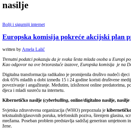
nasilje
Bolji i sigurniji internet
Europska komisija pokreće akciјski plan pr
written by
Amela Lalić
Trenutni poda
t
ci pokazuju da je svaka šesta mlada osoba u Europi po
Kao odgovor na ove brzorastuće izazove, Europska komisija je na Da
Digitalna transformacija radikalno je promijenila društvo nudeći djec
dok 65% mladih u dobi između 15 i 24 godine koristi društvene medije k
povezivanje i angažiranje. Međutim, izloženost online predatorima, pot
djeca i mladi susreću na internetu.
Kibernetičko nasilje (
cyberbulling
, online/digitalno nasilje, nasilj
Svjetska zdravstvena organizacija (WHO) prepoznala je
kibernetičko
tekstualnih/glasovnih poruka, telefonskih poziva, širenjem glasina, s
mrežama. Poseban problem predstavlja sadržaj generiran umjetnom inte
žene.