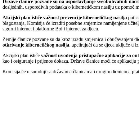
Države članice pozvane su na uspostavljanje sveobuhvatnih nacio
dosljednih, usporedivih podataka o kibernetičkom nasilju uz pomoć mre
Akcijski plan ističe važnost
prevencije kibernetičkog nasilja
potica
blagostanja, Komisija će izraditi posebne smjernice namijenjene učite
sigurni internet i platforme Bolji internet za djecu.
Zemlje članice pozvane su da kroz izradu smjernica i obučavanjem dioni
otkrivanje kibernetičkog nasilja
, apelirajući da se djeca uključe u 
Akcijski plan ističe
važnost uvođenja
pristupačne aplikacije za o
kao i osiguranje i prijenos dokaza. Države članice moći će aplikaciju 
Komisija će u suradnji sa državama članicama i drugim dionicima pratit