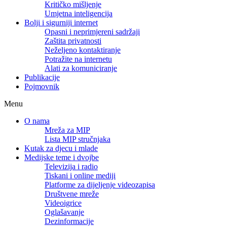
Kritičko mišljenje
Umjetna inteligencija
Bolji i sigurniji internet
Opasni i neprimjereni sadržaji
Zaštita privatnosti
Neželjeno kontaktiranje
Potražite na internetu
Alati za komuniciranje
Publikacije
Pojmovnik
Menu
O nama
Mreža za MIP
Lista MIP stručnjaka
Kutak za djecu i mlade
Medijske teme i dvojbe
Televizija i radio
Tiskani i online mediji
Platforme za dijeljenje videozapisa
Društvene mreže
Videoigrice
Oglašavanje
Dezinformacije