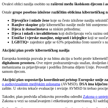
Ovakvi oblici nasilja osobito su
rašireni među školskom djecom i a
Ostale
grupe posebno izložene različitim oblicima kibernetičkog n
Djevojčice i mlade žene
koje su često izložene nasilju seksisti
Ranjive skupine
gdje kibernetičko nasilje može biti usmjeren
Djeca iz domaćinstava
sa niskim prihodima;
Djeca i mladi s invaliditetom
koji doživljavaju veću razinu onl
Etničke i vjerske manjine, migranti i izbjeglice
koji se suočav
LGBTIQ+
zajednice gdje se 63% pripadnika često susreće s na
Akcijski plan protiv kibernetičkog nasilja
Europska komisija pozvala je na hitnu akciju u borbi protiv kiberneti
digitalnom prostoru.
Ove mjere podrazumijevaju snažan, dosljedan i k
mehanizama za prijavljivanje i podršku žrtvama diljem Unije. Proved
samom djecom.
Akcijski plan uspostavlja koordinirani pristup Europske unije za
o audiovizualnim medijskim uslugama
(AVMSD).
DSA ima ključnu 
zaštite. U okviru tekuće evaluacije i revizije AVMSD bi trebao procije
Također, plan predviđa učinkovitu provedbu odredbi
Zakona o umjetno
Zakona u vezi sa označavanjem i etiketiranjem generiranog AI sadržaja 