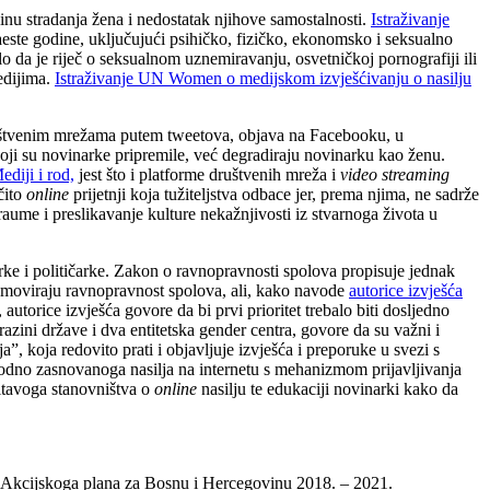
inu stradanja žena i nedostatak njihove samostalnosti.
Istraživanje
aeste godine, uključujući psihičko, fizičko, ekonomsko i seksualno
o da je riječ o seksualnom uznemiravanju, osvetničkoj pornografiji ili
edijima.
Istraživanje UN Women o medijskom izvješćivanju o nasilju
uštvenim mrežama putem tweetova, objava na Facebooku, u
oji su novinarke pripremile, već degradiraju novinarku kao ženu.
ediji i rod,
jest što i platforme društvenih mreža i
video streaming
čito
online
prijetnji koja tužiteljstva odbace jer, prema njima, ne sadrže
raume i preslikavanje kulture nekažnjivosti iz stvarnoga života u
rke i političarke. Zakon o ravnopravnosti spolova propisuje jednak
promoviraju ravnopravnost spolova, ali, kako navode
autorice izvješća
autorice izvješća govore da bi prvi prioritet trebalo biti dosljedno
azini države i dva entitetska gender centra, govore da su važni i
a”, koja redovito prati i objavljuje izvješća i preporuke u svezi s
rodno zasnovanoga nasilja na internetu s mehanizmom prijavljivanja
 čitavoga stanovništva o
online
nasilju te edukaciji novinarki kako da
ru Akcijskoga plana za Bosnu i Hercegovinu 2018. – 2021.