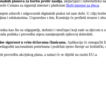
nalnih planova za borbu protiv nasilja
, uključujući i kibernetičko 
že Centara za sigurniji internet i platforme
Bolji internet za djecu
.
njem zdravih i odgovornih digitalnih praksi od rane dobi. U cilju borbe
ljima i edukatorima. Usporedno s tim, Komisija će proširiti resurse i o
ka kao što su odgajatelji, skrbnici i stručnjaci koji rade sa djecom u 
izradu politika i provedbu mjera namijenjenih njihovoj dobrobiti.
nline sigurnost u svim državama članicama.
Aplikacija će omogućiti ž
prilagoditi nacionalnim potrebama i podržati njeno širenje uz holistički,
i provedbu akcijskog plana, a nalazi će se dijeliti na razini EU-a.