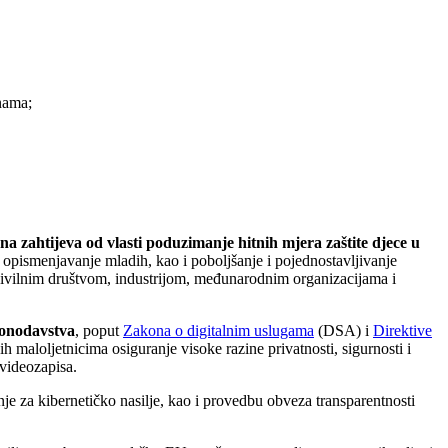
nama;
 zahtijeva od vlasti poduzimanje hitnih mjera zaštite djece u
 opismenjavanje mladih, kao i poboljšanje i pojednostavljivanje
 civilnim društvom, industrijom, međunarodnim organizacijama i
konodavstva
, poput
Zakona o digitalnim uslugama
(DSA) i
Direktive
ih maloljetnicima osiguranje visoke razine privatnosti, sigurnosti i
 videozapisa.
je za kibernetičko nasilje, kao i provedbu obveza transparentnosti