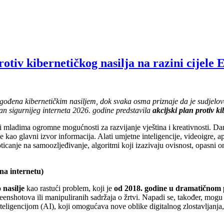
otiv kibernetičkog nasilja na razini cijele 
gođena kibernetičkim nasiljem,
dok
s
vaka osma priznaje da je sudjelo
n sigurnijeg interneta 2026. godine predstavila
akcijski plan protiv k
i i mladima ogromne mogućnosti za razvijanje vještina i kreativnosti. D
ao glavni izvor informacija. Alati umjetne inteligencije, videoigre, apl
icanje na samoozljeđivanje, algoritmi koji izazivaju ovisnost, opasni onl
e na internetu)
 nasilje
kao rastući problem, koji je
od 2018. godine u dramatičnom 
creenshotova ili manipuliranih sadržaja o žrtvi. Napadi se, također, mog
ligencijom (AI), koji omogućava nove oblike digitalnog zlostavljanja,