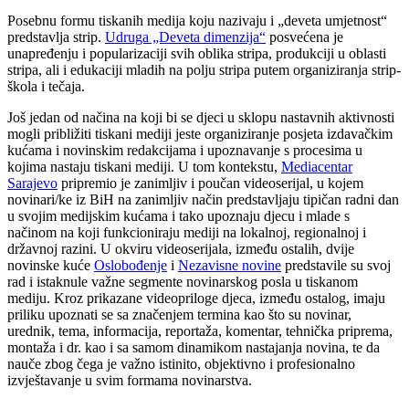
Posebnu formu tiskanih medija koju nazivaju i „deveta umjetnost“
predstavlja strip.
Udruga „Deveta dimenzija“
posvećena je
unapređenju i popularizaciji svih oblika stripa, produkciji u oblasti
stripa, ali i edukaciji mladih na polju stripa putem organiziranja strip-
škola i tečaja.
Još jedan od načina na koji bi se djeci u sklopu nastavnih aktivnosti
mogli približiti tiskani mediji jeste organiziranje posjeta izdavačkim
kućama i novinskim redakcijama i upoznavanje s procesima u
kojima nastaju tiskani mediji. U tom kontekstu,
Mediacentar
Sarajevo
pripremio je zanimljiv i poučan videoserijal, u kojem
novinari/ke iz BiH na zanimljiv način predstavljaju tipičan radni dan
u svojim medijskim kućama i tako upoznaju djecu i mlade s
načinom na koji funkcioniraju mediji na lokalnoj, regionalnoj i
državnoj razini. U okviru videoserijala, između ostalih, dvije
novinske kuće
Oslobođenje
i
Nezavisne novine
predstavile su svoj
rad i istaknule važne segmente novinarskog posla u tiskanom
mediju. Kroz prikazane videopriloge djeca, između ostalog, imaju
priliku upoznati se sa značenjem termina kao što su novinar,
urednik, tema, informacija, reportaža, komentar, tehnička priprema,
montaža i dr. kao i sa samom dinamikom nastajanja novina, te da
nauče zbog čega je važno istinito, objektivno i profesionalno
izvještavanje u svim formama novinarstva.