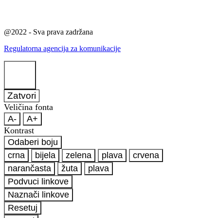
@2022 - Sva prava zadržana
Regulatorna agencija za komunikacije
Zatvori
Veličina fonta
A-
A+
Kontrast
Odaberi boju
crna
bijela
zelena
plava
crvena
narančasta
žuta
plava
Podvuci linkove
Naznači linkove
Resetuj