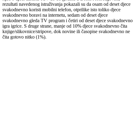
rezultati navedenog istraživanja pokazali su da osam od deset djece
svakodnevno koristi mobilni telefon, otprilike isto toliko djece
svakodnevno boravi na internetu, sedam od deset djece
svakodnevno gleda TV program i četiri od deset djece svakodnevno
igra igrice. S druge strane, manje od 10% djece svakodnevno čita
knjige/slikovnice/stripove, dok novine ili časopise svakodnevno ne
čita gotovo nitko (1%).