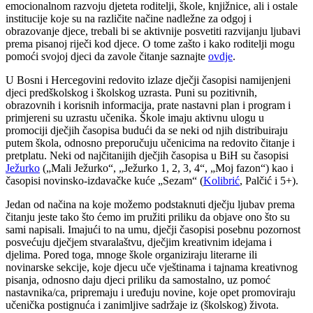
emocionalnom razvoju djeteta roditelji, škole, knjižnice, ali i ostale
institucije koje su na različite načine nadležne za odgoj i
obrazovanje djece, trebali bi se aktivnije posvetiti razvijanju ljubavi
prema pisanoj riječi kod djece. O tome zašto i kako roditelji mogu
pomoći svojoj djeci da zavole čitanje saznajte
ovdje
.
U Bosni i Hercegovini redovito izlaze dječji časopisi namijenjeni
djeci predškolskog i školskog uzrasta. Puni su pozitivnih,
obrazovnih i korisnih informacija, prate nastavni plan i program i
primjereni su uzrastu učenika. Škole imaju aktivnu ulogu u
promociji dječjih časopisa budući da se neki od njih distribuiraju
putem škola, odnosno preporučuju učenicima na redovito čitanje i
pretplatu. Neki od najčitanijih dječjih časopisa u BiH su časopisi
Ježurko
(„Mali Ježurko“, „Ježurko 1, 2, 3, 4“, „Moj fazon“) kao i
časopisi novinsko-izdavačke kuće „Sezam“ (
Kolibrić
, Palčić i 5+).
Jedan od načina na koje možemo podstaknuti dječju ljubav prema
čitanju jeste tako što ćemo im pružiti priliku da objave ono što su
sami napisali. Imajući to na umu, dječji časopisi posebnu pozornost
posvećuju dječjem stvaralaštvu, dječjim kreativnim idejama i
djelima. Pored toga, mnoge škole organiziraju literarne ili
novinarske sekcije, koje djecu uče vještinama i tajnama kreativnog
pisanja, odnosno daju djeci priliku da samostalno, uz pomoć
nastavnika/ca, pripremaju i uređuju novine, koje opet promoviraju
učenička postignuća i zanimljive sadržaje iz (školskog) života.