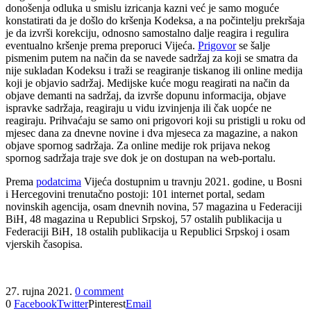
donošenja odluka u smislu izricanja kazni već je samo moguće
konstatirati da je došlo do kršenja Kodeksa, a na počintelju prekršaja
je da izvrši korekciju, odnosno samostalno dalje reagira i regulira
eventualno kršenje prema preporuci Vijeća.
Prigovor
se šalje
pismenim putem na način da se navede sadržaj za koji se smatra da
nije sukladan Kodeksu i traži se reagiranje tiskanog ili online medija
koji je objavio sadržaj. Medijske kuće mogu reagirati na način da
objave demanti na sadržaj, da izvrše dopunu informacija, objave
ispravke sadržaja, reagiraju u vidu izvinjenja ili čak uopće ne
reagiraju. Prihvaćaju se samo oni prigovori koji su pristigli u roku od
mjesec dana za dnevne novine i dva mjeseca za magazine, a nakon
objave spornog sadržaja. Za online medije rok prijava nekog
spornog sadržaja traje sve dok je on dostupan na web-portalu.
Prema
podatcima
Vijeća dostupnim u travnju 2021. godine, u Bosni
i Hercegovini trenutačno postoji: 101 internet portal, sedam
novinskih agencija, osam dnevnih novina, 57 magazina u Federaciji
BiH, 48 magazina u Republici Srpskoj, 57 ostalih publikacija u
Federaciji BiH, 18 ostalih publikacija u Republici Srpskoj i osam
vjerskih časopisa.
27. rujna 2021.
0 comment
0
Facebook
Twitter
Pinterest
Email