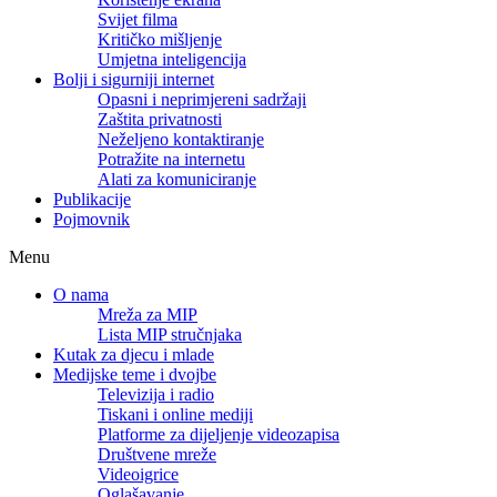
Svijet filma
Kritičko mišljenje
Umjetna inteligencija
Bolji i sigurniji internet
Opasni i neprimjereni sadržaji
Zaštita privatnosti
Neželjeno kontaktiranje
Potražite na internetu
Alati za komuniciranje
Publikacije
Pojmovnik
Menu
O nama
Mreža za MIP
Lista MIP stručnjaka
Kutak za djecu i mlade
Medijske teme i dvojbe
Televizija i radio
Tiskani i online mediji
Platforme za dijeljenje videozapisa
Društvene mreže
Videoigrice
Oglašavanje