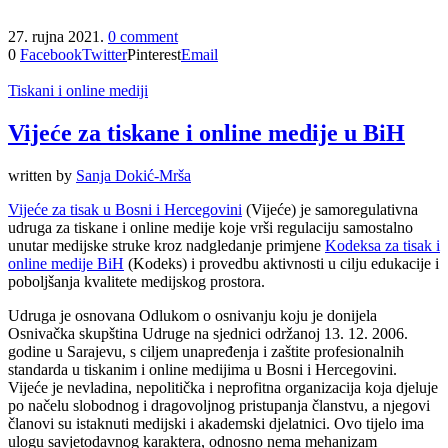
27. rujna 2021.
0 comment
0
Facebook
Twitter
Pinterest
Email
Tiskani i online mediji
Vijeće za tiskane i online medije u BiH
written by
Sanja Dokić-Mrša
Vijeće za tisak u Bosni i Hercegovini
(Vijeće) je samoregulativna
udruga za tiskane i online medije koje vrši regulaciju samostalno
unutar medijske struke kroz nadgledanje primjene
Kodeksa za tisak i
online medije BiH
(Kodeks) i provedbu aktivnosti u cilju edukacije i
poboljšanja kvalitete medijskog prostora.
Udruga je osnovana Odlukom o osnivanju koju je donijela
Osnivačka skupština Udruge na sjednici održanoj 13. 12. 2006.
godine u Sarajevu, s ciljem unapređenja i zaštite profesionalnih
standarda u tiskanim i online medijima u Bosni i Hercegovini.
Vijeće je nevladina, nepolitička i neprofitna organizacija koja djeluje
po načelu slobodnog i dragovoljnog pristupanja članstvu, a njegovi
članovi su istaknuti medijski i akademski djelatnici. Ovo tijelo ima
ulogu savjetodavnog karaktera, odnosno nema mehanizam