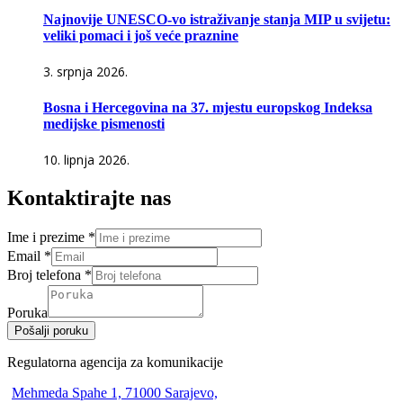
Najnovije UNESCO-vo istraživanje stanja MIP u svijetu:
veliki pomaci i još veće praznine
3. srpnja 2026.
Bosna i Hercegovina na 37. mjestu europskog Indeksa
medijske pismenosti
10. lipnja 2026.
Kontaktirajte nas
Ime i prezime
*
Email
*
Broj telefona
*
Poruka
Pošalji poruku
Regulatorna agencija za komunikacije
Mehmeda Spahe 1, 71000 Sarajevo,