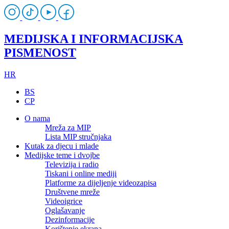
MEDIJSKA I INFORMACIJSKA
PISMENOST
HR
BS
CP
O nama
Mreža za MIP
Lista MIP stručnjaka
Kutak za djecu i mlade
Medijske teme i dvojbe
Televizija i radio
Tiskani i online mediji
Platforme za dijeljenje videozapisa
Društvene mreže
Videoigrice
Oglašavanje
Dezinformacije
Korištenje ekrana