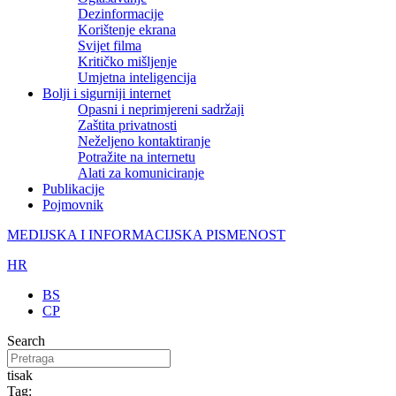
Dezinformacije
Korištenje ekrana
Svijet filma
Kritičko mišljenje
Umjetna inteligencija
Bolji i sigurniji internet
Opasni i neprimjereni sadržaji
Zaštita privatnosti
Neželjeno kontaktiranje
Potražite na internetu
Alati za komuniciranje
Publikacije
Pojmovnik
MEDIJSKA I INFORMACIJSKA PISMENOST
HR
BS
CP
Search
tisak
Tag: