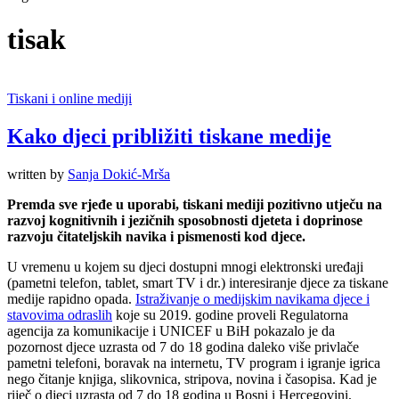
tisak
Tiskani i online mediji
Kako djeci približiti tiskane medije
written by
Sanja Dokić-Mrša
Premda sve rjeđe u up
orabi
,
tiskani
mediji pozitivno ut
je
ču na
razvoj kognitivnih i jezič
n
ih sposobnosti djeteta i doprinose
razvoju čita
teljsk
ih navika i pismenosti kod djece.
U vremenu u kojem su djeci dostupni mnogi elektronski uređaji
(pametni telefon, tablet, smart TV i dr.) interesiranje djece za tiskane
medije rapidno opada.
Istraživanje o medijskim navikama djece i
stavovima odraslih
koje su 2019. godine proveli Regulatorna
agencija za komunikacije i UNICEF u BiH pokazalo je da
pozornost djece uzrasta od 7 do 18 godina daleko više privlače
pametni telefoni, boravak na internetu, TV program i igranje igrica
nego čitanje knjiga, slikovnica, stripova, novina i časopisa. Kad je
riječ o djeci uzrasta od 7 do 18 godina u Bosni i Hercegovini,