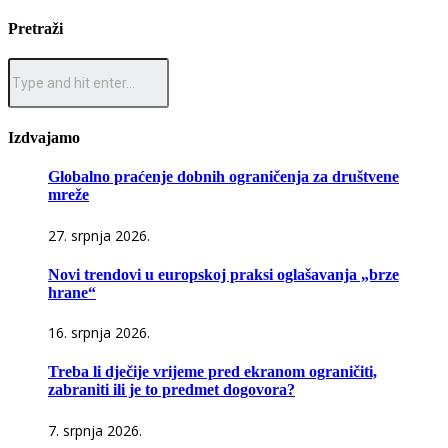
Pretraži
Izdvajamo
Globalno praćenje dobnih ograničenja za društvene
mreže
27. srpnja 2026.
Novi trendovi u europskoj praksi oglašavanja „brze
hrane“
16. srpnja 2026.
Treba li dječije vrijeme pred ekranom ograničiti,
zabraniti ili je to predmet dogovora?
7. srpnja 2026.