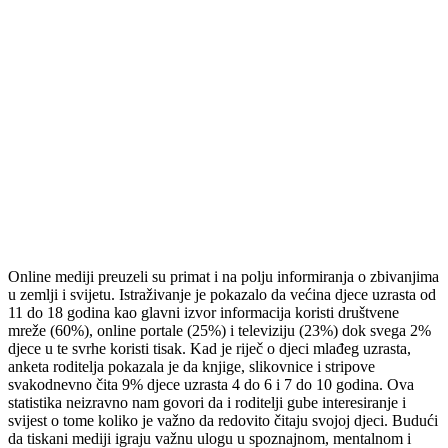
Online mediji preuzeli su primat i na polju informiranja o zbivanjima
u zemlji i svijetu. Istraživanje je pokazalo da većina djece uzrasta od
11 do 18 godina kao glavni izvor informacija koristi društvene
mreže (60%), online portale (25%) i televiziju (23%) dok svega 2%
djece u te svrhe koristi tisak. Kad je riječ o djeci mlađeg uzrasta,
anketa roditelja pokazala je da knjige, slikovnice i stripove
svakodnevno čita 9% djece uzrasta 4 do 6 i 7 do 10 godina. Ova
statistika neizravno nam govori da i roditelji gube interesiranje i
svijest o tome koliko je važno da redovito čitaju svojoj djeci. Budući
da tiskani mediji igraju važnu ulogu u spoznajnom, mentalnom i